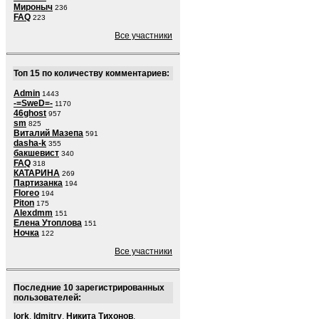
Мироныч
236
FAQ
223
Все участники
Топ 15 по количеству комментариев:
Admin
1443
-=SweD=-
1170
46ghost
957
sm
825
Виталий Мазепа
591
dasha-k
355
бакшевист
340
FAQ
318
КАТАРИНА
269
Партизанка
194
Floreo
194
Piton
175
Alexdmm
151
Елена Утоплова
151
Ночка
122
Все участники
Последние 10 зарегистрированных
пользователей:
lork
,
ldmitry
,
Никита Тихонов
,