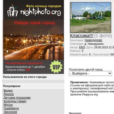
Классика!!!
(1 фото)
Чемодурово
Категория:
Описание:
д. Чемодурово.
FAQ
Автор:
Дата:
29.05.2010 21:
Рейтинг:
0
,
Комментарии:
0
Просмотров:
50
Посмотреть другой город:
Пользователи из этого города:
Примечание:
Уважаемые посети
Ссылки на официальный сайт гор
Популярное
и электрички), телефонный код г
Видео
Присылайте вышеуказанное нам в
Дороги
проекта Разруха.org.
Детские площадки
Колодцы (люки)
Мусор
Граффити
Экология
Реклама: