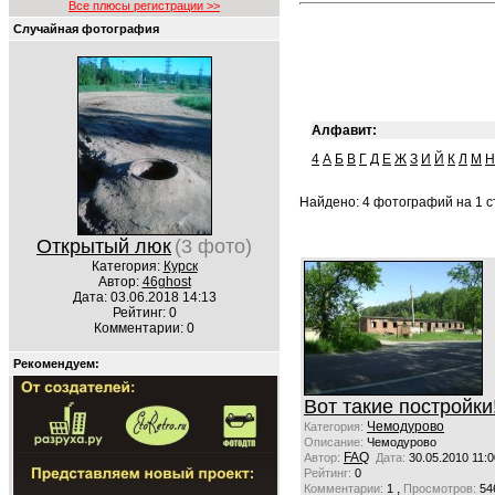
Все плюсы регистрации >>
Случайная фотография
Алфавит:
4
А
Б
В
Г
Д
Е
Ж
З
И
Й
К
Л
М
Н
Найдено: 4 фотографий на 1 ст
Открытый люк
(3 фото)
Категория:
Курск
Автор:
46ghost
Дата: 03.06.2018 14:13
Рейтинг: 0
Комментарии: 0
Рекомендуем:
Вот такие постройки!
Чемодурово
Категория:
Описание:
Чемодурово
FAQ
Автор:
Дата:
30.05.2010 11:0
Рейтинг:
0
,
Комментарии:
1
Просмотров:
54