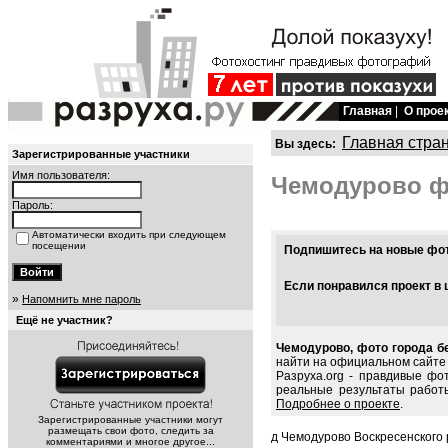
Главная
|
О прое
Главная стра
Вы здесь:
Зарегистрированные участники
Имя пользователя:
Чемодурово ф
Пароль:
Автоматически входить при следующем
посещении
Подпишитесь на новые фото
Если понравился проект в 
»
Напомнить мне пароль
Ещё не участник?
Чемодурово, фото города б
найти на официальном сайте 
Разруха.org - правдивые фо
реальные результаты работ
Подробнее о проекте
.
Зарегистрированные участники могут
размещать свои фото, следить за
д Чемодурово Воскресенского 
комментариями и многое другое...