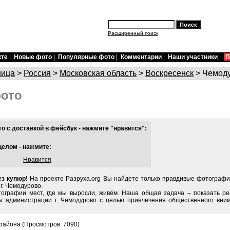
Расширенный поиск
кте
|
Новые фото
|
Популярные фото
|
Комментарии
|
Наши участники
|
П
ница
>
Россия
>
Московская область
>
Воскресенск
> Чемод
ото
 с доставкой в фейсбук - нажмите "нравится":
целом - нажмите:
Нравится
ез купюр!
На проекте Разруха.org Вы найдете только правдивые фотографи
г. Чемодурово.
тографии мест, где мы выросли, живём. Наша общая задача – показать ре
ы администрации г. Чемодурово с целью привлечения общественного вним
района (Просмотров: 7090)