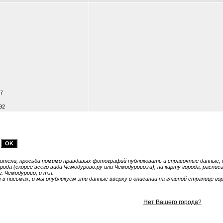
07
92
тели, просьба помимо правдивых фотографий публиковать и справочные данные, т
ода (скорее всего вида Чемодурово.ру или Чемодурово.ru), на карту города, расп
. Чемодурово, и т.п.
 письмах, и мы опубликуем эти данные вверху в описании на главной странице гор
Нет Вашего города?