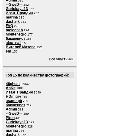
Admin
519
-=SweD=-
442
Gurickaya13
356
Иван_Правдин
237
marina
235
dasha-k
231
FAQ
223
melocheb
194
Montenegro
177
бакшевист
166
alex_nail
158
Виталий Мазепа
152
sm
150
Все участники
Топ 15 по количеству фотографий:
46ghost
35347
AnKit
1884
Иван_Правдин
1540
HDmitriy
768
asamspb
739
бакшевист
719
Admin
583
-=SweD=-
489
Piton
431
Gurickaya13
379
Montenegro
328
marina
286
dasha-k
272