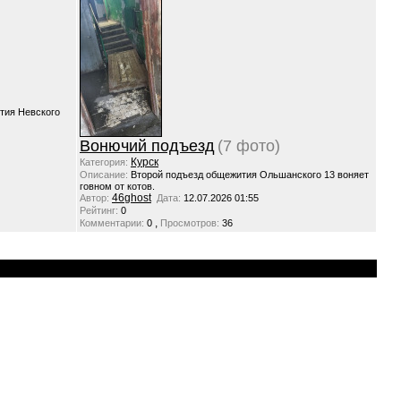
тия Невского
Вонючий подъезд
(7 фото)
Курск
Категория:
Описание:
Второй подъезд общежития Ольшанского 13 воняет
говном от котов.
46ghost
Автор:
Дата:
12.07.2026 01:55
Рейтинг:
0
,
Комментарии:
0
Просмотров:
36