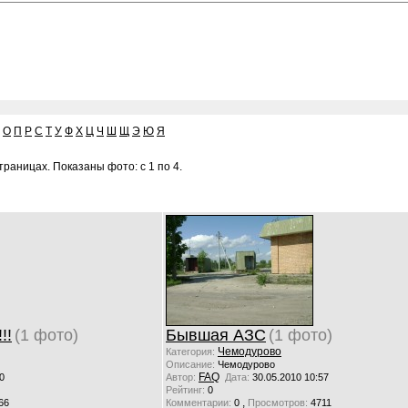
О
П
Р
С
Т
У
Ф
Х
Ц
Ч
Ш
Щ
Э
Ю
Я
раницах. Показаны фото: с 1 по 4.
!!
(1 фото)
Бывшая АЗС
(1 фото)
Чемодурово
Категория:
Описание:
Чемодурово
FAQ
0
Автор:
Дата:
30.05.2010 10:57
Рейтинг:
0
,
66
Комментарии:
0
Просмотров:
4711