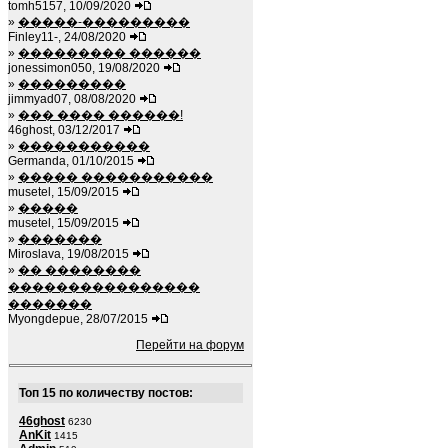
tomh5157, 10/09/2020
»
�����-���������
Finley11-, 24/08/2020
»
��������� ������
jonessimon050, 19/08/2020
»
���������
jimmyad07, 08/08/2020
»
��� ���� ������!
46ghost, 03/12/2017
»
�����������
Germanda, 01/10/2015
»
����� �����������
musetel, 15/09/2015
»
�����
musetel, 15/09/2015
»
�������
Miroslava, 19/08/2015
»
�� ��������
����������������
�������
Myongdepue, 28/07/2015
Перейти на форум
Топ 15 по количеству постов:
46ghost
6230
AnKit
1415