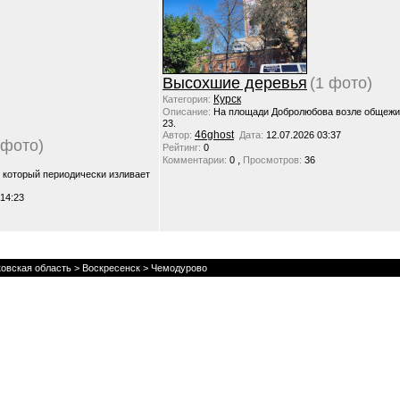
Высохшие деревья
(1 фото)
Курск
Категория:
Описание:
На площади Добролюбова возле общежи
23.
46ghost
Автор:
Дата:
12.07.2026 03:37
 фото)
Рейтинг:
0
,
Комментарии:
0
Просмотров:
36
, который периодически изливает
 14:23
овская область
>
Воскресенск
> Чемодурово