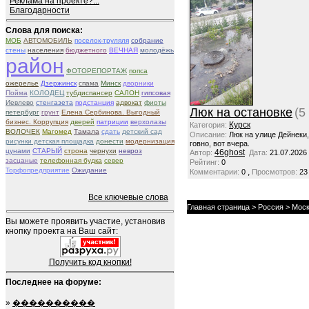
Реклама на проекте?...
Благодарности
Слова для поиска:
МОБ
АВТОМОБИЛЬ
поселок-труляля
собрание
стены
населения
бюджетного
ВЕЧНАЯ
молодёжь
район
ФОТОРЕПОРТАЖ
попса
ожерелье
Дзержинск
спама
Минск
дворники
Пойма
КОЛОДЕЦ
тубдиспансер
САЛОН
гипсовая
Иевлево
стенгазета
подстанция
адвокат
фирты
Люк на остановке
(5
петербург
грунт
Елена Сербинова. Выгодный
бизнес. Коррупция
дверей
патриции
верхолазы
Курск
Категория:
ВОЛОЧЕК
Магомед
Тамала
сдать
детский сад
Описание:
Люк на улице Дейнеки
рисунки детская площадка
донести
модернизация
говно, вот вчера.
цунами
СТАРЫЙ
строна
чернухи
невроз
46ghost
Автор:
Дата:
21.07.2026
засцаные
телефонная будка
север
Рейтинг:
0
Торфопредприятие
Ожидание
,
Комментарии:
0
Просмотров:
23
Все ключевые слова
Главная страница
>
Россия
>
Моск
Вы можете проявить участие, установив
кнопку проекта на Ваш сайт:
Получить код кнопки!
Последнее на форуме:
»
����������