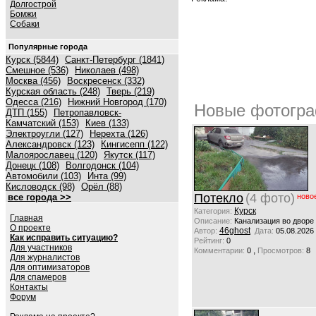
Долгострой
Бомжи
Собаки
Популярные города
Курск (5844)
Санкт-Петербург (1841)
Смешное (536)
Николаев (498)
Москва (456)
Воскресенск (332)
Курская область (248)
Тверь (219)
Одесса (216)
Нижний Новгород (170)
Новые фотогра
ДТП (155)
Петропавловск-
Камчатский (153)
Киев (133)
Электроугли (127)
Нерехта (126)
Александровск (123)
Кингисепп (122)
Малоярославец (120)
Якутск (117)
Донецк (108)
Волгодонск (104)
Автомобили (103)
Инта (99)
Кисловодск (98)
Орёл (88)
Потекло
(4 фото)
все города >>
ново
Курск
Категория:
Главная
Описание:
Канализация во дворе
О проекте
46ghost
Автор:
Дата:
05.08.2026
Как исправить ситуацию?
Рейтинг:
0
Для участников
,
Комментарии:
0
Просмотров:
8
Для журналистов
Для оптимизаторов
Для спамеров
Контакты
Форум