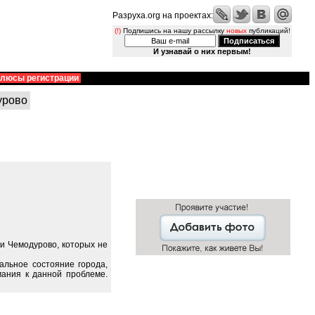
Разруха.org на проектах:
(!)
Подпишись на нашу рассылку
новых
публикаций!
И узнавай о них первым!
люсы регистрации
урово
и Чемодурово, которых не
альное состояние города,
ания к данной проблеме.