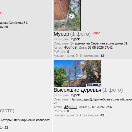
е
 дома Серёгина 51.
 07:58
Мусор
(1 фото)
новое
Курск
Категория:
Описание:
В гаражах на Серёгина возле дома 31.
46ghost
Автор:
Дата:
05.08.2026 07:42
Рейтинг:
0
,
Комментарии:
0
Просмотров:
13
Высохшие деревья
(1 фото)
Курск
Категория:
Описание:
На площади Добролюбова возле общежи
23.
46ghost
Автор:
Дата:
12.07.2026 03:37
 фото)
Рейтинг:
0
,
Комментарии:
0
Просмотров:
43
, который периодически изливает
 14:23