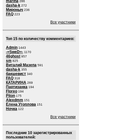
marina
286
dasha-k
272
Мироныч
236
FAQ
223
Все участники
Топ 15 по количеству комментариев:
Admin
1443
-=SweD=-
1170
46ghost
957
sm
825
Виталий Мазепа
591
dasha-k
355
бакшевист
340
FAQ
318
КАТАРИНА
269
Партизанка
194
Floreo
194
Piton
175
Alexdmm
151
Елена Утоплова
151
Ночка
122
Все участники
Последние 10 зарегистрированных
пользователей: