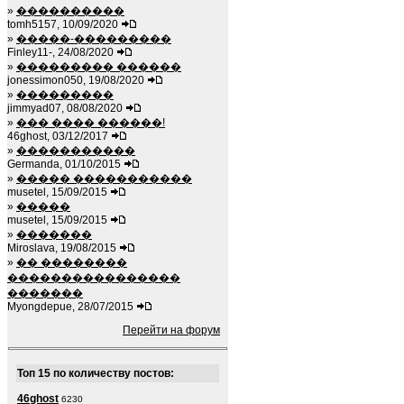
»
����������
tomh5157, 10/09/2020
»
�����-���������
Finley11-, 24/08/2020
»
��������� ������
jonessimon050, 19/08/2020
»
���������
jimmyad07, 08/08/2020
»
��� ���� ������!
46ghost, 03/12/2017
»
�����������
Germanda, 01/10/2015
»
����� �����������
musetel, 15/09/2015
»
�����
musetel, 15/09/2015
»
�������
Miroslava, 19/08/2015
»
�� ��������
����������������
�������
Myongdepue, 28/07/2015
Перейти на форум
Топ 15 по количеству постов:
46ghost
6230