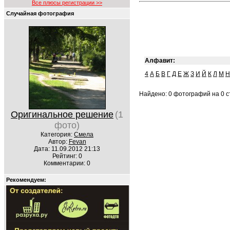
Все плюсы регистрации >>
Случайная фотография
Алфавит:
4
А
Б
В
Г
Д
Е
Ж
З
И
Й
К
Л
М
Н
Найдено: 0 фотографий на 0 ст
Оригинальное решение
(1
фото)
Категория:
Смела
Автор:
Fevan
Дата: 11.09.2012 21:13
Рейтинг: 0
Комментарии: 0
Рекомендуем: