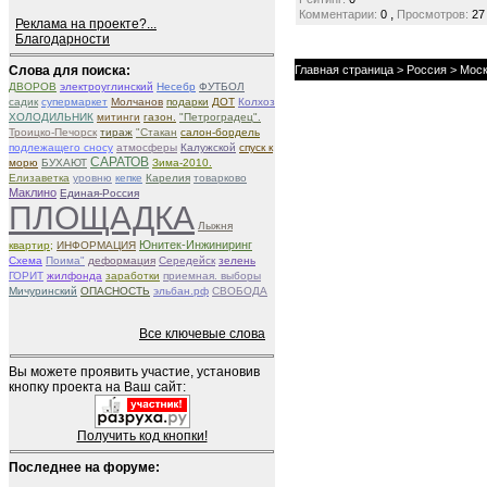
,
Комментарии:
0
Просмотров:
27
Реклама на проекте?...
Благодарности
Слова для поиска:
Главная страница
>
Россия
>
Моск
ДВОРОВ
электроуглинский
Несебр
ФУТБОЛ
садик
супермаркет
Молчанов
подарки
ДОТ
Колхоз
ХОЛОДИЛЬНИК
митинги
газон.
"Петроградец".
Троицко-Печорск
тираж
"Стакан
салон-бордель
подлежащего сносу
атмосферы
Калужской
спуск к
САРАТОВ
морю
БУХАЮТ
Зима-2010.
Елизаветка
уровню
кепке
Карелия
товарково
Маклино
Единая-Россия
ПЛОЩАДКА
Лыжня
Юнитек-Инжиниринг
квартир;
ИНФОРМАЦИЯ
Схема
Поима"
деформация
Середейск
зелень
ГОРИТ
жилфонда
заработки
приемная. выборы
Мичуринский
ОПАСНОСТЬ
эльбан.рф
СВОБОДА
Все ключевые слова
Вы можете проявить участие, установив
кнопку проекта на Ваш сайт:
Получить код кнопки!
Последнее на форуме: