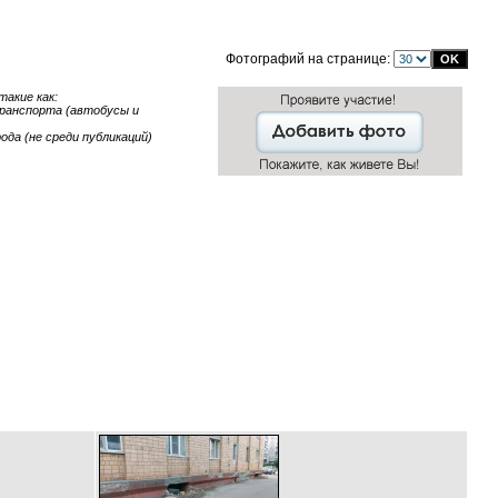
Фотографий на странице:
акие как:
 транспорта (автобусы и
ода (не среди публикаций)