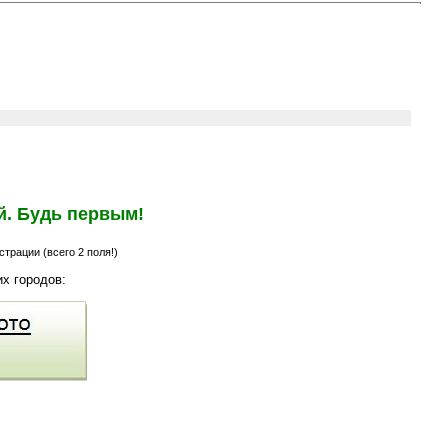
й. Будь первым!
трации (всего 2 поля!)
х городов: