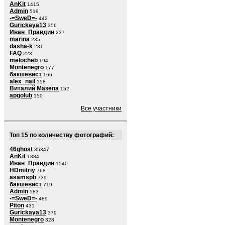
AnKit
1415
Admin
519
-=SweD=-
442
Gurickaya13
356
Иван_Правдин
237
marina
235
dasha-k
231
FAQ
223
melocheb
194
Montenegro
177
бакшевист
166
alex_nail
158
Виталий Мазепа
152
apgolub
150
Все участники
Топ 15 по количеству фотографий:
46ghost
35347
AnKit
1884
Иван_Правдин
1540
HDmitriy
768
asamspb
739
бакшевист
719
Admin
583
-=SweD=-
489
Piton
431
Gurickaya13
379
Montenegro
328