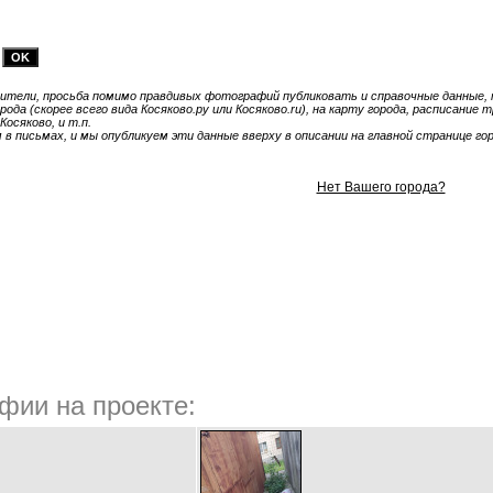
тели, просьба помимо правдивых фотографий публиковать и справочные данные, т
ода (скорее всего вида Косяково.ру или Косяково.ru), на карту города, расписание
Косяково, и т.п.
 письмах, и мы опубликуем эти данные вверху в описании на главной странице гор
Нет Вашего города?
фии на проекте: