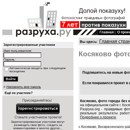
Главная
|
О прое
Главная стра
Вы здесь:
Зарегистрированные участники
Имя пользователя:
Косяково фот
Пароль:
Автоматически входить при следующем
посещении
Подпишитесь на новые фото
Если понравился проект в 
»
Напомнить мне пароль
Ещё не участник?
Косяково, фото города без 
на официальном сайте г. Кося
Разруха.org - правдивые фо
реальные результаты работ
Подробнее о проекте
.
Зарегистрированные участники могут
размещать свои фото, следить за
с Косяково, Воскресенского ра
комментариями и многое другое...