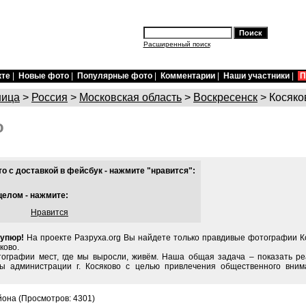
Расширенный поиск
кте
|
Новые фото
|
Популярные фото
|
Комментарии
|
Наши участники
|
П
ница
>
Россия
>
Московская область
>
Воскресенск
> Косяко
о
 с доставкой в фейсбук - нажмите "нравится":
целом - нажмите:
Нравится
купюр!
На проекте Разруха.org Вы найдете только правдивые фотографии Ко
ково.
тографии мест, где мы выросли, живём. Наша общая задача – показать ре
ы администрации г. Косяково с целью привлечения общественного вним
йона (Просмотров: 4301)