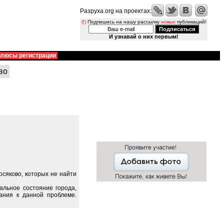
Разруха.org на проектах:
(!)
Подпишись на нашу рассылку
новых
публикаций!
И узнавай о них первым!
люсы регистрации
во
сяково, которых не найти
альное состояние города,
ания к данной проблеме.