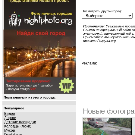
Посмотреть другой город:
Примечание:
Уважаемые посети
Ссылки на официальный сайт гор
электрички), телефонный код г. 
Присылайте вышеуказанное нам в
проекта Разруха.org.
Реклама:
Пользователи из этого города:
Популярное
Новые фотогра
Видео
Дороги
Детские площадки
Колодцы (люки)
Мусор
Граффити