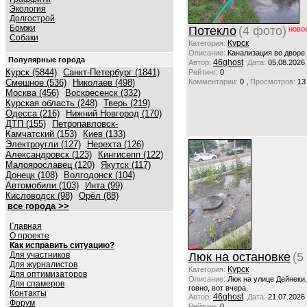
Экология
Долгострой
Бомжи
Потекло
(4 фото)
ново
Собаки
Курск
Категория:
Описание:
Канализация во дворе
Популярные города
46ghost
Автор:
Дата:
05.08.2026
Курск (5844)
Санкт-Петербург (1841)
Рейтинг:
0
,
Смешное (536)
Николаев (498)
Комментарии:
0
Просмотров:
13
Москва (456)
Воскресенск (332)
Курская область (248)
Тверь (219)
Одесса (216)
Нижний Новгород (170)
ДТП (155)
Петропавловск-
Камчатский (153)
Киев (133)
Электроугли (127)
Нерехта (126)
Александровск (123)
Кингисепп (122)
Малоярославец (120)
Якутск (117)
Донецк (108)
Волгодонск (104)
Автомобили (103)
Инта (99)
Кисловодск (98)
Орёл (88)
все города >>
Главная
О проекте
Как исправить ситуацию?
Для участников
Люк на остановке
(5
Для журналистов
Курск
Категория:
Для оптимизаторов
Описание:
Люк на улице Дейнеки
Для спамеров
говно, вот вчера.
Контакты
46ghost
Автор:
Дата:
21.07.2026
Форум
Рейтинг:
0