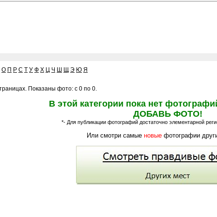
О
П
Р
С
Т
У
Ф
Х
Ц
Ч
Ш
Щ
Э
Ю
Я
раницах. Показаны фото: с 0 по 0.
В этой категории пока нет фотографи
ДОБАВЬ ФОТО!
*- Для публикации фотографий достаточно элементарной регис
Или смотри самые
новые
фотографии други