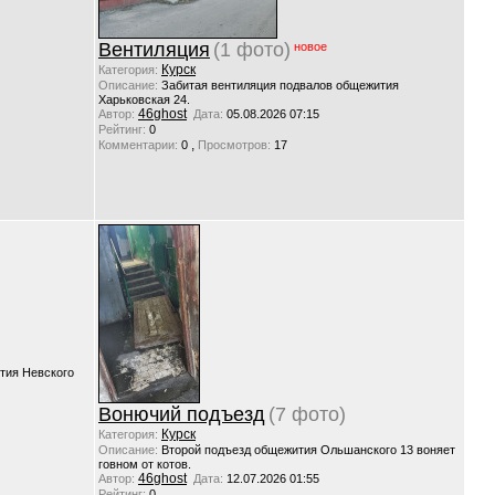
Вентиляция
(1 фото)
новое
Курск
Категория:
Описание:
Забитая вентиляция подвалов общежития
Харьковская 24.
46ghost
Автор:
Дата:
05.08.2026 07:15
Рейтинг:
0
,
Комментарии:
0
Просмотров:
17
тия Невского
Вонючий подъезд
(7 фото)
Курск
Категория:
Описание:
Второй подъезд общежития Ольшанского 13 воняет
говном от котов.
46ghost
Автор:
Дата:
12.07.2026 01:55
Рейтинг:
0