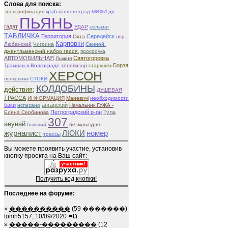
Слова для поиска:
электрофикация
краб
калининград
МИФИ
др.
ПЬЯНЬ
гадят
УДАР
сельмаг
ТАБЛИЧКА
Территория
Середейск
Охта
пер.
Карповки
Любанский
Чигрина
Сенной.
джентльменский набор героя.
просрочка
АВТОМОБИЛЬНАЯ
Святогоровка
Лыжня
Борзя
Трамваи в Волгограде
телевизор
старушек
ХЕРСОН
полковник
СТОКИ
КОЛДОБИНЫ
действия;
ДУШЕВАЯ
ТРАССА
ИНФОРМАЦИЯ
Маневичі
необходимости
баки
ангарский
исписано
Начальник ГУЖА -
Петроградский р-он
Тула
Елена Сербинова
307
aeунай
бывший
безкультурие
журналист
ЛЮКИ
номер
трассы
Вы можете проявить участие, установив
кнопку проекта на Ваш сайт:
Получить код кнопки!
Последнее на форуме:
»
����������
(59 �������)
tomh5157, 10/09/2020
»
�����-���������
(12