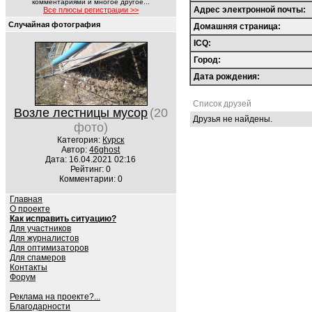
комментариями и многое другое...
Адрес электронной почты:
Все плюсы регистрации >>
Случайная фотография
Домашняя страница:
ICQ:
Город:
Дата рождения:
Список друзей
Возле лестницы мусор
(20
Друзья не найдены.
фото)
Категория:
Курск
Автор:
46ghost
Дата: 16.04.2021 02:16
Рейтинг: 0
Комментарии: 0
Главная
О проекте
Как исправить ситуацию?
Для участников
Для журналистов
Для оптимизаторов
Для спамеров
Контакты
Форум
Реклама на проекте?...
Благодарности