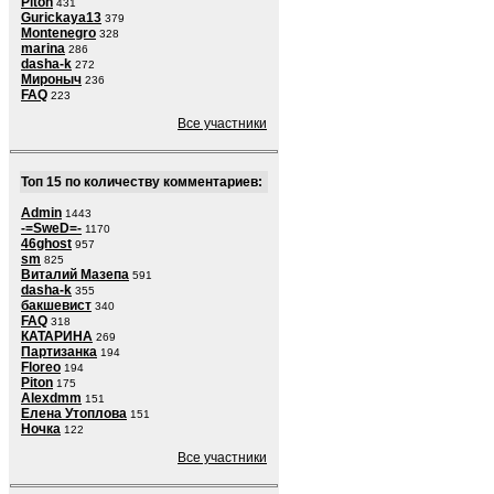
Piton
431
Gurickaya13
379
Montenegro
328
marina
286
dasha-k
272
Мироныч
236
FAQ
223
Все участники
Топ 15 по количеству комментариев:
Admin
1443
-=SweD=-
1170
46ghost
957
sm
825
Виталий Мазепа
591
dasha-k
355
бакшевист
340
FAQ
318
КАТАРИНА
269
Партизанка
194
Floreo
194
Piton
175
Alexdmm
151
Елена Утоплова
151
Ночка
122
Все участники