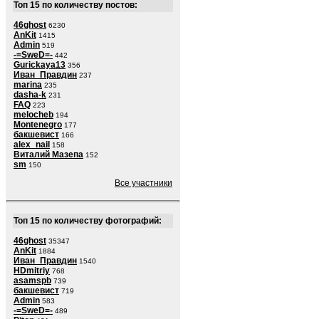
Топ 15 по количеству постов:
46ghost
6230
AnKit
1415
Admin
519
-=SweD=-
442
Gurickaya13
356
Иван_Правдин
237
marina
235
dasha-k
231
FAQ
223
melocheb
194
Montenegro
177
бакшевист
166
alex_nail
158
Виталий Мазепа
152
sm
150
Все участники
Топ 15 по количеству фотографий:
46ghost
35347
AnKit
1884
Иван_Правдин
1540
HDmitriy
768
asamspb
739
бакшевист
719
Admin
583
-=SweD=-
489