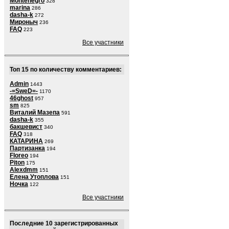
Montenegro
328
marina
286
dasha-k
272
Мироныч
236
FAQ
223
Все участники
Топ 15 по количеству комментариев:
Admin
1443
-=SweD=-
1170
46ghost
957
sm
825
Виталий Мазепа
591
dasha-k
355
бакшевист
340
FAQ
318
КАТАРИНА
269
Партизанка
194
Floreo
194
Piton
175
Alexdmm
151
Елена Утоплова
151
Ночка
122
Все участники
Последние 10 зарегистрированных