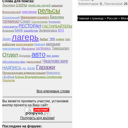
Слова для поиска:
,
Комментарии:
0
Просмотров:
25
Лысянка
ОЗЕРЫ
убийство людей
шашлык
рельсы
повторное
Воронежской
Берлин
Марикоммунэнерго
Социальный
Главная страница
>
Россия
>
Моск
Спорт
ТЕРМИНАЛ
Сантехника
Климово
РЕСТОРАН
ГАСТАРБАЙТЕРЫ
стенгазета
БАНК
Зеленогорск
ВУЗ
Ананьев
заработки
лагерь
Зенит
"ЖК
Арбат
новые
гоп-
райончик
игротерапия
Невская
МИЛИЦИИ
Тимошово
уничтожение
Магазина
ЗАПРАВКА
авто
Отдел
Дудаева
при каких
Чкаловские
обстоятельствах
дворцовый
Гаражи
НАДПИСЬ
др.
БАЗА
Красного-
Петроградская администрация
г.Бобров
Елена Владимировна Сербинова
Уральска
Все ключевые слова
Вы можете проявить участие, установив
кнопку проекта на Ваш сайт:
Получить код кнопки!
Последнее на форуме: