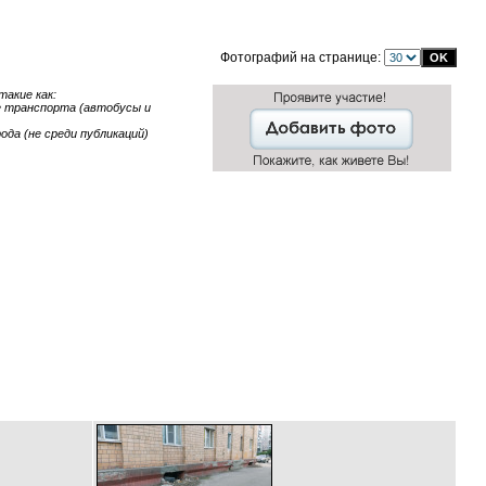
Фотографий на странице:
акие как:
ие транспорта (автобусы и
ода (не среди публикаций)