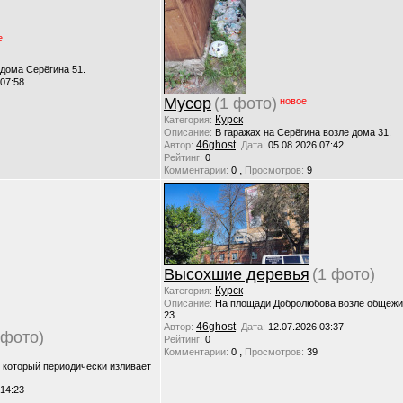
е
 дома Серёгина 51.
 07:58
Мусор
(1 фото)
новое
Курск
Категория:
Описание:
В гаражах на Серёгина возле дома 31.
46ghost
Автор:
Дата:
05.08.2026 07:42
Рейтинг:
0
,
Комментарии:
0
Просмотров:
9
Высохшие деревья
(1 фото)
Курск
Категория:
Описание:
На площади Добролюбова возле общежи
23.
46ghost
Автор:
Дата:
12.07.2026 03:37
 фото)
Рейтинг:
0
,
Комментарии:
0
Просмотров:
39
, который периодически изливает
 14:23