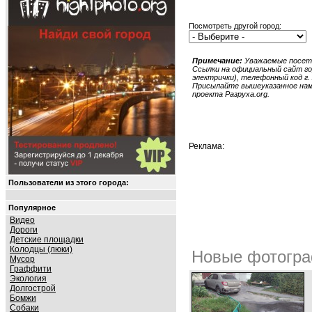
Посмотреть другой город:
Примечание:
Уважаемые посети
Ссылки на официальный сайт гор
электрички), телефонный код г.
Присылайте вышеуказанное нам в
проекта Разруха.org.
Реклама:
Пользователи из этого города:
Популярное
Видео
Дороги
Детские площадки
Колодцы (люки)
Новые фотогра
Мусор
Граффити
Экология
Долгострой
Бомжи
Собаки