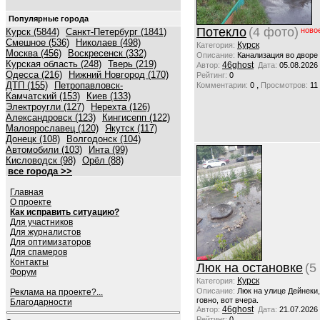
Популярные города
Потекло
(4 фото)
ново
Курск (5844)
Санкт-Петербург (1841)
Смешное (536)
Николаев (498)
Курск
Категория:
Москва (456)
Воскресенск (332)
Описание:
Канализация во дворе
Курская область (248)
Тверь (219)
46ghost
Автор:
Дата:
05.08.2026
Одесса (216)
Нижний Новгород (170)
Рейтинг:
0
ДТП (155)
Петропавловск-
,
Комментарии:
0
Просмотров:
11
Камчатский (153)
Киев (133)
Электроугли (127)
Нерехта (126)
Александровск (123)
Кингисепп (122)
Малоярославец (120)
Якутск (117)
Донецк (108)
Волгодонск (104)
Автомобили (103)
Инта (99)
Кисловодск (98)
Орёл (88)
все города >>
Главная
О проекте
Как исправить ситуацию?
Для участников
Для журналистов
Для оптимизаторов
Для спамеров
Контакты
Люк на остановке
(5
Форум
Курск
Категория:
Описание:
Люк на улице Дейнеки
Реклама на проекте?...
говно, вот вчера.
Благодарности
46ghost
Автор:
Дата:
21.07.2026
Рейтинг:
0