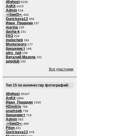
46ghost
6230
AnKit
1415
Admin
519
-=SweD=-
442
Gurickaya13
356
Иван_Правдин
237
marina
235
dasha-k
231
FAQ
223
melocheb
194
Montenegro
177
бакшевист
166
alex_nail
158
Виталий Мазепа
152
apgolub
150
Все участники
Топ 15 по количеству фотографий:
46ghost
35347
AnKit
1884
Иван_Правдин
1540
HDmitriy
768
asamspb
739
бакшевист
719
Admin
583
-=SweD=-
489
Piton
431
Gurickaya13
379