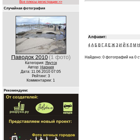
Все плюсы регистрации >>
Случайная фотография
Алфавит:
4
А
Б
В
Г
Д
Е
Ж
З
И
Й
К
Л
М
Н
Паводок 2010
(1 фото)
Найдено: 0 фотографий на 0 ст
Категория:
Якутск
Автор:
Нарния
Дата: 11.06.2010 07:05
Рейтинг: 3
Комментарии: 1
Рекомендуем: