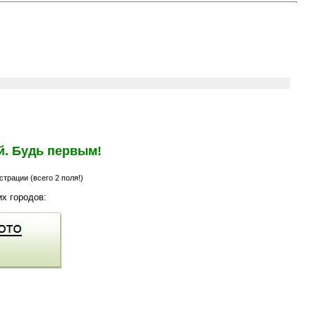
й. Будь первым!
трации (всего 2 поля!)
х городов: