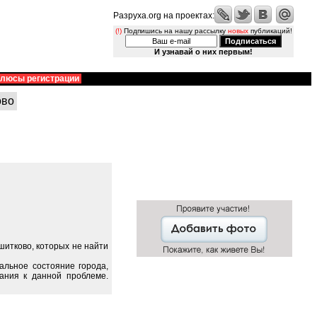
Разруха.org на проектах:
(!)
Подпишись на нашу рассылку
новых
публикаций!
И узнавай о них первым!
люсы регистрации
ово
итково, которых не найти
альное состояние города,
ания к данной проблеме.