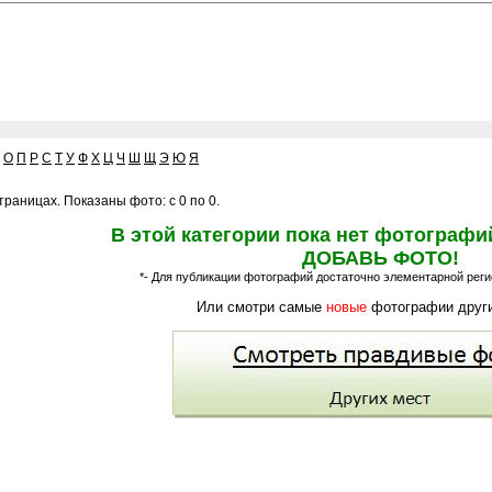
О
П
Р
С
Т
У
Ф
Х
Ц
Ч
Ш
Щ
Э
Ю
Я
раницах. Показаны фото: с 0 по 0.
В этой категории пока нет фотографи
ДОБАВЬ ФОТО!
*- Для публикации фотографий достаточно элементарной регис
Или смотри самые
новые
фотографии други