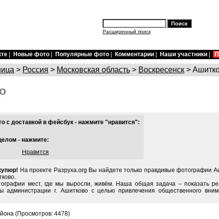
Расширенный поиск
кте
|
Новые фото
|
Популярные фото
|
Комментарии
|
Наши участники
|
П
ница
>
Россия
>
Московская область
>
Воскресенск
> Ашитк
о
 с доставкой в фейсбук - нажмите "нравится":
целом - нажмите:
Нравится
купюр!
На проекте Разруха.org Вы найдете только правдивые фотографии Аш
тково.
тографии мест, где мы выросли, живём. Наша общая задача – показать ре
ы администрации г. Ашитково с целью привлечения общественного вним
айона (Просмотров: 4478)