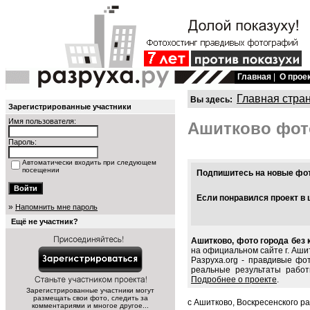
Главная
|
О прое
Главная стра
Вы здесь:
Зарегистрированные участники
Имя пользователя:
Ашитково фот
Пароль:
Автоматически входить при следующем
посещении
Подпишитесь на новые фото
Если понравился проект в 
»
Напомнить мне пароль
Ещё не участник?
Ашитково, фото города без 
на официальном сайте г. Аши
Разруха.org - правдивые фо
реальные результаты работ
Подробнее о проекте
.
Зарегистрированные участники могут
размещать свои фото, следить за
с Ашитково, Воскресенского р
комментариями и многое другое...