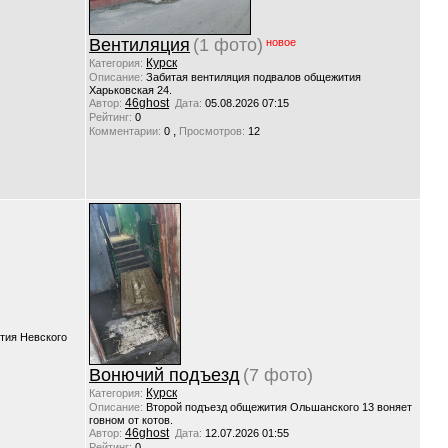
Вентиляция
(1 фото)
новое
Курск
Категория:
Описание:
Забитая вентиляция подвалов общежития
Харьковская 24.
46ghost
Автор:
Дата:
05.08.2026 07:15
Рейтинг:
0
,
Комментарии:
0
Просмотров:
12
тия Невского
Вонючий подъезд
(7 фото)
Курск
Категория:
Описание:
Второй подъезд общежития Ольшанского 13 воняет
говном от котов.
46ghost
Автор:
Дата:
12.07.2026 01:55
Рейтинг:
0