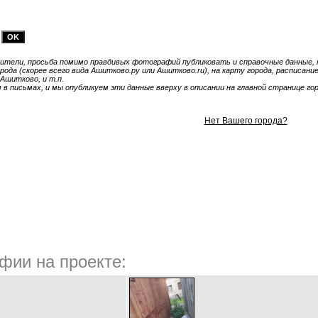
тели, просьба помимо правдивых фотографий публиковать и справочные данные, т
ода (скорее всего вида Ашитково.ру или Ашитково.ru), на карту города, расписан
 Ашитково, и т.п.
 письмах, и мы опубликуем эти данные вверху в описании на главной странице гор
Нет Вашего города?
фии на проекте: