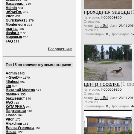
бакшевист
719
Admin
583
проходная завода
(
-=SweD=-
489
Piton
431
Поросозеро
Категория:
Gurickaya13
379
Описание:
Montenegro
328
Inga-Sol
Автор:
Дата:
23.01.201
marina
286
Рейтинг:
0
dasha-k
272
,
Комментарии:
0
Просмотров:
5
Мироныч
236
FAQ
223
Все участники
Топ 15 по количеству комментариев:
Admin
1443
-=SweD=-
1170
46ghost
957
центр поселка
(1 фо
sm
825
Поросозеро
Категория:
Виталий Мазепа
591
Описание:
dasha-k
355
Inga-Sol
Автор:
Дата:
23.01.201
бакшевист
340
Рейтинг:
0
FAQ
318
,
Комментарии:
0
Просмотров:
4
КАТАРИНА
269
Партизанка
194
Floreo
194
Piton
175
Alexdmm
151
Елена Утоплова
151
Ночка
122