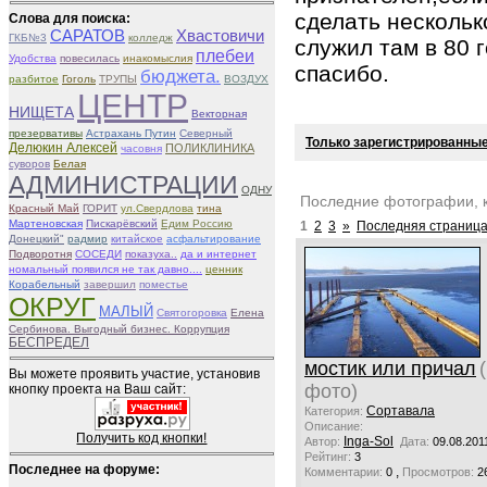
сделать нескольк
Слова для поиска:
САРАТОВ
Хвастовичи
ГКБ№3
колледж
служил там в 80 
плебеи
Удобства
повесилась
инакомыслия
спасибо.
бюджета.
разбитое
Гоголь
ТРУПЫ
ВОЗДУХ
ЦЕНТР
НИЩЕТА
Векторная
презервативы
Астрахань Путин
Северный
Только зарегистрированные
Делюкин Алексей
ПОЛИКЛИНИКА
часовня
суворов
Белая
АДМИНИСТРАЦИИ
ОДНУ
Последние фотографии, 
Красный Май
ГОРИТ
ул.Свердлова
тина
Мартеновская
Пискарёвский
Едим Россию
1
2
3
»
Последняя страница
Донецкий"
радмир
китайское
асфальтирование
Подворотня
СОСЕДИ
показуха..
да и интернет
номальный появился не так давно....
ценник
Корабельный
завершил
поместье
ОКРУГ
МАЛЫЙ
Святогоровка
Елена
Сербинова. Выгодный бизнес. Коррупция
БЕСПРЕДЕЛ
мостик или причал
Вы можете проявить участие, установив
фото)
кнопку проекта на Ваш сайт:
Сортавала
Категория:
Описание:
Получить код кнопки!
Inga-Sol
Автор:
Дата:
09.08.201
Рейтинг:
3
Последнее на форуме:
,
Комментарии:
0
Просмотров:
2