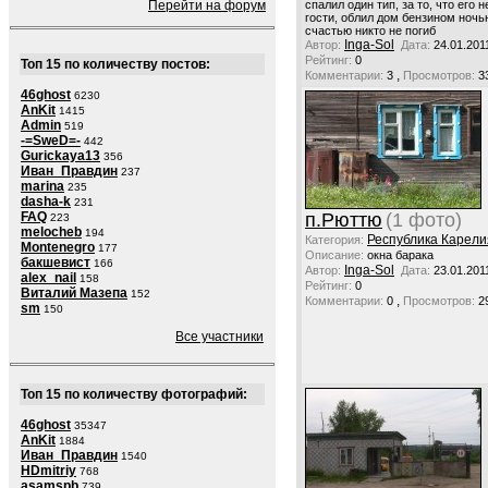
спалил один тип, за то, что его н
Перейти на форум
гости, облил дом бензином ночью
счастью никто не погиб
Inga-Sol
Автор:
Дата:
24.01.201
Рейтинг:
0
Топ 15 по количеству постов:
,
Комментарии:
3
Просмотров:
3
46ghost
6230
AnKit
1415
Admin
519
-=SweD=-
442
Gurickaya13
356
Иван_Правдин
237
marina
235
dasha-k
231
п.Рюттю
(1 фото)
FAQ
223
melocheb
194
Республика Карели
Категория:
Montenegro
177
Описание:
окна барака
бакшевист
166
Inga-Sol
Автор:
Дата:
23.01.201
alex_nail
158
Рейтинг:
0
Виталий Мазепа
152
,
Комментарии:
0
Просмотров:
2
sm
150
Все участники
Топ 15 по количеству фотографий:
46ghost
35347
AnKit
1884
Иван_Правдин
1540
HDmitriy
768
asamspb
739