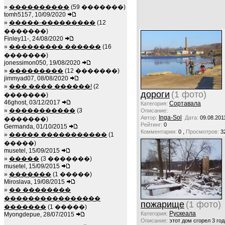
»
����������
(59 �������)
tomh5157, 10/09/2020
»
�����-���������
(12
�������)
Finley11-, 24/08/2020
»
��������� ������
(16
�������)
jonessimon050, 19/08/2020
»
���������
(12 �������)
jimmyad07, 08/08/2020
»
��� ���� ������!
(2
дороги
(1 фото)
�������)
46ghost, 03/12/2017
Сортавала
Категория:
»
�����������
(3
Описание:
Inga-Sol
Автор:
Дата:
09.08.201
�������)
Рейтинг:
0
Germanda, 01/10/2015
,
Комментарии:
0
Просмотров:
3
»
����� �����������
(1
�����)
musetel, 15/09/2015
»
�����
(3 �������)
musetel, 15/09/2015
»
�������
(1 �����)
Miroslava, 19/08/2015
»
�� ��������
����������������
пожарище
(1 фото)
�������
(1 �����)
Рускеала
Категория:
Myongdepue, 28/07/2015
Описание:
этот дом сгорел 3 год