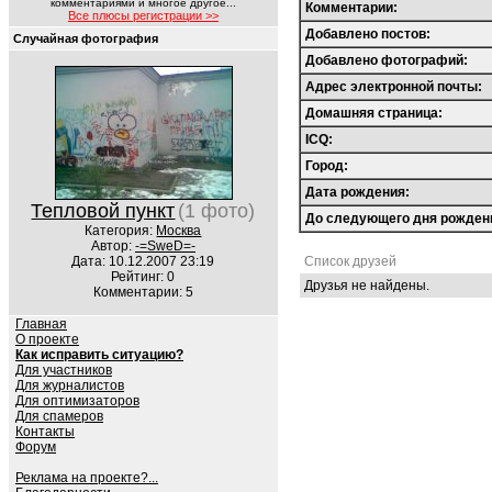
комментариями и многое другое...
Комментарии:
Все плюсы регистрации >>
Добавлено постов:
Случайная фотография
Добавлено фотографий:
Адрес электронной почты:
Домашняя страница:
ICQ:
Город:
Дата рождения:
Тепловой пункт
(1 фото)
До следующего дня рожден
Категория:
Москва
Автор:
-=SweD=-
Дата: 10.12.2007 23:19
Список друзей
Рейтинг: 0
Друзья не найдены.
Комментарии: 5
Главная
О проекте
Как исправить ситуацию?
Для участников
Для журналистов
Для оптимизаторов
Для спамеров
Контакты
Форум
Реклама на проекте?...