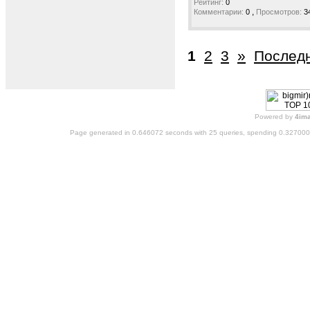
Рейтинг:
0
,
Комментарии:
0
Просмотров:
3
1
2
3
»
Последн
Powered by
4im
Page generated in 0.646072 seconds with 25 queries, spending 0.32700