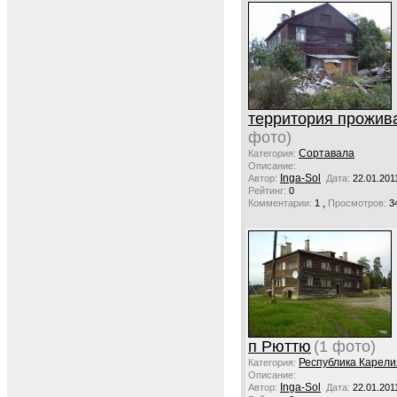
территория прожив
фото)
Сортавала
Категория:
Описание:
Inga-Sol
Автор:
Дата:
22.01.201
Рейтинг:
0
,
Комментарии:
1
Просмотров:
3
п Рюттю
(1 фото)
Республика Карели
Категория:
Описание:
Inga-Sol
Автор:
Дата:
22.01.201