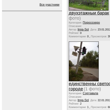
Все участники
двухэтажныи барак
фото)
Поросозеро
Категория:
Описание:
Inga-Sol
Автор:
Дата:
23.01.201
Рейтинг:
0
,
Комментарии:
0
Просмотров:
3
единственны свето
городе
(1 фото)
Сортавала
Категория:
Описание:
Inga-Sol
Автор:
Дата:
22.01.201
Рейтинг:
2
,
Комментарии:
1
Просмотров:
6