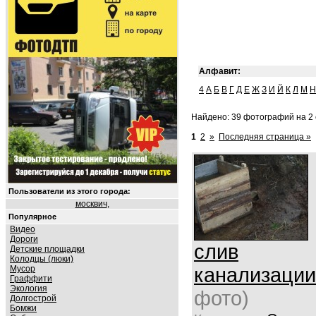
Алфавит:
4
А
Б
В
Г
Д
Е
Ж
З
И
Й
К
Л
М
Н
Найдено: 39 фотографий на 2 
1
2
»
Последняя страница »
Пользователи из этого города:
москвич
,
Популярное
Видео
Дороги
слив
Детские площадки
Колодцы (люки)
Мусор
канализации
Граффити
Экология
фото)
Долгострой
Бомжи