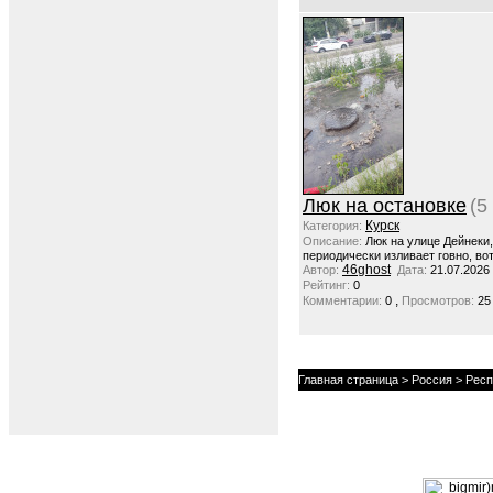
Люк на остановке
(5
Курск
Категория:
Описание:
Люк на улице Дейнеки
периодически изливает говно, вот
46ghost
Автор:
Дата:
21.07.2026
Рейтинг:
0
,
Комментарии:
0
Просмотров:
25
Главная страница
>
Россия
>
Респ