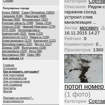
Сорта
Категория:
Собаки
Описание:
Рядом с
Популярные города
гаражом сосед
Курск (5844)
Санкт-Петербург (1841)
Смешное (536)
Николаев (498)
устроил слив
Москва (456)
Воскресенск (332)
канализации ...
Курская область (248)
Тверь (219)
Одесса (216)
Нижний Новгород (170)
москвич
Автор:
Д
ДТП (155)
Петропавловск-
16.11.2015 14:27
Камчатский (153)
Киев (133)
Электроугли (127)
Нерехта (126)
Рейтинг:
0
Александровск (123)
Кингисепп (122)
,
Комментарии:
0
Малоярославец (120)
Якутск (117)
Донецк (108)
Волгодонск (104)
Просмотров:
1360
Автомобили (103)
Инта (99)
Кисловодск (98)
Орёл (88)
все города >>
Главная
О проекте
Как исправить ситуацию?
Для участников
Для журналистов
Для оптимизаторов
потоп номер
Для спамеров
Контакты
Форум
(1 фото)
Реклама на проекте?...
Сорта
Категория:
Благодарности