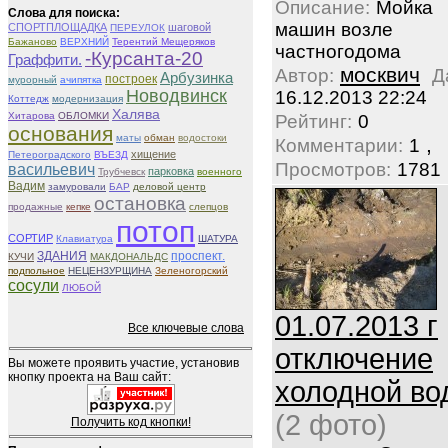
Описание:
Мойка
Слова для поиска:
машин возле
СПОРТПЛОЩАДКА
шаговой
ПЕРЕУЛОК
Бажаново
ВЕРХНИЙ
Терентий Мещеряков
частногодома
-Курсанта-20
Граффити.
москвич
Автор:
Д
Арбузинка
построек
мурорный
ачипятка
Новодвинск
16.12.2013 22:24
Коттедж
модернизация
Халява
Хитарова
ОБЛОМКИ
Рейтинг:
0
основания
маты
обман
водостоки
,
Комментарии:
1
хищение
Петероградского
ВЪЕЗД
Просмотров:
1781
васильевич
парковка
Трубчевск
военного
Вадим
замуровали
БАР
деловой центр
остановка
продажные
кепке
слепцов
потоп
СОРТИР
Клавиатура
ШАТУРА
ЗДАНИЯ
проспект.
КУЧИ
МАКДОНАЛЬДС
подпольное
НЕЦЕНЗУРЩИНА
Зеленогорский
сосули
ЛЮБОЙ
01.07.2013 г
Все ключевые слова
отключение
Вы можете проявить участие, установив
кнопку проекта на Ваш сайт:
холодной во
(2 фото)
Получить код кнопки!