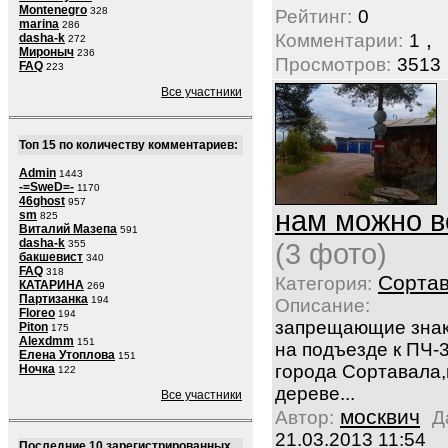
Montenegro
328
Рейтинг:
0
marina
286
,
Комментарии:
1
dasha-k
272
Мироныч
236
Просмотров:
3513
FAQ
223
Все участники
Топ 15 по количеству комментариев:
Admin
1443
-=SweD=-
1170
46ghost
957
нам можно в
sm
825
Виталий Мазепа
591
dasha-k
355
(3 фото)
бакшевист
340
FAQ
318
Сорта
Категория:
КАТАРИНА
269
Партизанка
194
Описание:
Floreo
194
запрещающие зна
Piton
175
Alexdmm
151
на подъезде к ПЧ-
Елена Утоплова
151
города Сортавала,
Ночка
122
дереве...
Все участники
москвич
Автор:
Д
21.03.2013 11:54
Последние 10 зарегистрированных