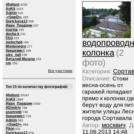
46ghost
6230
AnKit
1415
Admin
519
-=SweD=-
442
Gurickaya13
356
Иван_Правдин
237
marina
235
dasha-k
231
FAQ
223
водопровод
melocheb
194
Montenegro
177
колонка
(2
бакшевист
166
alex_nail
158
Виталий Мазепа
152
фото)
sm
150
Сорта
Категория:
Все участники
Описание:
Стоки
весна-осень от
Топ 15 по количеству фотографий:
гаражей попадают
46ghost
35347
прямо к колонки,гд
AnKit
1884
Иван_Правдин
берут воду для пит
1540
HDmitriy
768
жители улицы Лес
asamspb
739
бакшевист
719
города Сортавала
Admin
583
москвич
Автор:
Д
-=SweD=-
489
Piton
431
11.06.2013 14:48
Gurickaya13
379