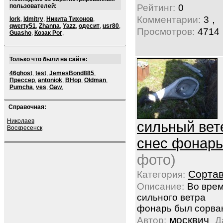
пользователей:
Рейтинг:
0
,
Комментарии:
3
lork
,
ldmitry
,
Никита Тихонов
,
qwerty51
,
Zhanna
,
Yazz
,
одесит
,
usr80
,
Просмотров:
4714
Guasho
,
Козак Рог
,
Только что были на сайте:
46ghost
,
test
,
JemesBond885
,
Прессер
,
antoniok
,
BHop
,
Oldman
,
Pumcha
,
ves
,
Gaw
,
Справочная:
Николаев
сильный вет
Воскресенск
снес фонарь
фото)
Сорта
Категория:
Описание:
Во вре
сильного ветра
фонарь был сорван
москвич
Автор:
Д