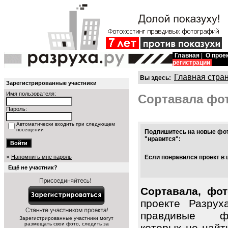
Главная
|
О прое
регистрации
Главная стра
Вы здесь:
Зарегистрированные участники
Имя пользователя:
Сортавала фо
Пароль:
Автоматически входить при следующем
посещении
Подпишитесь на новые фот
"нравится":
»
Напомнить мне пароль
Если понравился проект в 
Ещё не участник?
Сортавала, фот
проекте Разрух
правдивые фо
Зарегистрированные участники могут
размещать свои фото, следить за
которых не найт