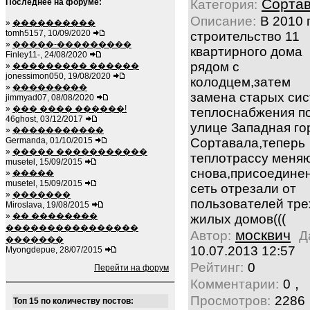
Сорта
Последнее на форуме:
Категория:
Описание:
В 2010 
»
����������
tomh5157, 10/09/2020
строительство 11
»
�����-���������
квартирного дома
Finley11-, 24/08/2020
рядом с
»
��������� ������
jonessimon050, 19/08/2020
колодцем,затем
»
���������
замена старых си
jimmyad07, 08/08/2020
»
��� ���� ������!
теплоснабжения п
46ghost, 03/12/2017
улице Западная го
»
�����������
Germanda, 01/10/2015
Сортавала,теперь
»
����� �����������
теплотрассу меня
musetel, 15/09/2015
снова,присоедине
»
�����
musetel, 15/09/2015
сеть отрезали от
»
�������
пользователей тре
Miroslava, 19/08/2015
»
�� ��������
жилых домов(((
����������������
москвич
Автор:
Д
�������
10.07.2013 12:57
Myongdepue, 28/07/2015
Рейтинг:
0
Перейти на форум
,
Комментарии:
0
Просмотров:
2286
Топ 15 по количеству постов: