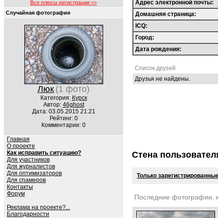
Адрес электронной почты:
Все плюсы регистрации >>
Случайная фотография
Домашняя страница:
ICQ:
Город:
Дата рождения:
Список друзей
Друзья не найдены.
Люк
(1 фото)
Категория:
Курск
Автор:
46ghost
Дата: 03.05.2015 21:21
Рейтинг: 0
Комментарии: 0
Главная
О проекте
Как исправить ситуацию?
Стена пользовател
Для участников
Для журналистов
Для оптимизаторов
Только зарегистрированные
Для спамеров
Контакты
Форум
Последние фотографии, 
Реклама на проекте?...
Благодарности