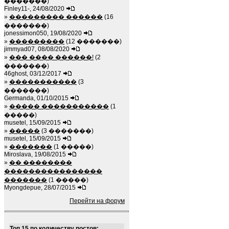
�������)
Finley11-, 24/08/2020
»
��������� ������
(16
�������)
jonessimon050, 19/08/2020
»
���������
(12 �������)
jimmyad07, 08/08/2020
»
��� ���� ������!
(2
�������)
46ghost, 03/12/2017
»
�����������
(3
�������)
Germanda, 01/10/2015
»
����� �����������
(1
�����)
musetel, 15/09/2015
»
�����
(3 �������)
musetel, 15/09/2015
»
�������
(1 �����)
Miroslava, 19/08/2015
»
�� ��������
����������������
�������
(1 �����)
Myongdepue, 28/07/2015
Перейти на форум
Топ 15 по количеству постов: