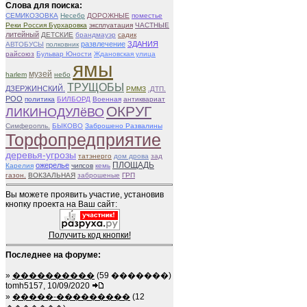
Слова для поиска:
СЕМИКОЗОВКА
Несебр
ДОРОЖНЫЕ
поместье
Реки Россия Бурхаровка
эксплуатация
ЧАСТНЫЕ
литейный
ДЕТСКИЕ
брандмауэр
садик
развлечение
ЗДАНИЯ
АВТОБУСЫ
полковник
райсоюз
Бульвар Юности
Ждановская улица
ямы
музей
harlem
небо
ТРУЩОБЫ
ДЗЕРЖИНСКИЙ.
РММЗ
.ДТП.
РОО
политика
БИЛБОРД
Военная
антиквариат
ОКРУГ
ЛИКИНОДУЛёВО
Симферопль.
БЫКОВО
Заброшено Развалины
Торфопредприятие
деревья-угрозы
татэнерго
дом дрова
зад
ПЛОЩАДЬ
ожерелье
Карелия
чипсов
кемь
газон.
ВОКЗАЛЬНАЯ
заброшеные
ГРП
Вы можете проявить участие, установив
кнопку проекта на Ваш сайт:
Получить код кнопки!
Последнее на форуме:
»
����������
(59 �������)
tomh5157, 10/09/2020
»
�����-���������
(12