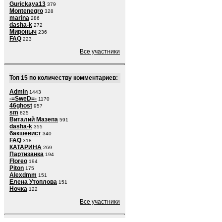
Gurickaya13
379
Montenegro
328
marina
286
dasha-k
272
Мироныч
236
FAQ
223
Все участники
Топ 15 по количеству комментариев:
Admin
1443
-=SweD=-
1170
46ghost
957
sm
825
Виталий Мазепа
591
dasha-k
355
бакшевист
340
FAQ
318
КАТАРИНА
269
Партизанка
194
Floreo
194
Piton
175
Alexdmm
151
Елена Утоплова
151
Ночка
122
Все участники