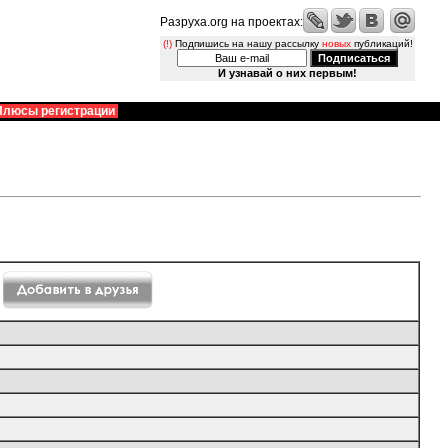
Разруха.org на проектах:
(!)
Подпишись на нашу рассылку
новых
публикаций!
И узнавай о них первым!
Плюсы регистрации