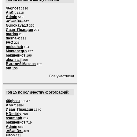
46ghost
6230
AnKit
1415
Admin
519
-=SweD=-
442
Gurickaya13
356
Иван_Правдин
237
marina
235
dasha-k
231
FAQ
223
melocheb
194
Montenegro
177
бакшевист
166
alex_nail
158
Виталий Мазепа
152
sm
150
Все участники
Топ 15 по количеству фотографий:
46ghost
35347
AnKit
1884
Иван_Правдин
1540
HDmitriy
768
asamspb
739
бакшевист
719
Admin
583
-=SweD=-
489
Piton
431