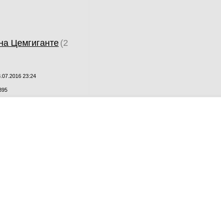
на Цемгиганте
(2
.07.2016 23:24
895