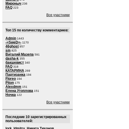
Мироныч
236
FAQ
223
Все участники
Топ 15 по количеству комментариев:
Admin
1443
-=SweD=-
1170
46ghost
957
sm
825
Виталий Мазепа
591
dasha-k
355
бакшевист
340
FAQ
318
КАТАРИНА
269
Партизанка
194
Floreo
194
Piton
175
Alexdmm
151
Елена Утоплова
151
Ночка
122
Все участники
Последние 10 зарегистрированных
пользователей:
lork
,
ldmitry
,
Никита Тихонов
,