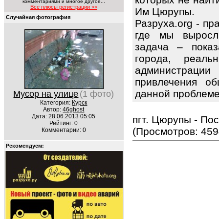
комментариями и многое другое...
Все плюсы регистрации >>
Им Цюрупы.
Случайная фотография
Разруха.org - п
где мы выросл
задача – показ
города, реаль
администрации
привлечения об
данной проблем
Мусор на улице
(1 фото)
Категория:
Курск
Автор:
46ghost
Дата: 28.06.2013 05:05
пгт. Цюрупы - По
Рейтинг: 0
(Просмотров: 459
Комментарии: 0
Рекомендуем: