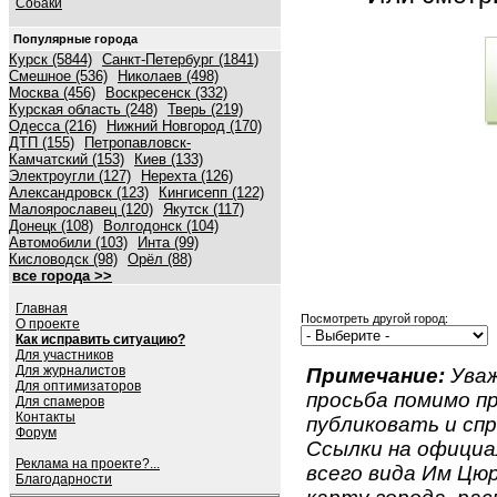
Собаки
Популярные города
Курск (5844)
Санкт-Петербург (1841)
Смешное (536)
Николаев (498)
Москва (456)
Воскресенск (332)
Курская область (248)
Тверь (219)
Одесса (216)
Нижний Новгород (170)
ДТП (155)
Петропавловск-
Камчатский (153)
Киев (133)
Электроугли (127)
Нерехта (126)
Александровск (123)
Кингисепп (122)
Малоярославец (120)
Якутск (117)
Донецк (108)
Волгодонск (104)
Автомобили (103)
Инта (99)
Кисловодск (98)
Орёл (88)
все города >>
Главная
Посмотреть другой город:
О проекте
Как исправить ситуацию?
Для участников
Для журналистов
Примечание:
Уваж
Для оптимизаторов
просьба помимо 
Для спамеров
Контакты
публиковать и спр
Форум
Ссылки на официа
Реклама на проекте?...
всего вида Им Цюр
Благодарности