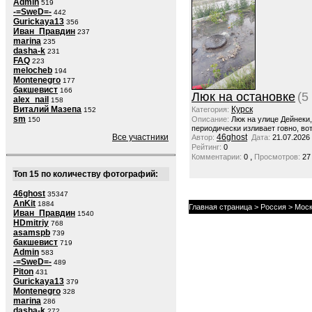
Admin
519
-=SweD=-
442
Gurickaya13
356
Иван_Правдин
237
marina
235
dasha-k
231
FAQ
223
melocheb
194
Montenegro
177
бакшевист
166
Люк на остановке
(5
alex_nail
158
Виталий Мазепа
Курск
Категория:
152
sm
Описание:
Люк на улице Дейнеки
150
периодически изливает говно, вот
Все участники
46ghost
Автор:
Дата:
21.07.2026
Рейтинг:
0
,
Комментарии:
0
Просмотров:
27
Топ 15 по количеству фотографий:
46ghost
35347
AnKit
1884
Главная страница
>
Россия
>
Моск
Иван_Правдин
1540
HDmitriy
768
asamspb
739
бакшевист
719
Admin
583
-=SweD=-
489
Piton
431
Gurickaya13
379
Montenegro
328
marina
286
dasha-k
272