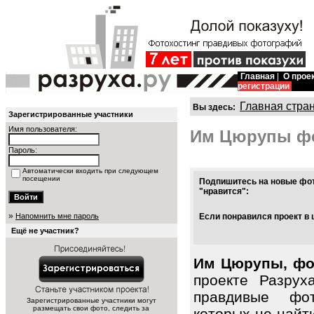
Главная
|
О прое
регистрации
Главная стра
Вы здесь:
Зарегистрированные участники
Имя пользователя:
Им Цюрупы ф
Пароль:
Автоматически входить при следующем
посещении
Подпишитесь на новые фот
"нравится":
»
Напомнить мне пароль
Если понравился проект в 
Ещё не участник?
Им Цюрупы, фот
проекте Разрух
правдивые фо
Зарегистрированные участники могут
размещать свои фото, следить за
которых не найт