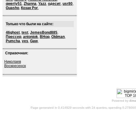
qwerty51
,
Zhanna
,
Yazz
,
одесит
,
usr80
,
Guasho
,
Козак Рог
,
Только что были на сайте:
46ghost
,
test
,
JemesBond885
,
Прессер
,
antoniok
,
BHop
,
Oldman
,
Pumcha
,
ves
,
Gaw
,
Справочная:
Николаев
Воскресенск
Powered by
4im
Page generated in 0.414829 seconds with 24 queries, spending 0.27800