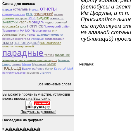
карту города, ра
Слова для поиска:
(автобусы и элект
отчеты
котельные
марши
вода.
Им Цюрупы, и т.п.
справедливости
Ю.В.
ПОМЕЩЕНИЙ
ранее
МВК
Присылайте вышеу
хреново
построек
ВИДНОЕ
эскалатор
Распил
ЗАЧИСТКИ
ОБЩАГА
недостроенный
мы опубликуем эти
НОГИНСК
пресслужба
даст
Приморский район.
Территория МА МО "Черная речка
они
на главной страни
гаражная-комисия
АлександрПлатц
топка
публикаций) проек
реклама Волгоград
убежище
согласования
ТЕМНО
ПЕТРОГРАДСКОЙ
экономическая
монолитно-кирпичный
парадные
толчок
заселение
жильцов в расселенные квартиры
котэ
ботинки
Реклама:
Невку.
церкви
Мария
Мусорный
МИФИ
ПОДЪЕЗД
Вадим
районов
бычки
Красный Май
попустительство
комунхоз
ЛЕНИН
Все ключевые слова
Вы можете проявить участие, установив
кнопку проекта на Ваш сайт:
Получить код кнопки!
Последнее на форуме:
»
����������