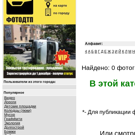
Алфавит:
4
А
Б
В
Г
Д
Е
Ж
З
И
Й
К
Л
М
Н
Найдено: 0 фотог
В этой ка
Пользователи из этого города:
Популярное
Видео
Дороги
Детские площадки
Колодцы (люки)
*- Для публикации
Мусор
Граффити
Экология
Долгострой
Бомжи
Или смот