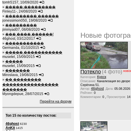
tomh5157, 10/09/2020
»
�����-���������
Finley11-, 24/08/2020
»
��������� ������
jonessimon050, 19/08/2020
»
���������
jimmyad07, 08/08/2020
Новые фотогра
»
��� ���� ������!
46ghost, 03/12/2017
»
�����������
Germanda, 01/10/2015
»
����� �����������
musetel, 15/09/2015
»
�����
musetel, 15/09/2015
»
�������
Потекло
(4 фото)
ново
Miroslava, 19/08/2015
Курск
Категория:
»
�� ��������
Описание:
Канализация во дворе
����������������
Серёгина 51.
46ghost
Автор:
Дата:
05.08.2026
�������
Рейтинг:
0
Myongdepue, 28/07/2015
,
Комментарии:
0
Просмотров:
14
Перейти на форум
Топ 15 по количеству постов:
46ghost
6230
AnKit
1415