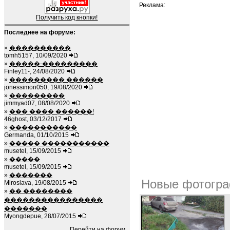
Реклама:
Получить код кнопки!
Последнее на форуме:
»
����������
tomh5157, 10/09/2020
»
�����-���������
Finley11-, 24/08/2020
»
��������� ������
jonessimon050, 19/08/2020
»
���������
jimmyad07, 08/08/2020
»
��� ���� ������!
46ghost, 03/12/2017
»
�����������
Germanda, 01/10/2015
»
����� �����������
musetel, 15/09/2015
»
�����
musetel, 15/09/2015
»
�������
Новые фотогра
Miroslava, 19/08/2015
»
�� ��������
����������������
�������
Myongdepue, 28/07/2015
Перейти на форум