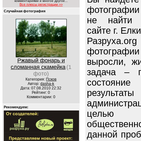
комментариями и многое другое...
Все плюсы регистрации >>
фотографии
Случайная фотография
не найти 
сайте г. Елк
Разруха.o
фотографи
выросли, ж
Ржавый фонарь и
сломанная скамейка
(1
задача – п
фото)
Категория:
Псков
состояние 
Автор:
dasha-k
Дата: 07.08.2010 22:32
резуль
Рейтинг: 0
Комментарии: 0
администр
Рекомендуем:
целью 
обществен
данной про