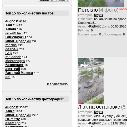
Потекло
(4 фото)
ново
Топ 15 по количеству постов:
Курск
Категория:
Описание:
Канализация во дворе
46ghost
6230
Серёгина 51.
AnKit
1415
46ghost
Автор:
Дата:
05.08.2026
Admin
519
Рейтинг:
0
-=SweD=-
442
,
Комментарии:
0
Просмотров:
8
Gurickaya13
356
Иван_Правдин
237
marina
235
dasha-k
231
FAQ
223
melocheb
194
Montenegro
177
бакшевист
166
alex_nail
158
Виталий Мазепа
152
sm
150
Все участники
Топ 15 по количеству фотографий:
Люк на остановке
(5
46ghost
35347
AnKit
1884
Курск
Категория:
Иван_Правдин
1540
Описание:
Люк на улице Дейнеки
HDmitriy
768
периодически изливает говно, вот
asamspb
46ghost
739
Автор:
Дата:
21.07.2026