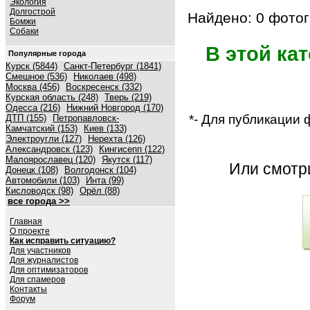
Экология
Долгострой
Найдено: 0 фотог
Бомжи
Собаки
В этой ка
Популярные города
Курск (5844)
Санкт-Петербург (1841)
Смешное (536)
Николаев (498)
Москва (456)
Воскресенск (332)
Курская область (248)
Тверь (219)
Одесса (216)
Нижний Новгород (170)
*- Для публикации
ДТП (155)
Петропавловск-
Камчатский (153)
Киев (133)
Электроугли (127)
Нерехта (126)
Александровск (123)
Кингисепп (122)
Малоярославец (120)
Якутск (117)
Или смот
Донецк (108)
Волгодонск (104)
Автомобили (103)
Инта (99)
Кисловодск (98)
Орёл (88)
все города >>
Главная
О проекте
Как исправить ситуацию?
Для участников
Для журналистов
Для оптимизаторов
Для спамеров
Контакты
Форум