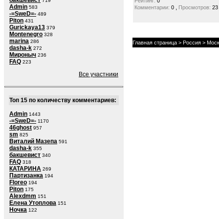
бакшевист
719
Рейтинг:
0
Admin
,
583
Комментарии:
0
Просмотров:
23
-=SweD=-
489
Piton
431
Gurickaya13
379
Montenegro
328
marina
286
Главная страница
>
Россия
>
Моск
dasha-k
272
Мироныч
236
FAQ
223
Все участники
Топ 15 по количеству комментариев:
Admin
1443
-=SweD=-
1170
46ghost
957
sm
825
Виталий Мазепа
591
dasha-k
355
бакшевист
340
FAQ
318
КАТАРИНА
269
Партизанка
194
Floreo
194
Piton
175
Alexdmm
151
Елена Утоплова
151
Ночка
122