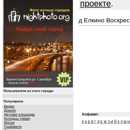
проекте
.
д Елкино Воскрес
Пользователи из этого города:
Популярное
Видео
Дороги
Алфавит:
Детские площадки
Колодцы (люки)
4
А
Б
В
Г
Д
Е
Ж
З
И
Й
К
Л
М
Н
Мусор
Граффити