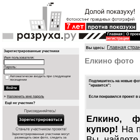
Главная
|
О прое
регистрации
Главная стра
Вы здесь:
Зарегистрированные участники
Имя пользователя:
Елкино фото
Пароль:
Автоматически входить при следующем
посещении
Подпишитесь на новые фот
"нравится":
»
Напомнить мне пароль
Если понравился проект в 
Ещё не участник?
Елкино, ф
купюр!
На п
Зарегистрированные участники могут
Вы найдете
размещать свои фото, следить за