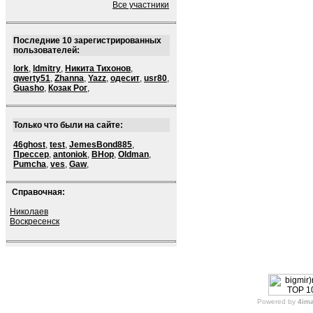
Все участники
Последние 10 зарегистрированных
пользователей:
lork
,
ldmitry
,
Никита Тихонов
,
qwerty51
,
Zhanna
,
Yazz
,
одесит
,
usr80
,
Guasho
,
Козак Рог
,
Только что были на сайте:
46ghost
,
test
,
JemesBond885
,
Прессер
,
antoniok
,
BHop
,
Oldman
,
Pumcha
,
ves
,
Gaw
,
Справочная:
Николаев
Воскресенск
Powered by
4im