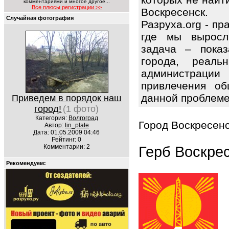
комментариями и многое другое...
Все плюсы регистрации >>
Воскресенск.
Случайная фотография
Разруха.org - п
где мы выросл
задача – показ
города, реаль
администрации 
привлечения об
данной проблем
Приведем в порядок наш
город!
(1 фото)
Категория:
Волгоград
Город Воскресенс
Автор:
tin_plate
Дата: 01.05.2009 04:46
Рейтинг: 0
Комментарии: 2
Герб Воскре
Рекомендуем: