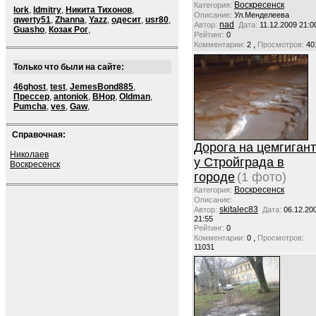
Воскресенск
Категория:
lork
,
ldmitry
,
Никита Тихонов
,
Описание:
Ул.Менделеева
qwerty51
,
Zhanna
,
Yazz
,
одесит
,
usr80
,
nad
Автор:
Дата:
11.12.2009 21:0
Guasho
,
Козак Рог
,
Рейтинг:
0
,
Комментарии:
2
Просмотров:
40
Только что были на сайте:
46ghost
,
test
,
JemesBond885
,
Прессер
,
antoniok
,
BHop
,
Oldman
,
Pumcha
,
ves
,
Gaw
,
Справочная:
Дорога на цемгигант
Николаев
у Стройграда в
Воскресенск
городе
(1 фото)
Воскресенск
Категория:
Описание:
skitalec83
Автор:
Дата:
06.12.20
21:55
Рейтинг:
0
,
Комментарии:
0
Просмотров:
11031