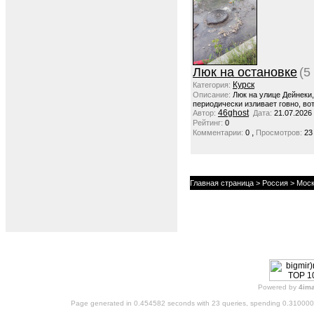
Люк на остановке
(5
Курск
Категория:
Описание:
Люк на улице Дейнеки
периодически изливает говно, вот
46ghost
Автор:
Дата:
21.07.2026
Рейтинг:
0
,
Комментарии:
0
Просмотров:
23
Главная страница
>
Россия
>
Моск
Powered by
4im
Page generated in 0.454582 seconds with 23 queries, spending 0.31000