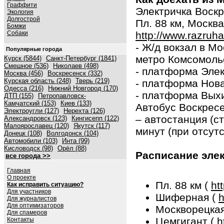
Граффити
Электричка Воскр
Экология
Долгострой
Пл. 88 км, Моск
Бомжи
Собаки
http://www.razruh
- Ж/д вокзал в Мо
Популярные города
метро Комсомольс
Курск (5844)
Санкт-Петербург (1841)
Смешное (536)
Николаев (498)
- платформа Элек
Москва (456)
Воскресенск (332)
Курская область (248)
Тверь (219)
- платформа Нова
Одесса (216)
Нижний Новгород (170)
- платформа Выхи
ДТП (155)
Петропавловск-
Камчатский (153)
Киев (133)
Автобус Воскрес
Электроугли (127)
Нерехта (126)
– автостанция (ст
Александровск (123)
Кингисепп (122)
Малоярославец (120)
Якутск (117)
минут (при отсут
Донецк (108)
Волгодонск (104)
Автомобили (103)
Инта (99)
Кисловодск (98)
Орёл (88)
Расписание элек
все города >>
Главная
О проекте
Пл. 88 км (
ht
Как исправить ситуацию?
Для участников
Шиферная (
h
Для журналистов
Для оптимизаторов
Москворецка
Для спамеров
Цемгигант (
h
Контакты