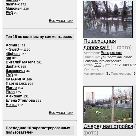
marina
286
dasha-k
272
Мироныч
236
FAQ
223
Все участники
Топ 15 по количеству комментариев:
Пешеходная
Admin
1443
дорожка!!!
(1 фото)
-=SweD=-
1170
Воскресенск
Категория:
46ghost
957
Описание:
ул.Советская, около
sm
825
центрального сбербанка
Виталий Мазепа
591
FAQ
Автор:
Дата:
27.12.2009 18:
dasha-k
355
Рейтинг:
0
бакшевист
340
,
Комментарии:
3
Просмотров:
46
FAQ
318
КАТАРИНА
269
Партизанка
194
Floreo
194
Piton
175
Alexdmm
151
Елена Утоплова
151
Ночка
122
Все участники
Очередная стройка
Последние 10 зарегистрированных
фото)
пользователей: