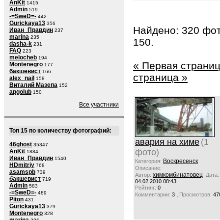
AnKit
1415
Admin
519
-=SweD=-
442
Gurickaya13
356
Найдено: 320 фот
Иван_Правдин
237
marina
235
150.
dasha-k
231
FAQ
223
melocheb
194
« Первая страни
Montenegro
177
бакшевист
166
страница »
alex_nail
158
Виталий Мазепа
152
apgolub
150
Все участники
Топ 15 по количеству фотографий:
авария на химе
(1
46ghost
35347
фото)
AnKit
1884
Иван_Правдин
1540
Воскресенск
Категория:
HDmitriy
768
Описание:
asamspb
739
химкомбинатовец
Автор:
Дата:
бакшевист
719
04.02.2010 08:43
Admin
583
Рейтинг:
0
-=SweD=-
489
,
Комментарии:
3
Просмотров:
47
Piton
431
Gurickaya13
379
Montenegro
328