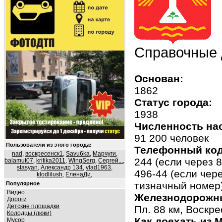
Справочные 
Основан:
1862
Статус города:
1938
Численность на
91 200 человек
Пользователи из этого города:
Телефонный код
nad
,
воскресенск1
,
Savu6ka
,
Марчуги
,
244 (если через 
balamut07
,
kritika2011
,
WingSerg
,
Сергей...
,
stasyan
,
Александр 134
,
vlad1963
,
496-44 (если чер
klodlilush
,
ЕленаДи
,
тизначный номер
Популярное
Видео
Железнодорожны
Дороги
Детские площадки
Пл. 88 км, Воскр
Колодцы (люки)
Как доехать из 
Мусор