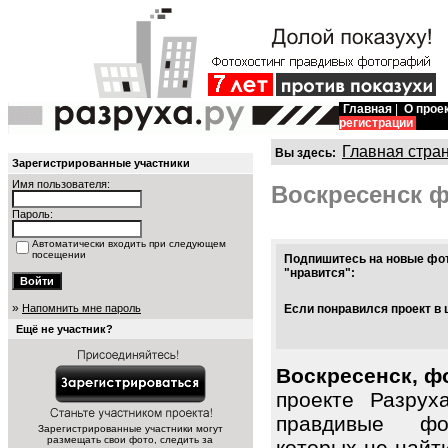
Главная
|
О прое
регистрации
Главная стра
Вы здесь:
Зарегистрированные участники
Имя пользователя:
Воскресенск 
Пароль:
Автоматически входить при следующем
посещении
Подпишитесь на новые фот
"нравится":
»
Напомнить мне пароль
Если понравился проект в 
Ещё не участник?
Воскресенск, ф
проекте Разрух
правдивые фот
Зарегистрированные участники могут
размещать свои фото, следить за
которых не найт