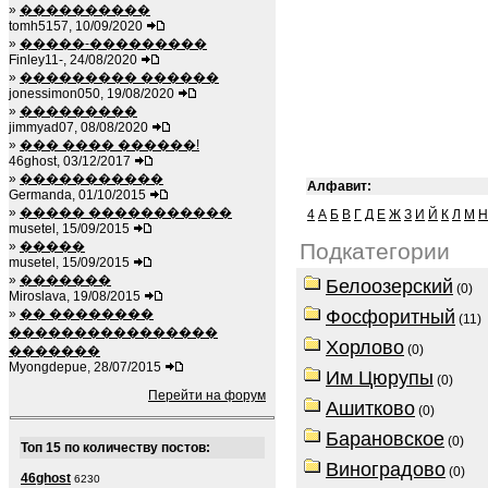
»
����������
tomh5157, 10/09/2020
»
�����-���������
Finley11-, 24/08/2020
»
��������� ������
jonessimon050, 19/08/2020
»
���������
jimmyad07, 08/08/2020
»
��� ���� ������!
46ghost, 03/12/2017
»
�����������
Алфавит:
Germanda, 01/10/2015
»
����� �����������
4
А
Б
В
Г
Д
Е
Ж
З
И
Й
К
Л
М
Н
musetel, 15/09/2015
»
�����
Подкатегории
musetel, 15/09/2015
»
�������
Белоозерский
(0)
Miroslava, 19/08/2015
»
�� ��������
Фосфоритный
(11)
����������������
Хорлово
(0)
�������
Myongdepue, 28/07/2015
Им Цюрупы
(0)
Перейти на форум
Ашитково
(0)
Барановское
(0)
Топ 15 по количеству постов:
Виноградово
(0)
46ghost
6230