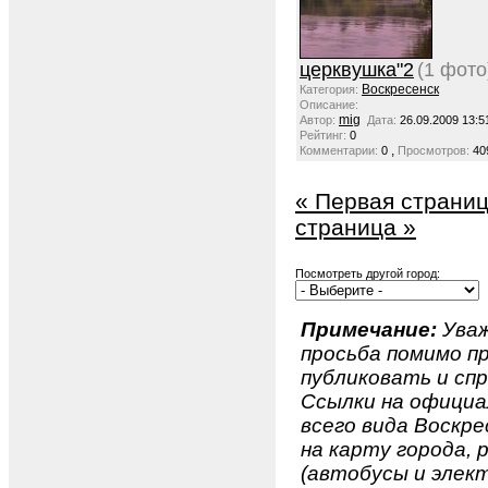
церквушка"2
(1 фото
Воскресенск
Категория:
Описание:
mig
Автор:
Дата:
26.09.2009 13:5
Рейтинг:
0
,
Комментарии:
0
Просмотров:
40
« Первая страни
страница »
Посмотреть другой город:
Примечание:
Уваж
просьба помимо 
публиковать и спр
Ссылки на официа
всего вида Воскрес
на карту города,
(автобусы и элект