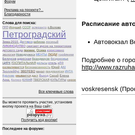
Форум
Реклама на проекте?...
Благодарности
Расписание авт
Слова для поиска:
ГРП
ИгрушкА
СССР
эсперанто
п.Волово
Петроградский
Автовокзал В
Зима-2010.
Дегтярск
кабинка
лосиный
ЛИКИНОДУЛВО
сжигают мусор на территории
детского сада
премии.
Осима
изрисовано
экология
Новодружеск
МЕНТЫ
ЛЮДИ
торфяники
Подробнее о горо
Белоусов
адресная
брандмауэр
бездорожье
ЦИРК
ГОСПИТАЛЬНАЯ
рельсы
отель
al59
http://www.razruh
разваливается
Безнаказанность
Юрий
ДАІ
Троллейбус
ЗВЕРЕВО
канал
предприятия
ИНТА
Курлово
умывается
даст
Выход
Сарай
Елена
Арка.
Колхоз
КУХНЯ
ТВЕРСКАЯ
КУЛЬТУРЫ
серое
voskresensk (Про
Все ключевые слова
Вы можете проявить участие, установив
кнопку проекта на Ваш сайт:
Получить код кнопки!
Последнее на форуме: