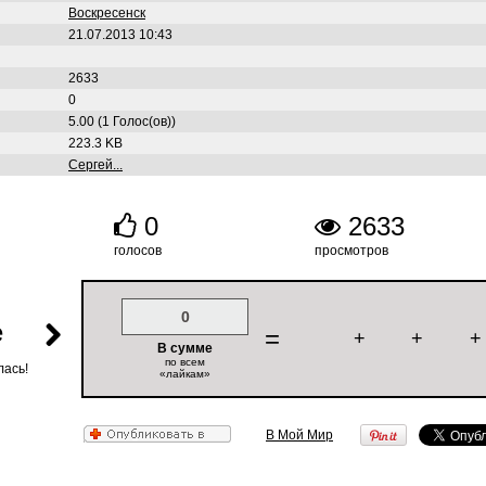
Воскресенск
21.07.2013 10:43
2633
0
5.00 (1 Голос(ов))
223.3 KB
Сергей...
0
2633
голосов
просмотров
0
е
=
+
+
+
В сумме
по всем
лась!
«лайкам»
В Мой Мир