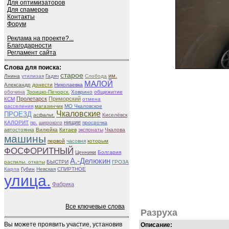
Для оптимизаторов
Для спамеров
Контакты
Форум
Реклама на проекте?...
Благодарности
Регламент сайта
Слова для поиска:
старое
им.
Лнина
утилизая
Гадяч
Слобода
МАЛОЙ
Александр
донести
Николаевка
обочина
Троицко-Печорск.
Ховрино
общежитие
Пролетарск
Приморский
КСМ
отмена
расселения
магазинчик
МО Чкаловское
Чкаловские
ПРОЕЗД
асфальт.
Киселёвск
нищие
КАЛОРИТ
пр.
широкого
просрочка
автостоянка
Вилюйка
Китаев
экспонаты
Чкалова
машины
первой
часовня
которым
ФОСФОРИТНЫЙ
Ценники
Болгария
А.-Делюкин
распилы. откаты
БЫСТРИ
ГРОЗА
Карла
Губин
Невская
СПИРТНОЕ
улица.
Фабрика
Все ключевые слова
Разруха
Вы можете проявить участие, установив
Описание: