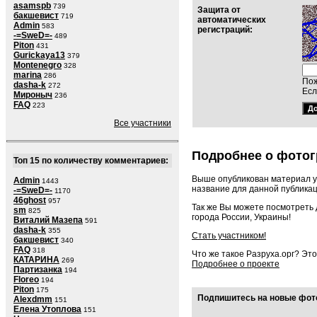
asamspb
739
Защита от
бакшевист
719
автоматических
Admin
583
регистраций:
-=SweD=-
489
Piton
431
Gurickaya13
379
Montenegro
328
marina
286
Пож
dasha-k
272
Есл
Мироныч
236
FAQ
223
Все участники
Подробнее о фотог
Топ 15 по количеству комментариев:
Выше опубликован материал у
Admin
1443
название для данной публикац
-=SweD=-
1170
46ghost
957
Так же Вы можете посмотреть
sm
825
города России, Украины!
Виталий Мазепа
591
dasha-k
355
Стать участником!
бакшевист
340
FAQ
318
Что же такое Разруха.орг? Эт
КАТАРИНА
269
Подробнее о проекте
Партизанка
194
Floreo
194
Piton
175
Подпишитесь на новые фото
Alexdmm
151
Елена Утоплова
151