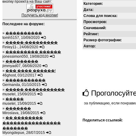
кнопку проекта на Ваш сайт:
Категория:
Дата:
Получить код кнопки!
Слова для поиска:
Просмотров:
Последнее на форуме:
Скачиваний:
»
����������
Рейтинг:
tomh5157, 10/09/2020
Размер фотографии:
»
�����-���������
Автор:
Finley11-, 24/08/2020
»
��������� ������
jonessimon050, 19/08/2020
»
���������
jimmyad07, 08/08/2020
»
��� ���� ������!
46ghost, 03/12/2017
»
�����������
Germanda, 01/10/2015
»
����� �����������
Проголосуйт
musetel, 15/09/2015
»
�����
за публикацию, если понрави
musetel, 15/09/2015
»
�������
Miroslava, 19/08/2015
»
�� ��������
Поделиться ссылкой:
����������������
�������
Myongdepue, 28/07/2015