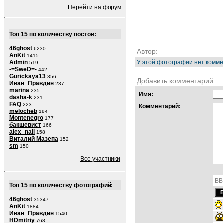
Перейти на форум
Топ 15 по количеству постов:
46ghost
6230
Автор:
AnKit
1415
Admin
У этой фотографии нет комме
519
-=SweD=-
442
Gurickaya13
356
Добавить комментарий
Иван_Правдин
237
marina
235
Имя:
dasha-k
231
FAQ
223
Комментарий:
melocheb
194
Montenegro
177
бакшевист
166
alex_nail
158
Виталий Мазепа
152
sm
150
Все участники
BB
Топ 15 по количеству фотографий:
46ghost
35347
AnKit
1884
Иван_Правдин
1540
HDmitriy
768