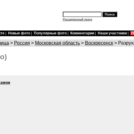
Расширенный поиск
кте
|
Новые фото
|
Популярные фото
|
Комментарии
|
Наши участники
|
П
ница
>
Россия
>
Московская область
>
Воскресенск
> Разрух
о)
 самом