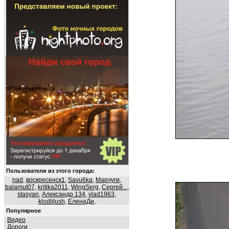
Пользователи из этого города:
nad
,
воскресенск1
,
Savu6ka
,
Марчуги
,
balamut07
,
kritika2011
,
WingSerg
,
Сергей...
,
stasyan
,
Александр 134
,
vlad1963
,
klodlilush
,
ЕленаДи
,
Популярное
Видео
Дороги