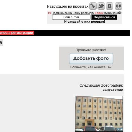
Разруха.org на проектах:
(!)
Подпишись на нашу рассылку
новых
публикаций!
И узнавай о них первым!
люсы регистрации
а
Следующая фотография:
запустение