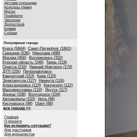
Детские площадки
Колодцы (люки)
Мусор
Граффити
Экология
Долгострой
Бомжи
Собаки
Популярные города
Курск (5844)
Санкт-Петербург (1841)
Смешное (536)
Николаев (498)
Москва (456)
Воскресенск (332)
Курская область (248)
Тверь (219)
Одесса (216)
Нижний Новгород (170)
ДТП (155)
Петропавловск-
Камчатский (153)
Киев (133)
Электроугли (127)
Нерехта (126)
Александровск (123)
Кингисепп (122)
Малоярославец (120)
Якутск (117)
Донецк (108)
Волгодонск (104)
Автомобили (103)
Инта (99)
Кисловодск (98)
Орёл (88)
все города >>
Главная
О проекте
Как исправить ситуацию?
Для участников
Для журналистов