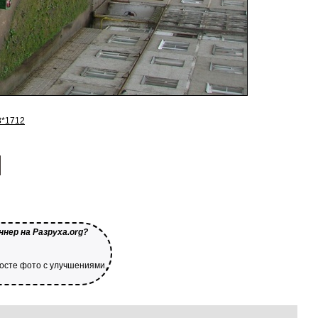
8*1712
нер на Разруха.org?
посте фото с улучшениями,