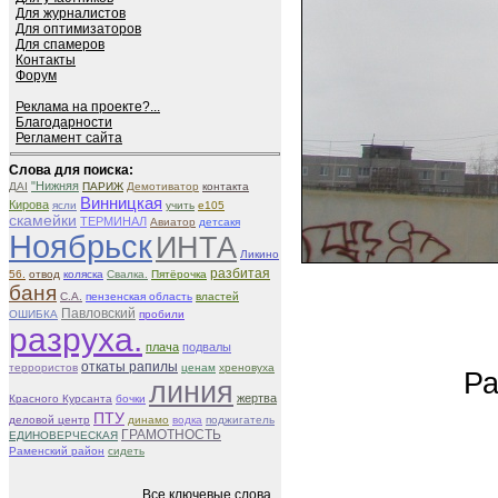
Для журналистов
Для оптимизаторов
Для спамеров
Контакты
Форум
Реклама на проекте?...
Благодарности
Регламент сайта
Слова для поиска:
"Нижняя
ДАІ
ПАРИЖ
Демотиватор
контакта
Винницкая
Кирова
ясли
учить
е105
скамейки
ТЕРМИНАЛ
Авиатор
детсакя
Ноябрьск
ИНТА
Ликино
разбитая
56.
отвод
коляска
Свалка.
Пятёрочка
баня
С.А.
пензенская область
властей
Павловский
ОШИБКА
пробили
разруха.
плача
подвалы
откаты рапилы
террористов
ценам
хреновуха
Ра
линия
жертва
Красного Курсанта
бочки
ПТУ
деловой центр
динамо
водка
поджигатель
ГРАМОТНОСТЬ
ЕДИНОВЕРЧЕСКАЯ
Раменский район
сидеть
Все ключевые слова