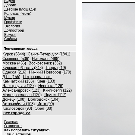
Видео
Дороги
Детские площадки
Колодцы (люки)
Мусор
Граффити
Экология
Долгострой
Бомжи
Собаки
Популярные города
Курск (5844)
Санкт-Петербург (1841)
Смешное (536)
Николаев (498)
Москва (456)
Воскресенск (332)
Курская область (248)
Тверь (219)
Одесса (216)
Нижний Новгород (170)
ДТП (155)
Петропавловск-
Камчатский (153)
Киев (133)
Электроугли (127)
Нерехта (126)
Александровск (123)
Кингисепп (122)
Малоярославец (120)
Якутск (117)
Донецк (108)
Волгодонск (104)
Автомобили (103)
Инта (99)
Кисловодск (98)
Орёл (88)
все города >>
Главная
О проекте
Как исправить ситуацию?
Для участников