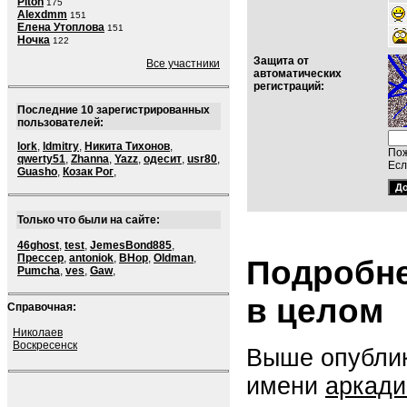
Piton
175
Alexdmm
151
Елена Утоплова
151
Ночка
122
Защита от
Все участники
автоматических
регистраций:
Последние 10 зарегистрированных
пользователей:
lork
,
ldmitry
,
Никита Тихонов
,
Пож
qwerty51
,
Zhanna
,
Yazz
,
одесит
,
usr80
,
Есл
Guasho
,
Козак Рог
,
Только что были на сайте:
46ghost
,
test
,
JemesBond885
,
Прессер
,
antoniok
,
BHop
,
Oldman
,
Подробне
Pumcha
,
ves
,
Gaw
,
в целом
Справочная:
Николаев
Воскресенск
Выше опублик
имени
аркади