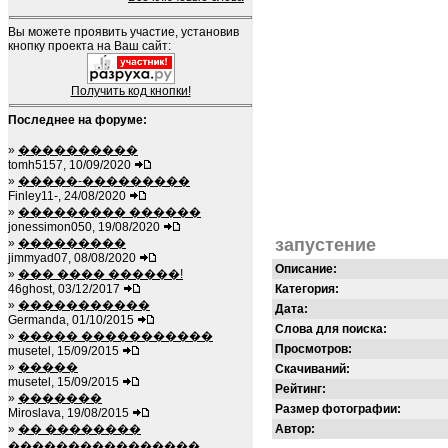
Вы можете проявить участие, установив
кнопку проекта на Ваш сайт:
Получить код кнопки!
Последнее на форуме:
»
����������
tomh5157, 10/09/2020
»
�����-���������
Finley11-, 24/08/2020
»
��������� ������
jonessimon050, 19/08/2020
запустение
»
���������
jimmyad07, 08/08/2020
Описание:
»
��� ���� ������!
46ghost, 03/12/2017
Категория:
»
�����������
Дата:
Germanda, 01/10/2015
Слова для поиска:
»
����� �����������
Просмотров:
musetel, 15/09/2015
»
�����
Скачиваний:
musetel, 15/09/2015
Рейтинг:
»
�������
Размер фотографии:
Miroslava, 19/08/2015
»
�� ��������
Автор:
����������������