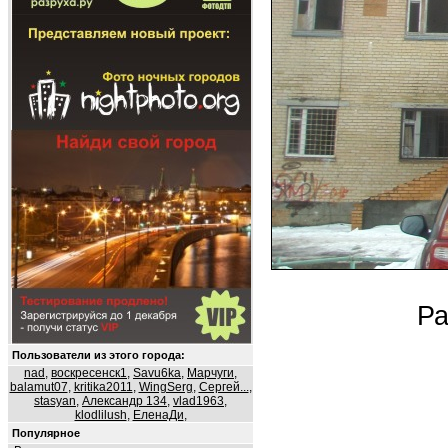
Ра
Пользователи из этого города:
nad
,
воскресенск1
,
Savu6ka
,
Марчуги
,
balamut07
,
kritika2011
,
WingSerg
,
Сергей...
,
stasyan
,
Александр 134
,
vlad1963
,
klodlilush
,
ЕленаДи
,
Популярное