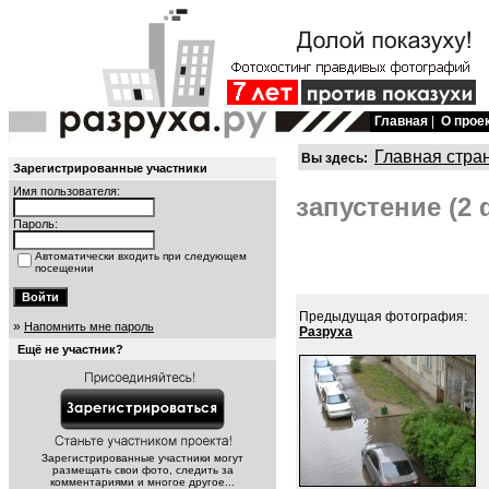
Главная
|
О прое
Главная стра
Вы здесь:
Зарегистрированные участники
Имя пользователя:
запустение (2 
Пароль:
Автоматически входить при следующем
посещении
Предыдущая фотография:
»
Напомнить мне пароль
Разруха
Ещё не участник?
Зарегистрированные участники могут
размещать свои фото, следить за
комментариями и многое другое...