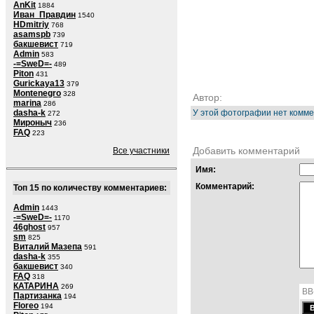
AnKit
1884
Иван_Правдин
1540
HDmitriy
768
asamspb
739
бакшевист
719
Admin
583
-=SweD=-
489
Piton
431
Gurickaya13
379
Montenegro
328
Автор:
marina
286
dasha-k
У этой фотографии нет комме
272
Мироныч
236
FAQ
223
Добавить комментарий
Все участники
Имя:
Комментарий:
Топ 15 по количеству комментариев:
Admin
1443
-=SweD=-
1170
46ghost
957
sm
825
Виталий Мазепа
591
dasha-k
355
бакшевист
340
FAQ
318
КАТАРИНА
269
BB
Партизанка
194
Floreo
194