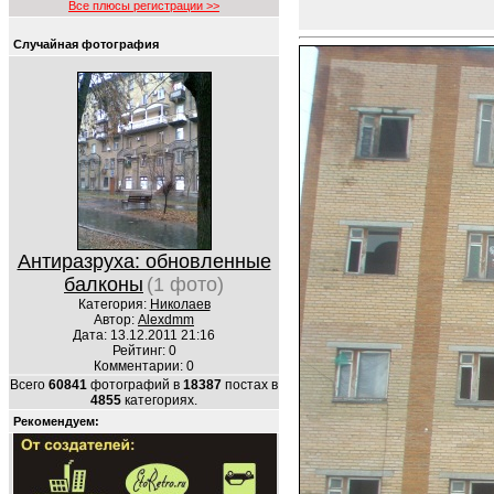
Все плюсы регистрации >>
Случайная фотография
Антиразруха: обновленные
балконы
(1 фото)
Категория:
Николаев
Автор:
Alexdmm
Дата: 13.12.2011 21:16
Рейтинг: 0
Комментарии: 0
Всего
60841
фотографий в
18387
постах в
4855
категориях.
Рекомендуем: