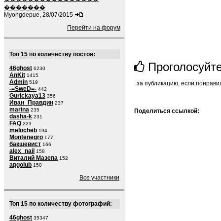
�������
Myongdepue, 28/07/2015
Перейти на форум
Топ 15 по количеству постов:
Проголосуйт
46ghost
6230
AnKit
1415
Admin
519
за публикацию, если понрави
-=SweD=-
442
Gurickaya13
356
Иван_Правдин
237
marina
235
Поделиться ссылкой:
dasha-k
231
FAQ
223
melocheb
194
Montenegro
177
бакшевист
166
alex_nail
158
Виталий Мазепа
152
apgolub
150
Все участники
Топ 15 по количеству фотографий:
46ghost
35347