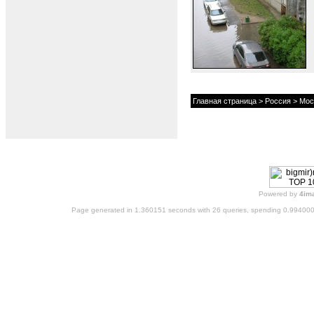
Главная страница
>
Россия
>
Мос
Powered by
4im
Page generated in 1.360151 seconds with 26 queries, spending 0.99400