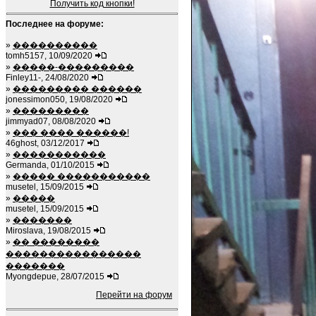
Получить код кнопки!
Последнее на форуме:
»
����������
tomh5157, 10/09/2020
»
�����-���������
Finley11-, 24/08/2020
»
��������� ������
jonessimon050, 19/08/2020
»
���������
jimmyad07, 08/08/2020
»
��� ���� ������!
46ghost, 03/12/2017
»
�����������
Germanda, 01/10/2015
»
����� �����������
musetel, 15/09/2015
»
�����
musetel, 15/09/2015
»
�������
Miroslava, 19/08/2015
»
�� ��������
����������������
�������
Myongdepue, 28/07/2015
Перейти на форум