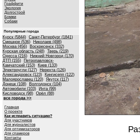
Граффити
Экология
Долгострой
Бомжи
Собаки
Популярные города
Курск (5844)
Санкт-Петербург (1841)
Смешное (536)
Николаев (498)
Москва (456)
Воскресенск (332)
Курская область (248)
Тверь (219)
Одесса (216)
Нижний Новгород (170)
ДТП (155)
Петропавловск-
Камчатский (153)
Киев (133)
Электроугли (127)
Нерехта (126)
Александровск (123)
Кингисепп (122)
Малоярославец (120)
Якутск (117)
Донецк (108)
Волгодонск (104)
Автомобили (103)
Инта (99)
Кисловодск (98)
Орёл (88)
все города >>
Главная
О проекте
Как исправить ситуацию?
Для участников
Для журналистов
Ра
Для оптимизаторов
Для спамеров
Контакты