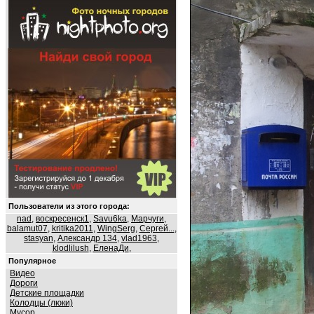
Пользователи из этого города:
nad
,
воскресенск1
,
Savu6ka
,
Марчуги
,
balamut07
,
kritika2011
,
WingSerg
,
Сергей...
,
stasyan
,
Александр 134
,
vlad1963
,
klodlilush
,
ЕленаДи
,
Популярное
Видео
Дороги
Детские площадки
Колодцы (люки)
Мусор