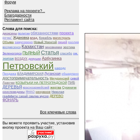
Форум
Реклама на проекте?...
Благодарности
Регламент сайта
Слова для поиска:
обязанностями
проекта
диоксины
политик
Ждановка
речка"
влад.
Корабль
магистраль
Объява
замусорено
Новый Уренгой
лицей
разлив
Казахстан
восркесенск
чиновникии
эротика
Статья
ПЬЯНЫЙ
Зеленогорск
спасибо
ом.
Арбузинка
экипаж
ВОЗДУХ
девушки
Петровский
народу
Луганская
Продажа
ВЛАДИМИРСКАЯ
обшарпано
достопримечательность
Мичуринский
сивой
ПИБ
Лавочки
КОЗЫРЬКИ НА ПЕТРОГРАДСКОЙ
ДЕРЕВЬЯ
красноармейский
жертва
Сухиничи
неисповедимы
ЯНАО
ненужное
Николая
ДЕРЕВО
граффити сарай свалка мусор
ФОНАРЬ
Все ключевые слова
Вы можете проявить участие, установив
кнопку проекта на Ваш сайт: