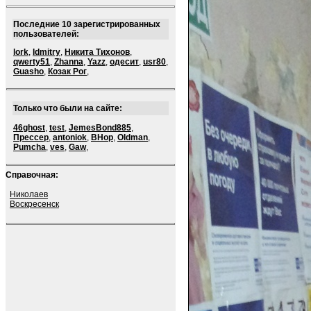
Последние 10 зарегистрированных
пользователей:
lork
,
ldmitry
,
Никита Тихонов
,
qwerty51
,
Zhanna
,
Yazz
,
одесит
,
usr80
,
Guasho
,
Козак Рог
,
Только что были на сайте:
46ghost
,
test
,
JemesBond885
,
Прессер
,
antoniok
,
BHop
,
Oldman
,
Pumcha
,
ves
,
Gaw
,
Справочная:
Николаев
Воскресенск