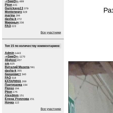
-=SweD=-
489
Piton
431
Gurickaya13
Ра
379
Montenegro
328
marina
286
dasha-k
272
Мироныч
236
FAQ
223
Все участники
Топ 15 по количеству комментариев:
Admin
1443
-=SweD=-
1170
46ghost
957
sm
825
Виталий Мазепа
591
dasha-k
355
бакшевист
340
FAQ
318
КАТАРИНА
269
Партизанка
194
Floreo
194
Piton
175
Alexdmm
151
Елена Утоплова
151
Ночка
122
Все участники