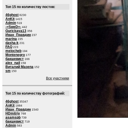
Топ 15 по количеству постов:
46ghost
6230
AnKit
1415
Admin
519
-=SweD=-
442
Gurickaya13
356
Иван_Правдин
237
marina
235
dasha-k
231
FAQ
223
melocheb
194
Montenegro
177
бакшевист
166
alex_nail
158
Виталий Мазепа
152
sm
150
Все участники
Топ 15 по количеству фотографий:
46ghost
35347
AnKit
1884
Иван_Правдин
1540
HDmitriy
768
asamspb
739
бакшевист
719
Admin
583