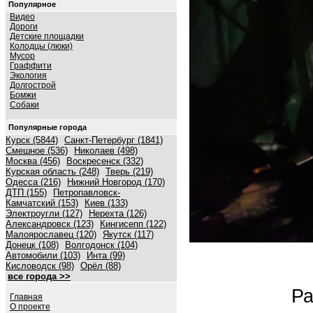
Популярное
Видео
Дороги
Детские площадки
Колодцы (люки)
Мусор
Граффити
Экология
Долгострой
Бомжи
Собаки
Популярные города
Курск (5844)
Санкт-Петербург (1841)
Смешное (536)
Николаев (498)
Москва (456)
Воскресенск (332)
Курская область (248)
Тверь (219)
Одесса (216)
Нижний Новгород (170)
ДТП (155)
Петропавловск-
Камчатский (153)
Киев (133)
Электроугли (127)
Нерехта (126)
Александровск (123)
Кингисепп (122)
Малоярославец (120)
Якутск (117)
Донецк (108)
Волгодонск (104)
Автомобили (103)
Инта (99)
Кисловодск (98)
Орёл (88)
все города >>
Ра
Главная
О проекте