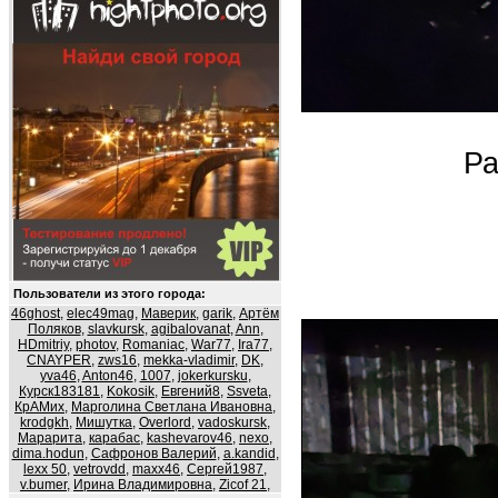
Ра
Пользователи из этого города:
46ghost
,
elec49mag
,
Маверик
,
garik
,
Артём
Поляков
,
slavkursk
,
agibalovanat
,
Ann
,
HDmitriy
,
photov
,
Romaniac
,
War77
,
Ira77
,
CNAYPER
,
zws16
,
mekka-vladimir
,
DK
,
yva46
,
Anton46
,
1007
,
jokerkursku
,
Курск183181
,
Kokosik
,
Евгений8
,
Ssveta
,
КрАМих
,
Марголина Светлана Ивановна
,
krodgkh
,
Мишутка
,
Overlord
,
vadoskursk
,
Марарита
,
карабас
,
kashevarov46
,
nexo
,
dima.hodun
,
Сафронов Валерий
,
a.kandid
,
lexx 50
,
vetrovdd
,
maxx46
,
Сергей1987
,
v.bumer
,
Ирина Владимировна
,
Zicof 21
,