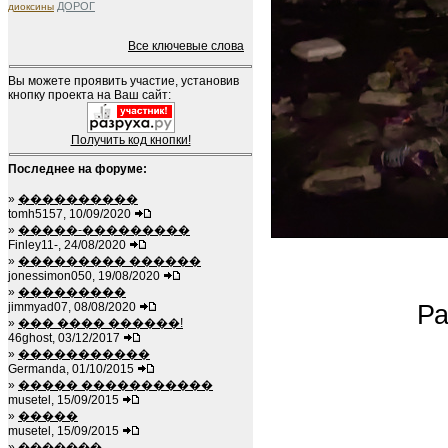
ДОРОГ
диоксины
Все ключевые слова
Вы можете проявить участие, установив
кнопку проекта на Ваш сайт:
Получить код кнопки!
Последнее на форуме:
»
����������
tomh5157, 10/09/2020
»
�����-���������
Finley11-, 24/08/2020
»
��������� ������
jonessimon050, 19/08/2020
»
���������
jimmyad07, 08/08/2020
Ра
»
��� ���� ������!
46ghost, 03/12/2017
»
�����������
Germanda, 01/10/2015
»
����� �����������
musetel, 15/09/2015
»
�����
musetel, 15/09/2015
»
�������