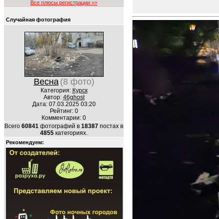
Все плюсы регистрации >>
Случайная фотография
Весна
(8 фото)
Категория:
Курск
Автор:
46ghost
Дата: 07.03.2025 03:20
Рейтинг: 0
Комментарии: 0
Всего
60841
фотографий в
18387
постах в
4855
категориях.
Рекомендуем: