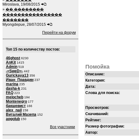
Miroslava, 19/08/2015
»
�� ��������
����������������
�������
Myongdepue, 28/07/2015
Перейти на форум
Топ 15 по количеству постов:
46ghost
6230
AnKit
1415
Помойка
Admin
519
-=SweD=-
442
Описание:
Gurickaya13
356
Иван_Правдин
237
Категория:
marina
235
Дата:
dasha-k
231
FAQ
Слова для поиска:
223
melocheb
194
Montenegro
177
бакшевист
166
Просмотров:
alex_nail
158
Скачиваний:
Виталий Мазепа
152
apgolub
150
Рейтинг:
Размер фотографии:
Все участники
Автор: