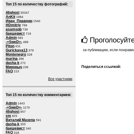
Топ 15 по количеству фотографий:
46ghost
35347
AnKit
1884
Иван_Правдин
1540
HDmitriy
768
asamspb
739
бакшевист
719
Admin
Проголосуйт
583
-=SweD=-
489
Piton
431
за публикацию, если понрави
Gurickaya13
379
Montenegro
328
marina
286
dasha-k
272
Поделиться ссылкой:
Мироныч
236
FAQ
223
Все участники
Топ 15 по количеству комментариев:
Admin
1443
-=SweD=-
1170
46ghost
957
sm
825
Виталий Мазепа
591
dasha-k
355
бакшевист
340
FAQ
318