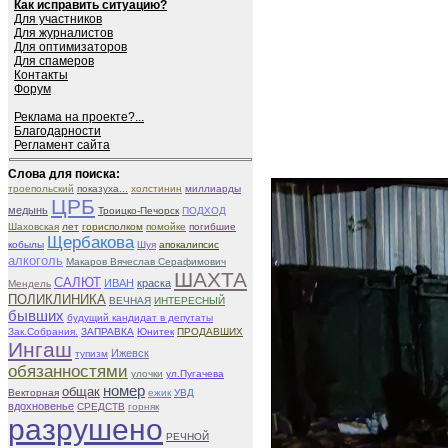
Как исправить ситуацию?
Для участников
Для журналистов
Для оптимизаторов
Для спамеров
Контакты
Форум
Реклама на проекте?...
Благодарности
Регламент сайта
Слова для поиска:
троепольский
показуха...
холстинин
миллиарды
ЦРБ
медынь
Троицко-Печорск
ПОДХОД
Шаховская
лет
горисполком
помойке
погибшие
Щербакова
кобылы
Шуя
апокалипсис
алкоголь
Макаров Вячеслав Серафимович
ШАХТА
САЛЮТ
ИВАН
краска
Мендель
ПОЛИКЛИНИКА
ВЕЧНАЯ
ИНТЕРЕСНЫЙ
бывших
будущий кандидат в депутаты
Зак.Собрания.
ЗАПРАВКА
Юнитек
ПРОДАВШИХ
Ингаш
Ижевск
тупизм
обязанностями
улочки
ул.Пугачева
номер
общак
Векторная
ежик
УВД
вдохновенье
СРЕДСТВ
горняк
разрушено
РЕЧНОЙ