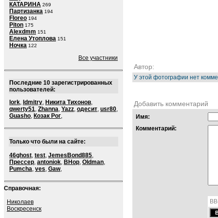
КАТАРИНА
269
Партизанка
194
Floreo
194
Piton
175
Alexdmm
151
Елена Утоплова
151
Ночка
122
Все участники
Автор:
У этой фотографии нет комме
Последние 10 зарегистрированных
пользователей:
lork
,
ldmitry
,
Никита Тихонов
,
Добавить комментарий
qwerty51
,
Zhanna
,
Yazz
,
одесит
,
usr80
,
Guasho
,
Козак Рог
,
Имя:
Комментарий:
Только что были на сайте:
46ghost
,
test
,
JemesBond885
,
Прессер
,
antoniok
,
BHop
,
Oldman
,
Pumcha
,
ves
,
Gaw
,
Справочная:
BB
Николаев
Воскресенск