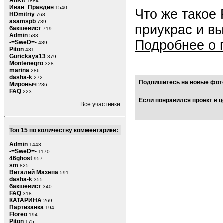
AnKit
1884
Иван_Правдин
1540
Что же такое
HDmitriy
768
asamspb
739
приукрас и в
бакшевист
719
Admin
583
Подробнее о 
-=SweD=-
489
Piton
431
Gurickaya13
379
Montenegro
328
marina
286
dasha-k
272
Подпишитесь на новые фото
Мироныч
236
FAQ
223
Если понравился проект в ц
Все участники
Топ 15 по количеству комментариев:
Admin
1443
-=SweD=-
1170
46ghost
957
sm
825
Виталий Мазепа
591
dasha-k
355
бакшевист
340
FAQ
318
КАТАРИНА
269
Партизанка
194
Floreo
194
Piton
175