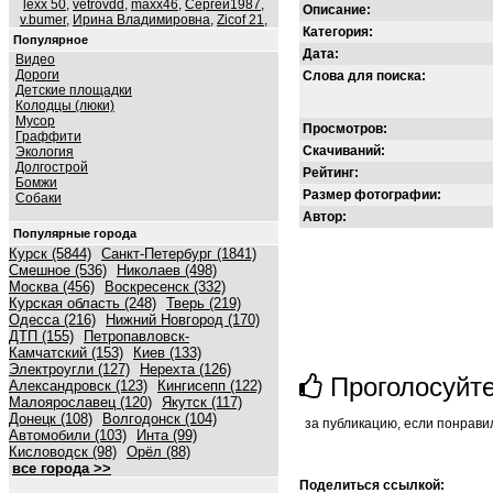
lexx 50
,
vetrovdd
,
maxx46
,
Сергей1987
,
Описание:
v.bumer
,
Ирина Владимировна
,
Zicof 21
,
Категория:
Популярное
Дата:
Видео
Дороги
Слова для поиска:
Детские площадки
Колодцы (люки)
Мусор
Просмотров:
Граффити
Скачиваний:
Экология
Долгострой
Рейтинг:
Бомжи
Размер фотографии:
Собаки
Автор:
Популярные города
Курск (5844)
Санкт-Петербург (1841)
Смешное (536)
Николаев (498)
Москва (456)
Воскресенск (332)
Курская область (248)
Тверь (219)
Одесса (216)
Нижний Новгород (170)
ДТП (155)
Петропавловск-
Камчатский (153)
Киев (133)
Электроугли (127)
Нерехта (126)
Проголосуйт
Александровск (123)
Кингисепп (122)
Малоярославец (120)
Якутск (117)
Донецк (108)
Волгодонск (104)
за публикацию, если понрави
Автомобили (103)
Инта (99)
Кисловодск (98)
Орёл (88)
все города >>
Поделиться ссылкой: