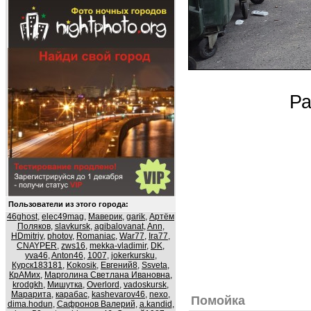
Ра
Пользователи из этого города:
46ghost
,
elec49mag
,
Маверик
,
garik
,
Артём
Поляков
,
slavkursk
,
agibalovanat
,
Ann
,
HDmitriy
,
photov
,
Romaniac
,
War77
,
Ira77
,
CNAYPER
,
zws16
,
mekka-vladimir
,
DK
,
yva46
,
Anton46
,
1007
,
jokerkursku
,
Курск183181
,
Kokosik
,
Евгений8
,
Ssveta
,
КрАМих
,
Марголина Светлана Ивановна
,
krodgkh
,
Мишутка
,
Overlord
,
vadoskursk
,
Марарита
,
карабас
,
kashevarov46
,
nexo
,
Помойка
dima.hodun
,
Сафронов Валерий
,
a.kandid
,