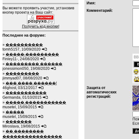
Имя:
Вы можете проявить участие, установив
Комментарий:
кнопку проекта на Ваш сайт:
Получить код кнопки!
Последнее на форуме:
»
����������
tomh5157, 10/09/2020
»
�����-���������
BB
Finley11-, 24/08/2020
»
��������� ������
jonessimon050, 19/08/2020
»
���������
jimmyad07, 08/08/2020
»
��� ���� ������!
46ghost, 03/12/2017
Защита от
автоматических
»
�����������
регистраций:
Germanda, 01/10/2015
»
����� �����������
musetel, 15/09/2015
»
�����
musetel, 15/09/2015
Пож
»
�������
Есл
Miroslava, 19/08/2015
»
�� ��������
����������������