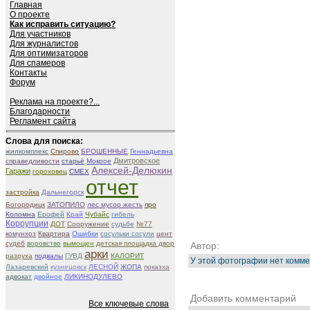
Главная
О проекте
Как исправить ситуацию?
Для участников
Для журналистов
Для оптимизаторов
Для спамеров
Контакты
Форум
Реклама на проекте?...
Благодарности
Регламент сайта
Слова для поиска:
жилкомплекс
Спирово
БРОШЕННЫЕ
Геннадьевна
Дмитровское
справедливости
старьё
Мокрое
Алексей-Делюкин
Гаражи
гороховец
СМЕХ
отчет
застройка
Дальнегорск
Богородицк
ЗАТОПИЛО
лес мусор жесть
про
Коломна
Ерофей
Край
Чубайс
гибель
Коррупции
ДОТ
Сооружение
судьбе
№77
комунхоз
Квартира
Ошибки
сосульки сосули
цент
судеб
воровство
вымощен
детская площадка двор
Автор:
арки
разруха
подвалы
ГУВД
КАЛОРИТ
У этой фотографии нет комме
Лазаревский
кузнецовск
ЛЕСНОЙ
ЖОПА
показха
адвокат
двойное
ЛИКИНОДУЛЕВО
Добавить комментарий
Все ключевые слова