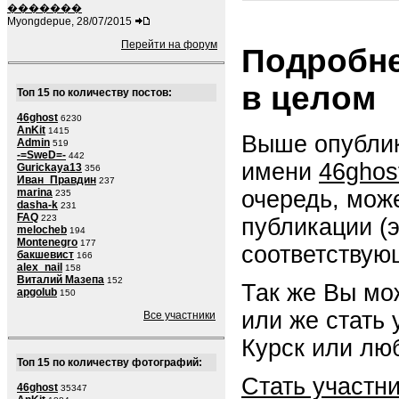
�������
Myongdepue, 28/07/2015
Перейти на форум
Подробне
в целом
Топ 15 по количеству постов:
46ghost
6230
AnKit
1415
Выше опублик
Admin
519
-=SweD=-
442
имени
46ghos
Gurickaya13
356
Иван_Правдин
237
очередь, мож
marina
235
dasha-k
231
FAQ
223
публикации (
melocheb
194
Montenegro
177
соответствую
бакшевист
166
alex_nail
158
Виталий Мазепа
152
Так же Вы мо
apgolub
150
или же стать
Все участники
Курск или люб
Топ 15 по количеству фотографий:
Стать участн
46ghost
35347