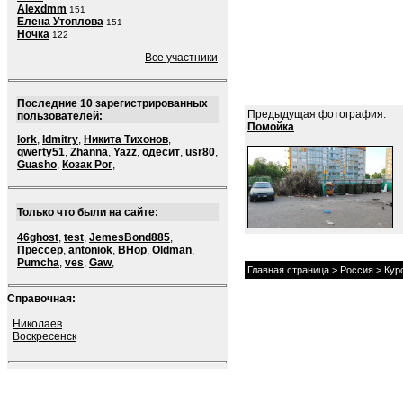
Alexdmm
151
Елена Утоплова
151
Ночка
122
Все участники
Последние 10 зарегистрированных
Предыдущая фотография:
пользователей:
Помойка
lork
,
ldmitry
,
Никита Тихонов
,
qwerty51
,
Zhanna
,
Yazz
,
одесит
,
usr80
,
Guasho
,
Козак Рог
,
Только что были на сайте:
46ghost
,
test
,
JemesBond885
,
Прессер
,
antoniok
,
BHop
,
Oldman
,
Pumcha
,
ves
,
Gaw
,
Главная страница
>
Россия
>
Кур
Справочная:
Николаев
Воскресенск