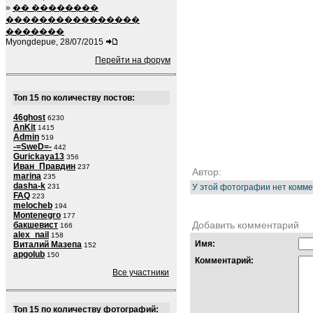
»
�� ��������
����������������
�������
Myongdepue, 28/07/2015
Перейти на форум
Топ 15 по количеству постов:
46ghost
6230
AnKit
1415
Admin
519
-=SweD=-
442
Gurickaya13
356
Иван_Правдин
237
Автор:
marina
235
dasha-k
231
У этой фотографии нет комме
FAQ
223
melocheb
194
Montenegro
177
Добавить комментарий
бакшевист
166
alex_nail
158
Имя:
Виталий Мазепа
152
apgolub
150
Комментарий:
Все участники
Топ 15 по количеству фотографий: