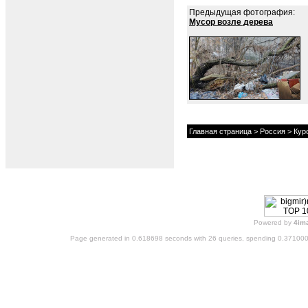
Предыдущая фотография:
Мусор возле дерева
Главная страница
>
Россия
>
Кур
Powered by
4im
Page generated in 0.618698 seconds with 26 queries, spending 0.37100