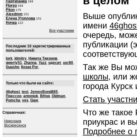
в целом
Партизанка
194
Floreo
194
Piton
175
Выше опублик
Alexdmm
151
Елена Утоплова
151
Ночка
имени
46ghos
122
Все участники
очередь, мож
публикации (
Последние 10 зарегистрированных
пользователей:
соответствую
lork
,
ldmitry
,
Никита Тихонов
,
qwerty51
,
Zhanna
,
Yazz
,
одесит
,
usr80
,
Так же Вы мо
Guasho
,
Козак Рог
,
школы
, или 
Только что были на сайте:
города Курск 
46ghost
,
test
,
JemesBond885
,
Прессер
,
antoniok
,
BHop
,
Oldman
,
Стать участн
Pumcha
,
ves
,
Gaw
,
Что же такое
Справочная:
приукрас и в
Николаев
Воскресенск
Подробнее о 