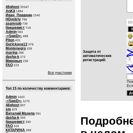
46ghost
35347
AnKit
1884
Иван_Правдин
1540
HDmitriy
768
BB
asamspb
739
бакшевист
719
Admin
583
-=SweD=-
489
Piton
431
Gurickaya13
379
Montenegro
328
Защита от
marina
286
автоматических
dasha-k
272
регистраций:
Мироныч
236
FAQ
223
Все участники
Пож
Есл
Топ 15 по количеству комментариев:
Admin
1443
-=SweD=-
1170
46ghost
957
sm
825
Виталий Мазепа
591
Подробне
dasha-k
355
бакшевист
340
FAQ
318
КАТАРИНА
269