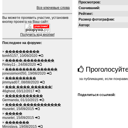
Просмотров:
Все ключевые слова
Скачиваний:
Рейтинг:
Вы можете проявить участие, установив
Размер фотографии:
кнопку проекта на Ваш сайт:
Автор:
Получить код кнопки!
Последнее на форуме:
»
����������
tomh5157, 10/09/2020
»
�����-���������
Finley11-, 24/08/2020
Проголосуйт
»
��������� ������
jonessimon050, 19/08/2020
»
���������
за публикацию, если понрави
jimmyad07, 08/08/2020
»
��� ���� ������!
46ghost, 03/12/2017
Поделиться ссылкой:
»
�����������
Germanda, 01/10/2015
»
����� �����������
musetel, 15/09/2015
»
�����
musetel, 15/09/2015
»
�������
Miroslava, 19/08/2015