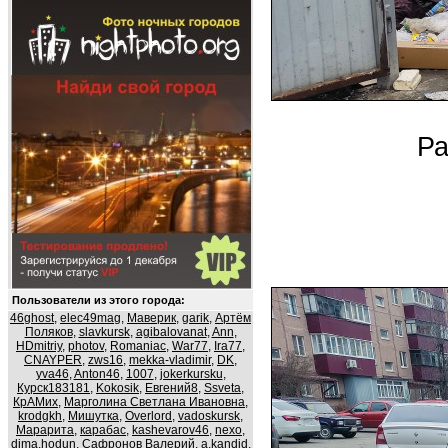
Ра
Пользователи из этого города:
46ghost
,
elec49mag
,
Маверик
,
garik
,
Артём
Поляков
,
slavkursk
,
agibalovanat
,
Ann
,
HDmitriy
,
photov
,
Romaniac
,
War77
,
Ira77
,
CNAYPER
,
zws16
,
mekka-vladimir
,
DK
,
yva46
,
Anton46
,
1007
,
jokerkursku
,
Курск183181
,
Kokosik
,
Евгений8
,
Ssveta
,
КрАМих
,
Марголина Светлана Ивановна
,
krodgkh
,
Мишутка
,
Overlord
,
vadoskursk
,
Марарита
,
карабас
,
kashevarov46
,
nexo
,
dima.hodun
,
Сафронов Валерий
,
a.kandid
,