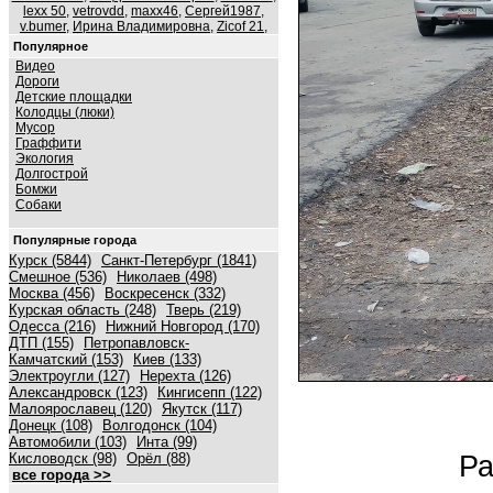
lexx 50
,
vetrovdd
,
maxx46
,
Сергей1987
,
v.bumer
,
Ирина Владимировна
,
Zicof 21
,
Популярное
Видео
Дороги
Детские площадки
Колодцы (люки)
Мусор
Граффити
Экология
Долгострой
Бомжи
Собаки
Популярные города
Курск (5844)
Санкт-Петербург (1841)
Смешное (536)
Николаев (498)
Москва (456)
Воскресенск (332)
Курская область (248)
Тверь (219)
Одесса (216)
Нижний Новгород (170)
ДТП (155)
Петропавловск-
Камчатский (153)
Киев (133)
Электроугли (127)
Нерехта (126)
Александровск (123)
Кингисепп (122)
Малоярославец (120)
Якутск (117)
Донецк (108)
Волгодонск (104)
Автомобили (103)
Инта (99)
Кисловодск (98)
Орёл (88)
Ра
все города >>