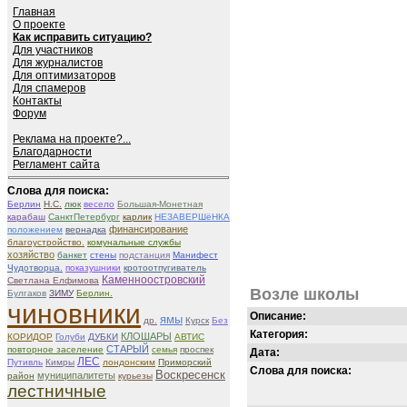
Главная
О проекте
Как исправить ситуацию?
Для участников
Для журналистов
Для оптимизаторов
Для спамеров
Контакты
Форум
Реклама на проекте?...
Благодарности
Регламент сайта
Слова для поиска:
Берлин
Н.С.
люк
весело
Большая-Монетная
карабаш
СанктПетербург
карлик
НЕЗАВЕРШёНКА
финансирование
положением
вернадка
благоустройство.
комунальные службы
хозяйство
банкет
стены
подстанция
Манифест
Чудотворца.
показушники
кротоотпугиватель
Каменноостровский
Светлана Елфимова
Возле школы
Булгаков
ЗИМУ
Берлин.
чиновники
Описание:
ямы
др.
Курск
Без
Категория:
КЛОШАРЫ
КОРИДОР
Голуби
ДУБКИ
АВТИС
СТАРЫЙ
повторное заселение
семья
проспек
Дата:
ЛЕС
Путивль
Кимры
лондонским
Приморский
Слова для поиска:
Воскресенск
муниципалитеты
район
курьезы
лестничные