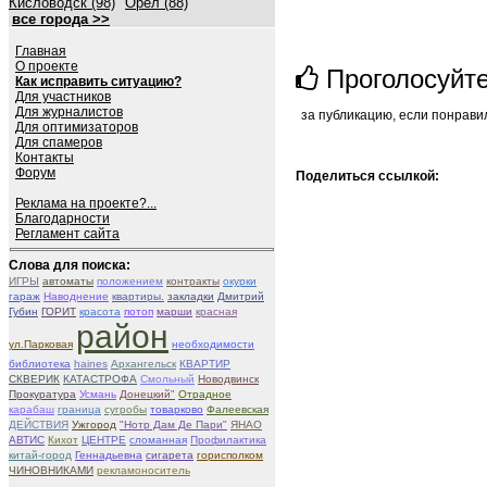
Кисловодск (98)
Орёл (88)
все города >>
Главная
О проекте
Проголосуйт
Как исправить ситуацию?
Для участников
Для журналистов
за публикацию, если понрави
Для оптимизаторов
Для спамеров
Контакты
Форум
Поделиться ссылкой:
Реклама на проекте?...
Благодарности
Регламент сайта
Слова для поиска:
ИГРЫ
автоматы
положением
контракты
окурки
гараж
Наводнение
квартиры.
закладки
Дмитрий
Губин
ГОРИТ
красота
потоп
марши
красная
район
ул.Парковая
необходимости
библиотека
haines
Архангельск
КВАРТИР
СКВЕРИК
КАТАСТРОФА
Смольный
Новодвинск
Прокуратура
Усмань
Донецкий"
Отрадное
карабаш
граница
сугробы
товарково
Фалеевская
ДЕЙСТВИЯ
Ужгород
"Нотр Дам Де Пари"
ЯНАО
АВТИС
Кихот
ЦЕНТРЕ
сломанная
Профилактика
китай-город
Геннадьевна
сигарета
горисполком
ЧИНОВНИКАМИ
рекламоноситель