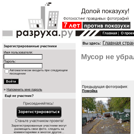
Главная
|
О прое
Главная стра
Вы здесь:
Зарегистрированные участники
Имя пользователя:
Мусор не убра
Пароль:
Автоматически входить при следующем
посещении
Предыдущая фотография:
»
Напомнить мне пароль
Помойка
Ещё не участник?
Зарегистрированные участники могут
размещать свои фото, следить за
комментариями и многое другое...