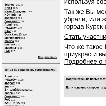
используя со
46ghost
35347
AnKit
1884
Так же Вы мо
Иван_Правдин
1540
HDmitriy
768
убрали
, или 
asamspb
739
бакшевист
719
города Курск 
Admin
583
-=SweD=-
489
Piton
431
Gurickaya13
Стать участн
379
Montenegro
328
marina
286
dasha-k
Что же такое
272
Мироныч
236
FAQ
223
приукрас и в
Все участники
Подробнее о 
Топ 15 по количеству комментариев:
Admin
1443
Подпишитесь на новые фото
-=SweD=-
1170
46ghost
957
sm
825
Если понравился проект в ц
Виталий Мазепа
591
dasha-k
355
бакшевист
340
FAQ
318
КАТАРИНА
269