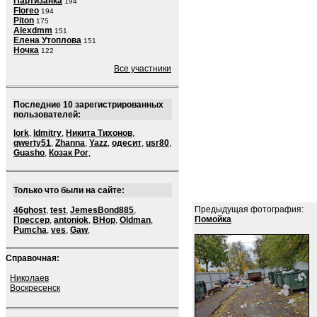
Партизанка
194
Floreo
194
Piton
175
Alexdmm
151
Елена Утоплова
151
Ночка
122
Все участники
Последние 10 зарегистрированных
пользователей:
lork
,
ldmitry
,
Никита Тихонов
,
qwerty51
,
Zhanna
,
Yazz
,
одесит
,
usr80
,
Guasho
,
Козак Рог
,
Только что были на сайте:
Предыдущая фотография:
46ghost
,
test
,
JemesBond885
,
Помойка
Прессер
,
antoniok
,
BHop
,
Oldman
,
Pumcha
,
ves
,
Gaw
,
Справочная:
Николаев
Воскресенск