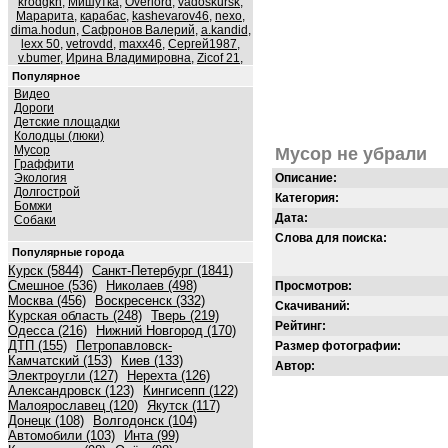
krodgkh
,
Мишутка
,
Overlord
,
vadoskursk
,
Марарита
,
карабас
,
kashevarov46
,
nexo
,
dima.hodun
,
Сафронов Валерий
,
a.kandid
,
lexx 50
,
vetrovdd
,
maxx46
,
Сергей1987
,
v.bumer
,
Ирина Владимировна
,
Zicof 21
,
Популярное
Видео
Дороги
Детские площадки
Колодцы (люки)
Мусор
Мусор не убрали
Граффити
Экология
Описание:
Долгострой
Категория:
Бомжи
Дата:
Собаки
Слова для поиска:
Популярные города
Курск (5844)
Санкт-Петербург (1841)
Смешное (536)
Николаев (498)
Просмотров:
Москва (456)
Воскресенск (332)
Скачиваний:
Курская область (248)
Тверь (219)
Рейтинг:
Одесса (216)
Нижний Новгород (170)
ДТП (155)
Петропавловск-
Размер фотографии:
Камчатский (153)
Киев (133)
Автор:
Электроугли (127)
Нерехта (126)
Александровск (123)
Кингисепп (122)
Малоярославец (120)
Якутск (117)
Донецк (108)
Волгодонск (104)
Автомобили (103)
Инта (99)