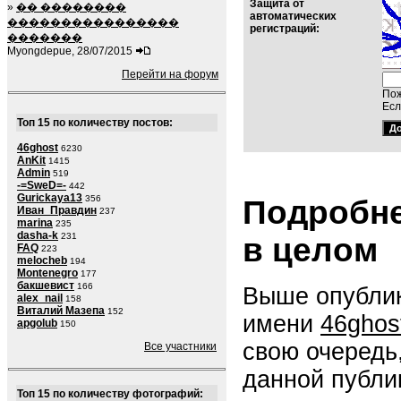
Защита от
»
�� ��������
автоматических
����������������
регистраций:
�������
Myongdepue, 28/07/2015
Перейти на форум
Пож
Есл
Топ 15 по количеству постов:
46ghost
6230
AnKit
1415
Admin
519
-=SweD=-
442
Gurickaya13
356
Подробне
Иван_Правдин
237
marina
235
dasha-k
231
в целом
FAQ
223
melocheb
194
Montenegro
177
бакшевист
166
Выше опублик
alex_nail
158
Виталий Мазепа
152
имени
46ghos
apgolub
150
свою очередь
Все участники
данной публи
Топ 15 по количеству фотографий: