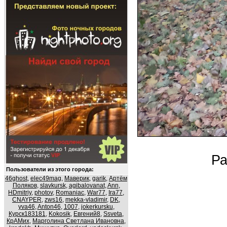
Ра
Пользователи из этого города:
46ghost
,
elec49mag
,
Маверик
,
garik
,
Артём
Поляков
,
slavkursk
,
agibalovanat
,
Ann
,
HDmitriy
,
photov
,
Romaniac
,
War77
,
Ira77
,
CNAYPER
,
zws16
,
mekka-vladimir
,
DK
,
yva46
,
Anton46
,
1007
,
jokerkursku
,
Курск183181
,
Kokosik
,
Евгений8
,
Ssveta
,
КрАМих
,
Марголина Светлана Ивановна
,