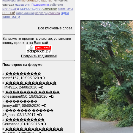
игротерапия
Менжинского
квартир;
чиновник-
олигарх
маршрутки
Подворотня
действия;
БИЛЛБОРД
ХЕРСОНЩИНА
Святителя
экспонаты
РЕЧНОЙ
комунальная
варвары
спасибо
ВДНХ
кинотеатр
Все ключевые слова
Вы можете проявить участие, установив
кнопку проекта на Ваш сайт:
Получить код кнопки!
Последнее на форуме:
»
����������
tomh5157, 10/09/2020
»
�����-���������
Finley11-, 24/08/2020
»
��������� ������
jonessimon050, 19/08/2020
»
���������
jimmyad07, 08/08/2020
»
��� ���� ������!
46ghost, 03/12/2017
»
�����������
Germanda, 01/10/2015
»
����� �����������