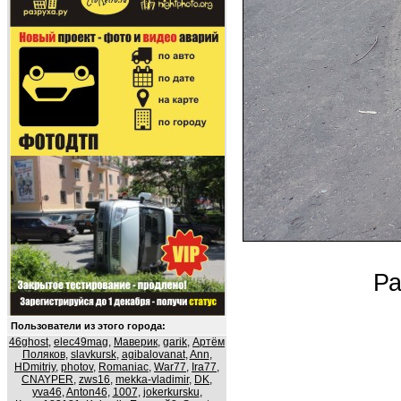
Ра
Пользователи из этого города:
46ghost
,
elec49mag
,
Маверик
,
garik
,
Артём
Поляков
,
slavkursk
,
agibalovanat
,
Ann
,
HDmitriy
,
photov
,
Romaniac
,
War77
,
Ira77
,
CNAYPER
,
zws16
,
mekka-vladimir
,
DK
,
yva46
,
Anton46
,
1007
,
jokerkursku
,