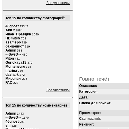
Все участники
Топ 15 по количеству фотографий:
46ghost
35347
AnKit
1884
Иван_Правдин
1540
HDmitriy
768
asamspb
739
бакшевист
719
Admin
583
-=SweD=-
489
Piton
431
Gurickaya13
379
Montenegro
328
marina
286
dasha-k
272
Говно течёт
Мироныч
236
FAQ
223
Описание:
Все участники
Категория:
Дата:
Слова для поиска:
Топ 15 по количеству комментариев:
Просмотров:
Admin
1443
-=SweD=-
1170
Скачиваний:
46ghost
957
Рейтинг:
sm
825