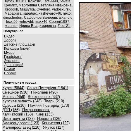
Курск183181
,
Kokosik
,
Евгений8
,
Ssveta
,
КрАМих
,
Марголина Светлана Ивановна
,
krodgkh
,
Мишутка
,
Overlord
,
vadoskursk
,
Марарита
,
карабас
,
kashevarov46
,
nexo
,
dima.hodun
,
Сафронов Валерий
,
a.kandid
,
lexx 50
,
vetrovdd
,
maxx46
,
Сергей1987
,
v.bumer
,
Ирина Владимировна
,
Zicof 21
,
Популярное
Видео
Дороги
Детские площадки
Колодцы (люки)
Мусор
Граффити
Экология
Долгострой
Бомжи
Собаки
Популярные города
Курск (5844)
Санкт-Петербург (1841)
Смешное (536)
Николаев (498)
Москва (456)
Воскресенск (332)
Курская область (248)
Тверь (219)
Одесса (216)
Нижний Новгород (170)
ДТП (155)
Петропавловск-
Камчатский (153)
Киев (133)
Электроугли (127)
Нерехта (126)
Александровск (123)
Кингисепп (122)
Малоярославец (120)
Якутск (117)