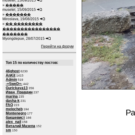
musetel, 15/09/2015
»
�����
musetel, 15/09/2015
»
�������
Miroslava, 19/08/2015
»
�� ��������
����������������
�������
Myongdepue, 28/07/2015
Перейти на форум
Топ 15 по количеству постов:
46ghost
6230
AnKit
1415
Admin
519
-=SweD=-
442
Gurickaya13
356
Иван_Правдин
237
marina
235
dasha-k
231
FAQ
223
melocheb
194
Ра
Montenegro
177
бакшевист
166
alex_nail
158
Виталий Мазепа
152
sm
150