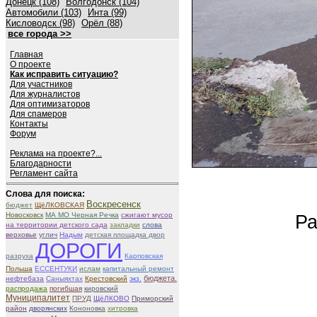
Донецк (108)
Волгодонск (104)
Автомобили (103)
Инта (99)
Кисловодск (98)
Орёл (88)
все города >>
Главная
О проекте
Как исправить ситуацию?
Для участников
Для журналистов
Для оптимизаторов
Для спамеров
Контакты
Форум
Реклама на проекте?...
Благодарности
Регламент сайта
Слова для поиска:
Воскресенск
бюджет
ЩёЛКОВСКАЯ
Новосковск
МА МО Черная Речка
сжигают мусор
Ра
на территории детского сада
закладки
слова
верховье
углич
Надым
детская площадка двор
ДОРОГИ
разруха
Карповская
Польша
ЕССЕНТУКИ
ислам
капитальный ремонт
бюджета.
нефтебаза
Саныяхтах
Крестовский
экз.
распродажа
погибшая
кировский
Муниципалитет
ПРУД
ЩёЛКОВО
Приморский
район
дворянских
Кононовка
хитровка