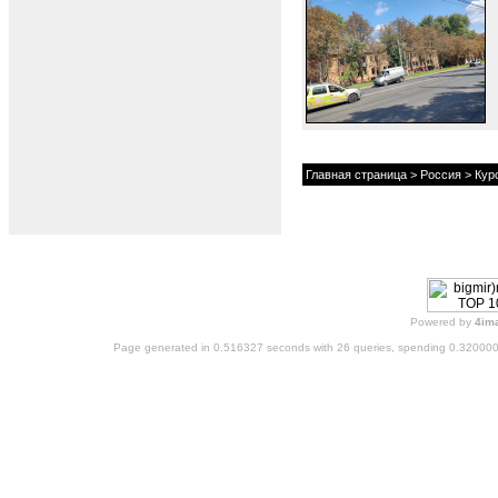
Главная страница
>
Россия
>
Кур
Powered by
4im
Page generated in 0.516327 seconds with 26 queries, spending 0.32000