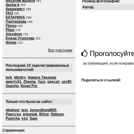
Виталий Мазепа
591
Размер фотографии:
dasha-k
355
Автор:
бакшевист
340
FAQ
318
КАТАРИНА
269
Партизанка
194
Floreo
194
Piton
175
Alexdmm
151
Елена Утоплова
151
Ночка
122
Все участники
Проголосуйт
за публикацию, если понрави
Последние 10 зарегистрированных
пользователей:
lork
,
ldmitry
,
Никита Тихонов
,
Поделиться ссылкой:
qwerty51
,
Zhanna
,
Yazz
,
одесит
,
usr80
,
Guasho
,
Козак Рог
,
Только что были на сайте:
46ghost
,
test
,
JemesBond885
,
Прессер
,
antoniok
,
BHop
,
Oldman
,
Pumcha
,
ves
,
Gaw
,
Справочная: