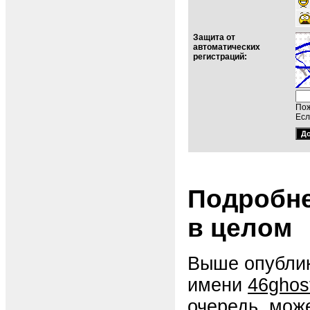
Защита от
автоматических
регистраций:
Пож
Есл
Подробне
в целом
Выше опублик
имени
46ghos
очередь, мож