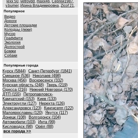
lexx 50
,
vetrovdd
,
maxx46
,
Сергей1987
,
v.bumer
,
Ирина Владимировна
,
Zicof 21
,
Популярное
Видео
Дороги
Детские площадки
Колодцы (люки)
Мусор
Граффити
Экология
Долгострой
Бомжи
Собаки
Популярные города
Курск (5844)
Санкт-Петербург (1841)
Смешное (536)
Николаев (498)
Москва (456)
Воскресенск (332)
Курская область (248)
Тверь (219)
Одесса (216)
Нижний Новгород (170)
ДТП (155)
Петропавловск-
Камчатский (153)
Киев (133)
Электроугли (127)
Нерехта (126)
Александровск (123)
Кингисепп (122)
Малоярославец (120)
Якутск (117)
Донецк (108)
Волгодонск (104)
Автомобили (103)
Инта (99)
Кисловодск (98)
Орёл (88)
все города >>