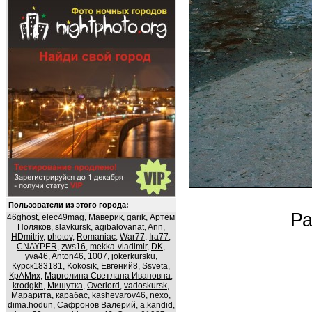
Пользователи из этого города:
Ра
46ghost
,
elec49mag
,
Маверик
,
garik
,
Артём
Поляков
,
slavkursk
,
agibalovanat
,
Ann
,
HDmitriy
,
photov
,
Romaniac
,
War77
,
Ira77
,
CNAYPER
,
zws16
,
mekka-vladimir
,
DK
,
yva46
,
Anton46
,
1007
,
jokerkursku
,
Курск183181
,
Kokosik
,
Евгений8
,
Ssveta
,
КрАМих
,
Марголина Светлана Ивановна
,
krodgkh
,
Мишутка
,
Overlord
,
vadoskursk
,
Марарита
,
карабас
,
kashevarov46
,
nexo
,
dima.hodun
,
Сафронов Валерий
,
a.kandid
,