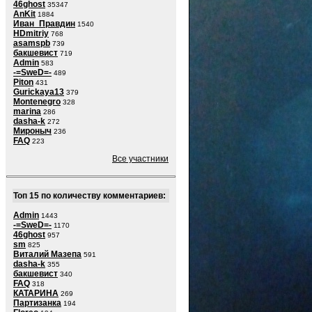
46ghost
35347
AnKit
1884
Иван_Правдин
1540
HDmitriy
768
asamspb
739
бакшевист
719
Admin
583
-=SweD=-
489
Piton
431
Gurickaya13
379
Montenegro
328
marina
286
dasha-k
272
Мироныч
236
FAQ
223
Все участники
Топ 15 по количеству комментариев:
Admin
1443
-=SweD=-
1170
46ghost
957
sm
825
Виталий Мазепа
591
dasha-k
355
бакшевист
340
FAQ
318
КАТАРИНА
269
Партизанка
194