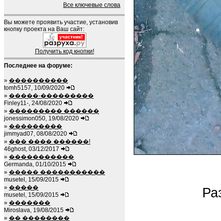
Все ключевые слова
Вы можете проявить участие, установив
кнопку проекта на Ваш сайт:
Получить код кнопки!
Последнее на форуме:
»
����������
tomh5157, 10/09/2020
»
�����-���������
Finley11-, 24/08/2020
»
��������� ������
jonessimon050, 19/08/2020
»
���������
jimmyad07, 08/08/2020
»
��� ���� ������!
46ghost, 03/12/2017
»
�����������
Germanda, 01/10/2015
»
����� �����������
musetel, 15/09/2015
»
�����
Ра
musetel, 15/09/2015
»
�������
Miroslava, 19/08/2015
»
�� ��������