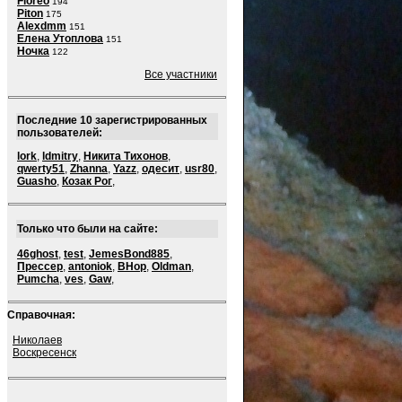
Floreo
194
Piton
175
Alexdmm
151
Елена Утоплова
151
Ночка
122
Все участники
Последние 10 зарегистрированных
пользователей:
lork
,
ldmitry
,
Никита Тихонов
,
qwerty51
,
Zhanna
,
Yazz
,
одесит
,
usr80
,
Guasho
,
Козак Рог
,
Только что были на сайте:
46ghost
,
test
,
JemesBond885
,
Прессер
,
antoniok
,
BHop
,
Oldman
,
Pumcha
,
ves
,
Gaw
,
Справочная:
Николаев
Воскресенск