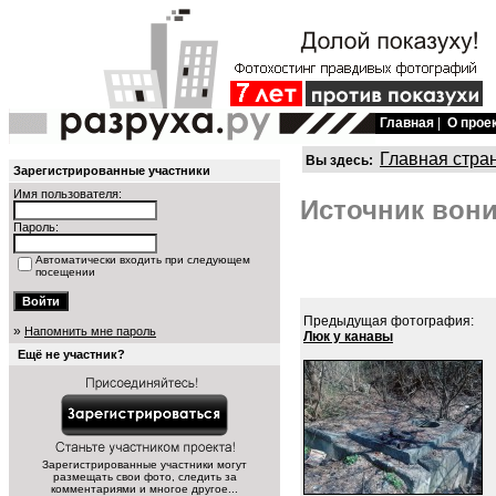
Главная
|
О прое
Главная стра
Вы здесь:
Зарегистрированные участники
Имя пользователя:
Источник вони
Пароль:
Автоматически входить при следующем
посещении
Предыдущая фотография:
»
Напомнить мне пароль
Люк у канавы
Ещё не участник?
Зарегистрированные участники могут
размещать свои фото, следить за
комментариями и многое другое...