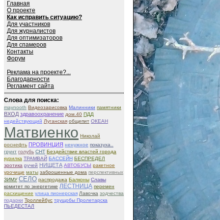
Главная
О проекте
Как исправить ситуацию?
Для участников
Для журналистов
Для оптимизаторов
Для спамеров
Контакты
Форум
Реклама на проекте?...
Благодарности
Регламент сайта
Слова для поиска:
maynooth
Видеозарисовка
Малинники
памятники
ВХОД
здравоохранение
дом.40
ПДД
недействующий
Луганская
общепит
ОКЕАН
Матвиенко
Николай
ПРОВИНЦИЯ
роснефть
ненужное
показуха..
грунт
голубь
СНТ
Бездействие властей города
курилка
ТРАМВАЙ
БАССЕЙН
БЕСПРЕДЕЛ
НИЩЕТА
эротика
ручей
АВТОБУСЫ
ракетное
урочище
маты
заброшенные дома
перспективных
СЕЛО
ЗИМУ
распродажа
Балконы
Славы
ЛЕСТНИЦА
комитет по энергетике
перемен
расхищение
улица пионерская
Лавочка
зодчества
подарки
Троллейбус
трущобы Пролетарска
ПЬЕДЕСТАЛ