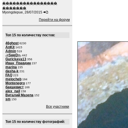
����������������
�������
Myongdepue, 28/07/2015
Перейти на форум
Топ 15 по количеству постов:
46ghost
6230
AnKit
1415
Admin
519
-=SweD=-
442
Gurickaya13
356
Иван_Правдин
237
marina
235
dasha-k
231
FAQ
223
melocheb
194
Montenegro
177
бакшевист
166
alex_nail
158
Виталий Мазепа
152
sm
150
Все участники
Топ 15 по количеству фотографий: