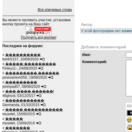
Все ключевые слова
Вы можете проявить участие, установив
кнопку проекта на Ваш сайт:
Автор:
У этой фотографии нет комме
Получить код кнопки!
Последнее на форуме:
Добавить комментарий
»
����������
Имя:
tomh5157, 10/09/2020
Комментарий:
»
�����-���������
Finley11-, 24/08/2020
»
��������� ������
jonessimon050, 19/08/2020
»
���������
jimmyad07, 08/08/2020
»
��� ���� ������!
46ghost, 03/12/2017
»
�����������
Germanda, 01/10/2015
BB
»
����� �����������
musetel, 15/09/2015
»
�����
musetel, 15/09/2015
»
�������