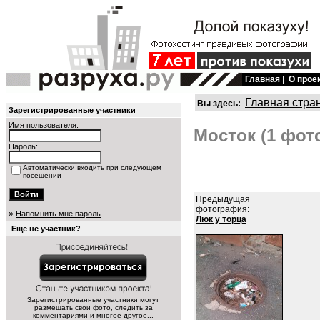
Главная
|
О прое
Главная стра
Вы здесь:
Зарегистрированные участники
Имя пользователя:
Мосток (1 фот
Пароль:
Автоматически входить при следующем
посещении
Предыдущая
фотография:
»
Напомнить мне пароль
Люк у торца
Ещё не участник?
Зарегистрированные участники могут
размещать свои фото, следить за
комментариями и многое другое...