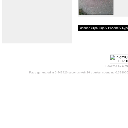
Главная страница
>
Россия
>
Кур
Powered by
4im
Page generated in 0.447420 seconds with 26 queries, spending 0.32800