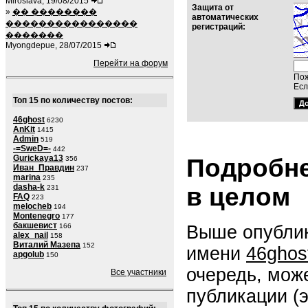
Miroslava, 19/08/2015
Защита от
»
�� ��������
автоматических
����������������
регистраций:
�������
Myongdepue, 28/07/2015
Перейти на форум
Пож
Есл
Топ 15 по количеству постов:
46ghost
6230
AnKit
1415
Admin
519
-=SweD=-
442
Gurickaya13
Подробне
356
Иван_Правдин
237
marina
235
dasha-k
в целом
231
FAQ
223
melocheb
194
Montenegro
177
бакшевист
Выше опублик
166
alex_nail
158
Виталий Мазепа
152
имени
46ghos
apgolub
150
очередь, мож
Все участники
публикации (