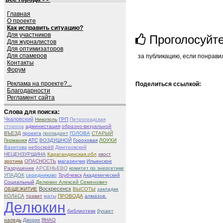
Главная
О проекте
Как исправить ситуацию?
Для участников
Проголосуйт
Для журналистов
Для оптимизаторов
Для спамеров
за публикацию, если понрави
Контакты
Форум
Реклама на проекте?...
Поделиться ссылкой:
Благодарности
Регламент сайта
Слова для поиска:
Чкаловский
Никополь
ГРП
Петроградская
сторона
администация
образно-визуальной
ВЪЕЗД
проекта
пропадает
ГОЛОВА
СТАРЫЙ
Германия
АТС
ВОЗДУШНОЙ
Гороховая
ЛОУХИ
Вахитова
небоскрёб
Дмитровский
НЕЦЕНЗУРЩИНА
Карагандинская.обл
хвост
эротика
ОПАСНОСТЬ
магазинчик
Ильинское
Разрушение
АРСЕНЬЕВО
комитет по энергетике
УПАДОК
середниково
Трубчевск
Академический
Социальный
Делюкин Алексей Семенович
Воскресенск
ОБЩЕЖИТИЕ
ВЫСОТЫ
закладки
КОЛёСА
травит
маты
ПРОВОДА
алмазов.
Делюкин
библиотеки
бухает
наледь
Дворик
ЯНАО