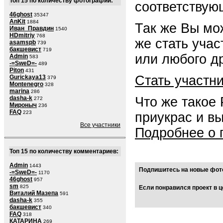
Топ 15 по количеству фотографий:
соответствую
46ghost
35347
AnKit
1884
Так же Вы мо
Иван_Правдин
1540
HDmitriy
768
же стать уча
asamspb
739
бакшевист
719
или любого др
Admin
583
-=SweD=-
489
Piton
431
Стать участн
Gurickaya13
379
Montenegro
328
marina
286
Что же такое
dasha-k
272
Мироныч
236
FAQ
223
приукрас и в
Все участники
Подробнее о 
Топ 15 по количеству комментариев:
Admin
1443
Подпишитесь на новые фото
-=SweD=-
1170
46ghost
957
sm
825
Если понравился проект в ц
Виталий Мазепа
591
dasha-k
355
бакшевист
340
FAQ
318
КАТАРИНА
269