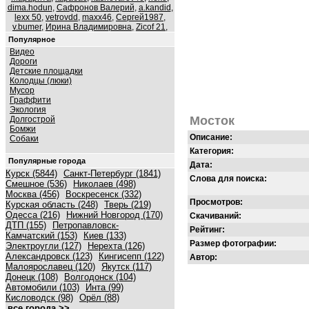
dima.hodun
,
Сафронов Валерий
,
a.kandid
,
lexx 50
,
vetrovdd
,
maxx46
,
Сергей1987
,
v.bumer
,
Ирина Владимировна
,
Zicof 21
,
Популярное
Видео
Дороги
Детские площадки
Колодцы (люки)
Мусор
Граффити
Экология
Мосток
Долгострой
Бомжи
Описание:
Собаки
Категория:
Популярные города
Дата:
Курск (5844)
Санкт-Петербург (1841)
Слова для поиска:
Смешное (536)
Николаев (498)
Москва (456)
Воскресенск (332)
Просмотров:
Курская область (248)
Тверь (219)
Одесса (216)
Нижний Новгород (170)
Скачиваний:
ДТП (155)
Петропавловск-
Рейтинг:
Камчатский (153)
Киев (133)
Размер фотографии:
Электроугли (127)
Нерехта (126)
Александровск (123)
Кингисепп (122)
Автор:
Малоярославец (120)
Якутск (117)
Донецк (108)
Волгодонск (104)
Автомобили (103)
Инта (99)
Кисловодск (98)
Орёл (88)
все города >>