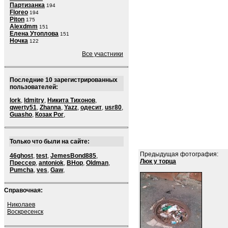
Партизанка
194
Floreo
194
Piton
175
Alexdmm
151
Елена Утоплова
151
Ночка
122
Все участники
Последние 10 зарегистрированных
пользователей:
lork
,
ldmitry
,
Никита Тихонов
,
qwerty51
,
Zhanna
,
Yazz
,
одесит
,
usr80
,
Guasho
,
Козак Рог
,
Только что были на сайте:
Предыдущая фотография:
46ghost
,
test
,
JemesBond885
,
Люк у торца
Прессер
,
antoniok
,
BHop
,
Oldman
,
Pumcha
,
ves
,
Gaw
,
Справочная:
Николаев
Воскресенск