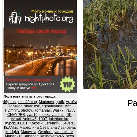
Пользователи из этого города:
Ра
46ghost
,
elec49mag
,
Маверик
,
garik
,
Артём
Поляков
,
slavkursk
,
agibalovanat
,
Ann
,
HDmitriy
,
photov
,
Romaniac
,
War77
,
Ira77
,
CNAYPER
,
zws16
,
mekka-vladimir
,
DK
,
yva46
,
Anton46
,
1007
,
jokerkursku
,
Курск183181
,
Kokosik
,
Евгений8
,
Ssveta
,
КрАМих
,
Марголина Светлана Ивановна
,
krodgkh
,
Мишутка
,
Overlord
,
vadoskursk
,
Марарита
,
карабас
,
kashevarov46
,
nexo
,