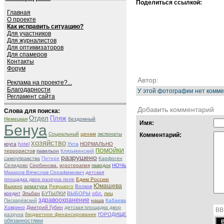
Поделиться ссылкой:
Главная
О проекте
Как исправить ситуацию?
Для участников
Для журналистов
Для оптимизаторов
Для спамеров
Контакты
Форум
Автор:
Реклама на проекте?...
Благодарности
У этой фотографии нет комме
Регламент сайта
Добавить комментарий
Слова для поиска:
Отдел
Пляж
Немецкая
бездомный
Имя:
Бенуа
Социальный
ценам
экспонаты
Комментарий:
хозяйство
круга
hotel
Ухта
НОРМАЛЬНО
ПОМОЙКИ
террористов
павильон
Клязьминский
разрушено
самоуправства
Питере
Карфоген
Селидово
Сербинова.
игротерапия
паводок
НОЧЬ
Макаров Вячеслав Серафимович
детская
площадка двор разруха поле
Едим Россию
Юмашева
Выхино
арматура
Ревуцкого
Волков
кредит
Эльбан
БУТЫЛКИ
ВЫБОРЫ
обл.
лиц
здравоохранение
Пискарёвский
наша
Кабаева
Ховрино
Дмитрий Губин
детская площадка двор
BB
разруха
бюджетное финансирование
ГОРОДИЩЕ
обязанностями