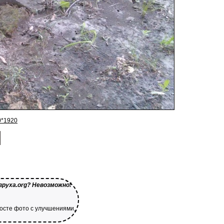
0*1920
зруха.org? Невозможно!
посте фото с улучшениями,