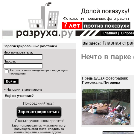
Главная
|
О прое
Главная стра
Вы здесь:
Зарегистрированные участники
Имя пользователя:
Нечто в парке 
Пароль:
Автоматически входить при следующем
посещении
Предыдущая фотография:
Помойка на Пигорева
»
Напомнить мне пароль
Ещё не участник?
Зарегистрированные участники могут
размещать свои фото, следить за
комментариями и многое другое...