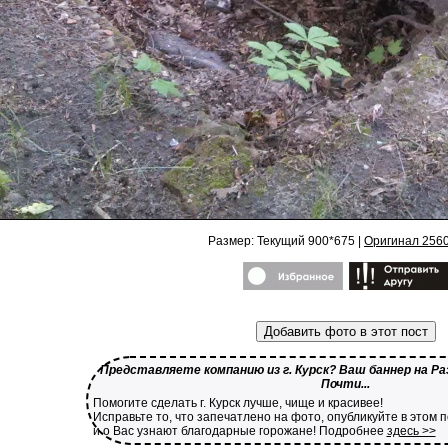
Размер: Текущий 900*675 |
Оригинал 256
Добавить фото в этот пост
Представляете компанию из г. Курск? Ваш баннер на Ра
Почти...
Помогите сделать г. Курск лучше, чище и красивее!
Исправьте то, что запечатлено на фото, опубликуйте в этом 
и о Вас узнают благодарные горожане! Подробнее
здесь >>