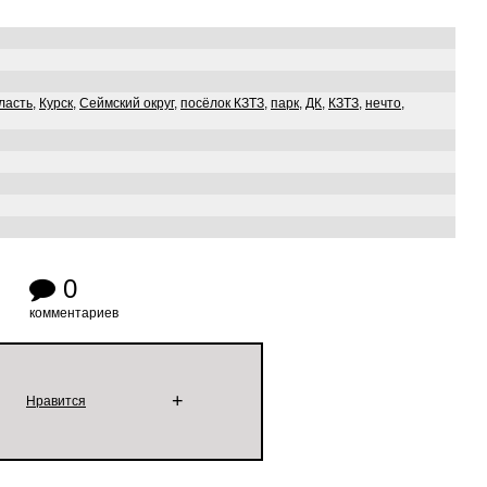
ласть
,
Курск
,
Сеймский округ
,
посёлок КЗТЗ
,
парк
,
ДК
,
КЗТЗ
,
нечто
,
0
комментариев
+
Нравится