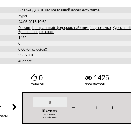
В парке ДК КЗТЗ возле главной аллеи есть такое.
Курск
24.06.2015 19:53
Россия
,
Центральный федеральный округ
,
Черноземье
,
Курская об
брошенное
,
ветхость
1425
0
0.00 (0 Голос(ов))
358.2 KB
46ghost
0
1425
голосов
просмотров
0
е
=
+
+
+
В сумме
по всем
лась!
«лайкам»