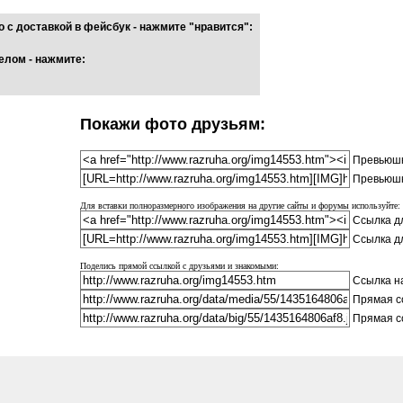
 с доставкой в фейсбук - нажмите "нравится":
елом - нажмите:
Покажи фото друзьям:
Превьюшк
Превьюшк
Для вставки полноразмерного изображения на другие сайты и форумы используйте:
Ссылка дл
Ссылка д
Поделись прямой ссылкой с друзьями и знакомыми:
Ссылка на
Прямая с
Прямая с