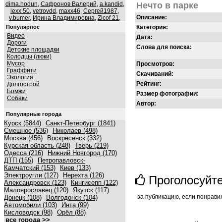
dima.hodun
,
Сафронов Валерий
,
a.kandid
,
Нечто в парке
lexx 50
,
vetrovdd
,
maxx46
,
Сергей1987
,
Описание:
v.bumer
,
Ирина Владимировна
,
Zicof 21
,
Популярное
Категория:
Видео
Дата:
Дороги
Слова для поиска:
Детские площадки
Колодцы (люки)
Мусор
Просмотров:
Граффити
Скачиваний:
Экология
Рейтинг:
Долгострой
Бомжи
Размер фотографии:
Собаки
Автор:
Популярные города
Курск (5844)
Санкт-Петербург (1841)
Смешное (536)
Николаев (498)
Москва (456)
Воскресенск (332)
Курская область (248)
Тверь (219)
Одесса (216)
Нижний Новгород (170)
ДТП (155)
Петропавловск-
Камчатский (153)
Киев (133)
Электроугли (127)
Нерехта (126)
Проголосуйт
Александровск (123)
Кингисепп (122)
Малоярославец (120)
Якутск (117)
за публикацию, если понрави
Донецк (108)
Волгодонск (104)
Автомобили (103)
Инта (99)
Кисловодск (98)
Орёл (88)
все города >>