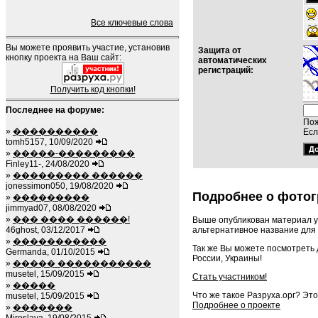
Все ключевые слова
Вы можете проявить участие, установив
Защита от
кнопку проекта на Ваш сайт:
автоматических
регистраций:
Получить код кнопки!
Последнее на форуме:
Пож
»
����������
Есл
tomh5157, 10/09/2020
»
�����-���������
Finley11-, 24/08/2020
»
��������� ������
jonessimon050, 19/08/2020
Подробнее о фотог
»
���������
jimmyad07, 08/08/2020
»
��� ���� ������!
Выше опубликован материал у
альтернативное название для 
46ghost, 03/12/2017
»
�����������
Так же Вы можете посмотреть
Germanda, 01/10/2015
России, Украины!
»
����� �����������
musetel, 15/09/2015
Стать участником!
»
�����
Что же такое Разруха.орг? Эт
musetel, 15/09/2015
Подробнее о проекте
»
�������