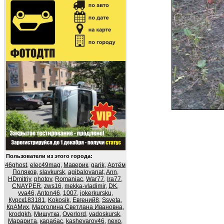
Пользователи из этого города:
46ghost
,
elec49mag
,
Маверик
,
garik
,
Артём
Поляков
,
slavkursk
,
agibalovanat
,
Ann
,
HDmitriy
,
photov
,
Romaniac
,
War77
,
Ira77
,
CNAYPER
,
zws16
,
mekka-vladimir
,
DK
,
yva46
,
Anton46
,
1007
,
jokerkursku
,
Курск183181
,
Kokosik
,
Евгений8
,
Ssveta
,
КрАМих
,
Марголина Светлана Ивановна
,
krodgkh
,
Мишутка
,
Overlord
,
vadoskursk
,
Марарита
,
карабас
,
kashevarov46
,
nexo
,