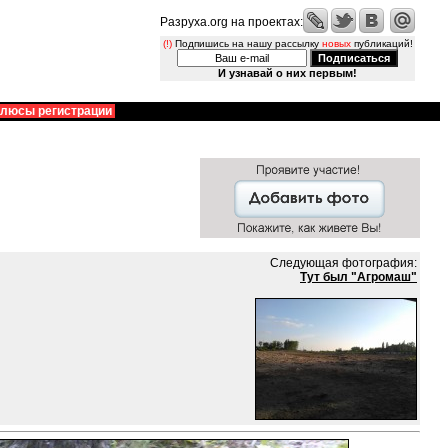
Разруха.org на проектах:
(!)
Подпишись на нашу рассылку
новых
публикаций!
И узнавай о них первым!
люсы регистрации
Следующая фотография:
Тут был "Агромаш"