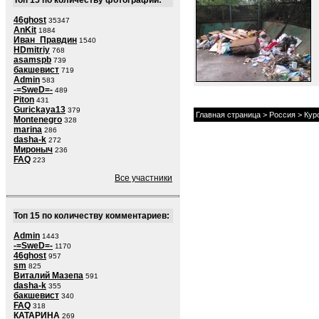
Топ 15 по количеству фотографий:
46ghost
35347
AnKit
1884
Иван_Правдин
1540
HDmitriy
768
asamspb
739
бакшевист
719
Admin
583
-=SweD=-
489
Piton
431
Gurickaya13
379
Главная страница
>
Россия
>
Кур
Montenegro
328
marina
286
dasha-k
272
Мироныч
236
FAQ
223
Все участники
Топ 15 по количеству комментариев:
Admin
1443
-=SweD=-
1170
46ghost
957
sm
825
Виталий Мазепа
591
dasha-k
355
бакшевист
340
FAQ
318
КАТАРИНА
269