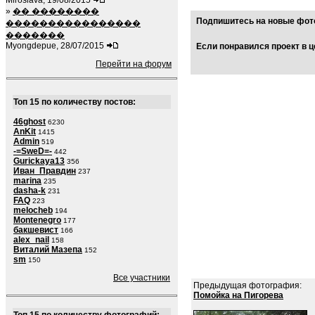
Miroslava, 19/08/2015
»
�� ��������
Подпишитесь на новые фото
����������������
�������
Myongdepue, 28/07/2015
Если понравился проект в ц
Перейти на форум
Топ 15 по количеству постов:
46ghost
6230
AnKit
1415
Admin
519
-=SweD=-
442
Gurickaya13
356
Иван_Правдин
237
marina
235
dasha-k
231
FAQ
223
melocheb
194
Montenegro
177
бакшевист
166
alex_nail
158
Виталий Мазепа
152
sm
150
Все участники
Предыдущая фотография:
Помойка на Пигорева