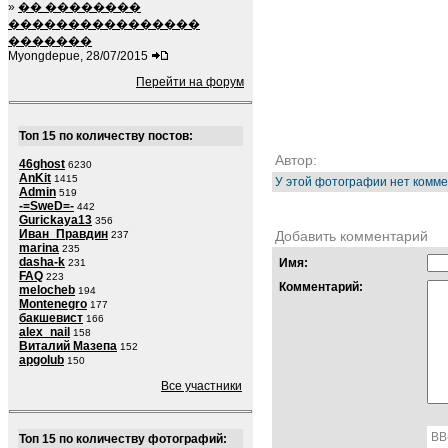
»
�� ��������
����������������
�������
Myongdepue, 28/07/2015
Перейти на форум
Топ 15 по количеству постов:
Автор:
46ghost
6230
AnKit
1415
У этой фотографии нет комме
Admin
519
-=SweD=-
442
Gurickaya13
356
Иван_Правдин
Добавить комментарий
237
marina
235
dasha-k
Имя:
231
FAQ
223
Комментарий:
melocheb
194
Montenegro
177
бакшевист
166
alex_nail
158
Виталий Мазепа
152
apgolub
150
Все участники
BB
Топ 15 по количеству фотографий: