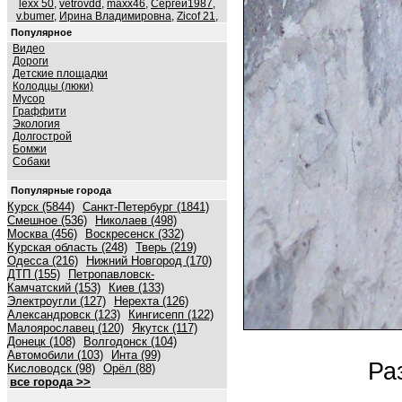
lexx 50
,
vetrovdd
,
maxx46
,
Сергей1987
,
v.bumer
,
Ирина Владимировна
,
Zicof 21
,
Популярное
Видео
Дороги
Детские площадки
Колодцы (люки)
Мусор
Граффити
Экология
Долгострой
Бомжи
Собаки
Популярные города
Курск (5844)
Санкт-Петербург (1841)
Смешное (536)
Николаев (498)
Москва (456)
Воскресенск (332)
Курская область (248)
Тверь (219)
Одесса (216)
Нижний Новгород (170)
ДТП (155)
Петропавловск-
Камчатский (153)
Киев (133)
Электроугли (127)
Нерехта (126)
Александровск (123)
Кингисепп (122)
Малоярославец (120)
Якутск (117)
Донецк (108)
Волгодонск (104)
Автомобили (103)
Инта (99)
Ра
Кисловодск (98)
Орёл (88)
все города >>