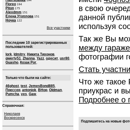
Партизанка
194
Floreo
194
в свою очере
Piton
175
Alexdmm
151
данной публи
Елена Утоплова
151
Ночка
122
используя со
Все участники
Так же Вы мо
Последние 10 зарегистрированных
между гараж
пользователей:
lork
,
ldmitry
,
Никита Тихонов
,
фотографии г
qwerty51
,
Zhanna
,
Yazz
,
одесит
,
usr80
,
Guasho
,
Козак Рог
,
Стать участн
Только что были на сайте:
Что же такое
46ghost
,
test
,
JemesBond885
,
приукрас и в
Прессер
,
antoniok
,
BHop
,
Oldman
,
Pumcha
,
ves
,
Gaw
,
Подробнее о 
Справочная:
Николаев
Воскресенск
Подпишитесь на новые фото