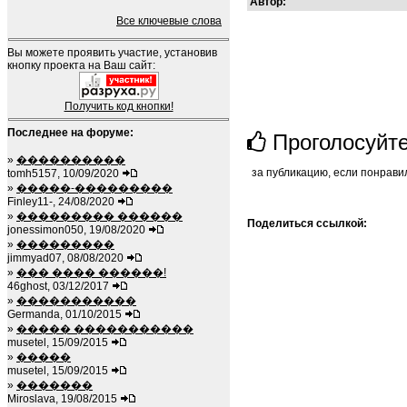
Автор:
Все ключевые слова
Вы можете проявить участие, установив
кнопку проекта на Ваш сайт:
Получить код кнопки!
Последнее на форуме:
Проголосуйт
»
����������
за публикацию, если понрави
tomh5157, 10/09/2020
»
�����-���������
Finley11-, 24/08/2020
»
��������� ������
Поделиться ссылкой:
jonessimon050, 19/08/2020
»
���������
jimmyad07, 08/08/2020
»
��� ���� ������!
46ghost, 03/12/2017
»
�����������
Germanda, 01/10/2015
»
����� �����������
musetel, 15/09/2015
»
�����
musetel, 15/09/2015
»
�������
Miroslava, 19/08/2015