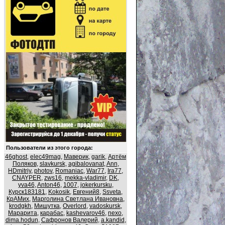
Пользователи из этого города:
46ghost
,
elec49mag
,
Маверик
,
garik
,
Артём
Поляков
,
slavkursk
,
agibalovanat
,
Ann
,
HDmitriy
,
photov
,
Romaniac
,
War77
,
Ira77
,
CNAYPER
,
zws16
,
mekka-vladimir
,
DK
,
yva46
,
Anton46
,
1007
,
jokerkursku
,
Курск183181
,
Kokosik
,
Евгений8
,
Ssveta
,
КрАМих
,
Марголина Светлана Ивановна
,
krodgkh
,
Мишутка
,
Overlord
,
vadoskursk
,
Марарита
,
карабас
,
kashevarov46
,
nexo
,
dima.hodun
,
Сафронов Валерий
,
a.kandid
,