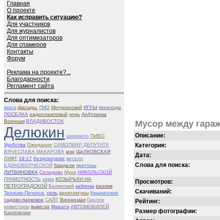
Главная
О проекте
Как исправить ситуацию?
Для участников
Для журналистов
Для оптимизаторов
Для спамеров
Контакты
Форум
Реклама на проекте?...
Благодарности
Регламент сайта
Слова для поиска:
киоск
фасады.
ГМО
Мичуринский
ИГРЫ
переходе
ПОСЕЛКА
радиоламповый
кемь
Арбузинка
Военная
ВЛАДИВОСТОК
Мусор между гара
Делюкин
Описание:
широкого
ПИВО
Удобства
Ожидание
САМОПИАР ДЕПУТАТА
Категория:
ВЯЧЕСЛАВА МАКАРОВА
мэр
ЩёЛКОВСКАЯ
Дата:
ЛИФТ
19-17
безкультурие
весело
Слова для поиска:
ЕДИНОВЕРЧЕСКОЙ
бордели
притоны
ЛИТВИНОВКА
Селидово
Муха
НИКОЛЬСКОЙ
ГРАМОТНОСТЬ
зима
КОЗЫРЬКИ НА
Просмотров:
ПЕТРОГРАДСКОЙ
Белинский
кабинка
разлив
Скачиваний:
Троицко-Печорск.
сель
архитектуры
Крылатское
садово-парковое
САЙТ
Винницкая
Гарлем
Рейтинг:
инвесторы
вывеска
Марата
АВТОМОБИЛЕЙ
Размер фотографии:
Карповская