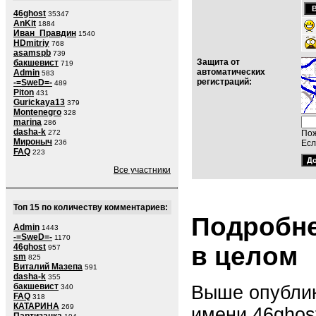
46ghost
35347
AnKit
1884
Иван_Правдин
1540
HDmitriy
768
asamspb
739
Защита от
бакшевист
719
автоматических
Admin
583
регистраций:
-=SweD=-
489
Piton
431
Gurickaya13
379
Montenegro
328
marina
286
dasha-k
272
Пож
Мироныч
236
Есл
FAQ
223
Все участники
Топ 15 по количеству комментариев:
Подробне
Admin
1443
-=SweD=-
1170
в целом
46ghost
957
sm
825
Виталий Мазепа
591
dasha-k
355
бакшевист
Выше опублик
340
FAQ
318
КАТАРИНА
269
имени
46ghos