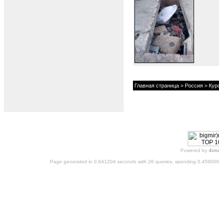
Главная страница
>
Россия
>
Кур
Powered by
4im
Page generated in 0.641204 seconds with 26 queries, spending 0.45900