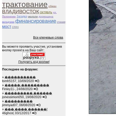
трактование
обман
ВЛАДИВОСТОК
ОКТЯБРЬ
ул.
Загадка
Полоненко
укололи
дормашина
финансирование
вкладчики
стихия
мост
СРАЧ
Все ключевые слова
Вы можете проявить участие, установив
кнопку проекта на Ваш сайт:
Получить код кнопки!
Последнее на форуме:
»
����������
tomh5157, 10/09/2020
»
�����-���������
Finley11-, 24/08/2020
»
��������� ������
jonessimon050, 19/08/2020
»
���������
jimmyad07, 08/08/2020
»
��� ���� ������!
46ghost, 03/12/2017