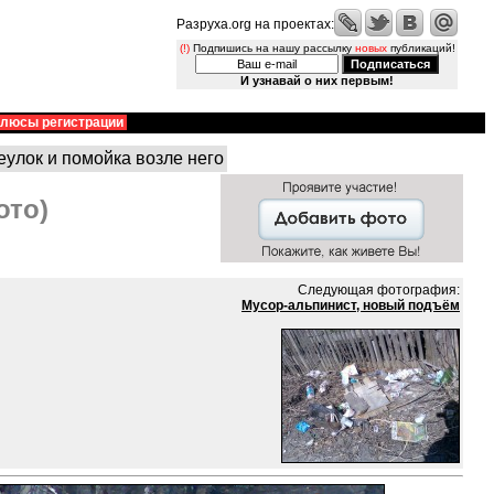
Разруха.org на проектах:
(!)
Подпишись на нашу рассылку
новых
публикаций!
И узнавай о них первым!
люсы регистрации
улок и помойка возле него
ото)
Следующая фотография:
Мусор-альпинист, новый подъём