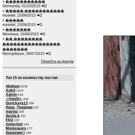
»
�����������
Germanda, 01/10/2015
»
����� �����������
musetel, 15/09/2015
»
�����
musetel, 15/09/2015
»
�������
Miroslava, 19/08/2015
»
�� ��������
����������������
�������
Myongdepue, 28/07/2015
Перейти на форум
Топ 15 по количеству постов:
46ghost
6230
AnKit
1415
Admin
519
-=SweD=-
442
Gurickaya13
356
Иван_Правдин
237
marina
235
dasha-k
231
FAQ
223
melocheb
194
Montenegro
177
бакшевист
166