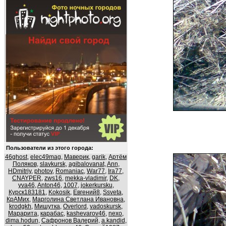
Пользователи из этого города:
46ghost
,
elec49mag
,
Маверик
,
garik
,
Артём
Поляков
,
slavkursk
,
agibalovanat
,
Ann
,
HDmitriy
,
photov
,
Romaniac
,
War77
,
Ira77
,
CNAYPER
,
zws16
,
mekka-vladimir
,
DK
,
yva46
,
Anton46
,
1007
,
jokerkursku
,
Курск183181
,
Kokosik
,
Евгений8
,
Ssveta
,
КрАМих
,
Марголина Светлана Ивановна
,
krodgkh
,
Мишутка
,
Overlord
,
vadoskursk
,
Марарита
,
карабас
,
kashevarov46
,
nexo
,
dima.hodun
,
Сафронов Валерий
,
a.kandid
,