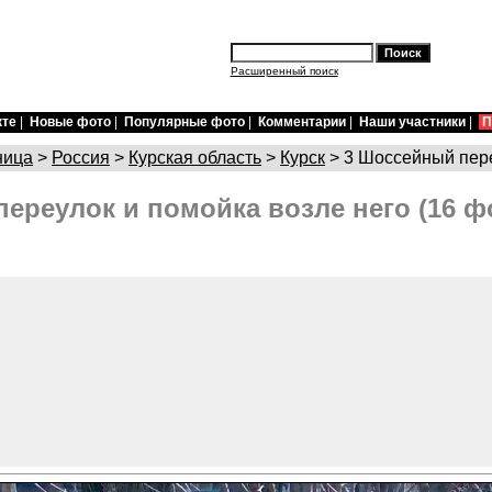
Расширенный поиск
кте
|
Новые фото
|
Популярные фото
|
Комментарии
|
Наши участники
|
П
ница
>
Россия
>
Курская область
>
Курск
> 3 Шоссейный пере
ереулок и помойка возле него (16 ф