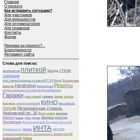
Главная
О проекте
Как исправить ситуацию?
Для участников
Для журналистов
Для оптимизаторов
Для спамеров
Контакты
Форум
Реклама на проекте?...
Благодарности
Регламент сайта
Слова для поиска:
плиткой
Звезда
СТИХИ
кооператив
собрания
http://www.fontanka.ru/users/87747/blog/
Балаклава
Решоты
РЖАВЧИНА
борода
Карьерная
модернизация систем водоснабжения
Гаражи
участковый
спамер
барки
салон-
КИНО
бордель
энергетический
вестибюль
Петроградская сторона.
ГОРОДЕ
Чкаловский пр. 16
Жовтневая
эротика
Марата
бродяги
квартир;
наши
дом дрова
Петровская
Волгоградский Государственный
ИНТА
рельс
Университет
ДРУГИХ
здравоохранения и социального развития РФ
Алексинский
Губкин