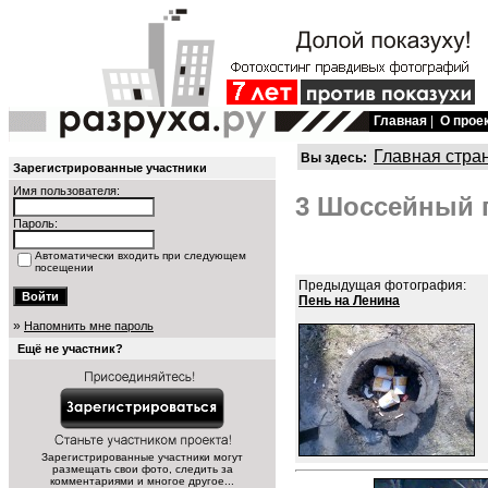
Главная
|
О прое
Главная стра
Вы здесь:
Зарегистрированные участники
Имя пользователя:
3 Шоссейный п
Пароль:
Автоматически входить при следующем
посещении
Предыдущая фотография:
Пень на Ленина
»
Напомнить мне пароль
Ещё не участник?
Зарегистрированные участники могут
размещать свои фото, следить за
комментариями и многое другое...