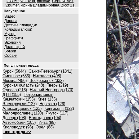
lexx 50
,
vetrovdd
,
maxx46
,
Сергей1987
,
v.bumer
,
Ирина Владимировна
,
Zicof 21
,
Популярное
Видео
Дороги
Детские площадки
Колодцы (люки)
Мусор
Граффити
Экология
Долгострой
Бомжи
Собаки
Популярные города
Курск (5844)
Санкт-Петербург (1841)
Смешное (536)
Николаев (498)
Москва (456)
Воскресенск (332)
Курская область (248)
Тверь (219)
Одесса (216)
Нижний Новгород (170)
ДТП (155)
Петропавловск-
Камчатский (153)
Киев (133)
Электроугли (127)
Нерехта (126)
Александровск (123)
Кингисепп (122)
Малоярославец (120)
Якутск (117)
Донецк (108)
Волгодонск (104)
Автомобили (103)
Инта (99)
Кисловодск (98)
Орёл (88)
все города >>