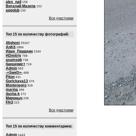
alex_nail
158
Виталий Мазепа
152
apgolub
150
Все участники
Топ 15 по количеству фотографий:
46ghost
35347
AnKit
1884
Иван_Правдин
1540
HDmitriy
768
asamspb
739
бакшевист
719
Admin
583
-=SweD=-
489
Piton
431
Gurickaya13
379
Montenegro
328
marina
286
dasha-k
272
Мироныч
236
FAQ
223
Все участники
Топ 15 по количеству комментариев:
Admin
1443