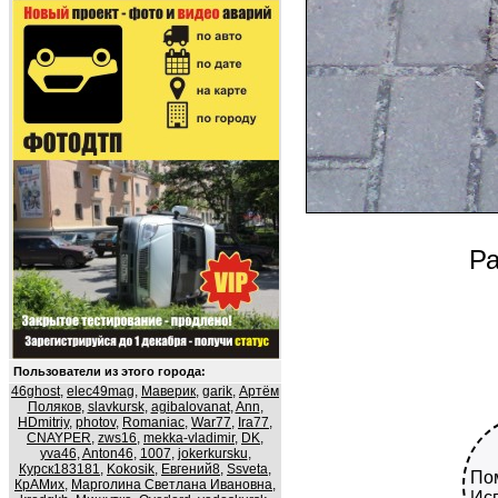
Ра
Пользователи из этого города:
46ghost
,
elec49mag
,
Маверик
,
garik
,
Артём
Поляков
,
slavkursk
,
agibalovanat
,
Ann
,
HDmitriy
,
photov
,
Romaniac
,
War77
,
Ira77
,
CNAYPER
,
zws16
,
mekka-vladimir
,
DK
,
yva46
,
Anton46
,
1007
,
jokerkursku
,
Курск183181
,
Kokosik
,
Евгений8
,
Ssveta
,
Пом
КрАМих
,
Марголина Светлана Ивановна
,
Исп