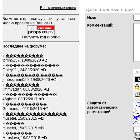
Все ключевые слова
Добавить комментарий
Имя:
Вы можете проявить участие, установив
кнопку проекта на Ваш сайт:
Комментарий:
Получить код кнопки!
Последнее на форуме:
»
����������
tomh5157, 10/09/2020
»
�����-���������
Finley11-, 24/08/2020
BB
»
��������� ������
jonessimon050, 19/08/2020
»
���������
jimmyad07, 08/08/2020
»
��� ���� ������!
46ghost, 03/12/2017
Защита от
»
�����������
автоматических
Germanda, 01/10/2015
регистраций:
»
����� �����������
musetel, 15/09/2015
»
�����
musetel, 15/09/2015
»
�������
Пож
Miroslava, 19/08/2015
Есл