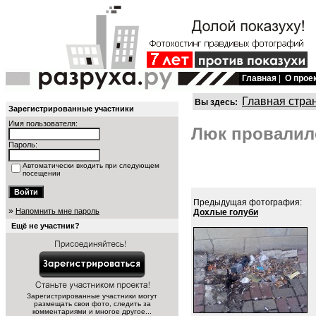
Главная
|
О прое
Главная стра
Вы здесь:
Зарегистрированные участники
Имя пользователя:
Люк провалилс
Пароль:
Автоматически входить при следующем
посещении
Предыдущая фотография:
»
Напомнить мне пароль
Дохлые голуби
Ещё не участник?
Зарегистрированные участники могут
размещать свои фото, следить за
комментариями и многое другое...