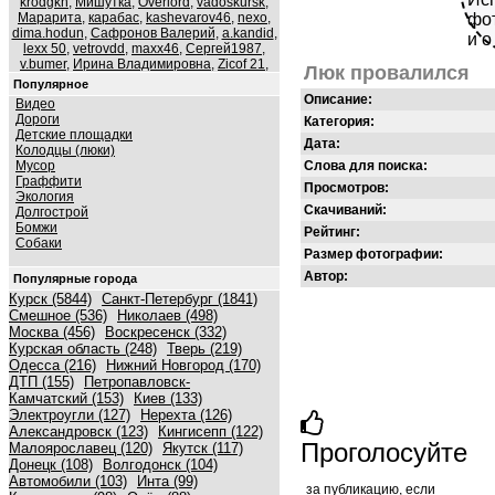
krodgkh
,
Мишутка
,
Overlord
,
vadoskursk
,
Марарита
,
карабас
,
kashevarov46
,
nexo
,
фот
dima.hodun
,
Сафронов Валерий
,
a.kandid
,
и о
lexx 50
,
vetrovdd
,
maxx46
,
Сергей1987
,
v.bumer
,
Ирина Владимировна
,
Zicof 21
,
Люк провалился
Популярное
Описание:
Видео
Дороги
Категория:
Детские площадки
Дата:
Колодцы (люки)
Мусор
Слова для поиска:
Граффити
Просмотров:
Экология
Скачиваний:
Долгострой
Бомжи
Рейтинг:
Собаки
Размер фотографии:
Автор:
Популярные города
Курск (5844)
Санкт-Петербург (1841)
Смешное (536)
Николаев (498)
Москва (456)
Воскресенск (332)
Курская область (248)
Тверь (219)
Одесса (216)
Нижний Новгород (170)
ДТП (155)
Петропавловск-
Камчатский (153)
Киев (133)
Электроугли (127)
Нерехта (126)
Александровск (123)
Кингисепп (122)
Проголосуйте
Малоярославец (120)
Якутск (117)
Донецк (108)
Волгодонск (104)
Автомобили (103)
Инта (99)
за публикацию, если