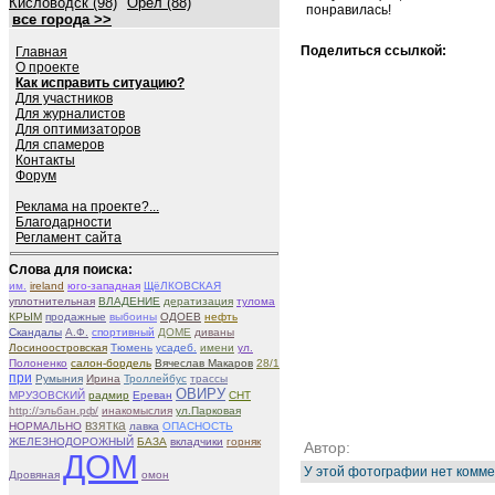
Кисловодск (98)
Орёл (88)
понравилась!
все города >>
Поделиться ссылкой:
Главная
О проекте
Как исправить ситуацию?
Для участников
Для журналистов
Для оптимизаторов
Для спамеров
Контакты
Форум
Реклама на проекте?...
Благодарности
Регламент сайта
Слова для поиска:
им.
ireland
юго-западная
ЩёЛКОВСКАЯ
уплотнительная
ВЛАДЕНИЕ
дератизация
тулома
КРЫМ
продажные
выбоины
ОДОЕВ
нефть
Скандалы
А.Ф.
спортивный
ДОМЕ
диваны
Лосиноостровская
Тюмень
усадеб.
имени
ул.
Полоненко
салон-бордель
Вячеслав Макаров
28/1
при
Румыния
Ирина
Троллейбус
трассы
ОВИРУ
МРУЗОВСКИЙ
радмир
Ереван
СНТ
http://эльбан.рф/
инакомыслия
ул.Парковая
взятка
НОРМАЛЬНО
лавка
ОПАСНОСТЬ
ЖЕЛЕЗНОДОРОЖНЫЙ
БАЗА
вкладчики
горняк
Автор:
ДОМ
У этой фотографии нет комме
Дровяная
омон