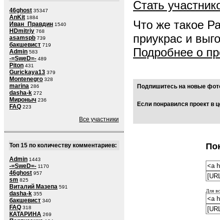
Стать участник
46ghost
35347
AnKit
1884
Что же такое Р
Иван_Правдин
1540
HDmitriy
768
приукрас и выг
asamspb
739
бакшевист
719
Подробнее о пр
Admin
583
-=SweD=-
489
Piton
431
Gurickaya13
379
Montenegro
328
marina
Подпишитесь на новые фото
286
dasha-k
272
Мироныч
236
Если понравился проект в ц
FAQ
223
Все участники
По
Топ 15 по количеству комментариев:
Admin
1443
-=SweD=-
1170
46ghost
957
sm
825
Виталий Мазепа
591
Для вс
dasha-k
355
бакшевист
340
FAQ
318
КАТАРИНА
269