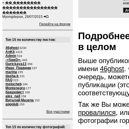
»
�� ��������
нов
����������������
�������
Myongdepue, 28/07/2015
Перейти на форум
Подробнее
Топ 15 по количеству постов:
в целом
46ghost
6230
AnKit
1415
Admin
519
Выше опубликов
-=SweD=-
442
Gurickaya13
356
имени
46ghost
.
Иван_Правдин
237
marina
235
очередь, может
dasha-k
231
FAQ
223
публикации (эт
melocheb
194
Montenegro
177
соответствующ
бакшевист
166
alex_nail
158
Виталий Мазепа
152
Так же Вы може
apgolub
150
провалился
, и
Все участники
фотографии гор
Топ 15 по количеству фотографий: