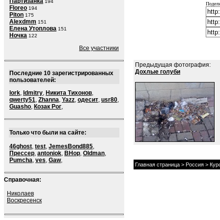
Партизанка
194
Подели
Floreo
194
Piton
175
Alexdmm
151
Елена Утоплова
151
Ночка
122
Все участники
Предыдущая фотография:
Дохлые голуби
Последние 10 зарегистрированных
пользователей:
lork
,
ldmitry
,
Никита Тихонов
,
qwerty51
,
Zhanna
,
Yazz
,
одесит
,
usr80
,
Guasho
,
Козак Рог
,
Только что были на сайте:
46ghost
,
test
,
JemesBond885
,
Прессер
,
antoniok
,
BHop
,
Oldman
,
Pumcha
,
ves
,
Gaw
,
Главная страница
>
Россия
>
Кур
Справочная:
Николаев
Воскресенск