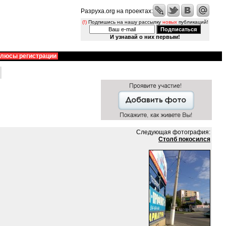
Разруха.org на проектах:
(!)
Подпишись на нашу рассылку
новых
публикаций!
И узнавай о них первым!
люсы регистрации
Следующая фотография:
Столб покосился