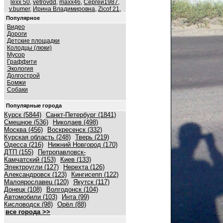
lexx 50
,
vetrovdd
,
maxx46
,
Сергей1987
,
v.bumer
,
Ирина Владимировна
,
Zicof 21
,
Популярное
Видео
Дороги
Детские площадки
Колодцы (люки)
Мусор
Граффити
Экология
Долгострой
Бомжи
Собаки
Популярные города
Курск (5844)
Санкт-Петербург (1841)
Смешное (536)
Николаев (498)
Москва (456)
Воскресенск (332)
Курская область (248)
Тверь (219)
Одесса (216)
Нижний Новгород (170)
ДТП (155)
Петропавловск-
Камчатский (153)
Киев (133)
Электроугли (127)
Нерехта (126)
Александровск (123)
Кингисепп (122)
Малоярославец (120)
Якутск (117)
Донецк (108)
Волгодонск (104)
Автомобили (103)
Инта (99)
Кисловодск (98)
Орёл (88)
все города >>