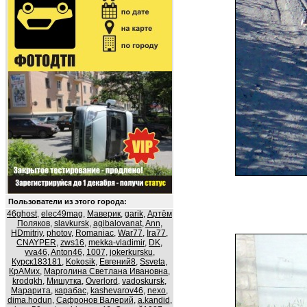
Пользователи из этого города:
46ghost
,
elec49mag
,
Маверик
,
garik
,
Артём
Поляков
,
slavkursk
,
agibalovanat
,
Ann
,
HDmitriy
,
photov
,
Romaniac
,
War77
,
Ira77
,
CNAYPER
,
zws16
,
mekka-vladimir
,
DK
,
yva46
,
Anton46
,
1007
,
jokerkursku
,
Курск183181
,
Kokosik
,
Евгений8
,
Ssveta
,
КрАМих
,
Марголина Светлана Ивановна
,
krodgkh
,
Мишутка
,
Overlord
,
vadoskursk
,
Марарита
,
карабас
,
kashevarov46
,
nexo
,
dima.hodun
,
Сафронов Валерий
,
a.kandid
,