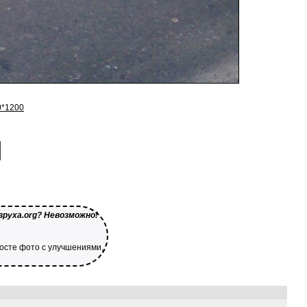
0*1200
зруха.org? Невозможно!
посте фото с улучшениями,