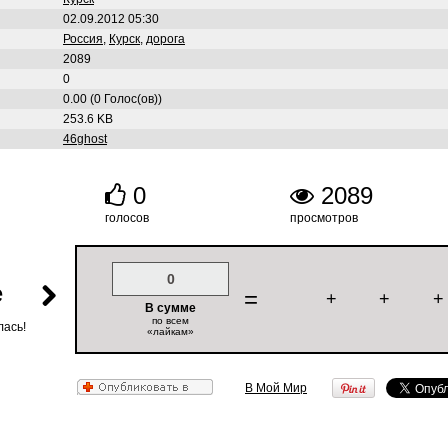
02.09.2012 05:30
Россия
,
Курск
,
дорога
2089
0
0.00 (0 Голос(ов))
253.6 KB
46ghost
0
2089
голосов
просмотров
0
е
=
+
+
+
В сумме
по всем
лась!
«лайкам»
В Мой Мир