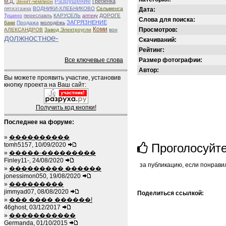
Разрушение
Гребенка
М.Д.
Зенит-чемпион
пятиэтажка
ВОДНИКИ-ХЛЕБНИКОВО
Сельменга
Дата:
Тушино
переславль
КАРУСЕЛЬ
аптеку
ДОРОГЕ
Слова для поиска:
ЗАГРЯЗНЕНИЕ
баки
Продажа
молодёжь
Коми
Просмотров:
АЛЕКСАНДРОВ
Завод Электроугли
вон
должностное-
Скачиваний:
Рейтинг:
Все ключевые слова
Размер фотографии:
Автор:
Вы можете проявить участие, установив
кнопку проекта на Ваш сайт:
Получить код кнопки!
Последнее на форуме:
»
����������
tomh5157, 10/09/2020
Проголосуйт
»
�����-���������
Finley11-, 24/08/2020
за публикацию, если понрави
»
��������� ������
jonessimon050, 19/08/2020
»
���������
jimmyad07, 08/08/2020
Поделиться ссылкой:
»
��� ���� ������!
46ghost, 03/12/2017
»
�����������
Germanda, 01/10/2015