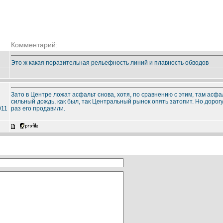
Комментарий:
Это ж какая поразительная рельефность линий и плавность обводов
Зато в Центре ложат асфальт снова, хотя, по сравнению с этим, там асф
сильный дождь, как был, так Центральный рынок опять затопит. Но дорог
011
раз его продавили.