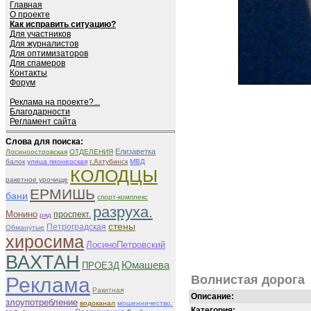
Главная
О проекте
Как исправить ситуацию?
Для участников
Для журналистов
Для оптимизаторов
Для спамеров
Контакты
Форум
Реклама на проекте?...
Благодарности
Регламент сайта
Слова для поиска:
Елизаветка
Лосиноостровская
ОТДЕЛЕНИЯ
балок
улица пионерская
г.Ахтубинск
МВД
КОЛОДЦЫ
ракетное урочище
ЕРМИШЬ
бани
спорт-комплекс
разруха.
Монино
проспект.
ряд
стены
Петроградская
Обманутые
хиросима
ЛосиноПетровский
ВАХТАН
Юмашева
ПРОЕЗД
Волнистая дорога
Реклама
Ракитная
Описание:
злоупотребление
водоканал
мошенничество.
Категория: