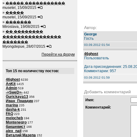
»
����� �����������
musetel, 15/09/2015
»
�����
musetel, 15/09/2015
»
�������
Miroslava, 19/08/2015
Автор:
»
�� ��������
George
����������������
Гость
�������
03.09.2012 01:54
Myongdepue, 28/07/2015
46ghost
Перейти на форум
Пользователь
Дата присоединения: 25.08.2
Топ 15 по количеству постов:
Комментарии: 957
03.09.2012 01:59
46ghost
6230
AnKit
1415
Admin
519
Добавить комментарий
-=SweD=-
442
Gurickaya13
356
Имя:
Иван_Правдин
237
marina
235
Комментарий:
dasha-k
231
FAQ
223
melocheb
194
Montenegro
177
бакшевист
166
alex_nail
158
Виталий Мазепа
152