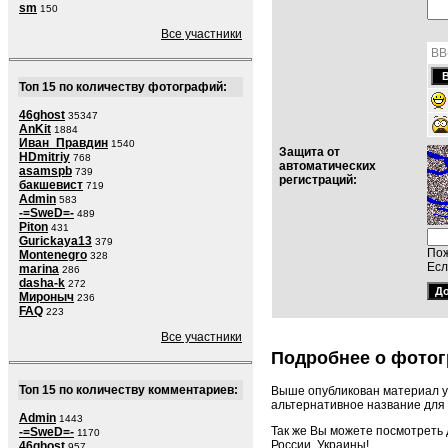
sm
150
Все участники
BB
Топ 15 по количеству фотографий:
46ghost
35347
AnKit
1884
Иван_Правдин
1540
Защита от
HDmitriy
768
автоматических
asamspb
739
регистраций:
бакшевист
719
Admin
583
-=SweD=-
489
Piton
431
Gurickaya13
379
Пож
Montenegro
328
Есл
marina
286
dasha-k
272
Мироныч
236
FAQ
223
Все участники
Подробнее о фотог
Топ 15 по количеству комментариев:
Выше опубликован материал у
альтернативное название для 
Admin
1443
Так же Вы можете посмотреть
-=SweD=-
1170
России, Украины!
46ghost
957