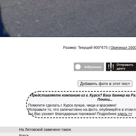
Размер: Текущий 900*675 |
Оригинал 160
Добавить фото в этот пост
Представляете компанию из г. Курск? Ваш баннер на Ра
Почти...
Помогите сделать г. Курск лучше, чище и красивее!
Исправьте то, что запечатлено на фото, опубликуйте в этом 
и о Вас узнают благодарные горожане! Подробнее
здесь >>
На Литовской замечено такое.
Курск