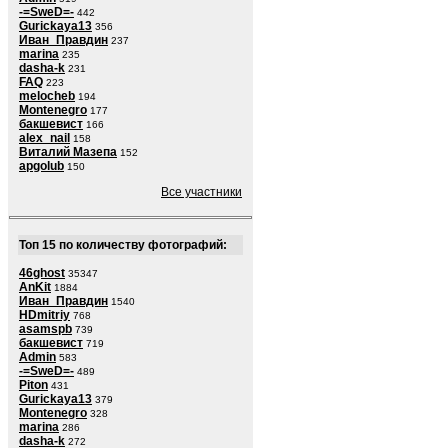
-=SweD=-
442
Gurickaya13
356
Иван_Правдин
237
marina
235
dasha-k
231
FAQ
223
melocheb
194
Montenegro
177
бакшевист
166
alex_nail
158
Виталий Мазепа
152
apgolub
150
Все участники
Топ 15 по количеству фотографий:
46ghost
35347
AnKit
1884
Иван_Правдин
1540
HDmitriy
768
asamspb
739
бакшевист
719
Admin
583
-=SweD=-
489
Piton
431
Gurickaya13
379
Montenegro
328
marina
286
dasha-k
272