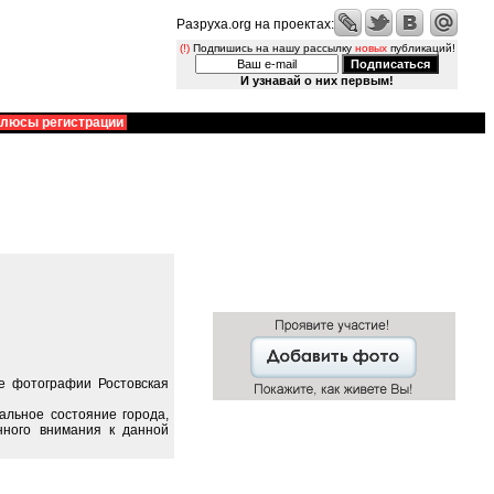
Разруха.org на проектах:
(!)
Подпишись на нашу рассылку
новых
публикаций!
И узнавай о них первым!
люсы регистрации
е фотографии Ростовская
альное состояние города,
нного внимания к данной