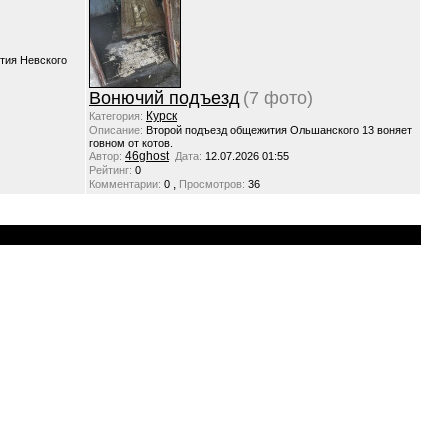
тия Невского
Вонючий подъезд
(7 фото)
Курск
Категория:
Описание:
Второй подъезд общежития Ольшанского 13 воняет
говном от котов.
46ghost
Автор:
Дата:
12.07.2026 01:55
Рейтинг:
0
,
Комментарии:
0
Просмотров:
36