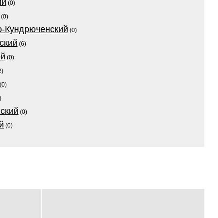
ий
(0)
(0)
о-Кундрюченский
(0)
ский
(6)
ой
(0)
2)
(0)
)
ский
(0)
й
(0)