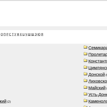
О
П
Р
С
Т
У
Ф
Х
Ц
Ч
Ш
Щ
Э
Ю
Я
Семикар
Пролета
Констант
Цимлянс
Донской
(
Лиховск
Майский
(
Усть-Дон
кий
Каменол
(2)