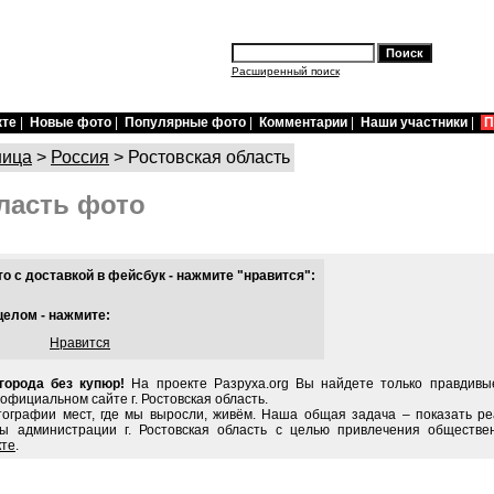
Расширенный поиск
кте
|
Новые фото
|
Популярные фото
|
Комментарии
|
Наши участники
|
П
ница
>
Россия
> Ростовская область
ласть фото
 с доставкой в фейсбук - нажмите "нравится":
целом - нажмите:
Нравится
города без купюр!
На проекте Разруха.org Вы найдете только правдивы
 официальном сайте г. Ростовская область.
тографии мест, где мы выросли, живём. Наша общая задача – показать ре
ы администрации г. Ростовская область с целью привлечения обществе
кте
.