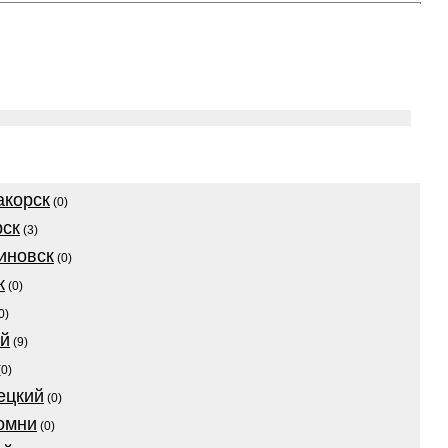
акорск
(0)
рск
(3)
иновск
(0)
к
(0)
0)
ой
(9)
0)
ецкий
(0)
омни
(0)