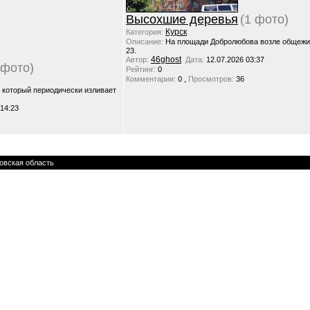
Высохшие деревья
(1 фото)
Курск
Категория:
Описание:
На площади Добролюбова возле общежи
23.
46ghost
Автор:
Дата:
12.07.2026 03:37
 фото)
Рейтинг:
0
,
Комментарии:
0
Просмотров:
36
, который периодически изливает
 14:23
овская область