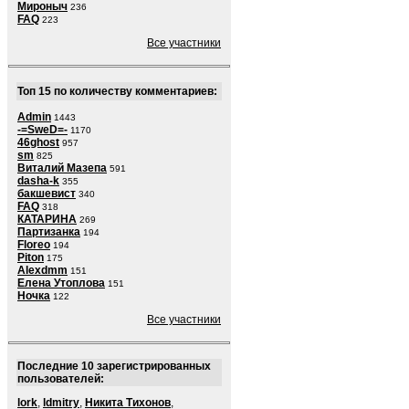
Мироныч
236
FAQ
223
Все участники
Топ 15 по количеству комментариев:
Admin
1443
-=SweD=-
1170
46ghost
957
sm
825
Виталий Мазепа
591
dasha-k
355
бакшевист
340
FAQ
318
КАТАРИНА
269
Партизанка
194
Floreo
194
Piton
175
Alexdmm
151
Елена Утоплова
151
Ночка
122
Все участники
Последние 10 зарегистрированных
пользователей:
lork
,
ldmitry
,
Никита Тихонов
,