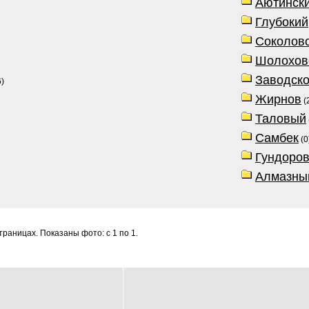
Аютинск
Глубокий
Соколов
Шолохов
Заводск
)
Жирнов
(
Таловый
Самбек
(0
Гундоров
Алмазны
раницах. Показаны фото: с 1 по 1.