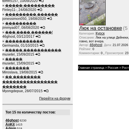
tomh5157, 10/09/2020
»
�����-���������
Finley11-, 24/08/2020
»
��������� ������
jonessimon050, 19/08/2020
»
���������
Люк на остановке
(5
jimmyad07, 08/08/2020
»
��� ���� ������!
Курск
Категория:
46ghost, 03/12/2017
Описание:
Люк на улице Дейнеки
»
�����������
говно, вот вчера.
46ghost
Автор:
Дата:
21.07.2026
Germanda, 01/10/2015
Рейтинг:
0
»
����� �����������
,
Комментарии:
0
Просмотров:
23
musetel, 15/09/2015
»
�����
musetel, 15/09/2015
»
�������
Главная страница
>
Россия
> Рост
Miroslava, 19/08/2015
»
�� ��������
����������������
�������
Myongdepue, 28/07/2015
Перейти на форум
Топ 15 по количеству постов:
46ghost
6230
AnKit
1415
Admin
519