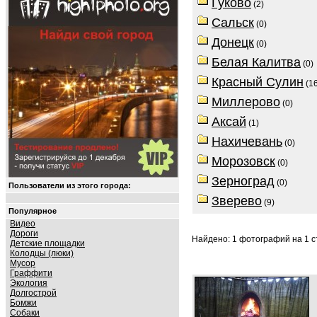
Гуково
(2)
Сальск
(0)
Донецк
(0)
Белая Калитва
(0)
Красный Сулин
(16
Миллерово
(0)
Аксай
(1)
Нахичевань
(0)
Морозовск
(0)
Зерноград
(0)
Пользователи из этого города:
Зверево
(9)
Популярное
Видео
Дороги
Найдено: 1 фотографий на 1 ст
Детские площадки
Колодцы (люки)
Мусор
Граффити
Экология
Долгострой
Бомжи
Собаки