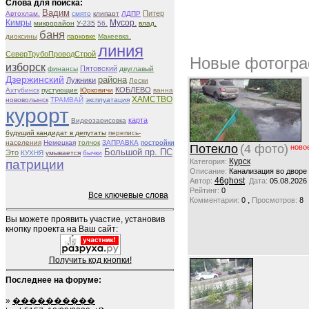
Слова для поиска:
Вадим
Питер
Автохлам.
смято
клипарт
ЛДПР
Кимры
Мусор.
микрорайон
У-235
56.
влад.
баня
диоксины
парковке
Макеевка.
линия
СеверТрубоПроводСтрой
Новые фотогра
изборск
Пятовский
финансы
двуглавый
Дзержинский
района
Лужники
Лески
КОБЛЕВО
Ахтубинск
пустующие
Юрковичи
ванна
ХАМСТВО
нововолынск
ТРАМВАЙ
эксплуатация
курорт
карта
Видеозарисовка
будущий кандидат в депутаты
перепись-
населения
Немецкая
толчок
ЗАПРАВКА
постройки
Потекло
(4 фото)
ново
Большой пр. ПС
Это
КУХНЯ
умывается
бычки
Курск
патриции
Категория:
Описание:
Канализация во дворе
46ghost
Автор:
Дата:
05.08.2026
Рейтинг:
0
Все ключевые слова
,
Комментарии:
0
Просмотров:
8
Вы можете проявить участие, установив
кнопку проекта на Ваш сайт:
Получить код кнопки!
Последнее на форуме:
»
����������