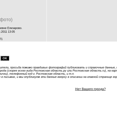
 фото)
ревне Елизарово.
.2011 13:05
71
тели, просьба помимо правдивых фотографий публиковать и справочные данные, т
ода (скорее всего вида Ростовская область.ру или Ростовская область.ru), на кар
чки), телефонный код г. Ростовская область, и т.п.
 письмах, и мы опубликуем эти данные вверху в описании на главной странице гор
Нет Вашего города?