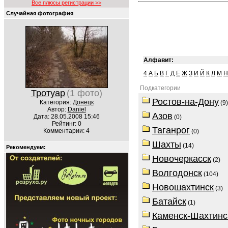
Все плюсы регистрации >>
Случайная фотография
Алфавит:
4
А
Б
В
Г
Д
Е
Ж
З
И
Й
К
Л
М
Н
Подкатегории
Тротуар
(1 фото)
Ростов-на-Дону
Категория:
Донецк
(9)
Автор:
Daniel
Азов
Дата: 28.05.2008 15:46
(0)
Рейтинг: 0
Таганрог
Комментарии: 4
(0)
Шахты
(14)
Рекомендуем:
Новочеркасск
(2)
Волгодонск
(104)
Новошахтинск
(3)
Батайск
(1)
Каменск-Шахтинс