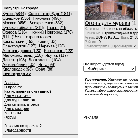
Популярные города
Курск (5844)
Санкт-Петербург (1841)
Смешное (536)
Николаев (498)
Огонь для чурека
(1
Москва (456)
Воскресенск (332)
Курская область (248)
Тверь (219)
Ростовская область
Категория:
Одесса (216)
Нижний Новгород (170)
Описание:
Строили таджики в де
ДТП (155)
Петропавловск-
BONWIK2011
Автор:
Дата:
24.08
Камчатский (153)
Киев (133)
Рейтинг:
0
Электроугли (127)
Нерехта (126)
,
Комментарии:
1
Просмотров:
20
Александровск (123)
Кингисепп (122)
Малоярославец (120)
Якутск (117)
Донецк (108)
Волгодонск (104)
Автомобили (103)
Инта (99)
Посмотреть другой город:
Кисловодск (98)
Орёл (88)
все города >>
Примечание:
Уважаемые посети
Главная
Ссылки на официальный сайт гор
О проекте
транспорта (автобусы и электри
Присылайте вышеуказанное нам в
Как исправить ситуацию?
проекта Разруха.org.
Для участников
Для журналистов
Для оптимизаторов
Для спамеров
Контакты
Форум
Реклама:
Реклама на проекте?...
Благодарности