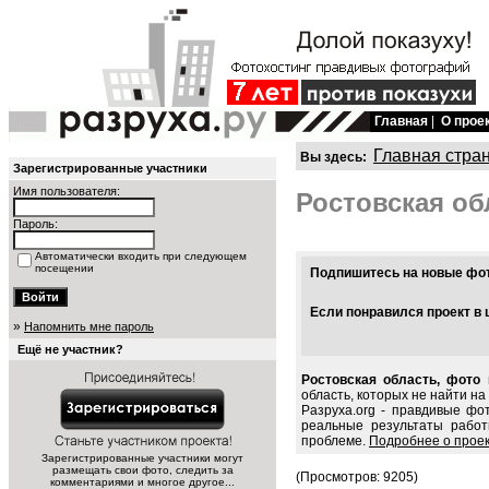
Главная
|
О прое
Главная стра
Вы здесь:
Зарегистрированные участники
Имя пользователя:
Ростовская об
Пароль:
Автоматически входить при следующем
посещении
Подпишитесь на новые фото
Если понравился проект в 
»
Напомнить мне пароль
Ещё не участник?
Ростовская область, фото 
область, которых не найти на
Разруха.org - правдивые фо
реальные результаты работ
проблеме.
Подробнее о прое
Зарегистрированные участники могут
размещать свои фото, следить за
(Просмотров: 9205)
комментариями и многое другое...