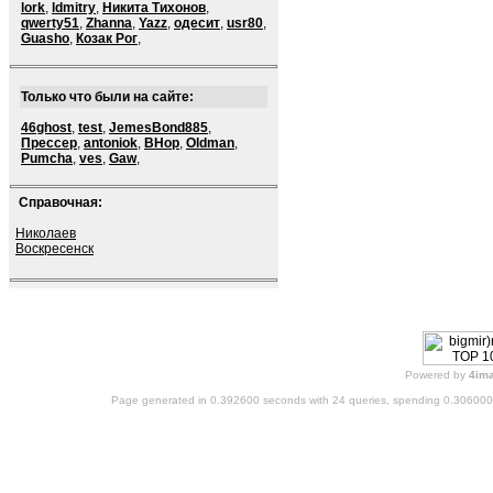
lork
,
ldmitry
,
Никита Тихонов
,
qwerty51
,
Zhanna
,
Yazz
,
одесит
,
usr80
,
Guasho
,
Козак Рог
,
Только что были на сайте:
46ghost
,
test
,
JemesBond885
,
Прессер
,
antoniok
,
BHop
,
Oldman
,
Pumcha
,
ves
,
Gaw
,
Справочная:
Николаев
Воскресенск
Powered by
4im
Page generated in 0.392600 seconds with 24 queries, spending 0.30600