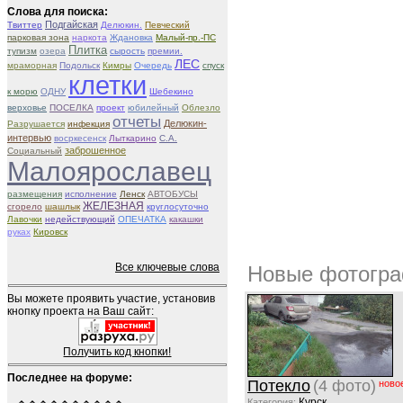
Слова для поиска:
Подгайская
Твиттер
Делюкин.
Певческий
парковая зона
наркота
Ждановка
Малый-пр.-ПС
Плитка
тупизм
озера
сырость
премии.
ЛЕС
мраморная
Подольск
Кимры
Очередь
спуск
клетки
к морю
ОДНУ
Шебекино
верховье
ПОСЕЛКА
проект
юбилейный
Облезло
отчеты
Делюкин-
Разрушается
инфекция
интервью
восркесенск
Лыткарино
С.А.
заброшенное
Социальный
Малоярославец
размещения
исполнение
Ленск
АВТОБУСЫ
ЖЕЛЕЗНАЯ
сгорело
шашлык
круглосуточно
Лавочки
недействующий
ОПЕЧАТКА
какашки
руках
Кировск
Все ключевые слова
Новые фотогра
Вы можете проявить участие, установив
кнопку проекта на Ваш сайт:
Получить код кнопки!
Последнее на форуме:
Потекло
(4 фото)
ново
Курск
Категория: