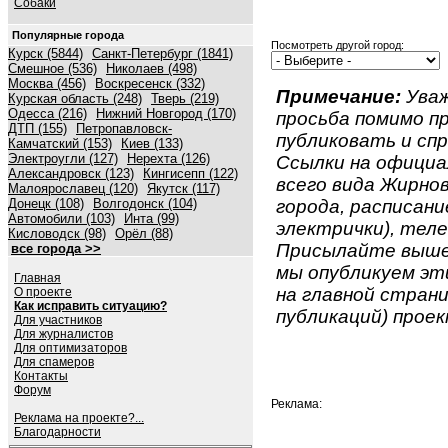
Собаки
Популярные города
Посмотреть другой город:
Курск (5844)
Санкт-Петербург (1841)
Смешное (536)
Николаев (498)
Москва (456)
Воскресенск (332)
Примечание:
Уваж
Курская область (248)
Тверь (219)
Одесса (216)
Нижний Новгород (170)
просьба помимо 
ДТП (155)
Петропавловск-
публиковать и спр
Камчатский (153)
Киев (133)
Электроугли (127)
Нерехта (126)
Ссылки на официа
Александровск (123)
Кингисепп (122)
всего вида Жирнов
Малоярославец (120)
Якутск (117)
Донецк (108)
Волгодонск (104)
города, расписан
Автомобили (103)
Инта (99)
электрички), теле
Кисловодск (98)
Орёл (88)
Присылайте вышеу
все города >>
мы опубликуем эти
Главная
на главной страни
О проекте
Как исправить ситуацию?
публикаций) проек
Для участников
Для журналистов
Для оптимизаторов
Для спамеров
Контакты
Форум
Реклама:
Реклама на проекте?...
Благодарности