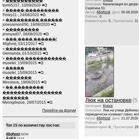
»
����������
Описание:
Канализация во дворе
tomh5157, 10/09/2020
Серёгина 51.
»
�����-���������
46ghost
Автор:
Дата:
05.08.2026
Finley11-, 24/08/2020
Рейтинг:
0
»
��������� ������
,
Комментарии:
0
Просмотров:
11
jonessimon050, 19/08/2020
»
���������
jimmyad07, 08/08/2020
»
��� ���� ������!
46ghost, 03/12/2017
»
�����������
Germanda, 01/10/2015
»
����� �����������
musetel, 15/09/2015
»
�����
musetel, 15/09/2015
»
�������
Miroslava, 19/08/2015
»
�� ��������
����������������
�������
Люк на остановке
(5
Myongdepue, 28/07/2015
Курск
Категория:
Перейти на форум
Описание:
Люк на улице Дейнеки
периодически изливает говно, вот
46ghost
Автор:
Дата:
21.07.2026
Рейтинг:
0
Топ 15 по количеству постов:
,
Комментарии:
0
Просмотров:
25
46ghost
6230
AnKit
1415