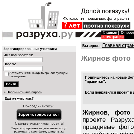
Главная
|
О прое
регистрации
Главная стра
Вы здесь:
Зарегистрированные участники
Имя пользователя:
Жирнов фото
Пароль:
Автоматически входить при следующем
посещении
Подпишитесь на новые фот
"нравится":
»
Напомнить мне пароль
Если понравился проект в 
Ещё не участник?
Жирнов, фото 
проекте Разрух
правдивые фото
Зарегистрированные участники могут
размещать свои фото, следить за
не найти на офи