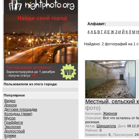
Алфавит:
4
А
Б
В
Г
Д
Е
Ж
З
И
Й
К
Л
М
Н
Найдено: 2 фотографий на 1 ст
Пользователи из этого города:
Популярное
Местный, сельский 
Видео
Дороги
фото)
Детские площадки
Жирнов
Колодцы (люки)
Категория:
Мусор
Описание:
Всё что осталось от б
роскоши.
Граффити
Шиншилла
Автор:
Дата:
08.12.2
Экология
Рейтинг:
0
Долгострой
,
Комментарии:
0
Просмотров:
24
Бомжи