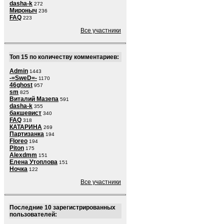
dasha-k
272
Мироныч
236
FAQ
223
Все участники
Топ 15 по количеству комментариев:
Admin
1443
-=SweD=-
1170
46ghost
957
sm
825
Виталий Мазепа
591
dasha-k
355
бакшевист
340
FAQ
318
КАТАРИНА
269
Партизанка
194
Floreo
194
Piton
175
Alexdmm
151
Елена Утоплова
151
Ночка
122
Все участники
Последние 10 зарегистрированных
пользователей: