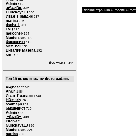
Admin
519
-=SweD=-
442
Главная страница
>
Россия
>
Рост
Gurickaya13
356
Иван_Правдин
237
marina
235
dasha-k
231
FAQ
223
melocheb
194
Montenegro
177
бакшевист
166
alex_nail
158
Виталий Мазепа
152
sm
150
Все участники
Топ 15 по количеству фотографий:
46ghost
35347
AnKit
1884
Иван_Правдин
1540
HDmitriy
768
asamspb
739
бакшевист
719
Admin
583
-=SweD=-
489
Piton
431
Gurickaya13
379
Montenegro
328
marina
286