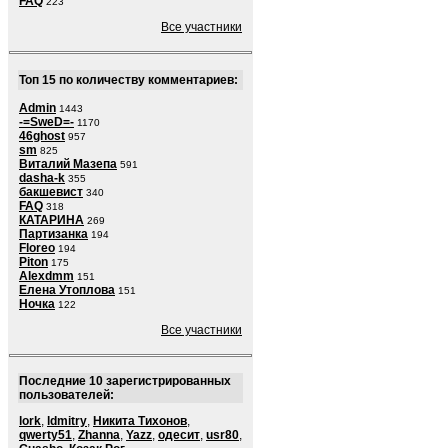
FAQ
223
Все участники
Топ 15 по количеству комментариев:
Admin
1443
-=SweD=-
1170
46ghost
957
sm
825
Виталий Мазепа
591
dasha-k
355
бакшевист
340
FAQ
318
КАТАРИНА
269
Партизанка
194
Floreo
194
Piton
175
Alexdmm
151
Елена Утоплова
151
Ночка
122
Все участники
Последние 10 зарегистрированных
пользователей:
lork
,
ldmitry
,
Никита Тихонов
,
qwerty51
,
Zhanna
,
Yazz
,
одесит
,
usr80
,