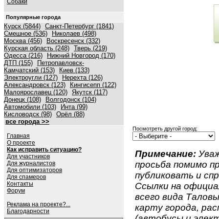
Собаки
Популярные города
Курск (5844)
Санкт-Петербург (1841)
Смешное (536)
Николаев (498)
Москва (456)
Воскресенск (332)
Курская область (248)
Тверь (219)
Одесса (216)
Нижний Новгород (170)
ДТП (155)
Петропавловск-
Камчатский (153)
Киев (133)
Электроугли (127)
Нерехта (126)
Александровск (123)
Кингисепп (122)
Малоярославец (120)
Якутск (117)
Донецк (108)
Волгодонск (104)
Автомобили (103)
Инта (99)
Кисловодск (98)
Орёл (88)
все города >>
Посмотреть другой город:
Главная
О проекте
Как исправить ситуацию?
Примечание:
Уваж
Для участников
просьба помимо 
Для журналистов
Для оптимизаторов
публиковать и спр
Для спамеров
Контакты
Ссылки на официа
Форум
всего вида Таловый
Реклама на проекте?...
карту города, ра
Благодарности
(автобусы и элект