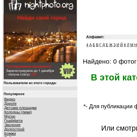
Алфавит:
4
А
Б
В
Г
Д
Е
Ж
З
И
Й
К
Л
М
Н
Найдено: 0 фотог
В этой ка
Пользователи из этого города:
Популярное
Видео
Дороги
*- Для публикации
Детские площадки
Колодцы (люки)
Мусор
Граффити
Экология
Или смот
Долгострой
Бомжи