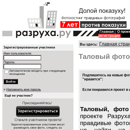
Главная
|
О прое
регистрации
Главная стра
Вы здесь:
Зарегистрированные участники
Имя пользователя:
Таловый фото
Пароль:
Автоматически входить при следующем
посещении
Подпишитесь на новые фот
"нравится":
»
Напомнить мне пароль
Если понравился проект в 
Ещё не участник?
Таловый, фото
проекте Разрух
правдивые фото
Зарегистрированные участники могут
размещать свои фото, следить за
не найти на 