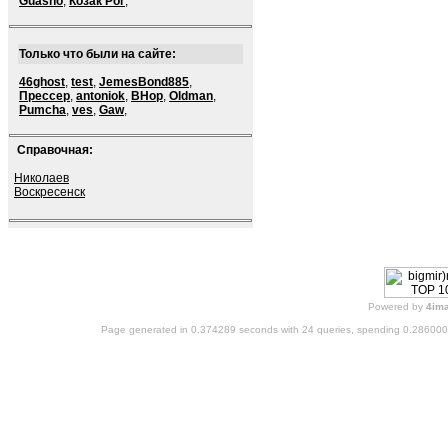
Guasho
,
Козак Рог
,
Только что были на сайте:
46ghost
,
test
,
JemesBond885
,
Прессер
,
antoniok
,
BHop
,
Oldman
,
Pumcha
,
ves
,
Gaw
,
Справочная:
Николаев
Воскресенск
Powered by
4im
Page generated in 0.374289 seconds with 24 queries, spending 0.28600