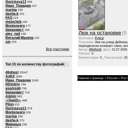
Gurickaya13
356
Иван_Правдин
237
marina
235
dasha-k
231
FAQ
223
melocheb
194
Montenegro
177
бакшевист
166
Люк на остановке
(5
alex_nail
158
Виталий Мазепа
Курск
152
Категория:
sm
150
Описание:
Люк на улице Дейнеки
периодически изливает говно, вот
Все участники
46ghost
Автор:
Дата:
21.07.2026
Рейтинг:
0
,
Комментарии:
0
Просмотров:
25
Топ 15 по количеству фотографий:
46ghost
35347
AnKit
1884
Главная страница
>
Россия
>
Рост
Иван_Правдин
1540
HDmitriy
768
asamspb
739
бакшевист
719
Admin
583
-=SweD=-
489
Piton
431
Gurickaya13
379
Montenegro
328
marina
286
dasha-k
272
Мироныч
236