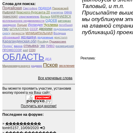
Слова для поиска:
Таловый, и т.п.
Подгайская
Светофор
ПОДХОД
Парковский
Присылайте вышеу
окна
Красного-Курсанта-20
РЫБНАЯ
ачипятка
транспорт
КАРАЧАЕВСК
спорткомплекс
Вольск
мы опубликуем эти
ОДОЕВ
коллекционер недвижимости
автокран
на главной страни
Ирландия
Чухлинка
зарядное
Ларьки
погибшая
дворики
ГМО
ШТУКАТУРКА
СССР
подлежащего
публикаций) проек
сносу
личности
МУНИЦИПАЛЬНАЯ
Волкуша
обгоревший
ЖЕНЩИНА
подземные
кристалл
Карагандинская.обл
Росфуд
Пушкарские
отмывка
Поима"
ванна
"ЖК
ПИВО
размещения
ПРОФЕССОР
asd
СОН
ОБЛАСТЬ
Реклама:
ДЕД
Псков
звселение
Марикоммунэнерго
радмир
Все ключевые слова
Вы можете проявить участие, установив
кнопку проекта на Ваш сайт:
Получить код кнопки!
Последнее на форуме:
»
����������
tomh5157, 10/09/2020
»
�����-���������