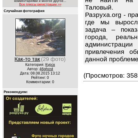
комментариями и многое другое...
Все плюсы регистрации >>
Таловый.
Случайная фотография
Разруха.org - п
где мы выросл
задача – показ
города, реаль
администраци
привлечения об
данной проблем
Как-то так
(29 фото)
Категория:
Курск
Автор:
46ghost
Дата: 08.08.2015 13:12
(Просмотров: 358
Рейтинг: 0
Комментарии: 0
Рекомендуем: