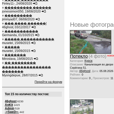
Finley11-, 24/08/2020
»
��������� ������
jonessimon050, 19/08/2020
»
���������
jimmyad07, 08/08/2020
Новые фотогра
»
��� ���� ������!
46ghost, 03/12/2017
»
�����������
Germanda, 01/10/2015
»
����� �����������
musetel, 15/09/2015
»
�����
musetel, 15/09/2015
»
�������
Потекло
(4 фото)
ново
Miroslava, 19/08/2015
Курск
Категория:
»
�� ��������
Описание:
Канализация во дворе
����������������
Серёгина 51.
46ghost
Автор:
Дата:
05.08.2026
�������
Рейтинг:
0
Myongdepue, 28/07/2015
,
Комментарии:
0
Просмотров:
11
Перейти на форум
Топ 15 по количеству постов:
46ghost
6230
AnKit
1415
Admin
519
-=SweD=-
442