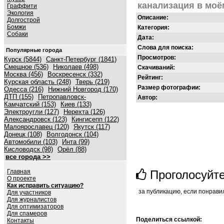
канализация в моё
Граффити
Экология
Описание:
Долгострой
Бомжи
Категория:
Собаки
Дата:
Слова для поиска:
Популярные города
Просмотров:
Курск (5844)
Санкт-Петербург (1841)
Смешное (536)
Николаев (498)
Скачиваний:
Москва (456)
Воскресенск (332)
Рейтинг:
Курская область (248)
Тверь (219)
Размер фотографии:
Одесса (216)
Нижний Новгород (170)
ДТП (155)
Петропавловск-
Автор:
Камчатский (153)
Киев (133)
Электроугли (127)
Нерехта (126)
Александровск (123)
Кингисепп (122)
Малоярославец (120)
Якутск (117)
Донецк (108)
Волгодонск (104)
Автомобили (103)
Инта (99)
Кисловодск (98)
Орёл (88)
все города >>
Главная
Проголосуйт
О проекте
Как исправить ситуацию?
за публикацию, если понрави
Для участников
Для журналистов
Для оптимизаторов
Для спамеров
Поделиться ссылкой:
Контакты