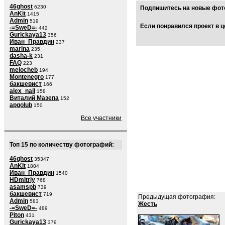
46ghost
6230
Подпишитесь на новые фото
AnKit
1415
Admin
519
Если понравился проект в ц
-=SweD=-
442
Gurickaya13
356
Иван_Правдин
237
marina
235
dasha-k
231
FAQ
223
melocheb
194
Montenegro
177
бакшевист
166
alex_nail
158
Виталий Мазепа
152
apgolub
150
Все участники
Топ 15 по количеству фотографий:
46ghost
35347
AnKit
1884
Иван_Правдин
1540
HDmitriy
768
asamspb
739
бакшевист
719
Предыдущая фотография:
Admin
583
Жесть
-=SweD=-
489
Piton
431
Gurickaya13
379