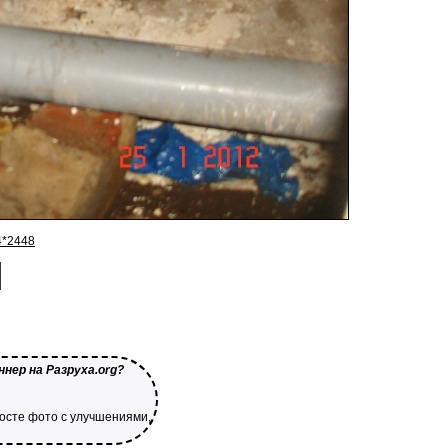
4*2448
нер на Разруха.org?
посте фото с улучшениями,