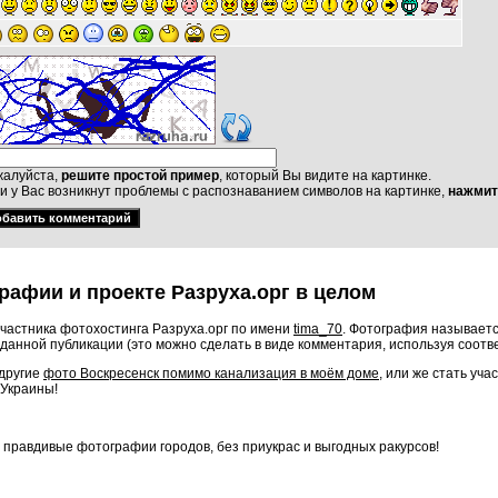
алуйста,
решите простой пример
, который Вы видите на картинке.
и у Вас возникнут проблемы с распознаванием символов на картинке,
нажмит
рафии и проекте Разруха.орг в целом
частника фотохостинга Разруха.орг по имени
tima_70
. Фотография называетс
данной публикации (это можно сделать в виде комментария, используя соот
 другие
фото Воскресенск помимо канализация в моём доме
, или же стать уч
 Украины!
о правдивые фотографии городов, без приукрас и выгодных ракурсов!