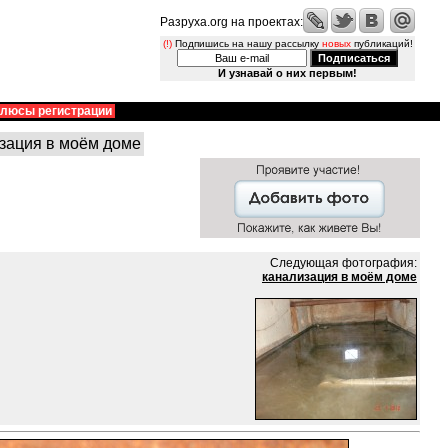
Разруха.org на проектах:
(!)
Подпишись на нашу рассылку
новых
публикаций!
И узнавай о них первым!
люсы регистрации
зация в моём доме
Следующая фотография:
канализация в моём доме