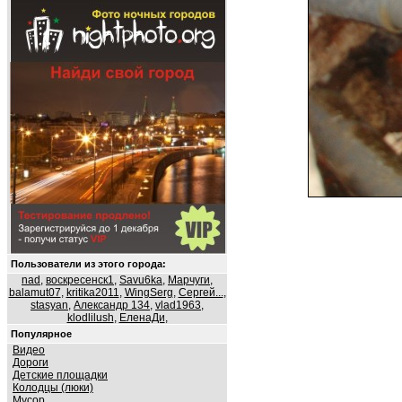
Пользователи из этого города:
nad
,
воскресенск1
,
Savu6ka
,
Марчуги
,
balamut07
,
kritika2011
,
WingSerg
,
Сергей...
,
stasyan
,
Александр 134
,
vlad1963
,
klodlilush
,
ЕленаДи
,
Популярное
Видео
Дороги
Детские площадки
Колодцы (люки)
Мусор