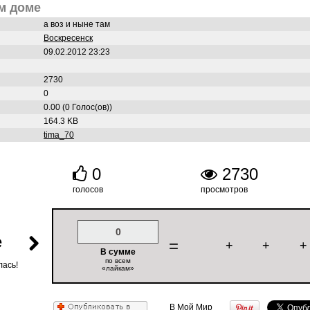
м доме
а воз и ныне там
Воскресенск
09.02.2012 23:23
2730
0
0.00 (0 Голос(ов))
164.3 KB
tima_70
0
2730
голосов
просмотров
0
е
=
+
+
+
В сумме
по всем
лась!
«лайкам»
В Мой Мир