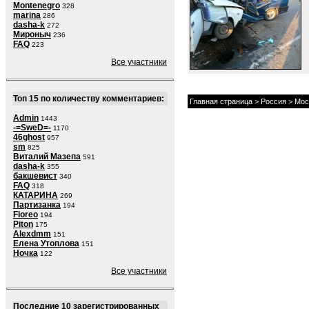
Montenegro
328
marina
286
dasha-k
272
Мироныч
236
FAQ
223
Все участники
Топ 15 по количеству комментариев:
Главная страница
>
Россия
>
Мос
Admin
1443
-=SweD=-
1170
46ghost
957
sm
825
Виталий Мазепа
591
dasha-k
355
бакшевист
340
FAQ
318
КАТАРИНА
269
Партизанка
194
Floreo
194
Piton
175
Alexdmm
151
Елена Утоплова
151
Ночка
122
Все участники
Последние 10 зарегистрированных