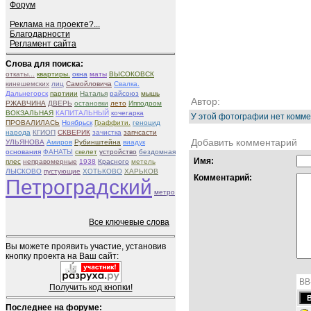
Форум
Реклама на проекте?...
Благодарности
Регламент сайта
Слова для поиска:
откаты...
квартиры.
окна
маты
ВЫСОКОВСК
кинешемских
лиц
Самойловича
Свалка.
Дальнегорск
партиии
Наталья
райсоюз
мышь
Автор:
РЖАВЧИНА
ДВЕРЬ
остановки
лето
Ипподром
ВОКЗАЛЬНАЯ
КАПИТАЛЬНЫЙ
кочегарка
У этой фотографии нет комме
ПРОВАЛИЛАСЬ
Ноябрьск
Граффити.
геноцид
народа
КГИОП
СКВЕРИК
зачистка
запчсасти
Добавить комментарий
УЛЬЯНОВА
Амиров
Рубинштейна
виадук
основания
ФАНАТЫ
скелет
устройство
бездомная
Имя:
плес
неправомерные
1938
Красного
метель
ЛЫСКОВО
пустующие
ХОТЬКОВО
ХАРЬКОВ
Комментарий:
Петроградский
метро
Все ключевые слова
Вы можете проявить участие, установив
кнопку проекта на Ваш сайт:
BB
Получить код кнопки!
Последнее на форуме: