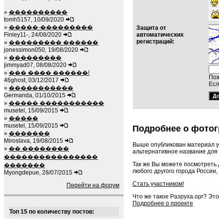
»
����������
tomh5157, 10/09/2020
»
�����-���������
Защита от
Finley11-, 24/08/2020
автоматических
регистраций:
»
��������� ������
jonessimon050, 19/08/2020
»
���������
jimmyad07, 08/08/2020
»
��� ���� ������!
Пож
46ghost, 03/12/2017
Есл
»
�����������
Germanda, 01/10/2015
»
����� �����������
musetel, 15/09/2015
»
�����
musetel, 15/09/2015
Подробнее о фотог
»
�������
Miroslava, 19/08/2015
Выше опубликован материал у
»
�� ��������
альтернативное название для 
����������������
Так же Вы можете посмотреть
�������
любого другого города России,
Myongdepue, 28/07/2015
Стать участником!
Перейти на форум
Что же такое Разруха.орг? Эт
Подробнее о проекте
Топ 15 по количеству постов: