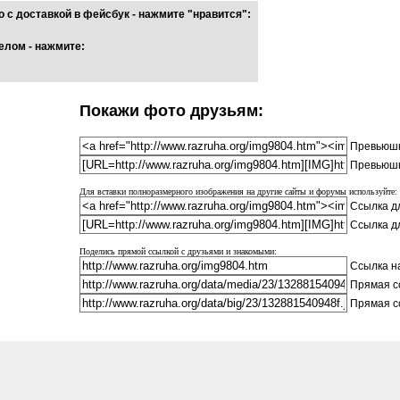
 с доставкой в фейсбук - нажмите "нравится":
елом - нажмите:
Покажи фото друзьям:
Превьюшк
Превьюшк
Для вставки полноразмерного изображения на другие сайты и форумы используйте:
Ссылка дл
Ссылка д
Поделись прямой ссылкой с друзьями и знакомыми:
Ссылка на
Прямая с
Прямая с