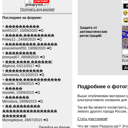
Получить код кнопки!
Последнее на форуме:
»
����������
Защита от
tomh5157, 10/09/2020
автоматических
»
�����-���������
регистраций:
Finley11-, 24/08/2020
»
��������� ������
jonessimon050, 19/08/2020
»
���������
Пож
jimmyad07, 08/08/2020
Есл
»
��� ���� ������!
46ghost, 03/12/2017
»
�����������
Germanda, 01/10/2015
»
����� �����������
musetel, 15/09/2015
Подробнее о фотог
»
�����
musetel, 15/09/2015
Выше опубликован материал у
»
�������
альтернативное название для 
Miroslava, 19/08/2015
»
�� ��������
Так же Вы можете посмотреть
����������������
любого другого города России,
�������
Стать участником!
Myongdepue, 28/07/2015
Что же такое Разруха.орг? Эт
Перейти на форум