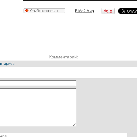
В Мой Мир
Комментарий:
нтариев.
-код