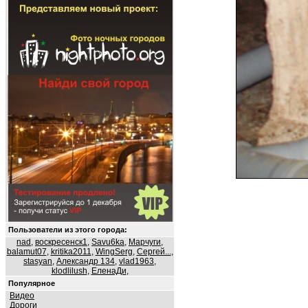
Пользователи из этого города:
nad
,
воскресенск1
,
Savu6ka
,
Марчуги
,
balamut07
,
kritika2011
,
WingSerg
,
Сергей...
,
stasyan
,
Александр 134
,
vlad1963
,
klodlilush
,
ЕленаДи
,
Популярное
Видео
Дороги