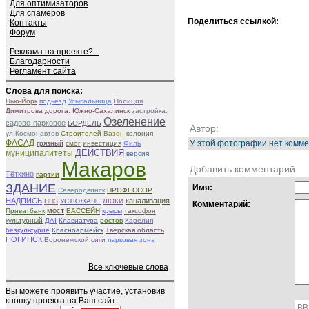
Для оптимизаторов
Для спамеров
Поделиться ссылкой:
Контакты
Форум
Реклама на проекте?...
Благодарности
Регламент сайта
Слова для поиска:
Нью-Йорк
подьезд
Усыпальница
Полиция
Димитрова
дорога. Южно-Сахалинск
застройка.
Озеленение
садово-парковое
БОРДЕЛЬ
Автор:
ул.Космонавтов
Строителей
Вазон
колония
ФАСАД
У этой фотографии нет комме
грязный
смог
инвестиция
Филь
ДЕЙСТВИЯ
муниципалитеты
версия
Макаров
Добавить комментарий
Тёткино
партии
ЗДАНИЕ
Имя:
Северодвинск
ПРОФЕССОР
НАДПИСЬ
канализация
НПЗ
УСТЮЖАНЕ
ЛЮКИ
Комментарий:
мост
Приватбанк
БАССЕЙН
крысы
таксофон
культурный
ДАІ
Клавиатура
ростов
Карелия
безкультурие
Красноармейск
Тверская область
НОГИНСК
Воронежской
сиги
парковая зона
Все ключевые слова
Вы можете проявить участие, установив
кнопку проекта на Ваш сайт:
BB