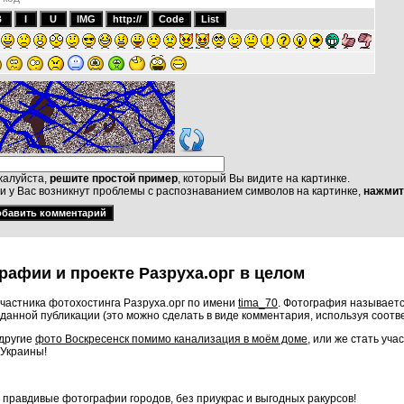
алуйста,
решите простой пример
, который Вы видите на картинке.
и у Вас возникнут проблемы с распознаванием символов на картинке,
нажмит
рафии и проекте Разруха.орг в целом
частника фотохостинга Разруха.орг по имени
tima_70
. Фотография называетс
данной публикации (это можно сделать в виде комментария, используя соот
 другие
фото Воскресенск помимо канализация в моём доме
, или же стать уч
 Украины!
о правдивые фотографии городов, без приукрас и выгодных ракурсов!