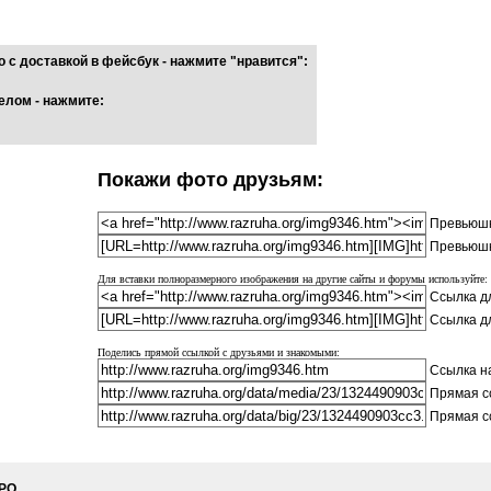
 с доставкой в фейсбук - нажмите "нравится":
елом - нажмите:
Покажи фото друзьям:
Превьюшк
Превьюшк
Для вставки полноразмерного изображения на другие сайты и форумы используйте:
Ссылка дл
Ссылка д
Поделись прямой ссылкой с друзьями и знакомыми:
Ссылка на
Прямая с
Прямая с
РО