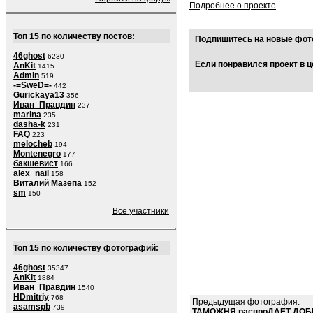
Подробнее о проекте
Топ 15 по количеству постов:
Подпишитесь на новые фото
46ghost
6230
Если понравился проект в ц
AnKit
1415
Admin
519
-=SweD=-
442
Gurickaya13
356
Иван_Правдин
237
marina
235
dasha-k
231
FAQ
223
melocheb
194
Montenegro
177
бакшевист
166
alex_nail
158
Виталий Мазепа
152
sm
150
Все участники
Топ 15 по количеству фотографий:
46ghost
35347
AnKit
1884
Иван_Правдин
1540
HDmitriy
768
Предыдущая фотография:
asamspb
739
ТАМОЖНЯ распроДАЁТ ДОБ