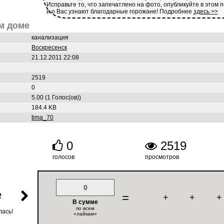
Исправьте то, что запечатлено на фото, опубликуйте в этом 
и о Вас узнают благодарные горожане! Подробнее
здесь >>
м доме
канализация
Воскресенск
21.12.2011 22:08
2519
0
5.00 (1 Голос(ов))
184.4 KB
tima_70
0
2519
голосов
просмотров
0
е
=
+
+
+
В сумме
по всем
лась!
«лайкам»