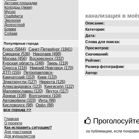
Детские площадки
Колодцы (люки)
Мусор
канализация в моё
Граффити
Экология
Описание:
Долгострой
Бомжи
Категория:
Собаки
Дата:
Слова для поиска:
Популярные города
Просмотров:
Курск (5844)
Санкт-Петербург (1841)
Смешное (536)
Николаев (498)
Скачиваний:
Москва (456)
Воскресенск (332)
Рейтинг:
Курская область (248)
Тверь (219)
Размер фотографии:
Одесса (216)
Нижний Новгород (170)
ДТП (155)
Петропавловск-
Автор:
Камчатский (153)
Киев (133)
Электроугли (127)
Нерехта (126)
Александровск (123)
Кингисепп (122)
Малоярославец (120)
Якутск (117)
Донецк (108)
Волгодонск (104)
Автомобили (103)
Инта (99)
Кисловодск (98)
Орёл (88)
все города >>
Главная
Проголосуйт
О проекте
Как исправить ситуацию?
за публикацию, если понрави
Для участников
Для журналистов