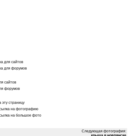
а для сайтов
а для форумов
я сайтов
ля форумов
 эту страницу
сылка на фотографию
сылка на большое фото
Следующая фотография:
крыша в новлянске