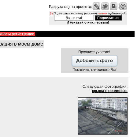
Разруха.org на проектах:
(!)
Подпишись на нашу рассылку
новых
публикаций!
И узнавай о них первым!
люсы регистрации
зация в моём доме
Следующая фотография:
крыша в новлянске