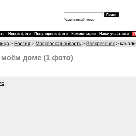
Расширенный поиск
кте
|
Новые фото
|
Популярные фото
|
Комментарии
|
Наши участники
|
П
ница
>
Россия
>
Московская область
>
Воскресенск
> канали
 моём доме (1 фото)
РО