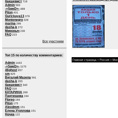
бакшевист
719
Admin
583
-=SweD=-
489
Piton
431
Gurickaya13
379
Montenegro
328
marina
286
dasha-k
272
Мироныч
236
FAQ
223
Все участники
Топ 15 по количеству комментариев:
Главная страница
>
Россия
>
Мос
Admin
1443
-=SweD=-
1170
46ghost
957
sm
825
Виталий Мазепа
591
dasha-k
355
бакшевист
340
FAQ
318
КАТАРИНА
269
Партизанка
194
Floreo
194
Piton
175
Alexdmm
151
Елена Утоплова
151
Ночка
122