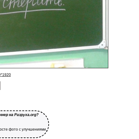
0*1920
нер на Разруха.org?
посте фото с улучшениями,