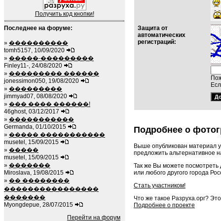
Получить код кнопки!
Последнее на форуме:
Защита от
автоматических
регистраций:
»
����������
tomh5157, 10/09/2020
»
�����-���������
Finley11-, 24/08/2020
»
��������� ������
Пож
jonessimon050, 19/08/2020
Есл
»
���������
jimmyad07, 08/08/2020
»
��� ���� ������!
46ghost, 03/12/2017
»
�����������
Germanda, 01/10/2015
Подробнее о фотог
»
����� �����������
musetel, 15/09/2015
Выше опубликован материал у
»
�����
предложить альтернативное на
musetel, 15/09/2015
»
�������
Так же Вы можете посмотреть
или любого другого города Рос
Miroslava, 19/08/2015
»
�� ��������
Стать участником!
����������������
�������
Что же такое Разруха.орг? Эт
Myongdepue, 28/07/2015
Подробнее о проекте
Перейти на форум