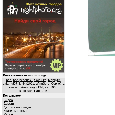
Пользователи из этого города:
nad
,
воскресенск1
,
Savu6ka
,
Марчуги
,
balamut07
,
kritika2011
,
WingSerg
,
Сергей...
,
stasyan
,
Александр 134
,
vlad1963
,
klodlilush
,
ЕленаДи
,
Популярное
Видео
Дороги
Детские площадки
Колодцы (люки)
Мусор