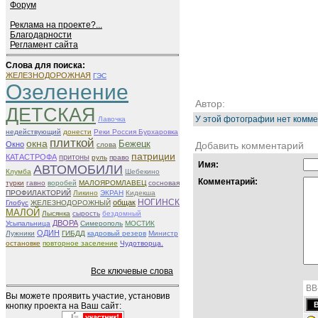
Форум
Реклама на проекте?...
Благодарности
Регламент сайта
Слова для поиска:
ЖЕЛЕЗНОДОРОЖНАЯ
ГЭС
Озеленение
Автор:
ДЕТСКАЯ
У этой фотографии нет комме
Лавочка
недействующий
донести
Реки Россия Бурхаровка
плиткой
окна
Бежецк
Окно
Добавить комментарий
слова
патриции
КАТАСТРОФА
притоны
руль
право
Имя:
АВТОМОБИЛИ
Клумба
Шебекино
Комментарий:
турки
гавно
воробей
МАЛОЯРОМЛАВЕЦ
сосновая
ПРОФИЛАКТОРИЙ
Ликино
ЭКРАН
Кидекша
НОГИНСК
общак
Глобус
ЖЕЛЕЗНОДОРОЖНЫЙ
МАЛОЙ
Лысянка
сырость
бездомный
ДВОРА
Усыпальница
Симерополь
МОСТИК
ОДИН
Лужники
ГИБДД
кадровый резерв
Министр
остановке
повторное заселение
Чудотворца.
Все ключевые слова
BB
Вы можете проявить участие, установив
кнопку проекта на Ваш сайт: