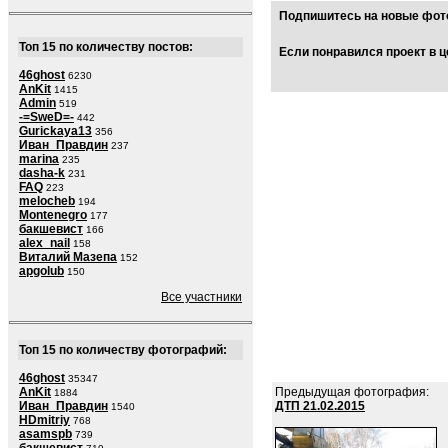
Подпишитесь на новые фото
Топ 15 по количеству постов:
Если понравился проект в ц
46ghost
6230
AnKit
1415
Admin
519
-=SweD=-
442
Gurickaya13
356
Иван_Правдин
237
marina
235
dasha-k
231
FAQ
223
melocheb
194
Montenegro
177
бакшевист
166
alex_nail
158
Виталий Мазепа
152
apgolub
150
Все участники
Топ 15 по количеству фотографий:
46ghost
35347
Предыдущая фотография:
AnKit
1884
ДТП 21.02.2015
Иван_Правдин
1540
HDmitriy
768
asamspb
739