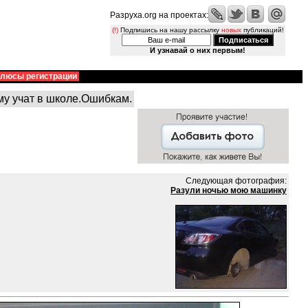
Разруха.org на проектах:
(!)
Подпишись на нашу рассылку
новых
публикаций!
И узнавай о них первым!
люсы регистрации
му учат в школе.Ошибкам.
Следующая фотография:
Разули ночью мою машинку