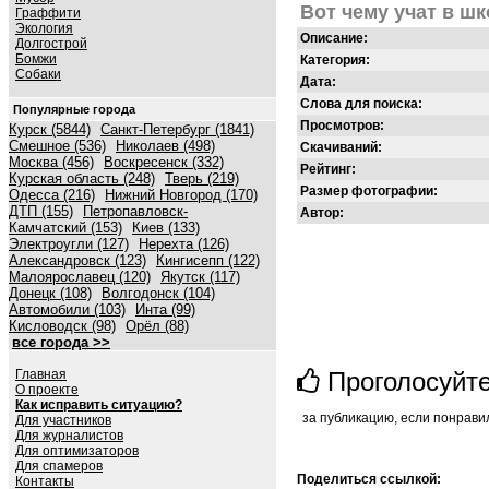
Вот чему учат в ш
Граффити
Экология
Описание:
Долгострой
Бомжи
Категория:
Собаки
Дата:
Слова для поиска:
Популярные города
Просмотров:
Курск (5844)
Санкт-Петербург (1841)
Смешное (536)
Николаев (498)
Скачиваний:
Москва (456)
Воскресенск (332)
Рейтинг:
Курская область (248)
Тверь (219)
Размер фотографии:
Одесса (216)
Нижний Новгород (170)
ДТП (155)
Петропавловск-
Автор:
Камчатский (153)
Киев (133)
Электроугли (127)
Нерехта (126)
Александровск (123)
Кингисепп (122)
Малоярославец (120)
Якутск (117)
Донецк (108)
Волгодонск (104)
Автомобили (103)
Инта (99)
Кисловодск (98)
Орёл (88)
все города >>
Главная
Проголосуйт
О проекте
Как исправить ситуацию?
за публикацию, если понрави
Для участников
Для журналистов
Для оптимизаторов
Для спамеров
Поделиться ссылкой:
Контакты