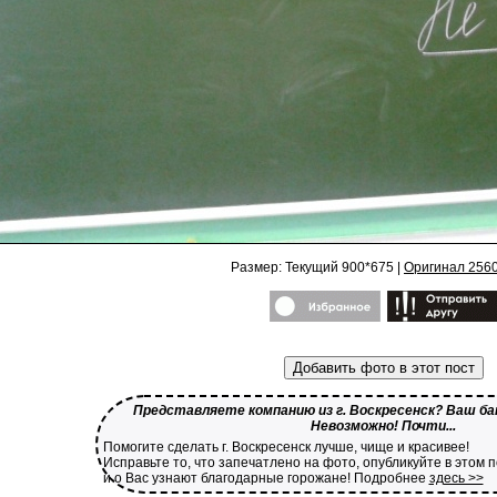
Размер: Текущий 900*675 |
Оригинал 256
Добавить фото в этот пост
Представляете компанию из г. Воскресенск? Ваш бан
Невозможно! Почти...
Помогите сделать г. Воскресенск лучше, чище и красивее!
Исправьте то, что запечатлено на фото, опубликуйте в этом 
и о Вас узнают благодарные горожане! Подробнее
здесь >>