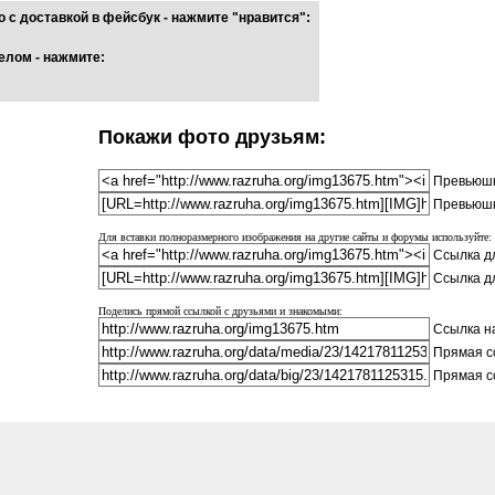
 с доставкой в фейсбук - нажмите "нравится":
елом - нажмите:
Покажи фото друзьям:
Превьюшк
Превьюшк
Для вставки полноразмерного изображения на другие сайты и форумы используйте:
Ссылка дл
Ссылка д
Поделись прямой ссылкой с друзьями и знакомыми:
Ссылка на
Прямая с
Прямая с