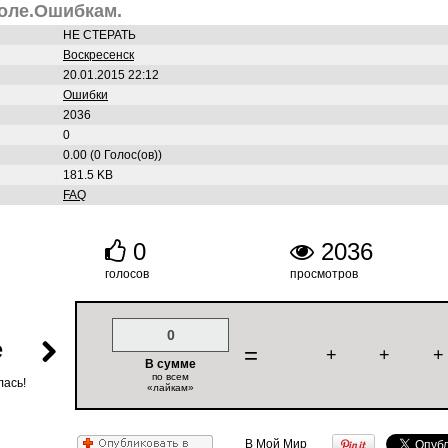
коле.Ошибкам.
НЕ СТЕРАТЬ
Воскресенск
20.01.2015 22:12
Ошибки
2036
0
0.00 (0 Голос(ов))
181.5 KB
FAQ
0
2036
голосов
просмотров
0
е
=
+
+
+
В сумме
по всем
лась!
«лайкам»
В Мой Мир