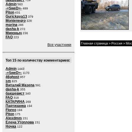
бакшевист
719
Admin
583
-=SweD=-
489
Piton
431
Gurickaya13
379
Montenegro
328
marina
286
dasha-k
272
Мироныч
236
FAQ
223
Главная страница
>
Россия
>
Мос
Все участники
Топ 15 по количеству комментариев:
Admin
1443
-=SweD=-
1170
46ghost
957
sm
825
Виталий Мазепа
591
dasha-k
355
бакшевист
340
FAQ
318
КАТАРИНА
269
Партизанка
194
Floreo
194
Piton
175
Alexdmm
151
Елена Утоплова
151
Ночка
122