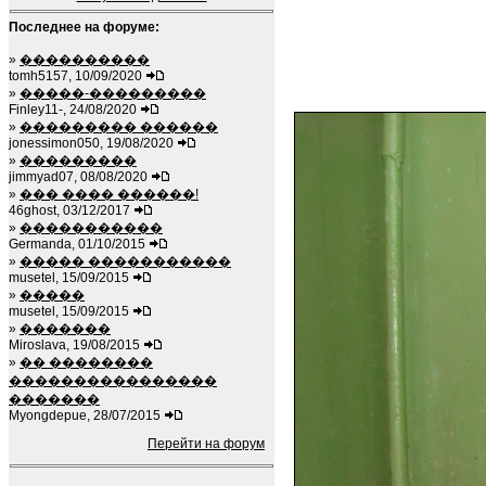
Последнее на форуме:
»
����������
tomh5157, 10/09/2020
»
�����-���������
Finley11-, 24/08/2020
»
��������� ������
jonessimon050, 19/08/2020
»
���������
jimmyad07, 08/08/2020
»
��� ���� ������!
46ghost, 03/12/2017
»
�����������
Germanda, 01/10/2015
»
����� �����������
musetel, 15/09/2015
»
�����
musetel, 15/09/2015
»
�������
Miroslava, 19/08/2015
»
�� ��������
����������������
�������
Myongdepue, 28/07/2015
Перейти на форум