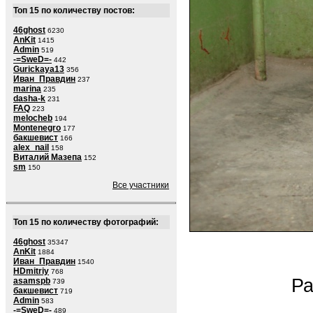
Топ 15 по количеству постов:
46ghost
6230
AnKit
1415
Admin
519
-=SweD=-
442
Gurickaya13
356
Иван_Правдин
237
marina
235
dasha-k
231
FAQ
223
melocheb
194
Montenegro
177
бакшевист
166
alex_nail
158
Виталий Мазепа
152
sm
150
Все участники
Топ 15 по количеству фотографий:
46ghost
35347
AnKit
1884
Иван_Правдин
1540
HDmitriy
768
Ра
asamspb
739
бакшевист
719
Admin
583
-=SweD=-
489