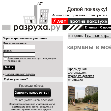
Главная
|
О прое
Главная стра
Вы здесь:
Зарегистрированные участники
Имя пользователя:
карманы в моё
Пароль:
Автоматически входить при следующем
посещении
Предыдущая
фотография:
»
Напомнить мне пароль
Мусор vs детская
Ещё не участник?
площадка
Зарегистрированные участники могут
размещать свои фото, следить за
комментариями и многое другое...