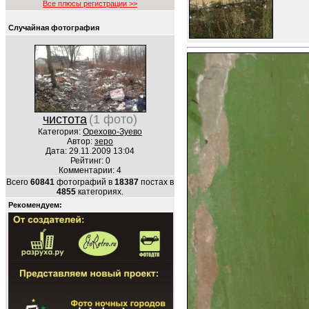
Все плюсы регистрации >>
Случайная фотография
чистота
(1 фото)
Категория:
Орехово-Зуево
Автор:
зеро
Дата: 29.11.2009 13:04
Рейтинг: 0
Комментарии: 4
Всего
60841
фотографий в
18387
постах в
4855
категориях.
Рекомендуем: