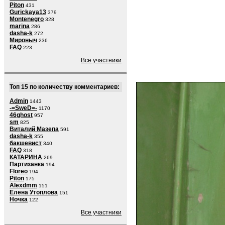
Piton
431
Gurickaya13
379
Montenegro
328
marina
286
dasha-k
272
Мироныч
236
FAQ
223
Все участники
Топ 15 по количеству комментариев:
Admin
1443
-=SweD=-
1170
46ghost
957
sm
825
Виталий Мазепа
591
dasha-k
355
бакшевист
340
FAQ
318
КАТАРИНА
269
Партизанка
194
Floreo
194
Piton
175
Alexdmm
151
Елена Утоплова
151
Ночка
122
Все участники