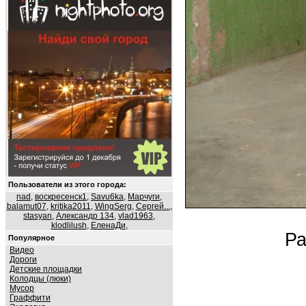
Пользователи из этого города:
nad
,
воскресенск1
,
Savu6ka
,
Марчуги
,
balamut07
,
kritika2011
,
WingSerg
,
Сергей...
,
stasyan
,
Александр 134
,
vlad1963
,
klodlilush
,
ЕленаДи
,
Ра
Популярное
Видео
Дороги
Детские площадки
Колодцы (люки)
Мусор
Граффити