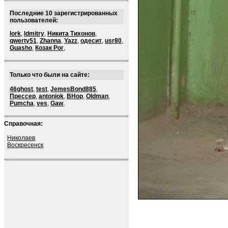
Последние 10 зарегистрированных
пользователей:
lork
,
ldmitry
,
Никита Тихонов
,
qwerty51
,
Zhanna
,
Yazz
,
одесит
,
usr80
,
Guasho
,
Козак Рог
,
Только что были на сайте:
46ghost
,
test
,
JemesBond885
,
Прессер
,
antoniok
,
BHop
,
Oldman
,
Pumcha
,
ves
,
Gaw
,
Справочная:
Николаев
Воскресенск