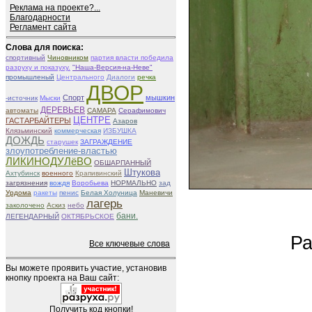
Реклама на проекте?...
Благодарности
Регламент сайта
Слова для поиска:
спортивный
Чиновником
партия власти победила
разруху и показуху.
"Наша-Версия-на-Неве"
промышленый
Центрального
Диалоги
речка
ДВОР
Спорт
мышкин
-источник
Мыски
ДЕРЕВЬЕВ
автоматы
САМАРА
Серафимович
ЦЕНТРЕ
ГАСТАРБАЙТЕРЫ
Азаров
Клязьминский
коммерческая
ИЗБУШКА
ДОЖДЬ
старушек
ЗАГРАЖДЕНИЕ
злоупотребление-властью
ЛИКИНОДУЛёВО
ОБШАРПАННЫЙ
Штукова
Ахтубинск
военного
Крапивинский
загрязнения
вождя
Воробьева
НОРМАЛЬНО
зад
Урдома
ракеты
пенис
Белая Холуница
Маневичи
лагерь
заколочено
Аскиз
небо
бани.
ЛЕГЕНДАРНЫЙ
ОКТЯБРЬСКОЕ
Ра
Все ключевые слова
Вы можете проявить участие, установив
кнопку проекта на Ваш сайт:
Получить код кнопки!