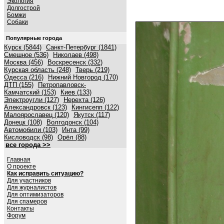
Экология
Долгострой
Бомжи
Собаки
Популярные города
Курск (5844)
Санкт-Петербург (1841)
Смешное (536)
Николаев (498)
Москва (456)
Воскресенск (332)
Курская область (248)
Тверь (219)
Одесса (216)
Нижний Новгород (170)
ДТП (155)
Петропавловск-
Камчатский (153)
Киев (133)
Электроугли (127)
Нерехта (126)
Александровск (123)
Кингисепп (122)
Малоярославец (120)
Якутск (117)
Донецк (108)
Волгодонск (104)
Автомобили (103)
Инта (99)
Кисловодск (98)
Орёл (88)
все города >>
Главная
О проекте
Как исправить ситуацию?
Для участников
Для журналистов
Для оптимизаторов
Для спамеров
Контакты
Форум