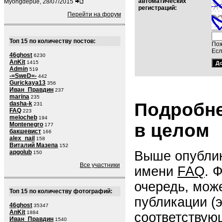
автоматических
Myongdepue, 28/07/2015
регистраций:
Перейти на форум
Топ 15 по количеству постов:
Пож
Есл
46ghost
6230
AnKit
1415
Admin
519
-=SweD=-
442
Gurickaya13
356
Иван_Правдин
237
marina
235
Подробне
dasha-k
231
FAQ
223
melocheb
194
в целом
Montenegro
177
бакшевист
166
alex_nail
158
Виталий Мазепа
152
Выше опублик
apgolub
150
Все участники
имени
FAQ
. 
очередь, мож
Топ 15 по количеству фотографий:
публикации (
46ghost
35347
AnKit
1884
соответствую
Иван_Правдин
1540