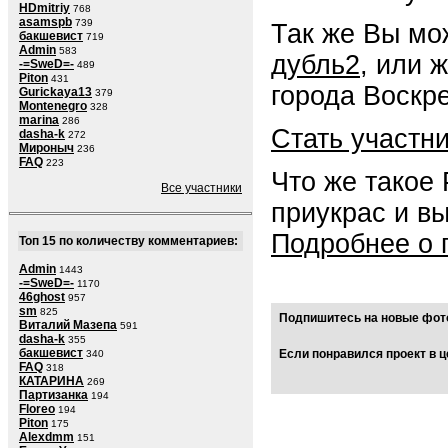
HDmitriy
768
asamspb
739
Так же Вы мо
бакшевист
719
Admin
583
дубль2
, или 
-=SweD=-
489
Piton
431
города Воскре
Gurickaya13
379
Montenegro
328
marina
286
Стать участн
dasha-k
272
Мироныч
236
FAQ
223
Что же такое
Все участники
приукрас и в
Подробнее о 
Топ 15 по количеству комментариев:
Admin
1443
-=SweD=-
1170
46ghost
957
sm
825
Подпишитесь на новые фото
Виталий Мазепа
591
dasha-k
355
бакшевист
Если понравился проект в ц
340
FAQ
318
КАТАРИНА
269
Партизанка
194
Floreo
194
Piton
175
Alexdmm
151