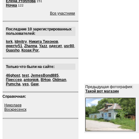
Елена Утоплова
151
Ночка
122
Все участники
Последние 10 зарегистрированных
пользователей:
lork
,
ldmitry
,
Никита Тихонов
,
qwerty51
,
Zhanna
,
Yazz
,
одесит
,
usr80
,
Guasho
,
Козак Рог
,
Только что были на сайте:
46ghost
,
test
,
JemesBond885
,
Прессер
,
antoniok
,
BHop
,
Oldman
,
Pumcha
,
ves
,
Gaw
,
Предыдущая фотография:
Такой вот магазин
Справочная:
Николаев
Воскресенск