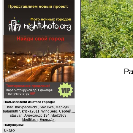
Ра
Пользователи из этого города:
nad
,
воскресенск1
,
Savu6ka
,
Марчуги
,
balamut07
,
kritika2011
,
WingSerg
,
Сергей...
,
stasyan
,
Александр 134
,
vlad1963
,
klodlilush
,
ЕленаДи
,
Популярное
Видео