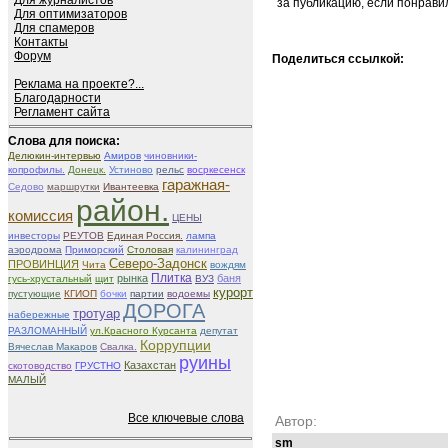
Для журналистов
за публикацию, если понрави
Для оптимизаторов
Для спамеров
Контакты
Форум
Поделиться ссылкой:
Реклама на проекте?...
Благодарности
Регламент сайта
Слова для поиска:
Делюкин-интервью
Амиров
чиновники-
копрофилы.
Донецк.
Устиново
рельс
восркесенск
гаражная-
Седово
маршрутки
Ивантеевка
район.
комиссия
ЦЕНЫ
инвесторы
РЕУТОВ
Единая Россия.
лампа
аэродрома
Приморский
Столовая
калининград
Северо-Задонск
ПРОВИНЦИЯ
Чита
вождям
Плитка
рынка
баня
гусь-хрустальный
щит
ВУЗ
курорт
пустующие
КГИОП
бочки
партии
водоемы
ДОРОГА
тротуар
набережные
РАЗЛОМАННЫЙ
ул.Красного Курсанта
депутат
Коррупции
Вячеслав Макаров
Свалка.
руины
Казахстан
скотоводство
ГРУСТНО
МАЛЫЙ
Все ключевые слова
Автор:
sm