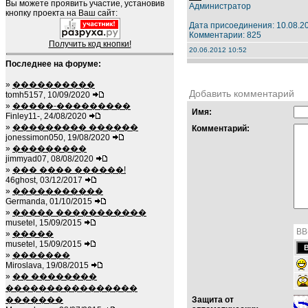
Вы можете проявить участие, установив
Администратор
кнопку проекта на Ваш сайт:
Дата присоединения: 10.08.2
Комментарии: 825
Получить код кнопки!
20.06.2012 10:52
Последнее на форуме:
»
����������
Добавить комментарий
tomh5157, 10/09/2020
»
�����-���������
Имя:
Finley11-, 24/08/2020
»
��������� ������
Комментарий:
jonessimon050, 19/08/2020
»
���������
jimmyad07, 08/08/2020
»
��� ���� ������!
46ghost, 03/12/2017
»
�����������
Germanda, 01/10/2015
»
����� �����������
musetel, 15/09/2015
BB
»
�����
musetel, 15/09/2015
»
�������
Miroslava, 19/08/2015
»
�� ��������
����������������
�������
Защита от