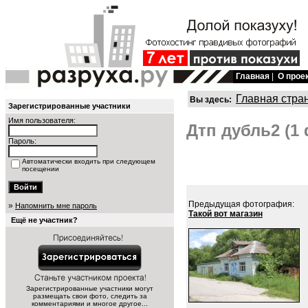
Главная
|
О прое
Главная стра
Вы здесь:
Зарегистрированные участники
Имя пользователя:
Дтп дубль2 (1
Пароль:
Автоматически входить при следующем
посещении
Предыдущая фотография:
»
Напомнить мне пароль
Такой вот магазин
Ещё не участник?
Зарегистрированные участники могут
размещать свои фото, следить за
комментариями и многое другое...