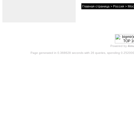
Главная страница
>
Россия
>
Мос
Powered by
4im
Page generated in 0.368628 seconds with 26 queries, spending 0.25200