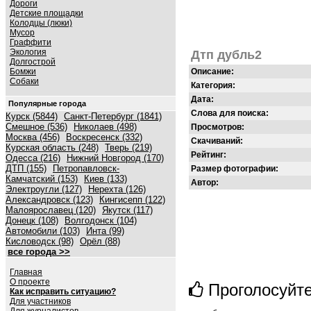
Дороги
Детские площадки
Колодцы (люки)
Мусор
Граффити
Экология
Дтп дубль2
Долгострой
Бомжи
Описание:
Собаки
Категория:
Дата:
Популярные города
Слова для поиска:
Курск (5844)
Санкт-Петербург (1841)
Смешное (536)
Николаев (498)
Просмотров:
Москва (456)
Воскресенск (332)
Скачиваний:
Курская область (248)
Тверь (219)
Рейтинг:
Одесса (216)
Нижний Новгород (170)
ДТП (155)
Петропавловск-
Размер фотографии:
Камчатский (153)
Киев (133)
Автор:
Электроугли (127)
Нерехта (126)
Александровск (123)
Кингисепп (122)
Малоярославец (120)
Якутск (117)
Донецк (108)
Волгодонск (104)
Автомобили (103)
Инта (99)
Кисловодск (98)
Орёл (88)
все города >>
Главная
О проекте
Проголосуйт
Как исправить ситуацию?
Для участников