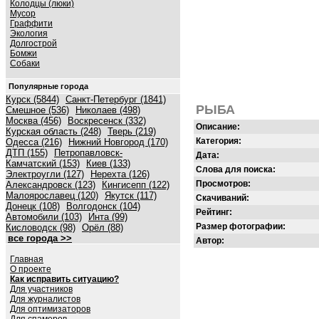
Колодцы (люки)
Мусор
Граффити
Экология
Долгострой
Бомжи
Собаки
Популярные города
Курск (5844)
Санкт-Петербург (1841)
РЫБА
Смешное (536)
Николаев (498)
Москва (456)
Воскресенск (332)
Описание:
Курская область (248)
Тверь (219)
Категория:
Одесса (216)
Нижний Новгород (170)
ДТП (155)
Петропавловск-
Дата:
Камчатский (153)
Киев (133)
Слова для поиска:
Электроугли (127)
Нерехта (126)
Просмотров:
Александровск (123)
Кингисепп (122)
Малоярославец (120)
Якутск (117)
Скачиваний:
Донецк (108)
Волгодонск (104)
Рейтинг:
Автомобили (103)
Инта (99)
Размер фотографии:
Кисловодск (98)
Орёл (88)
все города >>
Автор:
Главная
О проекте
Как исправить ситуацию?
Для участников
Для журналистов
Для оптимизаторов