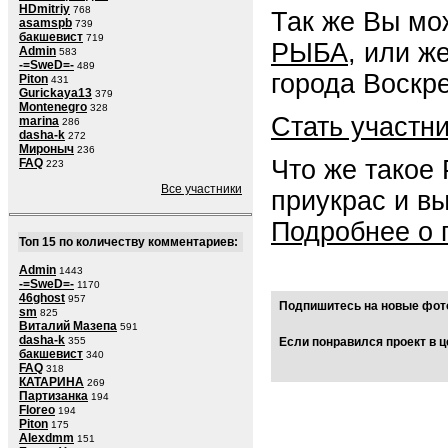
HDmitriy
768
Так же Вы мо
asamspb
739
бакшевист
719
РЫБА
, или ж
Admin
583
-=SweD=-
489
города Воскре
Piton
431
Gurickaya13
379
Montenegro
328
Стать участн
marina
286
dasha-k
272
Мироныч
236
Что же такое
FAQ
223
Все участники
приукрас и в
Подробнее о 
Топ 15 по количеству комментариев:
Admin
1443
-=SweD=-
1170
46ghost
957
Подпишитесь на новые фото
sm
825
Виталий Мазепа
591
dasha-k
Если понравился проект в ц
355
бакшевист
340
FAQ
318
КАТАРИНА
269
Партизанка
194
Floreo
194
Piton
175
Alexdmm
151