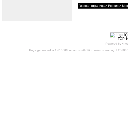
Главная страница
>
Россия
>
Мос
Powered by
4im
Page generated in 1.613800 seconds with 26 queries, spending 1.28600