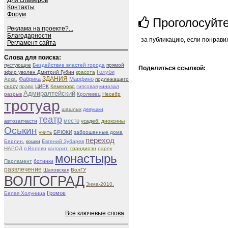
Для спамеров
Контакты
Форум
Проголосуйт
Реклама на проекте?...
Благодарности
за публикацию, если понрави
Регламент сайта
Слова для поиска:
пустующие
Бездействие властей города
прямой
Поделиться ссылкой:
Голуби
эфир уволен Дмитрий Губин
красота
ЗДАНИЯ
Фабрика
Марфино
Арка.
подлежащего
сносу
право
ЦИРК
Кемерово
гипсовая
кинозал
Адмиралтейский
разрыв
Кролевец
Несебр
тротуар
шашлык
девушки
театр
место
автозапчасти
усадеб.
диоксины
Оськин
учить
БРЮКИ
заброшенные дома
переход
Берлин.
кошки
Евгений Зубарев
НАРОД
п.Волово
калорит.
грандиозн
ларек
монастырь
Парламент
ботинки
развлечение
Шаховская
ВолГУ
ВОЛГОГРАД
Зима-2010.
Громов
Белая Холуница
Все ключевые слова