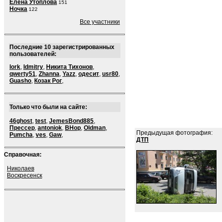
Елена Утоплова
151
Ночка
122
Все участники
Последние 10 зарегистрированных
пользователей:
lork
,
ldmitry
,
Никита Тихонов
,
qwerty51
,
Zhanna
,
Yazz
,
одесит
,
usr80
,
Guasho
,
Козак Рог
,
Только что были на сайте:
46ghost
,
test
,
JemesBond885
,
Прессер
,
antoniok
,
BHop
,
Oldman
,
Предыдущая фотография:
Pumcha
,
ves
,
Gaw
,
ДТП
Справочная:
Николаев
Воскресенск