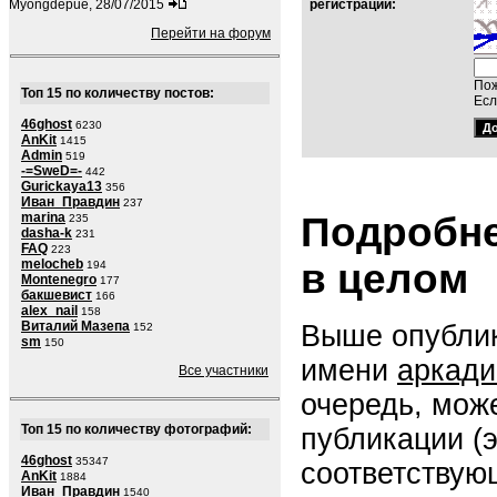
Myongdepue, 28/07/2015
регистраций:
Перейти на форум
Пож
Топ 15 по количеству постов:
Есл
46ghost
6230
AnKit
1415
Admin
519
-=SweD=-
442
Gurickaya13
356
Иван_Правдин
237
Подробне
marina
235
dasha-k
231
FAQ
223
в целом
melocheb
194
Montenegro
177
бакшевист
166
alex_nail
158
Виталий Мазепа
Выше опублик
152
sm
150
имени
аркади
Все участники
очередь, мож
Топ 15 по количеству фотографий:
публикации (
46ghost
35347
соответствую
AnKit
1884
Иван_Правдин
1540