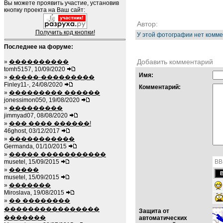
Вы можете проявить участие, установив
кнопку проекта на Ваш сайт:
Автор:
Получить код кнопки!
У этой фотографии нет комме
Последнее на форуме:
Добавить комментарий
»
����������
tomh5157, 10/09/2020
Имя:
»
�����-���������
Finley11-, 24/08/2020
Комментарий:
»
��������� ������
jonessimon050, 19/08/2020
»
���������
jimmyad07, 08/08/2020
»
��� ���� ������!
46ghost, 03/12/2017
»
�����������
Germanda, 01/10/2015
»
����� �����������
musetel, 15/09/2015
BB
»
�����
musetel, 15/09/2015
»
�������
Miroslava, 19/08/2015
»
�� ��������
����������������
Защита от
�������
автоматических