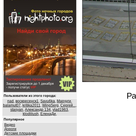
Ра
Пользователи из этого города:
nad
,
воскресенск1
,
Savu6ka
,
Марчуги
,
balamut07
,
kritika2011
,
WingSerg
,
Сергей...
,
stasyan
,
Александр 134
,
vlad1963
,
klodlilush
,
ЕленаДи
,
Популярное
Видео
Дороги
Детские площадки