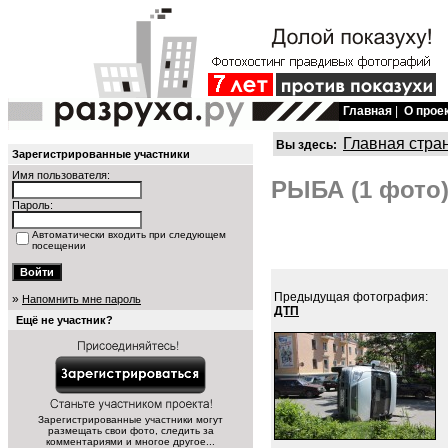
Главная
|
О прое
Главная стра
Вы здесь:
Зарегистрированные участники
Имя пользователя:
РЫБА (1 фото
Пароль:
Автоматически входить при следующем
посещении
Предыдущая фотография:
»
Напомнить мне пароль
ДТП
Ещё не участник?
Зарегистрированные участники могут
размещать свои фото, следить за
комментариями и многое другое...