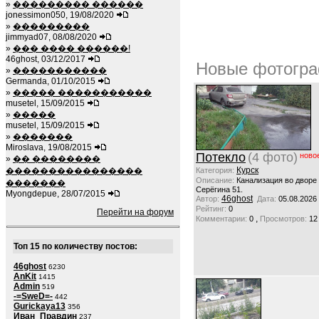
»
��������� ������
jonessimon050, 19/08/2020
»
���������
jimmyad07, 08/08/2020
»
��� ���� ������!
46ghost, 03/12/2017
Новые фотогра
»
�����������
Germanda, 01/10/2015
»
����� �����������
musetel, 15/09/2015
»
�����
musetel, 15/09/2015
»
�������
Miroslava, 19/08/2015
Потекло
(4 фото)
ново
»
�� ��������
Курск
����������������
Категория:
Описание:
Канализация во дворе
�������
Серёгина 51.
Myongdepue, 28/07/2015
46ghost
Автор:
Дата:
05.08.2026
Рейтинг:
0
Перейти на форум
,
Комментарии:
0
Просмотров:
12
Топ 15 по количеству постов:
46ghost
6230
AnKit
1415
Admin
519
-=SweD=-
442
Gurickaya13
356
Иван_Правдин
237