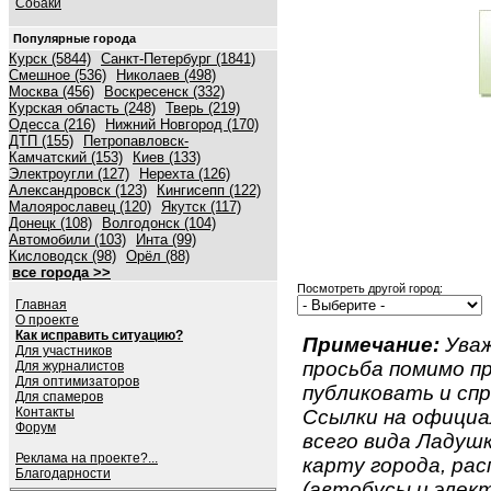
Собаки
Популярные города
Курск (5844)
Санкт-Петербург (1841)
Смешное (536)
Николаев (498)
Москва (456)
Воскресенск (332)
Курская область (248)
Тверь (219)
Одесса (216)
Нижний Новгород (170)
ДТП (155)
Петропавловск-
Камчатский (153)
Киев (133)
Электроугли (127)
Нерехта (126)
Александровск (123)
Кингисепп (122)
Малоярославец (120)
Якутск (117)
Донецк (108)
Волгодонск (104)
Автомобили (103)
Инта (99)
Кисловодск (98)
Орёл (88)
все города >>
Посмотреть другой город:
Главная
О проекте
Как исправить ситуацию?
Примечание:
Уваж
Для участников
просьба помимо 
Для журналистов
Для оптимизаторов
публиковать и спр
Для спамеров
Контакты
Ссылки на официа
Форум
всего вида Ладушк
Реклама на проекте?...
карту города, ра
Благодарности
(автобусы и элект