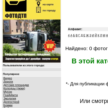
Алфавит:
4
А
Б
В
Г
Д
Е
Ж
З
И
Й
К
Л
М
Н
Найдено: 0 фотог
В этой ка
Пользователи из этого города:
Популярное
Видео
Дороги
*- Для публикации
Детские площадки
Колодцы (люки)
Мусор
Граффити
Экология
Или смот
Долгострой
Бомжи