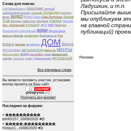
Слова для поиска:
Ладушкин, и т.п.
проспект
А.Ф.Можайского
aeунай
Присылайте вышеу
электроподстанция.
разрыв
ПЛОЩАДКИ
клипарт
ВИДЕО
вода.
РОНО
Охта
Спас-Подгорье
Лаптев
мы опубликуем эти
ТСЖ
Берлин
ракетное урочище
СОБАКА
Несебр
на главной страни
пер. Любанский
БУЛЬВАР
ЖСК
ЖКП
Майдан
арки
публикаций) проек
Ильковский
юбилейный
Пролетарск
красно-чёрные
наукоград
Бюрократии
Уча
ДОМ
Школа
КОЛёСА
маечка
китайское
МЕНТЫ
ЯРОСЛАВКА
МЕТАЛЛОЛОМ
Авиатор
фирсановка
ФОНД
роснефть
реки
варварские
Реклама:
следят
скрылся
совет
Учреждение
МРУЗОВСКИЙ
Все ключевые слова
Вы можете проявить участие, установив
кнопку проекта на Ваш сайт:
Получить код кнопки!
Последнее на форуме:
»
����������
tomh5157, 10/09/2020
»
�����-���������
Finley11-, 24/08/2020