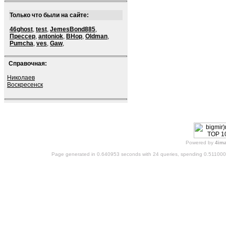
Только что были на сайте:
46ghost
,
test
,
JemesBond885
,
Прессер
,
antoniok
,
BHop
,
Oldman
,
Pumcha
,
ves
,
Gaw
,
Справочная:
Николаев
Воскресенск
Powered by
4im
Page generated in 0.640953 seconds with 24 queries, spending 0.51100