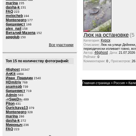
marina
235
dasha-k
231
FAQ
223
melocheb
194
Montenegro
177
бакшевист
166
alex_nail
158
Виталий Мазепа
152
Люк на остановке
(5
apgolub
150
Курск
Категория:
Все участники
Описание:
Люк на улице Дейнеки
периодически изливает говно, вот
46ghost
Автор:
Дата:
21.07.2026
Рейтинг:
0
Топ 15 по количеству фотографий:
,
Комментарии:
0
Просмотров:
26
46ghost
35347
AnKit
1884
Иван_Правдин
1540
HDmitriy
768
Главная страница
>
Россия
>
Кали
asamspb
739
бакшевист
719
Admin
583
-=SweD=-
489
Piton
431
Gurickaya13
379
Montenegro
328
marina
286
dasha-k
272
Мироныч
236
FAQ
223