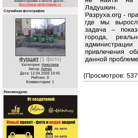
комментариями и многое другое...
Все плюсы регистрации >>
Ладушкин.
Случайная фотография
Разруха.org - п
где мы выросл
задача – показ
города, реаль
администрации
привлечения об
данной проблем
Фуршет
(1 фото)
Категория:
Николаев
Автор:
Admin
Дата: 12.04.2008 19:45
(Просмотров: 537
Рейтинг: 0
Комментарии: 1
Рекомендуем: