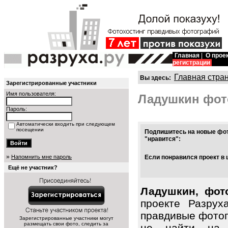
Главная
|
О прое
регистрации
Главная стра
Вы здесь:
Зарегистрированные участники
Имя пользователя:
Ладушкин фот
Пароль:
Автоматически входить при следующем
посещении
Подпишитесь на новые фот
"нравится":
»
Напомнить мне пароль
Если понравился проект в 
Ещё не участник?
Ладушкин, фот
проекте Разрух
правдивые фото
Зарегистрированные участники могут
размещать свои фото, следить за
не найти на 