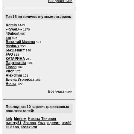
Все участники
Топ 15 по количеству комментариев:
Admin
1443
-=SweD=-
1170
46ghost
957
sm
825
Виталий Мазепа
591
dasha-k
355
бакшевист
340
FAQ
318
КАТАРИНА
269
Партизанка
194
Floreo
194
Piton
175
Alexdmm
151
Елена Утоплова
151
Ночка
122
Все участники
Последние 10 зарегистрированных
пользователей:
lork
,
ldmitry
,
Никита Тихонов
,
qwerty51
,
Zhanna
,
Yazz
,
одесит
,
usr80
,
Guasho
,
Козак Рог
,