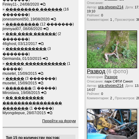
Описание:
Finley11-, 24/08/2020
ura-shvoev214
Автор:
Дата:
17
»
��������� ������
(16
19:10
�������)
Рейтинг:
0
jonessimon050, 19/08/2020
,
Комментарии:
1
Просмотров:
3
»
���������
(12 �������)
jimmyad07, 08/08/2020
»
��� ���� ������!
(2
�������)
46ghost, 03/12/2017
»
�����������
(3
�������)
Germanda, 01/10/2015
»
����� �����������
(1
�����)
Развод
(6 фото)
musetel, 15/09/2015
Разное
Категория:
»
�����
(3 �������)
Описание:
парк СФТИ Синоп
musetel, 15/09/2015
ura-shvoev214
Автор:
Дата:
13
»
�������
(1 �����)
14:07
Miroslava, 19/08/2015
Рейтинг:
0
»
�� ��������
,
Комментарии:
2
Просмотров:
2
����������������
�������
(1 �����)
Myongdepue, 28/07/2015
Перейти на форум
Топ 15 по количеству постов: