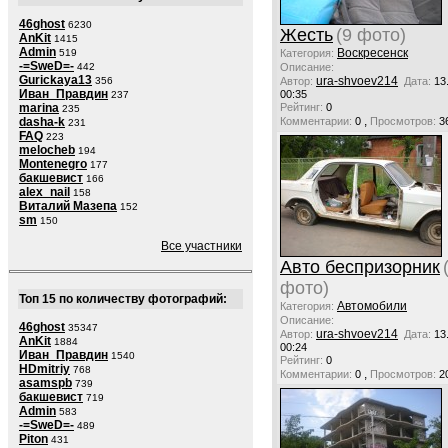
46ghost
6230
Жесть
(9 фото)
AnKit
1415
Admin
Воскресенск
Категория:
519
-=SweD=-
Описание:
442
Gurickaya13
ura-shvoev214
Автор:
Дата:
13
356
Иван_Правдин
00:35
237
Рейтинг:
0
marina
235
,
Комментарии:
0
Просмотров:
3
dasha-k
231
FAQ
223
melocheb
194
Montenegro
177
бакшевист
166
alex_nail
158
Виталий Мазепа
152
sm
150
Все участники
Авто беспризорник
фото)
Топ 15 по количеству фотографий:
Автомобили
Категория:
Описание:
46ghost
35347
ura-shvoev214
Автор:
Дата:
13
AnKit
1884
00:24
Иван_Правдин
1540
Рейтинг:
0
HDmitriy
768
,
Комментарии:
0
Просмотров:
2
asamspb
739
бакшевист
719
Admin
583
-=SweD=-
489
Piton
431