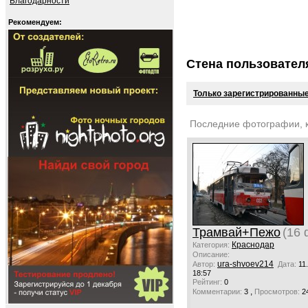
Благодарности
Рекомендуем:
Стена пользовател
Только зарегистрированные
Последние фотографии, 
Трамвай+Пежо
(16 
Краснодар
Категория:
Описание:
ura-shvoev214
Автор:
Дата:
11
18:57
Рейтинг:
0
,
Комментарии:
3
Просмотров:
2