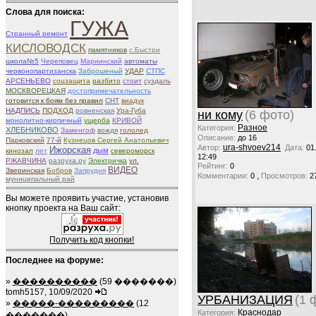
Слова для поиска:
ГУЖА
Странный ремонт
КИСЛОВОДСК
памятников
с.Быстри
школа№5
Череповец
Мариинский
автоматы
червонопартизанска
Заброшеный
УДАР
СТПС
АРСЕНЬЕВО
соцзащита
разбито
стоит
суздаль
МОСКВОРЕЦКАЯ
достопримечательность
готовится к боям без правил
СНТ
виадук
НАДПИСЬ
ПОДХОД
ровненская
Ура-Губа
ни кому
(6 фото)
монолитно-кирпичный
ущерба
КРИВОЙ
Разное
Категория:
ХЛЕБНИКОВО
Заменгоф
вождя
гололед
Описание:
до 16
Парковский
77-й
Кузнецов Сергей Анатольевич
ura-shvoev214
Автор:
Дата:
01
Ижорская
дым
кинозал
лет
североморск
12:49
РЖАВЧИНА
разруха.ру
Электричка
ул.
Рейтинг:
0
ВИДЕО
Зверинская
Бобров
Запрудня
,
Комментарии:
0
Просмотров:
2
муниципальный рай
Вы можете проявить участие, установив
кнопку проекта на Ваш сайт:
Получить код кнопки!
Последнее на форуме:
»
����������
(59 �������)
tomh5157, 10/09/2020
УРБАНИЗАЦИЯ
(1 
»
�����-���������
(12
Краснодар
Категория:
�������)