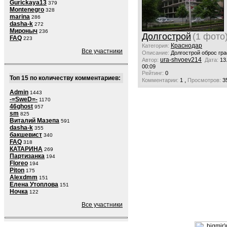
Gurickaya13
379
Montenegro
328
marina
286
dasha-k
272
Мироныч
236
Долгострой
(1 фото
FAQ
223
Краснодар
Категория:
Все участники
Описание:
Долгострой оброс гр
ura-shvoev214
Автор:
Дата:
13
00:09
Рейтинг:
0
Топ 15 по количеству комментариев:
,
Комментарии:
1
Просмотров:
3
Admin
1443
-=SweD=-
1170
46ghost
957
sm
825
Виталий Мазепа
591
dasha-k
355
бакшевист
340
FAQ
318
КАТАРИНА
269
Партизанка
194
Floreo
194
Piton
175
Alexdmm
151
Елена Утоплова
151
Ночка
122
Все участники