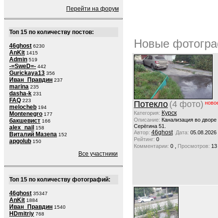
Перейти на форум
Топ 15 по количеству постов:
Новые фотогра
46ghost
6230
AnKit
1415
Admin
519
-=SweD=-
442
Gurickaya13
356
Иван_Правдин
237
marina
235
dasha-k
231
FAQ
223
Потекло
(4 фото)
ново
melocheb
194
Курск
Категория:
Montenegro
177
Описание:
Канализация во дворе
бакшевист
166
Серёгина 51.
alex_nail
158
46ghost
Автор:
Дата:
05.08.2026
Виталий Мазепа
152
Рейтинг:
0
apgolub
150
,
Комментарии:
0
Просмотров:
13
Все участники
Топ 15 по количеству фотографий:
46ghost
35347
AnKit
1884
Иван_Правдин
1540
HDmitriy
768