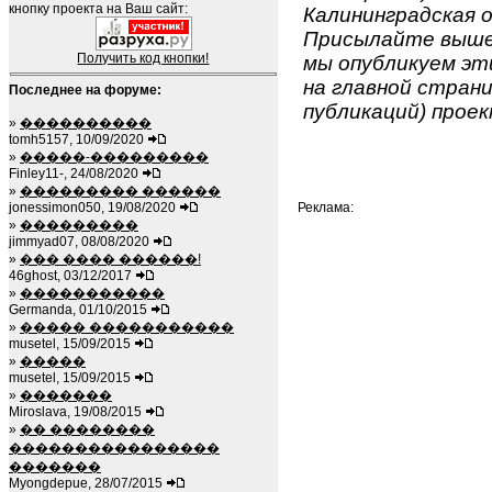
кнопку проекта на Ваш сайт:
Калининградская о
Присылайте вышеу
Получить код кнопки!
мы опубликуем эти
на главной страни
Последнее на форуме:
публикаций) проек
»
����������
tomh5157, 10/09/2020
»
�����-���������
Finley11-, 24/08/2020
»
��������� ������
jonessimon050, 19/08/2020
Реклама:
»
���������
jimmyad07, 08/08/2020
»
��� ���� ������!
46ghost, 03/12/2017
»
�����������
Germanda, 01/10/2015
»
����� �����������
musetel, 15/09/2015
»
�����
musetel, 15/09/2015
»
�������
Miroslava, 19/08/2015
»
�� ��������
����������������
�������
Myongdepue, 28/07/2015