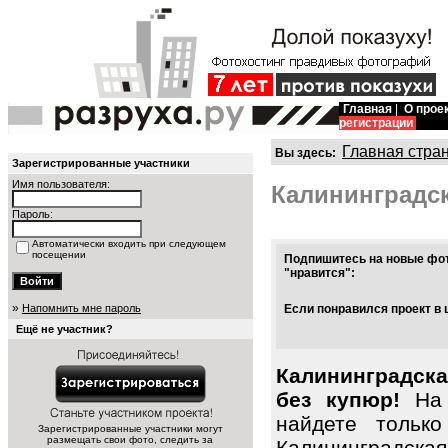
Главная
|
О прое
регистрации
Главная стра
Вы здесь:
Зарегистрированные участники
Имя пользователя:
Калининградск
Пароль:
Автоматически входить при следующем
посещении
Подпишитесь на новые фот
"нравится":
»
Напомнить мне пароль
Если понравился проект в 
Ещё не участник?
Калининградска
без купюр!
На 
найдете тольк
Зарегистрированные участники могут
размещать свои фото, следить за
Калининградск