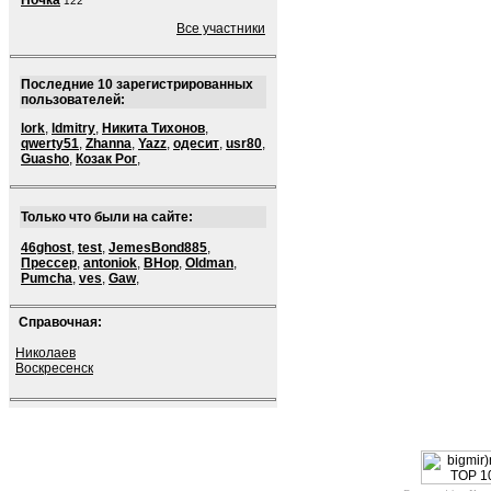
Ночка
122
Все участники
Последние 10 зарегистрированных
пользователей:
lork
,
ldmitry
,
Никита Тихонов
,
qwerty51
,
Zhanna
,
Yazz
,
одесит
,
usr80
,
Guasho
,
Козак Рог
,
Только что были на сайте:
46ghost
,
test
,
JemesBond885
,
Прессер
,
antoniok
,
BHop
,
Oldman
,
Pumcha
,
ves
,
Gaw
,
Справочная:
Николаев
Воскресенск