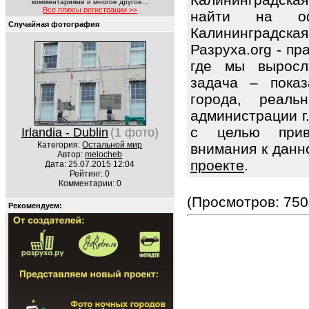
комментариями и многое другое...
Все плюсы регистрации >>
найти на оф
Случайная фотография
Калининградская
Разруха.org - п
где мы выросл
задача – показ
города, реаль
администрации г
с целью привл
Irlandia - Dublin
(1 фото)
Категория:
Остальной мир
внимания к данн
Автор:
melocheb
проекте
.
Дата: 25.07.2015 12:04
Рейтинг: 0
Комментарии: 0
(Просмотров: 750
Рекомендуем: