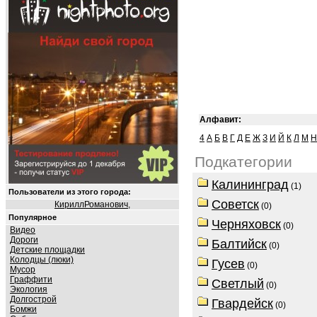
Алфавит:
4
А
Б
В
Г
Д
Е
Ж
З
И
Й
К
Л
М
Н
Подкатегории
Калининград
(1)
Пользователи из этого города:
Советск
КириллРоманович
,
(0)
Популярное
Черняховск
(0)
Видео
Дороги
Балтийск
(0)
Детские площадки
Колодцы (люки)
Гусев
(0)
Мусор
Граффити
Светлый
(0)
Экология
Долгострой
Гвардейск
(0)
Бомжи