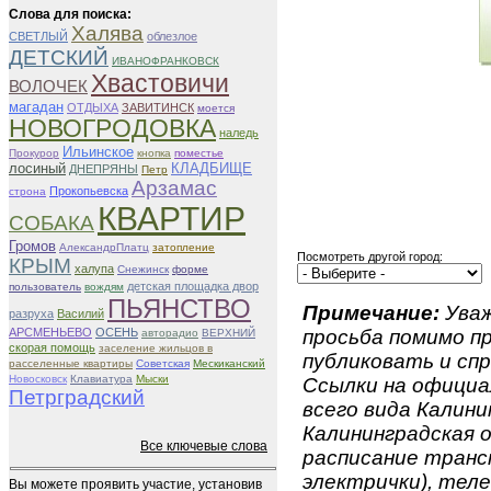
Слова для поиска:
Халява
СВЕТЛЫЙ
облезлое
ДЕТСКИЙ
ИВАНОФРАНКОВСК
Хвастовичи
ВОЛОЧЕК
магадан
ОТДЫХА
ЗАВИТИНСК
моется
НОВОГРОДОВКА
наледь
Ильинское
Прокурор
кнопка
поместье
лосиный
КЛАДБИЩЕ
ДНЕПРЯНЫ
Петр
Арзамас
Прокопьевска
строна
КВАРТИР
СОБАКА
Громов
АлександрПлатц
затопление
Посмотреть другой город:
КРЫМ
халупа
Снежинск
форме
детская площадка двор
пользователь
вождям
ПЬЯНСТВО
Примечание:
Уваж
разруха
Василий
АРСМЕНЬЕВО
ОСЕНЬ
просьба помимо 
авторадио
ВЕРХНИЙ
скорая помощь
заселение жильцов в
публиковать и спр
расселенные квартиры
Советская
Мескиканский
Новосковск
Клавиатура
Мыски
Ссылки на официа
Петрградский
всего вида Калини
Калининградская о
Все ключевые слова
расписание транс
электрички), теле
Вы можете проявить участие, установив