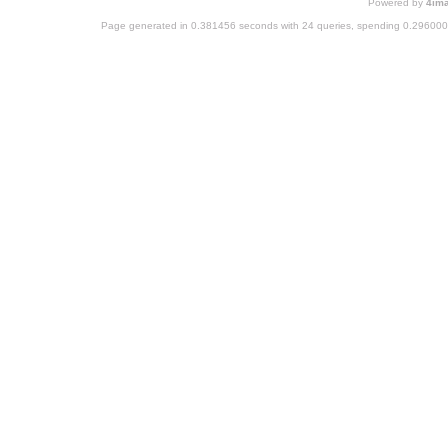
Powered by
4im
Page generated in 0.381456 seconds with 24 queries, spending 0.29600