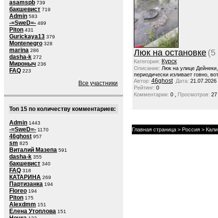
asamspb
739
бакшевист
719
Admin
583
-=SweD=-
489
Piton
431
Gurickaya13
379
Montenegro
328
marina
286
Люк на остановке
(5
dasha-k
272
Курск
Категория:
Мироныч
236
Описание:
Люк на улице Дейнеки
FAQ
223
периодически изливает говно, вот
46ghost
Автор:
Дата:
21.07.2026
Все участники
Рейтинг:
0
,
Комментарии:
0
Просмотров:
27
Топ 15 по количеству комментариев:
Admin
1443
-=SweD=-
Главная страница
>
Россия
> Кали
1170
46ghost
957
sm
825
Виталий Мазепа
591
dasha-k
355
бакшевист
340
FAQ
318
КАТАРИНА
269
Партизанка
194
Floreo
194
Piton
175
Alexdmm
151
Елена Утоплова
151