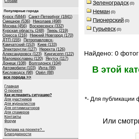
Собаки
Зеленоградск
(0)
Неман
Популярные города
(0)
Курск (5844)
Санкт-Петербург (1841)
Пионерский
(0)
Смешное (536)
Николаев (498)
Москва (456)
Воскресенск (332)
Гурьевск
(0)
Курская область (248)
Тверь (219)
Одесса (216)
Нижний Новгород (170)
ДТП (155)
Петропавловск-
Камчатский (153)
Киев (133)
Электроугли (127)
Нерехта (126)
Найдено: 0 фотог
Александровск (123)
Кингисепп (122)
Малоярославец (120)
Якутск (117)
Донецк (108)
Волгодонск (104)
В этой ка
Автомобили (103)
Инта (99)
Кисловодск (98)
Орёл (88)
все города >>
Главная
О проекте
Как исправить ситуацию?
*- Для публикации
Для участников
Для журналистов
Для оптимизаторов
Для спамеров
Контакты
Или смот
Форум
Реклама на проекте?...
Благодарности