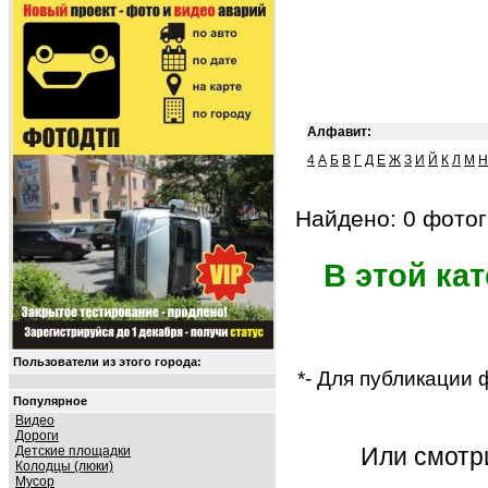
Алфавит:
4
А
Б
В
Г
Д
Е
Ж
З
И
Й
К
Л
М
Н
Найдено: 0 фотог
В этой ка
Пользователи из этого города:
*- Для публикации
Популярное
Видео
Дороги
Или смот
Детские площадки
Колодцы (люки)
Мусор