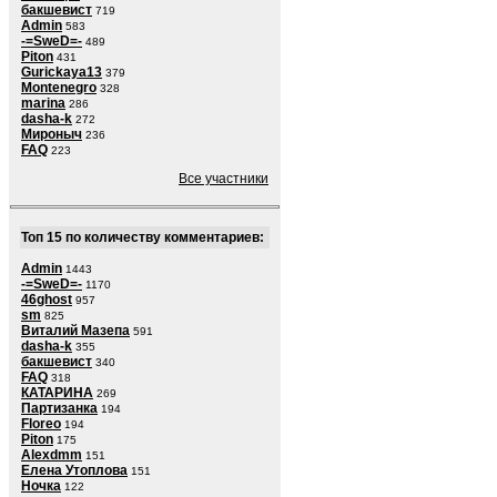
бакшевист
719
Admin
583
-=SweD=-
489
Piton
431
Gurickaya13
379
Montenegro
328
marina
286
dasha-k
272
Мироныч
236
FAQ
223
Все участники
Топ 15 по количеству комментариев:
Admin
1443
-=SweD=-
1170
46ghost
957
sm
825
Виталий Мазепа
591
dasha-k
355
бакшевист
340
FAQ
318
КАТАРИНА
269
Партизанка
194
Floreo
194
Piton
175
Alexdmm
151
Елена Утоплова
151
Ночка
122