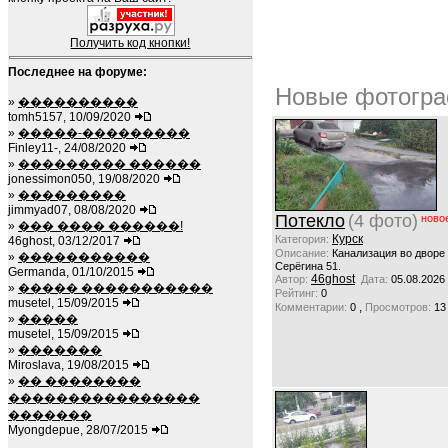
Получить код кнопки!
Последнее на форуме:
Новые фотогра
»
����������
tomh5157, 10/09/2020
»
�����-���������
Finley11-, 24/08/2020
»
��������� ������
jonessimon050, 19/08/2020
»
���������
jimmyad07, 08/08/2020
Потекло
(4 фото)
ново
»
��� ���� ������!
Курск
Категория:
46ghost, 03/12/2017
Описание:
Канализация во дворе
»
�����������
Серёгина 51.
Germanda, 01/10/2015
46ghost
Автор:
Дата:
05.08.2026
»
����� �����������
Рейтинг:
0
musetel, 15/09/2015
,
Комментарии:
0
Просмотров:
13
»
�����
musetel, 15/09/2015
»
�������
Miroslava, 19/08/2015
»
�� ��������
����������������
�������
Myongdepue, 28/07/2015