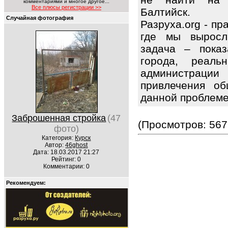
комментариями и многое другое...
Все плюсы регистрации >>
Балтийск.
Случайная фотография
Разруха.org - п
где мы выросл
задача – показ
города, реаль
администрации
привлечения об
данной проблем
Заброшенная стройка
(47
(Просмотров: 567
фото)
Категория:
Курск
Автор:
46ghost
Дата: 18.03.2017 21:27
Рейтинг: 0
Комментарии: 0
Рекомендуем: