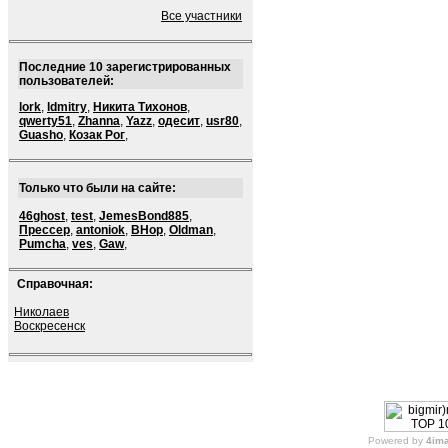
Все участники
Последние 10 зарегистрированных
пользователей:
lork
,
ldmitry
,
Никита Тихонов
,
qwerty51
,
Zhanna
,
Yazz
,
одесит
,
usr80
,
Guasho
,
Козак Рог
,
Только что были на сайте:
46ghost
,
test
,
JemesBond885
,
Прессер
,
antoniok
,
BHop
,
Oldman
,
Pumcha
,
ves
,
Gaw
,
Справочная:
Николаев
Воскресенск
Powered by
4im