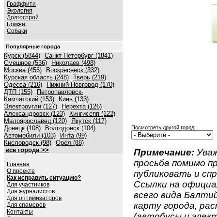
Граффити
Экология
Долгострой
Бомжи
Собаки
Популярные города
Курск (5844)
Санкт-Петербург (1841)
Смешное (536)
Николаев (498)
Москва (456)
Воскресенск (332)
Курская область (248)
Тверь (219)
Одесса (216)
Нижний Новгород (170)
ДТП (155)
Петропавловск-
Камчатский (153)
Киев (133)
Электроугли (127)
Нерехта (126)
Александровск (123)
Кингисепп (122)
Малоярославец (120)
Якутск (117)
Донецк (108)
Волгодонск (104)
Посмотреть другой город:
Автомобили (103)
Инта (99)
Кисловодск (98)
Орёл (88)
все города >>
Примечание:
Уваж
просьба помимо 
Главная
О проекте
публиковать и спр
Как исправить ситуацию?
Ссылки на официа
Для участников
Для журналистов
всего вида Балтий
Для оптимизаторов
карту города, ра
Для спамеров
Контакты
(автобусы и элект