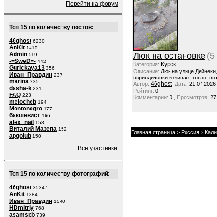
Перейти на форум
Топ 15 по количеству постов:
46ghost
6230
AnKit
1415
Admin
Люк на остановке
(5
519
-=SweD=-
442
Курск
Категория:
Gurickaya13
356
Описание:
Люк на улице Дейнеки
Иван_Правдин
237
периодически изливает говно, вот
marina
235
46ghost
Автор:
Дата:
21.07.2026
dasha-k
231
Рейтинг:
0
FAQ
223
,
Комментарии:
0
Просмотров:
27
melocheb
194
Montenegro
177
бакшевист
166
alex_nail
158
Виталий Мазепа
152
Главная страница
>
Россия
>
Кали
apgolub
150
Все участники
Топ 15 по количеству фотографий:
46ghost
35347
AnKit
1884
Иван_Правдин
1540
HDmitriy
768
asamspb
739