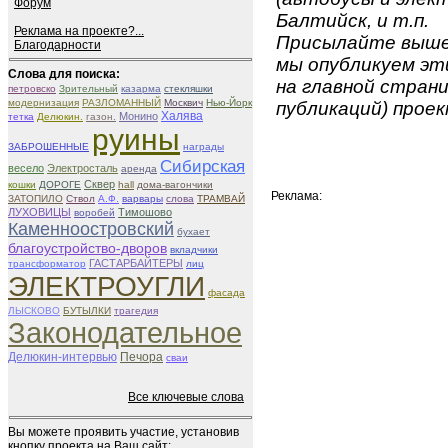
Форум
Балтийск, и т.п.
Реклама на проекте?...
Присылайте вышеу
Благодарности
мы опубликуем эти
Слова для поиска:
на главной страни
петровско
Зрительный
казарма
стекляшки
модернизация
РАЗЛОМАННЫЙ
Москвич
Нью-Йорк
публикаций) проек
Халява
Монино
тетка
Делюкин.
газон.
руины
ЗАБРОШЕННЫЕ
награды
Сибирская
весело
Электросталь
аренда
Сквер
кошки
ДОРОГЕ
hall
дома-вагончики
Реклама:
ЗАТОПИЛО
Ствол
А.Ф.
варвары
слова
ТРАМВАЙ
ЛУХОВИЦЫ
Тимошово
воробей
Каменноостровский
бухает
благоустройство-дворов
вкладчики
ГАСТАРБАЙТЕРЫ
трансформатор
лиц
ЭЛЕКТРОУГЛИ
фасада
ЛЫСКОВО
БУТЫЛКИ
трагедия
Законодательное
Делюкин-интервью
Печора
сваи
Все ключевые слова
Вы можете проявить участие, установив
кнопку проекта на Ваш сайт: