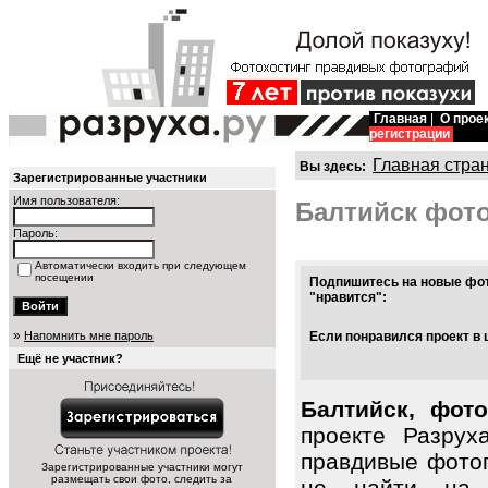
Главная
|
О прое
регистрации
Главная стра
Вы здесь:
Зарегистрированные участники
Имя пользователя:
Балтийск фот
Пароль:
Автоматически входить при следующем
посещении
Подпишитесь на новые фот
"нравится":
»
Напомнить мне пароль
Если понравился проект в 
Ещё не участник?
Балтийск, фот
проекте Разрух
правдивые фото
Зарегистрированные участники могут
размещать свои фото, следить за
не найти на 