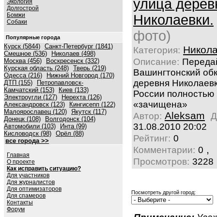
улица дерев
Экология
Долгострой
Бомжи
Николаевки.
Собаки
фото)
Популярные города
Курск (5844)
Санкт-Петербург (1841)
Никола
Категория:
Смешное (536)
Николаев (498)
Описание:
Переда
Москва (456)
Воскресенск (332)
Курская область (248)
Тверь (219)
Вашингтонский обк
Одесса (216)
Нижний Новгород (170)
деревня Николаевк
ДТП (155)
Петропавловск-
Камчатский (153)
Киев (133)
России полностью
Электроугли (127)
Нерехта (126)
«зачищена»
Александровск (123)
Кингисепп (122)
Малоярославец (120)
Якутск (117)
Aleksam
Автор:
Д
Донецк (108)
Волгодонск (104)
31.08.2010 20:02
Автомобили (103)
Инта (99)
Кисловодск (98)
Орёл (88)
Рейтинг:
0
все города >>
,
Комментарии:
0
Главная
Просмотров:
3228
О проекте
Как исправить ситуацию?
Для участников
Для журналистов
Для оптимизаторов
Посмотреть другой город:
Для спамеров
Контакты
Форум