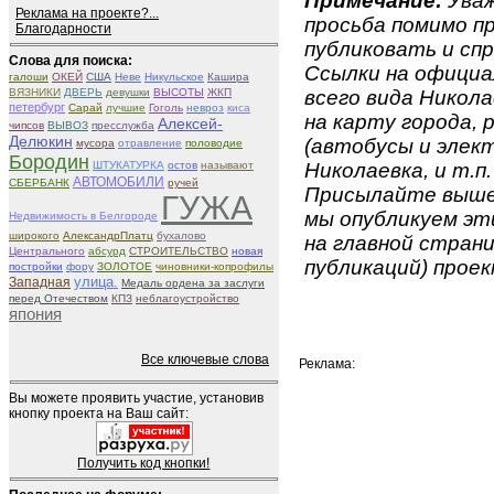
Примечание:
Уваж
Реклама на проекте?...
просьба помимо 
Благодарности
публиковать и спр
Слова для поиска:
Ссылки на официа
галоши
ОКЕЙ
США
Неве
Никульское
Кашира
ВЯЗНИКИ
ДВЕРЬ
девушки
ВЫСОТЫ
ЖКП
всего вида Никола
петербург
Сарай
лучшие
Гоголь
невроз
киса
на карту города,
Алексей-
чипсов
ВЫВОЗ
пресслужба
Делюкин
(автобусы и элект
мусора
отравление
половодие
Бородин
ШТУКАТУРКА
остов
называют
Николаевка, и т.п.
АВТОМОБИЛИ
СБЕРБАНК
ручей
Присылайте вышеу
ГУЖА
мы опубликуем эти
Недвижимость в Белгороде
широкого
АлександрПлатц
бухалово
на главной страни
Центрального
абсурд
СТРОИТЕЛЬСТВО
новая
публикаций) проек
постройки
фору
ЗОЛОТОЕ
чиновники-копрофилы
улица.
Западная
Медаль ордена за заслуги
перед Отечеством
КПЗ
неблагоустройство
япония
Все ключевые слова
Реклама:
Вы можете проявить участие, установив
кнопку проекта на Ваш сайт:
Получить код кнопки!