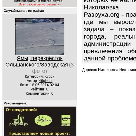
комментариями и многое другое...
Все плюсы регистрации >>
Николаевка.
Случайная фотография
Разруха.org - п
где мы выросл
задача – показ
города, реаль
администрации
привлечения об
данной проблем
Ямы, перекрёсток
Ольшанского/Заводская
(3
Деревня Николаевка Нижнеинга
фото)
Категория:
Курск
Автор:
46ghost
Дата: 18.05.2014 02:04
Рейтинг: 0
Комментарии: 0
Рекомендуем: