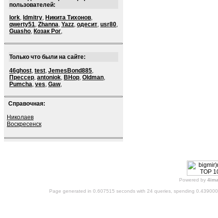
пользователей:
lork
,
ldmitry
,
Никита Тихонов
,
qwerty51
,
Zhanna
,
Yazz
,
одесит
,
usr80
,
Guasho
,
Козак Рог
,
Только что были на сайте:
46ghost
,
test
,
JemesBond885
,
Прессер
,
antoniok
,
BHop
,
Oldman
,
Pumcha
,
ves
,
Gaw
,
Справочная:
Николаев
Воскресенск
Powered by
4im
Page generated in 0.607515 seconds with 24 queries, spending 0.43900