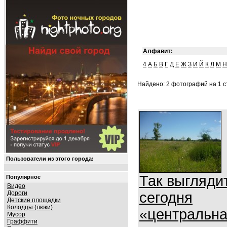
Алфавит:
4
А
Б
В
Г
Д
Е
Ж
З
И
Й
К
Л
М
Н
Найдено: 2 фотографий на 1 ст
Пользователи из этого города:
Так выгляди
Популярное
Видео
Дороги
сегодня
Детские площадки
Колодцы (люки)
«центральн
Мусор
Граффити