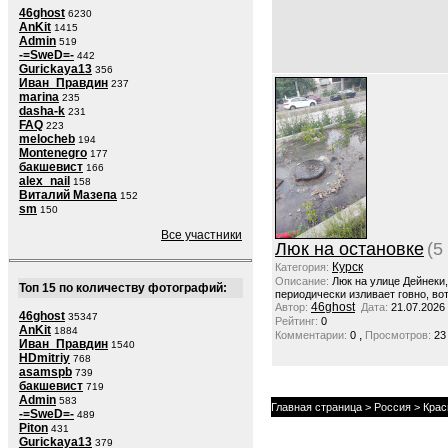
46ghost
6230
AnKit
1415
Admin
519
-=SweD=-
442
Gurickaya13
356
Иван_Правдин
237
marina
235
dasha-k
231
FAQ
223
melocheb
194
Montenegro
177
бакшевист
166
alex_nail
158
Виталий Мазепа
152
sm
150
Все участники
Люк на остановке
(5
Курск
Категория:
Описание:
Люк на улице Дейнеки
Топ 15 по количеству фотографий:
периодически изливает говно, вот
46ghost
Автор:
Дата:
21.07.2026
46ghost
35347
Рейтинг:
0
AnKit
1884
,
Комментарии:
0
Просмотров:
23
Иван_Правдин
1540
HDmitriy
768
asamspb
739
бакшевист
719
Admin
583
Главная страница
>
Россия
>
Крас
-=SweD=-
489
Piton
431
Gurickaya13
379