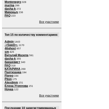
Montenegro
328
marina
286
dasha-k
272
Мироныч
236
FAQ
223
Все участники
Топ 15 по количеству комментариев:
Admin
1443
-=SweD=-
1170
46ghost
957
sm
825
Виталий Мазепа
591
dasha-k
355
бакшевист
340
FAQ
318
КАТАРИНА
269
Партизанка
194
Floreo
194
Piton
175
Alexdmm
151
Елена Утоплова
151
Ночка
122
Все участники
Последние 10 зарегистрированных