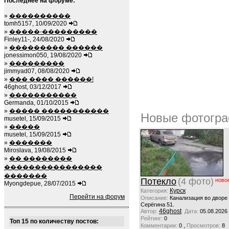
Последнее на форуме:
»
����������
tomh5157, 10/09/2020
»
�����-���������
Finley11-, 24/08/2020
»
��������� ������
jonessimon050, 19/08/2020
»
���������
jimmyad07, 08/08/2020
»
��� ���� ������!
46ghost, 03/12/2017
»
�����������
Germanda, 01/10/2015
»
����� �����������
Новые фотогра
musetel, 15/09/2015
»
�����
musetel, 15/09/2015
»
�������
Miroslava, 19/08/2015
»
�� ��������
����������������
�������
Потекло
(4 фото)
ново
Myongdepue, 28/07/2015
Курск
Категория:
Перейти на форум
Описание:
Канализация во дворе
Серёгина 51.
46ghost
Автор:
Дата:
05.08.2026
Рейтинг:
0
Топ 15 по количеству постов:
,
Комментарии:
0
Просмотров:
8