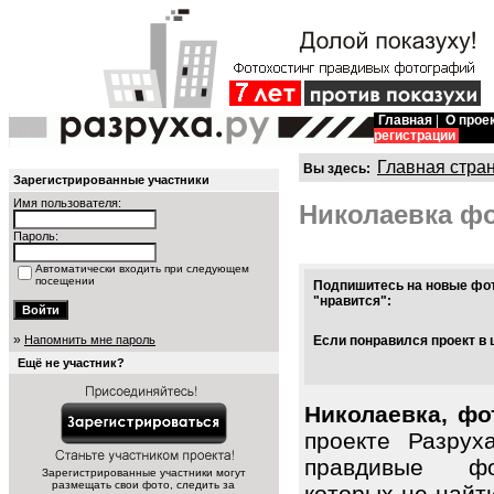
Главная
|
О прое
регистрации
Главная стра
Вы здесь:
Зарегистрированные участники
Имя пользователя:
Николаевка ф
Пароль:
Автоматически входить при следующем
посещении
Подпишитесь на новые фот
"нравится":
»
Напомнить мне пароль
Если понравился проект в 
Ещё не участник?
Николаевка, фо
проекте Разрух
правдивые фо
Зарегистрированные участники могут
размещать свои фото, следить за
которых не найт