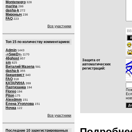
Montenegro
328
marina
286
dasha-k
272
Мироныч
236
FAQ
223
Все участники
BB
Топ 15 по количеству комментариев:
Admin
1443
-=SweD=-
1170
46ghost
957
Защита от
sm
825
автоматических
Виталий Мазепа
591
регистраций:
dasha-k
355
бакшевист
340
FAQ
318
КАТАРИНА
269
Партизанка
194
Пож
Floreo
194
Есл
Piton
175
нов
Alexdmm
151
Елена Утоплова
151
Ночка
122
Все участники
Подробнее
Последние 10 зарегистрированных