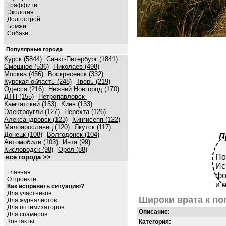
Граффити
Экология
Долгострой
Бомжи
Собаки
Популярные города
Курск (5844)
Санкт-Петербург (1841)
Смешное (536)
Николаев (498)
Москва (456)
Воскресенск (332)
Курская область (248)
Тверь (219)
Одесса (216)
Нижний Новгород (170)
ДТП (155)
Петропавловск-
Камчатский (153)
Киев (133)
Электроугли (127)
Нерехта (126)
Александровск (123)
Кингисепп (122)
Малоярославец (120)
Якутск (117)
Донецк (108)
Волгодонск (104)
П
Автомобили (103)
Инта (99)
Кисловодск (98)
Орёл (88)
По
все города >>
Ис
Главная
фо
О проекте
и 
Как исправить ситуацию?
Для участников
Широки врата к по
Для журналистов
Для оптимизаторов
Описание:
Для спамеров
Контакты
Категория: