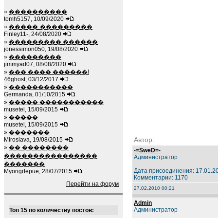
»
����������
tomh5157, 10/09/2020
»
�����-���������
Finley11-, 24/08/2020
»
��������� ������
jonessimon050, 19/08/2020
»
���������
jimmyad07, 08/08/2020
»
��� ���� ������!
46ghost, 03/12/2017
»
�����������
Germanda, 01/10/2015
»
����� �����������
musetel, 15/09/2015
»
�����
musetel, 15/09/2015
»
�������
Автор:
Miroslava, 19/08/2015
»
�� ��������
-=SweD=-
����������������
Администратор
�������
Дата присоединения: 17.01.2
Myongdepue, 28/07/2015
Комментарии: 1170
Перейти на форум
27.02.2010 00:21
Admin
Администратор
Топ 15 по количеству постов: