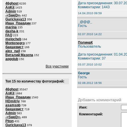
Дата присоединения: 30.07.2
46ghost
6230
Комментарии: 1443
AnKit
1415
Admin
519
14.04.2010 09:59
-=SweD=-
442
Gurickaya13
356
_@@@_
Иван_Правдин
237
Гость
marina
235
dasha-k
231
02.07.2010 14:22
FAQ
223
melocheb
194
ПолинаК
Montenegro
177
Пользователь
бакшевист
166
alex_nail
158
Дата присоединения: 01.04.2
Виталий Мазепа
152
Комментарии: 37
apgolub
150
03.07.2010 10:02
Все участники
George
Гость
Топ 15 по количеству фотографий:
02.08.2012 16:56
46ghost
35347
AnKit
1884
Иван_Правдин
1540
Добавить комментарий
HDmitriy
768
asamspb
739
Имя:
бакшевист
719
Admin
583
Комментарий:
-=SweD=-
489
Piton
431
Gurickaya13
379