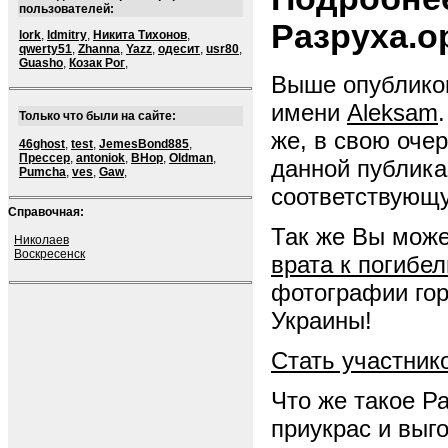
пользователей:
Разруха.о
lork
,
ldmitry
,
Никита Тихонов
,
qwerty51
,
Zhanna
,
Yazz
,
одесит
,
usr80
,
Guasho
,
Козак Рог
,
Выше опубликов
имени
Aleksam
Только что были на сайте:
же, в свою оче
46ghost
,
test
,
JemesBond885
,
Прессер
,
antoniok
,
BHop
,
Oldman
,
данной публика
Pumcha
,
ves
,
Gaw
,
соответствующ
Справочная:
Так же Вы може
Николаев
Воскресенск
врата к погибел
фотографии гор
Украины!
Стать участник
Что же такое Р
приукрас и выг