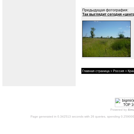
Предыдущая фотография:
Так выглядит сегодня «цент
Главная страница
>
Россия
>
Кра
Powered by
4im
Page generated in 0.342513 seconds with 26 queries, spending 0.25900