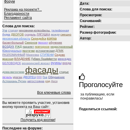
Форум
Дата:
Слова для поиска:
Реклама на проекте?...
Благодарности
Просмотров:
Регламент сайта
Скачиваний:
Слова для поиска:
Рейтинг:
Уча
старая
чиновники-копрофилы.
телефонная
Размер фотографии:
будка
ДВОРОВ
суздаль
ЛЯГУШКА
вождя
смешно
Автор:
взятка
пензенская область
Середейск
баскетбольный
Смирнов
просел
обучение
ВОЗДУХ
РЖД
парапет
повторное
недостроенный
Южноуральск
протечки
историческая
ДПМК
РАЗЛОМАННЫЙ
Макеевка
СТУПЕНИ
Седово
красная
ВЛАДЕНИЕ
Губкин Граффитти
мерседес
руины
вреда
БЕЛОВОДСК
архаринский вокзал
фасады
дома-вагончики
старье
печаль
ураган
ДВОРЕЦ
000
Гоа
Обрушение
Астрахань Путин
автостоянка
ряд
Арск
Проголосуйте
Все ключевые слова
за публикацию, если
понравилась!
Вы можете проявить участие, установив
кнопку проекта на Ваш сайт:
Поделиться ссылкой:
Получить код кнопки!
Последнее на форуме: