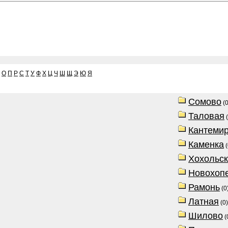
О
П
Р
С
Т
У
Ф
Х
Ц
Ч
Ш
Щ
Э
Ю
Я
Сомово
(0
Таловая
(
Кантеми
Каменка
(
Хохольс
Новохоп
Рамонь
(0
Латная
(0)
Шилово
(