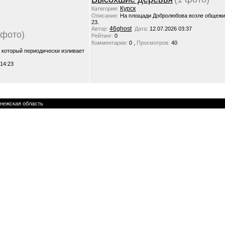
Курск
Категория:
Описание:
На площади Добролюбова возле общежи
23.
46ghost
Автор:
Дата:
12.07.2026 03:37
 фото)
Рейтинг:
0
,
Комментарии:
0
Просмотров:
40
, который периодически изливает
 14:23
нежская область