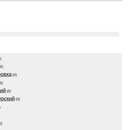
)
0)
ровка
(0)
0)
кий
(0)
ерский
(0)
)
0)