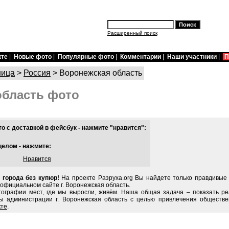
Расширенный поиск
кте
|
Новые фото
|
Популярные фото
|
Комментарии
|
Наши участники
|
П
ница
>
Россия
> Воронежская область
область фото
 с доставкой в фейсбук - нажмите "нравится":
целом - нажмите:
Нравится
 города без купюр!
На проекте Разруха.org Вы найдете только правдивы
 официальном сайте г. Воронежская область.
тографии мест, где мы выросли, живём. Наша общая задача – показать ре
ы администрации г. Воронежская область с целью привлечения обществе
кте
.