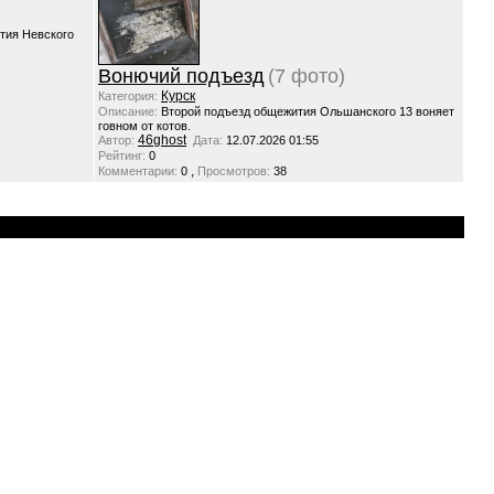
тия Невского
Вонючий подъезд
(7 фото)
Курск
Категория:
Описание:
Второй подъезд общежития Ольшанского 13 воняет
говном от котов.
46ghost
Автор:
Дата:
12.07.2026 01:55
Рейтинг:
0
,
Комментарии:
0
Просмотров:
38