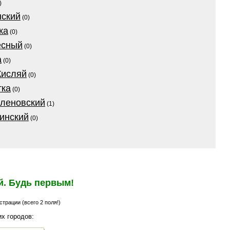
)
нский
(0)
ка
(0)
есный
(0)
а
(0)
Кисляй
(0)
тка
(0)
оленовский
(1)
инский
(0)
й. Будь первым!
трации (всего 2 поля!)
х городов: