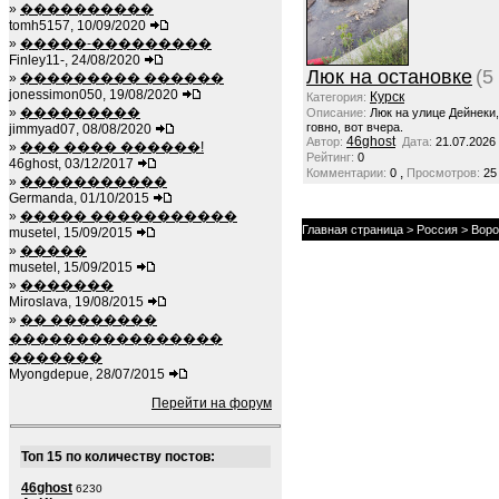
»
����������
tomh5157, 10/09/2020
»
�����-���������
Finley11-, 24/08/2020
Люк на остановке
(5
»
��������� ������
jonessimon050, 19/08/2020
Курск
Категория:
»
���������
Описание:
Люк на улице Дейнеки
говно, вот вчера.
jimmyad07, 08/08/2020
46ghost
Автор:
Дата:
21.07.2026
»
��� ���� ������!
Рейтинг:
0
46ghost, 03/12/2017
,
Комментарии:
0
Просмотров:
25
»
�����������
Germanda, 01/10/2015
»
����� �����������
Главная страница
>
Россия
> Воро
musetel, 15/09/2015
»
�����
musetel, 15/09/2015
»
�������
Miroslava, 19/08/2015
»
�� ��������
����������������
�������
Myongdepue, 28/07/2015
Перейти на форум
Топ 15 по количеству постов:
46ghost
6230