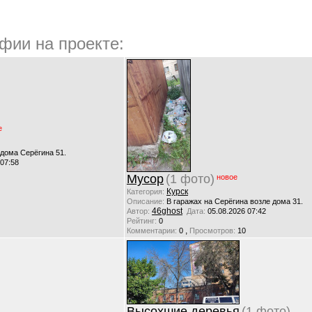
фии на проекте:
е
 дома Серёгина 51.
 07:58
Мусор
(1 фото)
новое
Курск
Категория:
Описание:
В гаражах на Серёгина возле дома 31.
46ghost
Автор:
Дата:
05.08.2026 07:42
Рейтинг:
0
,
Комментарии:
0
Просмотров:
10
Высохшие деревья
(1 фото)