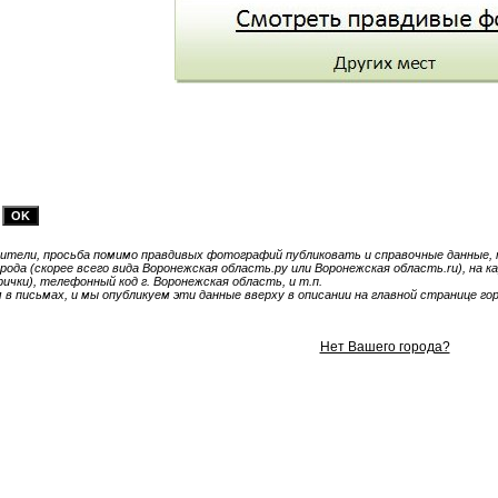
тели, просьба помимо правдивых фотографий публиковать и справочные данные, т
ода (скорее всего вида Воронежская область.ру или Воронежская область.ru), на к
чки), телефонный код г. Воронежская область, и т.п.
 письмах, и мы опубликуем эти данные вверху в описании на главной странице гор
Нет Вашего города?