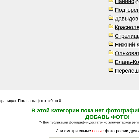
Панино
(0
Подгоре
Давыдов
Краснол
Стрелиц
Нижний 
Ольхова
Елань-К
Перелеш
раницах. Показаны фото: с 0 по 0.
В этой категории пока нет фотографи
ДОБАВЬ ФОТО!
*- Для публикации фотографий достаточно элементарной регис
Или смотри самые
новые
фотографии други