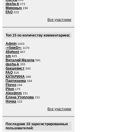
dasha-k
272
Мироныч
236
FAQ
223
Все участники
Топ 15 по количеству комментариев:
Admin
1443
-=SweD=-
1170
46ghost
957
sm
825
Виталий Мазепа
591
dasha-k
355
бакшевист
340
FAQ
318
КАТАРИНА
269
Партизанка
194
Floreo
194
Piton
175
Alexdmm
151
Елена Утоплова
151
Ночка
122
Все участники
Последние 10 зарегистрированных
пользователей: