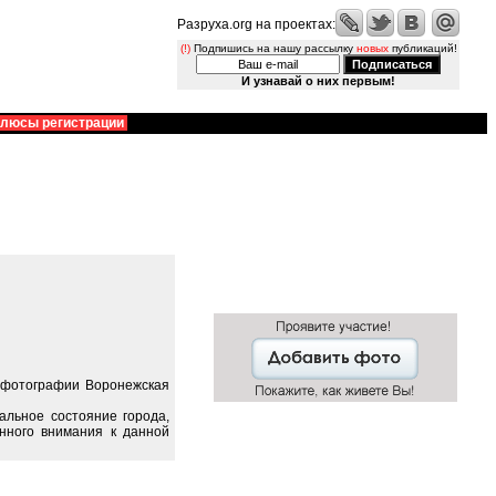
Разруха.org на проектах:
(!)
Подпишись на нашу рассылку
новых
публикаций!
И узнавай о них первым!
люсы регистрации
е фотографии Воронежская
альное состояние города,
нного внимания к данной