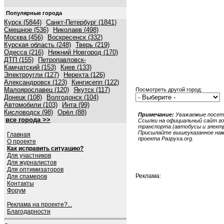
Популярные города
Курск (5844)
Санкт-Петербург (1841)
Смешное (536)
Николаев (498)
Москва (456)
Воскресенск (332)
Курская область (248)
Тверь (219)
Одесса (216)
Нижний Новгород (170)
ДТП (155)
Петропавловск-
Камчатский (153)
Киев (133)
Электроугли (127)
Нерехта (126)
Александровск (123)
Кингисепп (122)
Малоярославец (120)
Якутск (117)
Посмотреть другой город:
Донецк (108)
Волгодонск (104)
Автомобили (103)
Инта (99)
Кисловодск (98)
Орёл (88)
Примечание:
Уважаемые посети
все города >>
Ссылки на официальный сайт гор
транспорта (автобусы и электри
Присылайте вышеуказанное нам в
Главная
проекта Разруха.org.
О проекте
Как исправить ситуацию?
Для участников
Для журналистов
Для оптимизаторов
Реклама:
Для спамеров
Контакты
Форум
Реклама на проекте?...
Благодарности