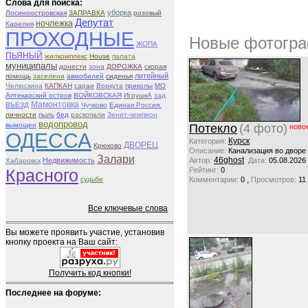
Слова для поиска:
уборка
Лосиноостровская
ЗАПРАВКА
розовый
Депутат
ночлежка
Карелия
ПРОХОДНЫЕ
Новые фотогра
ЖОПА
ПЬЯНЫЙ
жилкомплекс
House
палата
муниципалы
донести
зона
ДОРОЖКА
скорая
литейный
помощь
заселени
авмобилей
сиденья
Челюскина
КАПКАН
сараи
Воркута
приколы
МО
Аптекарский остров
ВОЙКОВСКАЯ
ИгрушкА
зад
Мамонтовка
ВЪЕЗД
Чучково
Единая Россия.
личности
пыль
бед
раскопали
Зенит-чемпион
водопровод
вымощен
Потекло
(4 фото)
ново
ОДЕССА
Курск
Категория:
ДВОРЕЦ
Крюково
Описание:
Канализация во дворе
Залари
46ghost
Недвижимость
Автор:
Дата:
05.08.2026
Хабаровск
Красного
Рейтинг:
0
,
судьбе
Комментарии:
0
Просмотров:
11
Все ключевые слова
Вы можете проявить участие, установив
кнопку проекта на Ваш сайт:
Получить код кнопки!
Последнее на форуме: