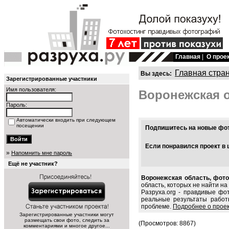
Главная
|
О прое
Главная стра
Вы здесь:
Зарегистрированные участники
Имя пользователя:
Воронежская 
Пароль:
Автоматически входить при следующем
посещении
Подпишитесь на новые фото
Если понравился проект в 
»
Напомнить мне пароль
Ещё не участник?
Воронежская область, фото
область, которых не найти на
Разруха.org - правдивые фо
реальные результаты работ
проблеме.
Подробнее о прое
Зарегистрированные участники могут
размещать свои фото, следить за
(Просмотров: 8867)
комментариями и многое другое...