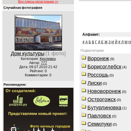
Все плюсы регистрации >>
Случайная фотография
Алфавит:
4
А
Б
В
Г
Д
Е
Ж
З
И
Й
К
Л
М
Н
Подкатегории
Дом культуры
(1 фото)
Воронеж
Категория:
Кролевец
(9)
Автор:
777
Борисоглебск
Дата: 09.07.2010 21:42
(4)
Рейтинг: 0
Россошь
Комментарии: 0
(0)
Лиски
(0)
Рекомендуем:
Нововоронеж
(0)
Острогожск
(0)
Бутурлиновка
(1)
Павловск
(0)
Семилуки
(0)