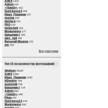
AnKit
1415
Admin
519
-=SweD=-
442
Gurickaya13
356
Иван_Правдин
237
marina
235
dasha-k
231
FAQ
223
melocheb
194
Montenegro
177
бакшевист
166
alex_nail
158
Виталий Мазепа
152
sm
150
Все участники
Топ 15 по количеству фотографий:
46ghost
35347
AnKit
1884
Иван_Правдин
1540
HDmitriy
768
asamspb
739
бакшевист
719
Admin
583
-=SweD=-
489
Piton
431
Gurickaya13
379
Montenegro
328
marina
286