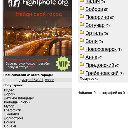
Калач
(0)
Бобров
(5)
Поворино
(0)
Богучар
(0)
Эртиль
(0)
Воля
(0)
Новохоперск
(1)
Анна
(0)
Придонский
(0)
Грибановский
(8)
Пользователи из этого города:
Хомутовка
дмитрий54087
,
vasso
,
Популярное
Видео
Найдено: 0 фотографий на 0 ст
Дороги
Детские площадки
Колодцы (люки)
Мусор
Граффити
Экология
Долгострой
Бомжи
Собаки