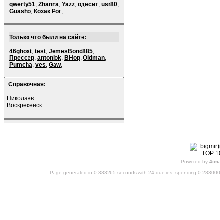
qwerty51
,
Zhanna
,
Yazz
,
одесит
,
usr80
,
Guasho
,
Козак Рог
,
Только что были на сайте:
46ghost
,
test
,
JemesBond885
,
Прессер
,
antoniok
,
BHop
,
Oldman
,
Pumcha
,
ves
,
Gaw
,
Справочная:
Николаев
Воскресенск
Powered by
4im
Page generated in 0.383265 seconds with 24 queries, spending 0.28300