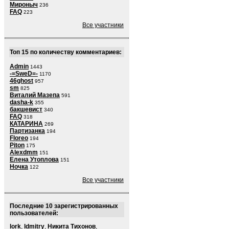
Мироныч
236
FAQ
223
Все участники
Топ 15 по количеству комментариев:
Admin
1443
-=SweD=-
1170
46ghost
957
sm
825
Виталий Мазепа
591
dasha-k
355
бакшевист
340
FAQ
318
КАТАРИНА
269
Партизанка
194
Floreo
194
Piton
175
Alexdmm
151
Елена Утоплова
151
Ночка
122
Все участники
Последние 10 зарегистрированных
пользователей:
lork
,
ldmitry
,
Никита Тихонов
,