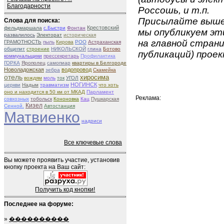
Благодарности
Россошь, и т.п.
Присылайте вышеу
Слова для поиска:
Крестовский
фельдмаршала
с.Быстри
Фонтан
мы опубликуем эти
развалилось
Электорат
историческая
на главной страни
ГРАМОТНОСТЬ
пыль
Кирова
РОО
Астраханская
общепит
строение
НИКОЛЬСКОЙ
глина
Ботово
публикаций) проек
коммунальщики
прессекретарь
Профилактика
ГОРКА
Ярополец
самопиар
квартиры в Белгороде
Новоладожская
водопровод
зебра
Скамейка
отель
хиросима
вождям
моль
ток
УГОЛ
НОГИНСК
церкви
Надым
травматизм
что хоть
оно и находится в 50 км от МКАД
Парламент
Реклама:
совхозных
тобольск
Кононовка
Кац
Пушкарская
Кизел
Сенной.
Автостанция
Матвиенко
надриси
Все ключевые слова
Вы можете проявить участие, установив
кнопку проекта на Ваш сайт:
Получить код кнопки!
Последнее на форуме:
»
����������