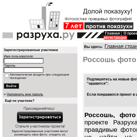
Главная
|
О прое
регистрации
Главная стра
Вы здесь:
Зарегистрированные участники
Имя пользователя:
Россошь фото
Пароль:
Автоматически входить при следующем
посещении
Подпишитесь на новые фот
"нравится":
»
Напомнить мне пароль
Если понравился проект в 
Ещё не участник?
Россошь, фото
проекте Разрух
правдивые фото
Зарегистрированные участники могут
размещать свои фото, следить за
не найти на 