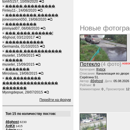
tomh5157, 10/09/2020
»
�����-���������
Finley11-, 24/08/2020
»
��������� ������
jonessimon050, 19/08/2020
»
���������
Новые фотогра
jimmyad07, 08/08/2020
»
��� ���� ������!
46ghost, 03/12/2017
»
�����������
Germanda, 01/10/2015
»
����� �����������
musetel, 15/09/2015
»
�����
Потекло
(4 фото)
ново
musetel, 15/09/2015
»
�������
Курск
Категория:
Miroslava, 19/08/2015
Описание:
Канализация во дворе
Серёгина 51.
»
�� ��������
46ghost
Автор:
Дата:
05.08.2026
����������������
Рейтинг:
0
�������
,
Комментарии:
0
Просмотров:
12
Myongdepue, 28/07/2015
Перейти на форум
Топ 15 по количеству постов:
46ghost
6230
AnKit
1415