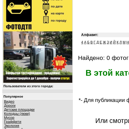
Алфавит:
4
А
Б
В
Г
Д
Е
Ж
З
И
Й
К
Л
М
Н
Найдено: 0 фотог
В этой ка
Пользователи из этого города:
Популярное
*- Для публикации
Видео
Дороги
Детские площадки
Колодцы (люки)
Мусор
Или смот
Граффити
Экология