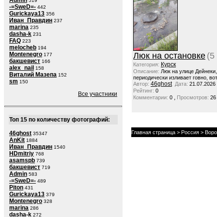
Admin
519
-=SweD=-
442
Gurickaya13
356
Иван_Правдин
237
marina
235
dasha-k
231
FAQ
223
melocheb
194
Montenegro
Люк на остановке
(5
177
бакшевист
166
Курск
Категория:
alex_nail
158
Описание:
Люк на улице Дейнеки
Виталий Мазепа
152
периодически изливает говно, вот
sm
150
46ghost
Автор:
Дата:
21.07.2026
Рейтинг:
0
Все участники
,
Комментарии:
0
Просмотров:
26
Топ 15 по количеству фотографий:
Главная страница
>
Россия
>
Воро
46ghost
35347
AnKit
1884
Иван_Правдин
1540
HDmitriy
768
asamspb
739
бакшевист
719
Admin
583
-=SweD=-
489
Piton
431
Gurickaya13
379
Montenegro
328
marina
286
dasha-k
272