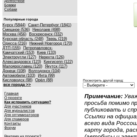
Долгострой
Бомжи
Собаки
Популярные города
Курск (5844)
Санкт-Петербург (1841)
Смешное (536)
Николаев (498)
Москва (456)
Воскресенск (332)
Курская область (248)
Тверь (219)
Одесса (216)
Нижний Новгород (170)
ДТП (155)
Петропавловск-
Камчатский (153)
Киев (133)
Электроугли (127)
Нерехта (126)
Александровск (123)
Кингисепп (122)
Малоярославец (120)
Якутск (117)
Донецк (108)
Волгодонск (104)
Автомобили (103)
Инта (99)
Кисловодск (98)
Орёл (88)
Посмотреть другой город:
все города >>
Главная
Примечание:
Уваж
О проекте
просьба помимо 
Как исправить ситуацию?
Для участников
публиковать и спр
Для журналистов
Для оптимизаторов
Ссылки на официа
Для спамеров
всего вида Россош
Контакты
Форум
карту города, ра
(автобусы и элект
Реклама на проекте?...