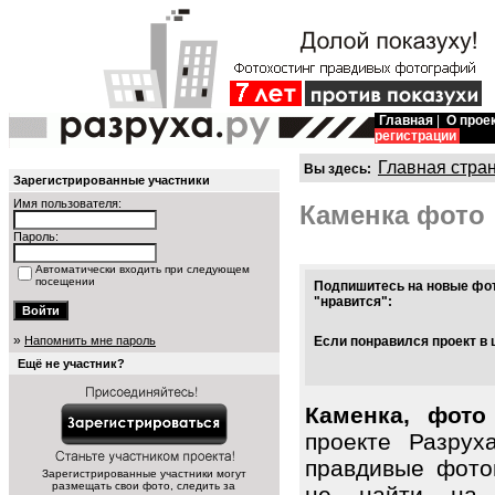
Главная
|
О прое
регистрации
Главная стра
Вы здесь:
Зарегистрированные участники
Имя пользователя:
Каменка фото
Пароль:
Автоматически входить при следующем
посещении
Подпишитесь на новые фот
"нравится":
»
Напомнить мне пароль
Если понравился проект в 
Ещё не участник?
Каменка, фото
проекте Разрух
правдивые фото
Зарегистрированные участники могут
размещать свои фото, следить за
не найти на 