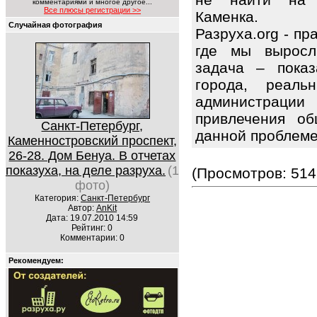
комментариями и многое другое...
Все плюсы регистрации >>
Каменка.
Случайная фотография
Разруха.org - п
где мы выросл
задача – показ
города, реаль
администраци
привлечения об
Санкт-Петербург,
данной проблем
Каменностровский проспект,
26-28. Дом Бенуа. В отчетах
показуха, на деле разруха.
(1
(Просмотров: 514
фото)
Категория:
Санкт-Петербург
Автор:
AnKit
Дата: 19.07.2010 14:59
Рейтинг: 0
Комментарии: 0
Рекомендуем: