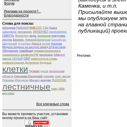
Форум
Каменка, и т.п.
Присылайте вышеу
Реклама на проекте?...
Благодарности
мы опубликуем эти
Слова для поиска:
на главной страни
облздрав
РЫБНАЯ
ВМЕСТО
ТЭЦ
Львов
публикаций) проек
закончена
чиновники.
ИНТЕРНЕТ
жилкомплекс
СМЕРТЬ
Ярополец
вода.
регионов
хомутовка
жертва
Берлин.
Алексей Белоусов
Саныяхтах
Шахунский
хрущёвка
Дарога
остов
Чкалова
Медаль ордена за заслуги перед Отечеством
Обрушение
новейшая
здравоохранения и
социального развития РФ
панорама
Айвенго
Реклама:
ОБЛ
цветок
СЕРЫЙ
заместитель главы
администрации Делюкина
Кидекша
клетки
Чучково
русса
пензенская
область
Сергиево-Посадский
сорняки
снег. весна
Лужники
Ипподром
Михаил
вождям
ГАЗОНЧИК
лестничные
снег.
USA
кассовое
Все ключевые слова
Вы можете проявить участие, установив
кнопку проекта на Ваш сайт: