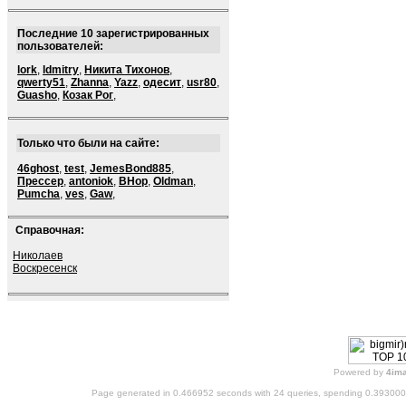
Последние 10 зарегистрированных
пользователей:
lork
,
ldmitry
,
Никита Тихонов
,
qwerty51
,
Zhanna
,
Yazz
,
одесит
,
usr80
,
Guasho
,
Козак Рог
,
Только что были на сайте:
46ghost
,
test
,
JemesBond885
,
Прессер
,
antoniok
,
BHop
,
Oldman
,
Pumcha
,
ves
,
Gaw
,
Справочная:
Николаев
Воскресенск
Powered by
4im
Page generated in 0.466952 seconds with 24 queries, spending 0.39300