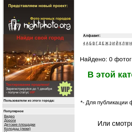
Алфавит:
4
А
Б
В
Г
Д
Е
Ж
З
И
Й
К
Л
М
Н
Найдено: 0 фотог
В этой ка
Пользователи из этого города:
*- Для публикации
Популярное
Видео
Дороги
Или смот
Детские площадки
Колодцы (люки)