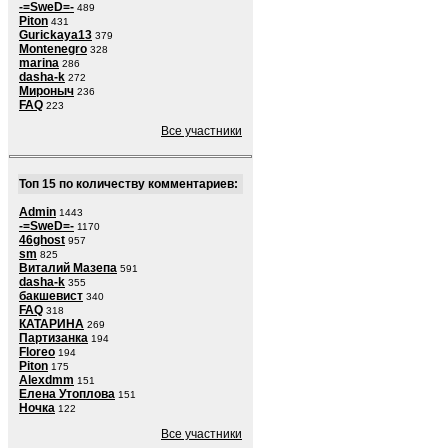
-=SweD=-
489
Piton
431
Gurickaya13
379
Montenegro
328
marina
286
dasha-k
272
Мироныч
236
FAQ
223
Все участники
Топ 15 по количеству комментариев:
Admin
1443
-=SweD=-
1170
46ghost
957
sm
825
Виталий Мазепа
591
dasha-k
355
бакшевист
340
FAQ
318
КАТАРИНА
269
Партизанка
194
Floreo
194
Piton
175
Alexdmm
151
Елена Утоплова
151
Ночка
122
Все участники