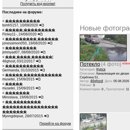
Получить код кнопки!
Последнее на форуме:
»
����������
tomh5157, 10/09/2020
Новые фотогра
»
�����-���������
Finley11-, 24/08/2020
»
��������� ������
jonessimon050, 19/08/2020
»
���������
jimmyad07, 08/08/2020
»
��� ���� ������!
46ghost, 03/12/2017
Потекло
(4 фото)
ново
»
�����������
Курск
Категория:
Germanda, 01/10/2015
Описание:
Канализация во дворе
»
����� �����������
Серёгина 51.
musetel, 15/09/2015
46ghost
Автор:
Дата:
05.08.2026
»
�����
Рейтинг:
0
musetel, 15/09/2015
,
Комментарии:
0
Просмотров:
11
»
�������
Miroslava, 19/08/2015
»
�� ��������
����������������
�������
Myongdepue, 28/07/2015
Перейти на форум