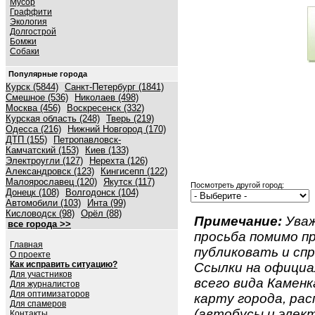
Мусор
Граффити
Экология
Долгострой
Бомжи
Собаки
Популярные города
Курск (5844)
Санкт-Петербург (1841)
Смешное (536)
Николаев (498)
Москва (456)
Воскресенск (332)
Курская область (248)
Тверь (219)
Одесса (216)
Нижний Новгород (170)
ДТП (155)
Петропавловск-
Камчатский (153)
Киев (133)
Электроугли (127)
Нерехта (126)
Александровск (123)
Кингисепп (122)
Малоярославец (120)
Якутск (117)
Посмотреть другой город:
Донецк (108)
Волгодонск (104)
Автомобили (103)
Инта (99)
Кисловодск (98)
Орёл (88)
Примечание:
Уваж
все города >>
просьба помимо 
Главная
публиковать и спр
О проекте
Как исправить ситуацию?
Ссылки на официа
Для участников
всего вида Каменка
Для журналистов
Для оптимизаторов
карту города, ра
Для спамеров
(автобусы и элект
Контакты