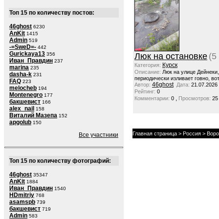
Топ 15 по количеству постов:
46ghost
6230
AnKit
1415
Admin
519
-=SweD=-
442
Gurickaya13
356
Люк на остановке
(5
Иван_Правдин
237
Курск
Категория:
marina
235
Описание:
Люк на улице Дейнеки
dasha-k
231
периодически изливает говно, вот
FAQ
223
46ghost
Автор:
Дата:
21.07.2026
melocheb
194
Рейтинг:
0
Montenegro
177
,
Комментарии:
0
Просмотров:
25
бакшевист
166
alex_nail
158
Виталий Мазепа
152
apgolub
150
Главная страница
>
Россия
>
Воро
Все участники
Топ 15 по количеству фотографий:
46ghost
35347
AnKit
1884
Иван_Правдин
1540
HDmitriy
768
asamspb
739
бакшевист
719
Admin
583