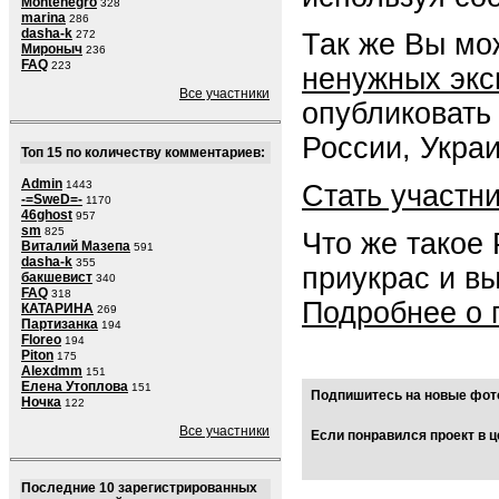
Montenegro
328
marina
286
dasha-k
Так же Вы мо
272
Мироныч
236
FAQ
223
ненужных экс
Все участники
опубликовать
России, Укра
Топ 15 по количеству комментариев:
Admin
1443
Стать участн
-=SweD=-
1170
46ghost
957
sm
825
Что же такое
Виталий Мазепа
591
dasha-k
355
приукрас и в
бакшевист
340
FAQ
318
Подробнее о 
КАТАРИНА
269
Партизанка
194
Floreo
194
Piton
175
Alexdmm
151
Елена Утоплова
151
Подпишитесь на новые фото
Ночка
122
Все участники
Если понравился проект в ц
Последние 10 зарегистрированных