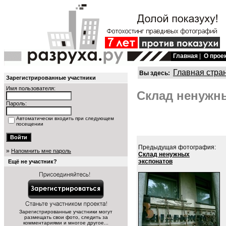
Главная
|
О прое
Главная стра
Вы здесь:
Зарегистрированные участники
Имя пользователя:
Склад ненужны
Пароль:
Автоматически входить при следующем
посещении
Предыдущая фотография:
»
Напомнить мне пароль
Склад ненужных
экспонатов
Ещё не участник?
Зарегистрированные участники могут
размещать свои фото, следить за
комментариями и многое другое...