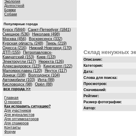
Экология
Долгострой
Бомжи
Собаки
Популярные города
Курск (5844)
Санкт-Петербург (1841)
Смешное (536)
Николаев (498)
Москва (456)
Воскресенск (332)
Курская область (248)
Тверь (219)
Одесса (216)
Нижний Новгород (170)
Склад ненужных э
ДТП (155)
Петропавловск-
Камчатский (153)
Киев (133)
Описание:
Электроугли (127)
Нерехта (126)
Категория:
Александровск (123)
Кингисепп (122)
Малоярославец (120)
Якутск (117)
Дата:
Донецк (108)
Волгодонск (104)
Слова для поиска:
Автомобили (103)
Инта (99)
Просмотров:
Кисловодск (98)
Орёл (88)
все города >>
Скачиваний:
Рейтинг:
Главная
О проекте
Размер фотографии:
Как исправить ситуацию?
Автор:
Для участников
Для журналистов
Для оптимизаторов
Для спамеров
Контакты
Форум