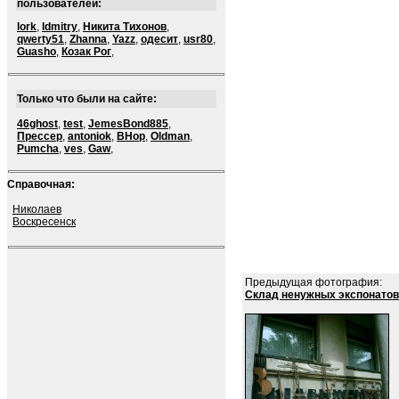
пользователей:
lork
,
ldmitry
,
Никита Тихонов
,
qwerty51
,
Zhanna
,
Yazz
,
одесит
,
usr80
,
Guasho
,
Козак Рог
,
Только что были на сайте:
46ghost
,
test
,
JemesBond885
,
Прессер
,
antoniok
,
BHop
,
Oldman
,
Pumcha
,
ves
,
Gaw
,
Справочная:
Николаев
Воскресенск
Предыдущая фотография:
Склад ненужных экспонатов