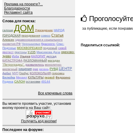
Реклама на проекте?...
Благодарности
Регламент сайта
Проголосуйт
Слова для поиска:
ДОМ
за публикацию, если понрави
галоши
Учреждение
НАРОД
Статья
ГОРОДСКАЯ
передевания
совхоз
Алексин
здравоохранения и социального
развития РФ
Чернышовых
Красного-
Спас-
Поделиться ссылкой:
Подгорье
МОСКВОРЕЦКАЯ
подземый
сивой
орехово-
протест
притоны
У-235
Максимова Дача
зуево
Изба
Упырев
КАЛОРИТ
детсад
КАТАСТРОФА
РАЗЛОМАННЫЙ
магадан
"Петроградец".
развалилось
монолитно-
ЦЕНТР
хищения
РУВД
кирпичный
qwe
казань
Арбат
МУП
Глобус
КОЛОКОЛЬНЯ
грязовец
Вилюйка
Михаил
КУЛЬТУРЫ
первой
Федорино
Родина
САЛОН
остановки
49144
Все ключевые слова
Вы можете проявить участие, установив
кнопку проекта на Ваш сайт:
Получить код кнопки!
Последнее на форуме: