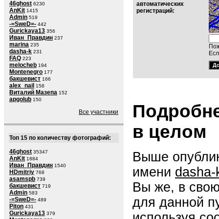
46ghost
автоматических
6230
AnKit
регистраций:
1415
Admin
519
-=SweD=-
442
Gurickaya13
356
Иван_Правдин
237
marina
235
Пож
dasha-k
231
Есл
FAQ
223
melocheb
194
Montenegro
177
бакшевист
166
alex_nail
158
Виталий Мазепа
152
apgolub
150
Подробне
Все участники
в целом
Топ 15 по количеству фотографий:
46ghost
35347
Выше опублик
AnKit
1884
Иван_Правдин
1540
имени
dasha-
HDmitriy
768
asamspb
739
Вы же, в сво
бакшевист
719
Admin
583
для данной п
-=SweD=-
489
Piton
431
Gurickaya13
используя со
379