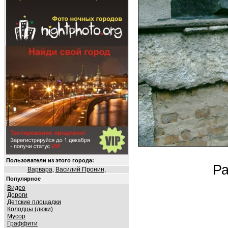
Пользователи из этого города:
Ра
Варвара
,
Василий Пронин
,
Популярное
Видео
Дороги
Детские площадки
Колодцы (люки)
Мусор
Граффити