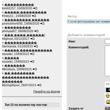
»
����������
tomh5157, 10/09/2020
»
�����-���������
Finley11-, 24/08/2020
Автор:
»
��������� ������
У этой фотографии нет комме
jonessimon050, 19/08/2020
»
���������
jimmyad07, 08/08/2020
Добавить комментарий
»
��� ���� ������!
46ghost, 03/12/2017
Имя:
»
�����������
Germanda, 01/10/2015
Комментарий:
»
����� �����������
musetel, 15/09/2015
»
�����
musetel, 15/09/2015
»
�������
Miroslava, 19/08/2015
»
�� ��������
����������������
�������
BB
Myongdepue, 28/07/2015
Перейти на форум
Топ 15 по количеству постов:
Защита от