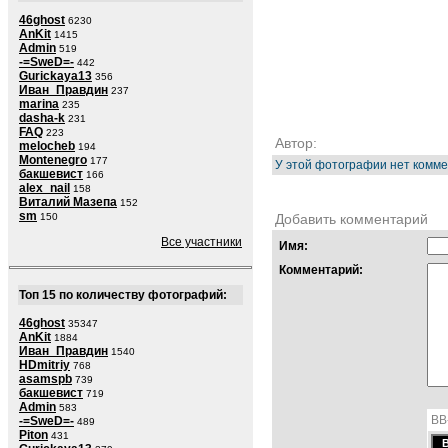
46ghost
6230
AnKit
1415
Admin
519
-=SweD=-
442
Gurickaya13
356
Иван_Правдин
237
marina
235
dasha-k
231
FAQ
223
Автор:
melocheb
194
Montenegro
177
У этой фотографии нет комме
бакшевист
166
alex_nail
158
Виталий Мазепа
152
sm
150
Добавить комментарий
Все участники
Имя:
Комментарий:
Топ 15 по количеству фотографий:
46ghost
35347
AnKit
1884
Иван_Правдин
1540
HDmitriy
768
asamspb
739
бакшевист
719
Admin
583
BB
-=SweD=-
489
Piton
431