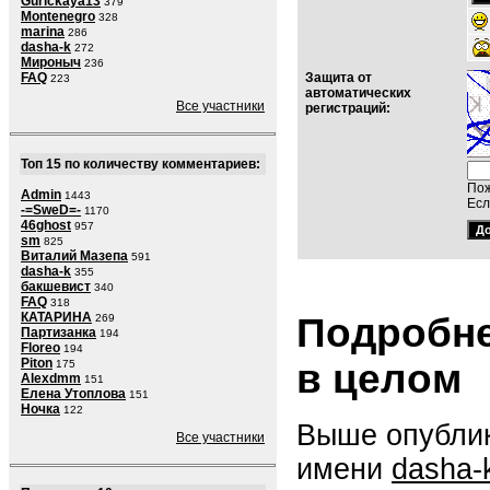
Gurickaya13
379
Montenegro
328
marina
286
dasha-k
272
Мироныч
236
FAQ
Защита от
223
автоматических
Все участники
регистраций:
Топ 15 по количеству комментариев:
Пож
Admin
1443
Есл
-=SweD=-
1170
46ghost
957
sm
825
Виталий Мазепа
591
dasha-k
355
бакшевист
340
FAQ
318
КАТАРИНА
Подробне
269
Партизанка
194
Floreo
194
Piton
в целом
175
Alexdmm
151
Елена Утоплова
151
Ночка
122
Выше опублик
Все участники
имени
dasha-