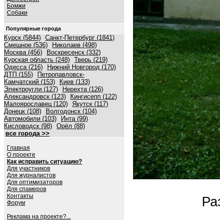
Бомжи
Собаки
Популярные города
Курск (5844)
Санкт-Петербург (1841)
Смешное (536)
Николаев (498)
Москва (456)
Воскресенск (332)
Курская область (248)
Тверь (219)
Одесса (216)
Нижний Новгород (170)
ДТП (155)
Петропавловск-
Камчатский (153)
Киев (133)
Электроугли (127)
Нерехта (126)
Александровск (123)
Кингисепп (122)
Малоярославец (120)
Якутск (117)
Донецк (108)
Волгодонск (104)
Автомобили (103)
Инта (99)
Кисловодск (98)
Орёл (88)
все города >>
Главная
О проекте
Как исправить ситуацию?
Для участников
Для журналистов
Для оптимизаторов
Для спамеров
Контакты
Ра
Форум
Реклама на проекте?...