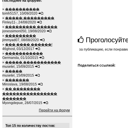
Последнее на форуме:
»
����������
tomh5157, 10/09/2020
»
�����-���������
Finley11-, 24/08/2020
»
��������� ������
jonessimon050, 19/08/2020
»
���������
Проголосуйт
jimmyad07, 08/08/2020
»
��� ���� ������!
46ghost, 03/12/2017
за публикацию, если понрави
»
�����������
Germanda, 01/10/2015
»
����� �����������
Поделиться ссылкой:
musetel, 15/09/2015
»
�����
musetel, 15/09/2015
»
�������
Miroslava, 19/08/2015
»
�� ��������
����������������
�������
Myongdepue, 28/07/2015
Перейти на форум
Топ 15 по количеству постов: