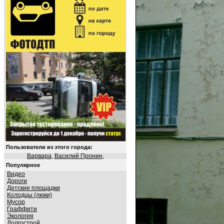
Пользователи из этого города:
Варвара
,
Василий Пронин
,
Популярное
Видео
Дороги
Детские площадки
Колодцы (люки)
Мусор
Граффити
Экология
Долгострой