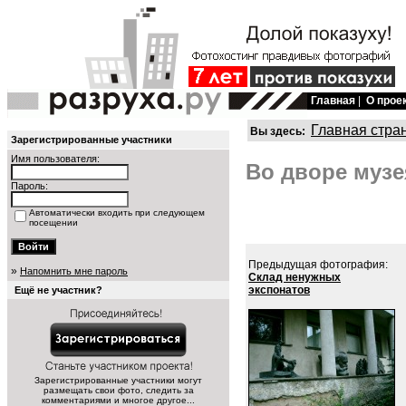
Главная
|
О прое
Главная стра
Вы здесь:
Зарегистрированные участники
Имя пользователя:
Во дворе музе
Пароль:
Автоматически входить при следующем
посещении
Предыдущая фотография:
»
Напомнить мне пароль
Склад ненужных
экспонатов
Ещё не участник?
Зарегистрированные участники могут
размещать свои фото, следить за
комментариями и многое другое...