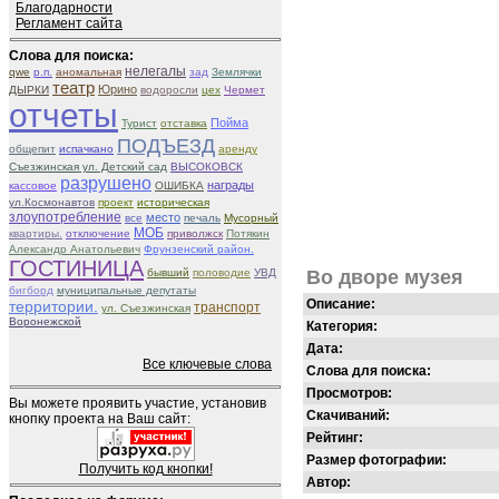
Благодарности
Регламент сайта
Слова для поиска:
нелегалы
qwe
р.п.
аномальная
зад
Землячки
театр
Юрино
ДЫРКИ
водоросли
цех
Чермет
отчеты
Пойма
Турист
отставка
ПОДЪЕЗД
общепит
испачкано
аренду
Съезжинская ул. Детский сад
ВЫСОКОВСК
разрушено
награды
кассовое
ОШИБКА
ул.Космонавтов
проект
историческая
злоупотребление
место
все
печаль
Мусорный
МОБ
квартиры.
отключение
приволжск
Потякин
Александр Анатольевич
Фрунзенский район.
ГОСТИНИЦА
бывший
половодие
УВД
Во дворе музея
бигборд
муниципальные депутаты
Описание:
территории.
транспорт
ул. Съезжинская
Воронежской
Категория:
Дата:
Все ключевые слова
Слова для поиска:
Просмотров:
Вы можете проявить участие, установив
Скачиваний:
кнопку проекта на Ваш сайт:
Рейтинг:
Размер фотографии:
Получить код кнопки!
Автор: