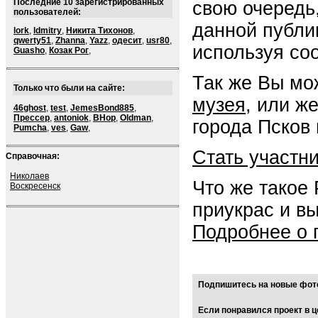
Последние 10 зарегистрированных
свою очередь
пользователей:
данной публи
lork
,
ldmitry
,
Никита Тихонов
,
qwerty51
,
Zhanna
,
Yazz
,
одесит
,
usr80
,
используя со
Guasho
,
Козак Рог
,
Так же Вы мо
Только что были на сайте:
музея
, или ж
46ghost
,
test
,
JemesBond885
,
Прессер
,
antoniok
,
BHop
,
Oldman
,
города Псков 
Pumcha
,
ves
,
Gaw
,
Стать участн
Справочная:
Николаев
Что же такое
Воскресенск
приукрас и в
Подробнее о 
Подпишитесь на новые фото
Если понравился проект в ц