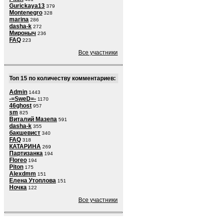
Gurickaya13
379
Montenegro
328
marina
286
dasha-k
272
Мироныч
236
FAQ
223
Все участники
Топ 15 по количеству комментариев:
Admin
1443
-=SweD=-
1170
46ghost
957
sm
825
Виталий Мазепа
591
dasha-k
355
бакшевист
340
FAQ
318
КАТАРИНА
269
Партизанка
194
Floreo
194
Piton
175
Alexdmm
151
Елена Утоплова
151
Ночка
122
Все участники