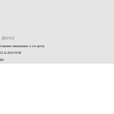
1 фото)
торками завешивают, и это центр
12.11.2013 03:58
382