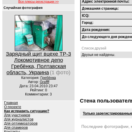
Адрес электронной почты:
Все плюсы регистрации >>
Случайная фотография
Домашняя страница:
ICQ:
Город:
Дата рождения:
До следующего дня рожден
Список друзей
Зарядный щит вцехе ТР-3
Друзья не найдены.
Локомотивное депо
Гребёнка, Полтавская
область, Украина
(1 фото)
Категория:
Гребёнка
Автор:
Graffff
Дата: 23.04.2010 23:47
Рейтинг: 0
Комментарии: 3
Стена пользовател
Главная
О проекте
Как исправить ситуацию?
Только зарегистрированные
Для участников
Для журналистов
Для оптимизаторов
Последние фотографии, 
Для спамеров
Контакты