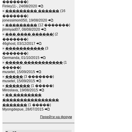
�������)
Finley11-, 24/08/2020
»
��������� ������
(16
�������)
jonessimon050, 19/08/2020
»
���������
(12 �������)
jimmyad07, 08/08/2020
»
��� ���� ������!
(2
�������)
46ghost, 03/12/2017
»
�����������
(3
�������)
Germanda, 01/10/2015
»
����� �����������
(1
�����)
musetel, 15/09/2015
»
�����
(3 �������)
musetel, 15/09/2015
»
�������
(1 �����)
Miroslava, 19/08/2015
»
�� ��������
����������������
�������
(1 �����)
Myongdepue, 28/07/2015
Перейти на форум