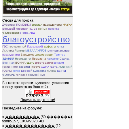
Слова для поиска:
Дубровка
ПОМОЙКИ
возкзал
наркодилеры
НАУКА
Большой проспект ПС 28
Пойма
проекта
Фалеевская
кнопка
УВД
благоустройство
ГЭС
порушенный
Парковский
дефекты
кепка
Лысянка
Лаптев
МЕТАЛЛУРГОВ
муниципальные
показушники
Заведомо
деформация
Твиттер
ЗДАНИЯ
Новодвинск
Промзона
Авиатор
Свалка.
Военная
ВОЙНА
сдать
игротерапия
вождям
Гостинного
дворики
Глобус
ОДНУ
карта
Угличский
ГОВНО
кепке
Ерофей
Курсанта
пьянка
ДЫРЫ
ФОНАРЬ
гололед
голубой зуб
Вы можете проявить участие, установив
кнопку проекта на Ваш сайт:
Получить код кнопки!
Последнее на форуме:
»
����������
(59 �������)
tomh5157, 10/09/2020
»
�����-���������
(12