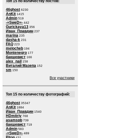
Топ 15 по количеству постов:
46ghost
6230
AnKit
1415
Admin
519
-=SweD=-
442
Gurickaya13
356
Иван_Правдин
237
marina
235
dasha-k
231
FAQ
223
melocheb
194
Montenegro
177
бакшевист
166
alex_nail
158
Виталий Мазепа
152
sm
150
Все участники
Топ 15 по количеству фотографий:
46ghost
35347
AnKit
1884
Иван_Правдин
1540
HDmitriy
768
asamspb
739
бакшевист
719
Admin
583
-=SweD=-
489
Piton
431