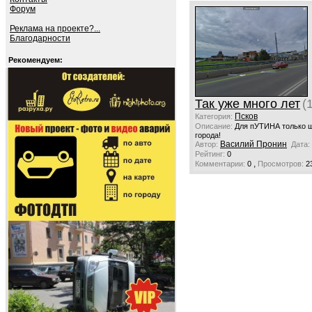
Форум
Реклама на проекте?...
Благодарности
Рекомендуем:
Так уже много лет
(
Псков
Категория:
Описание:
Для пУТИНА только ш
города!
Василий Пронин
Автор:
Дата:
Рейтинг:
0
,
Комментарии:
0
Просмотров:
2