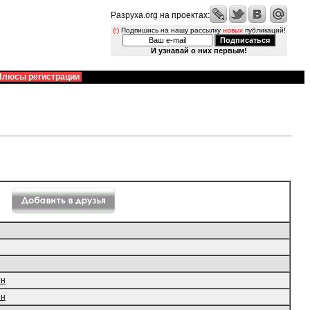
Разруха.org на проектах:
(!)
Подпишись на нашу рассылку
новых
публикаций!
И узнавай о них первым!
Плюсы регистрации
ин
ин