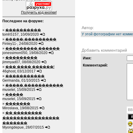
Получить код кнопки!
Последнее на форуме:
Автор:
»
����������
У этой фотографии нет комме
tomh5157, 10/09/2020
»
�����-���������
Finley11-, 24/08/2020
»
��������� ������
Добавить комментарий
jonessimon050, 19/08/2020
»
���������
Имя:
jimmyad07, 08/08/2020
Комментарий:
»
��� ���� ������!
46ghost, 03/12/2017
»
�����������
Germanda, 01/10/2015
»
����� �����������
musetel, 15/09/2015
»
�����
musetel, 15/09/2015
»
�������
Miroslava, 19/08/2015
BB
»
�� ��������
����������������
�������
Myongdepue, 28/07/2015