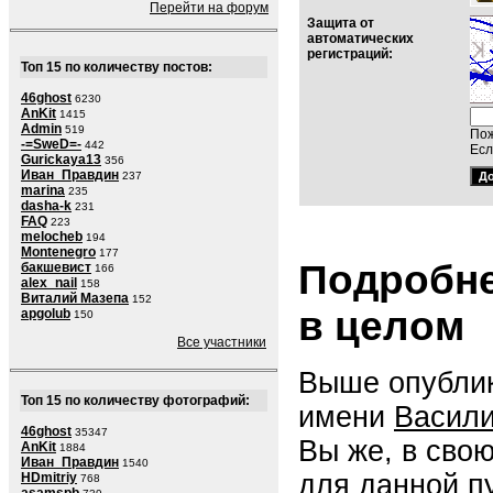
Перейти на форум
Защита от
автоматических
регистраций:
Топ 15 по количеству постов:
46ghost
6230
AnKit
1415
Admin
519
Пож
-=SweD=-
442
Есл
Gurickaya13
356
Иван_Правдин
237
marina
235
dasha-k
231
FAQ
223
melocheb
194
Montenegro
177
Подробне
бакшевист
166
alex_nail
158
Виталий Мазепа
152
в целом
apgolub
150
Все участники
Выше опублик
Топ 15 по количеству фотографий:
имени
Васили
46ghost
35347
Вы же, в сво
AnKit
1884
Иван_Правдин
1540
для данной п
HDmitriy
768