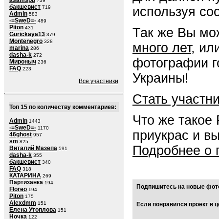
asamspb
739
бакшевист
используя со
719
Admin
583
-=SweD=-
489
Piton
431
Так же Вы мо
Gurickaya13
379
Montenegro
328
много лет
, ил
marina
286
dasha-k
272
фотографии г
Мироныч
236
FAQ
223
Украины!
Все участники
Стать участн
Топ 15 по количеству комментариев:
Что же такое
Admin
1443
-=SweD=-
1170
приукрас и в
46ghost
957
sm
825
Подробнее о 
Виталий Мазепа
591
dasha-k
355
бакшевист
340
FAQ
318
КАТАРИНА
269
Партизанка
194
Подпишитесь на новые фото
Floreo
194
Piton
175
Alexdmm
151
Если понравился проект в ц
Елена Утоплова
151
Ночка
122