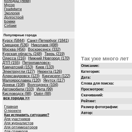
Колодцы (люки)
Мусор
Граффити
Экология
Долгострой
Бомжи
Собаки
Популярные города
Курск (5844)
Санкт-Петербург (1841)
Смешное (536)
Николаев (498)
Москва (456)
Воскресенск (332)
Курская область (248)
Тверь (219)
Так уже много лет
Одесса (216)
Нижний Новгород (170)
ДТП (155)
Петропавловск-
Описание:
Камчатский (153)
Киев (133)
Электроугли (127)
Нерехта (126)
Категория:
Александровск (123)
Кингисепп (122)
Дата:
Малоярославец (120)
Якутск (117)
Слова для поиска:
Донецк (108)
Волгодонск (104)
Автомобили (103)
Инта (99)
Просмотров:
Кисловодск (98)
Орёл (88)
Скачиваний:
все города >>
Рейтинг:
Главная
Размер фотографии:
О проекте
Автор:
Как исправить ситуацию?
Для участников
Для журналистов
Для оптимизаторов
Для спамеров