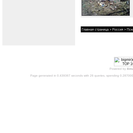
Главная страница
>
Россия
>
Пск
Powered by
4im
Page generated in 0.439367 seconds with 26 queries, spending 0.28700