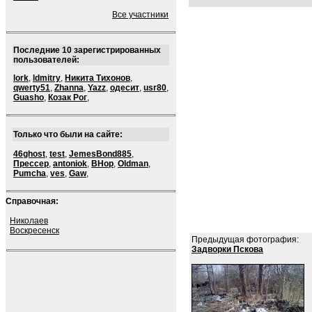
Все участники
Последние 10 зарегистрированных
пользователей:
lork
,
ldmitry
,
Никита Тихонов
,
qwerty51
,
Zhanna
,
Yazz
,
одесит
,
usr80
,
Guasho
,
Козак Рог
,
Только что были на сайте:
46ghost
,
test
,
JemesBond885
,
Прессер
,
antoniok
,
BHop
,
Oldman
,
Pumcha
,
ves
,
Gaw
,
Справочная:
Николаев
Воскресенск
Предыдущая фотография:
Задворки Пскова