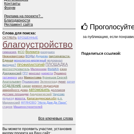
Контакты
Форум
Реклама на проекте?...
Благодарности
Регламент сайта
Проголосуйт
Слова для поиска:
за публикацию, если понрави
ОКТЯБРЬ
БРОШЕННЫЕ
благоустройство
Волокита
гимназия-
ФСО
разрушен
Поделиться ссылкой:
Нижневартовск
ВОДЫ
Дудаева
партия-власти-
Единая
монолитно-кирпичный
водоканал
ПЛОЩАДКА
выгодно?
ПРОФИЛАКТОРИЙ
кротоотпугиватель
Малинники
ВЫШКА
ежик
Дзержинский
ГРУ
кинозал
наркота
Пушкино
татэнерго
цех
Мамонтовка
Кузнецов Сергей
Анатольевич
Пушкарские
Зеленоград
пункт
затоп
ОТДЕЛЕНИЕ
сараи
ремонт подъездов
аварийного дома
АВТОМОБИЛЬ
долларов
детские площадки
Академический
Чаусово
подьезд
ворота.
Карагандинская.обл
р.п.
Мариинский
ФРЯНОВО
"Нотр Дам Де Пари"
старое
Машиностроителей
Все ключевые слова
Вы можете проявить участие, установив
кнопку проекта на Ваш сайт: