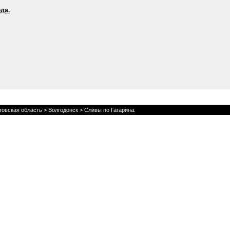
да.
товская область
>
Волгодонск
> Сливы по Гагарина.