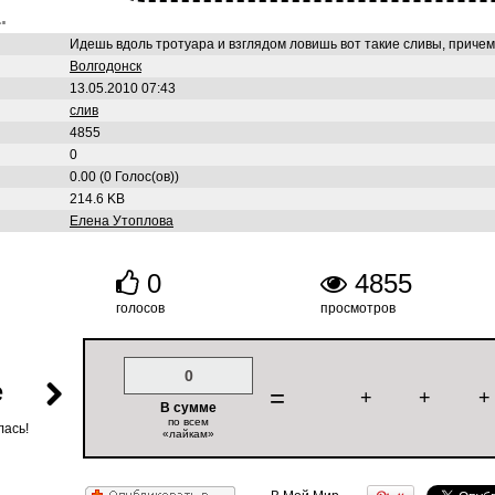
.
Идешь вдоль тротуара и взглядом ловишь вот такие сливы, причем
Волгодонск
13.05.2010 07:43
слив
4855
0
0.00 (0 Голос(ов))
214.6 KB
Елена Утоплова
0
4855
голосов
просмотров
0
е
=
+
+
+
В сумме
по всем
лась!
«лайкам»