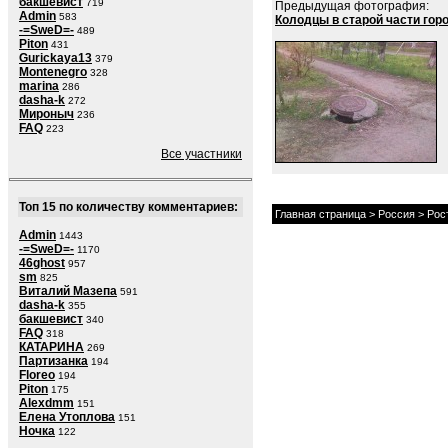
бакшевист
719
Предыдущая фотография:
Admin
583
Колодцы в старой части горо
-=SweD=-
489
Piton
431
Gurickaya13
379
Montenegro
328
marina
286
dasha-k
272
Мироныч
236
FAQ
223
Все участники
Топ 15 по количеству комментариев:
Главная страница
>
Россия
>
Рос
Admin
1443
-=SweD=-
1170
46ghost
957
sm
825
Виталий Мазепа
591
dasha-k
355
бакшевист
340
FAQ
318
КАТАРИНА
269
Партизанка
194
Floreo
194
Piton
175
Alexdmm
151
Елена Утоплова
151
Ночка
122