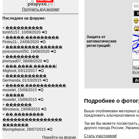
BB
Получить код кнопки!
Последнее на форуме:
»
����������
tomh5157, 10/09/2020
Защита от
»
�����-���������
автоматических
Finley11-, 24/08/2020
регистраций:
»
��������� ������
jonessimon050, 19/08/2020
»
���������
jimmyad07, 08/08/2020
»
��� ���� ������!
Пож
46ghost, 03/12/2017
Есл
»
�����������
Germanda, 01/10/2015
»
����� �����������
musetel, 15/09/2015
»
�����
musetel, 15/09/2015
Подробнее о фотог
»
�������
Miroslava, 19/08/2015
Выше опубликован материал у
»
�� ��������
предложить альтернативное на
����������������
Так же Вы можете посмотреть
�������
другого города России, Украин
Myongdepue, 28/07/2015
Стать участником!
Перейти на форум