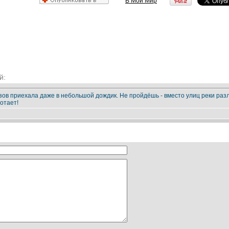
В Мой Мир
й:
зов приехала даже в небольшой дождик. Не пройдёшь - вместо улиц реки разлив
отает!