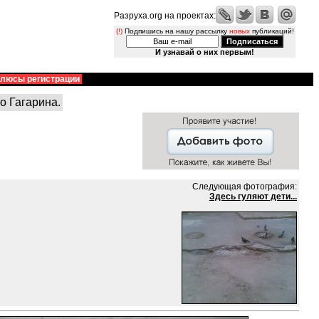
Разруха.org на проектах:
(!)
Подпишись на нашу рассылку
новых
публикаций!
И узнавай о них первым!
люсы регистрации
о Гагарина.
Следующая фотография:
Здесь гуляют дети...