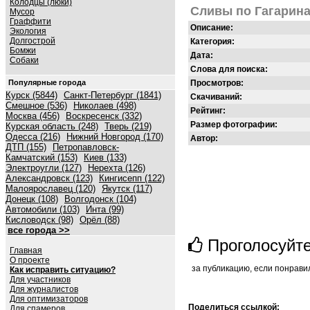
Колодцы (люки)
Сливы по Гагарина
Мусор
Граффити
Описание:
Экология
Долгострой
Категория:
Бомжи
Дата:
Собаки
Слова для поиска:
Популярные города
Просмотров:
Курск (5844)
Санкт-Петербург (1841)
Скачиваний:
Смешное (536)
Николаев (498)
Рейтинг:
Москва (456)
Воскресенск (332)
Размер фотографии:
Курская область (248)
Тверь (219)
Одесса (216)
Нижний Новгород (170)
Автор:
ДТП (155)
Петропавловск-
Камчатский (153)
Киев (133)
Электроугли (127)
Нерехта (126)
Александровск (123)
Кингисепп (122)
Малоярославец (120)
Якутск (117)
Донецк (108)
Волгодонск (104)
Автомобили (103)
Инта (99)
Кисловодск (98)
Орёл (88)
все города >>
Проголосуйт
Главная
О проекте
за публикацию, если понрави
Как исправить ситуацию?
Для участников
Для журналистов
Для оптимизаторов
Поделиться ссылкой:
Для спамеров