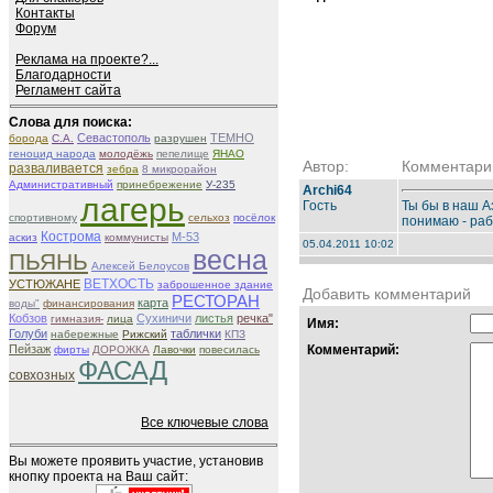
Контакты
Форум
Реклама на проекте?...
Благодарности
Регламент сайта
Слова для поиска:
Севастополь
ТЕМНО
борода
С.А.
разрушен
геноцид народа
молодёжь
пепелище
ЯНАО
Автор:
Комментари
разваливается
зебра
8 микрорайон
Административный
принебрежение
У-235
Archi64
лагерь
Гость
Ты бы в наш А
спортивному
сельхоз
посёлок
понимаю - раб
Кострома
М-53
аскиз
коммунисты
05.04.2011 10:02
весна
ПЬЯНЬ
Алексей Белоусов
ВЕТХОСТЬ
УСТЮЖАНЕ
заброшенное здание
Добавить комментарий
РЕСТОРАН
карта
воды"
финансирования
Кобзов
Сухиничи
листья
речка"
гимназия-
лица
Имя:
Голуби
таблички
набережные
Рижский
КПЗ
Пейзаж
Комментарий:
фирты
ДОРОЖКА
Лавочки
повесилась
ФАСАД
совхозных
Все ключевые слова
Вы можете проявить участие, установив
кнопку проекта на Ваш сайт: