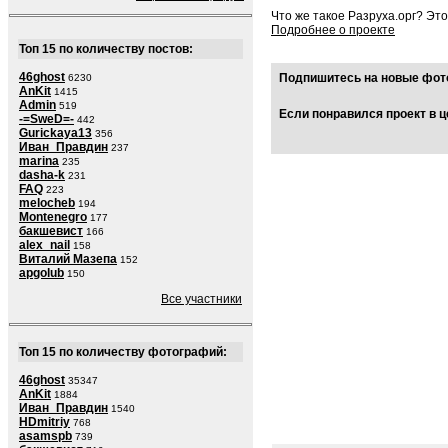
Что же такое Разруха.орг? Эт
Подробнее о проекте
Топ 15 по количеству постов:
46ghost
Подпишитесь на новые фото
6230
AnKit
1415
Admin
519
Если понравился проект в ц
-=SweD=-
442
Gurickaya13
356
Иван_Правдин
237
marina
235
dasha-k
231
FAQ
223
melocheb
194
Montenegro
177
бакшевист
166
alex_nail
158
Виталий Мазепа
152
apgolub
150
Все участники
Топ 15 по количеству фотографий:
46ghost
35347
AnKit
1884
Иван_Правдин
1540
HDmitriy
768
asamspb
739