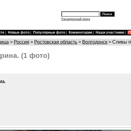
Расширенный поиск
кте
|
Новые фото
|
Популярные фото
|
Комментарии
|
Наши участники
|
П
ница
>
Россия
>
Ростовская область
>
Волгодонск
> Сливы п
рина. (1 фото)
да.