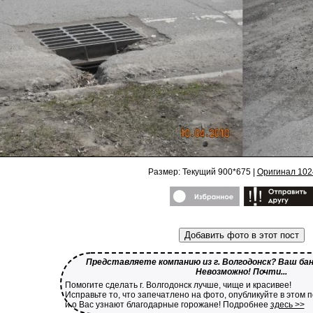
Размер: Текущий 900*675 |
Оригинал 102
Добавить фото в этот пост
Представляете компанию из г. Волгодонск? Ваш бан
Невозможно! Почти...
Помогите сделать г. Волгодонск лучше, чище и красивее!
Исправьте то, что запечатлено на фото, опубликуйте в этом 
и о Вас узнают благодарные горожане! Подробнее
здесь >>