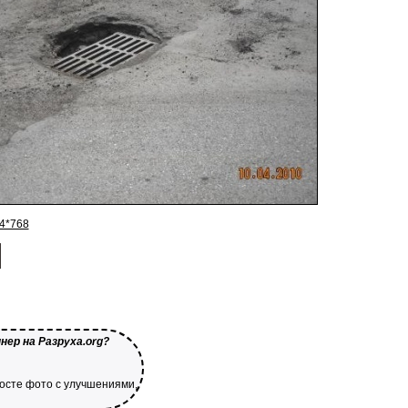
4*768
нер на Разруха.org?
посте фото с улучшениями,