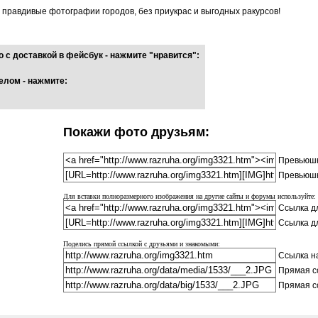
о правдивые фотографии городов, без приукрас и выгодных ракурсов!
 с доставкой в фейсбук - нажмите "нравится":
елом - нажмите:
Покажи фото друзьям:
Превьюшк
Превьюшк
Для вставки полноразмерного изображения на другие сайты и форумы используйте:
Ссылка дл
Ссылка д
Поделись прямой ссылкой с друзьями и знакомыми:
Ссылка на
Прямая с
Прямая с