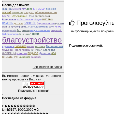
Слова для поиска:
кабинка
г.Темиртау
депо
КЛЯЗЬМА
перекоп
ткацкий
автокран
злоупотребление-властью
ОКРУГ
Объявление
ГУВД
загорянский
Вандализм
забор плакат
Индия
ЧИСТЫЙ
Проголосуйт
ПАМЯТЬ
детсакя
БАССЕЙН
брутальность
адвокат
Ирина
трубопровод
ЗАБРОШЕННЫЕ
срут
№ 96
культурный
Астрахань
недостроенные
maynooth
за публикацию, если понрави
арки
Заброшеная
Донецкий"
благоустройство
Поделиться ссылкой:
Волокита
адресная
кошки
картины
Мескиканский
трущобы Пролетарска
ТУРИНСК
Столовая
ЛЮБЕРЦЫ
приколы
ВИДНОЕ
Дагестан
800
ОТДЕЛЕНИЯ
широкого
Кировск
Все ключевые слова
Вы можете проявить участие, установив
кнопку проекта на Ваш сайт:
Получить код кнопки!
Последнее на форуме:
»
����������
tomh5157, 10/09/2020
»
�����-���������