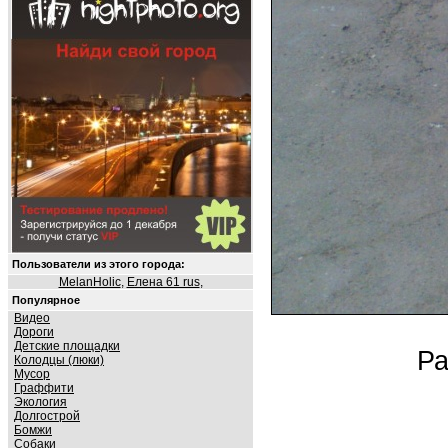
Пользователи из этого города:
MelanHolic
,
Елена 61 rus
,
Популярное
Видео
Дороги
Детские площадки
Ра
Колодцы (люки)
Мусор
Граффити
Экология
Долгострой
Бомжи
Собаки