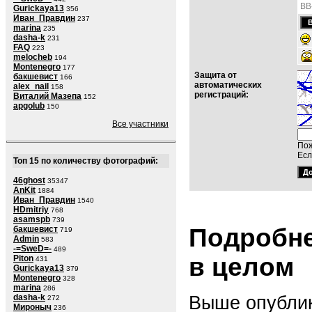
BB
Gurickaya13
356
Иван_Правдин
237
marina
235
dasha-k
231
FAQ
223
melocheb
194
Montenegro
177
Защита от
бакшевист
166
автоматических
alex_nail
158
регистраций:
Виталий Мазепа
152
apgolub
150
Все участники
Пож
Есл
Топ 15 по количеству фотографий:
46ghost
35347
AnKit
1884
Иван_Правдин
1540
HDmitriy
768
asamspb
739
Подробне
бакшевист
719
Admin
583
-=SweD=-
489
в целом
Piton
431
Gurickaya13
379
Montenegro
328
marina
286
Выше опублик
dasha-k
272
Мироныч
236