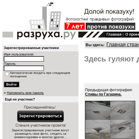
Главная
|
О прое
Главная стра
Вы здесь:
Зарегистрированные участники
Имя пользователя:
Здесь гуляют д
Пароль:
Автоматически входить при следующем
посещении
Предыдущая фотография:
»
Напомнить мне пароль
Сливы по Гагарина.
Ещё не участник?
Зарегистрированные участники могут
размещать свои фото, следить за
комментариями и многое другое...