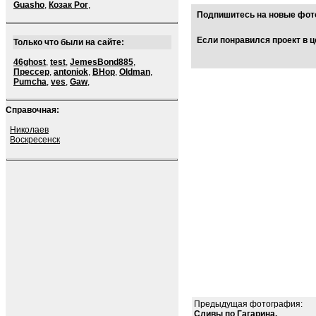
Guasho
,
Козак Рог
,
Подпишитесь на новые фото
Если понравился проект в ц
Только что были на сайте:
46ghost
,
test
,
JemesBond885
,
Прессер
,
antoniok
,
BHop
,
Oldman
,
Pumcha
,
ves
,
Gaw
,
Справочная:
Николаев
Воскресенск
Предыдущая фотография:
Сливы по Гагарина.