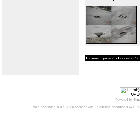
Главная страница
>
Россия
>
Рос
Powered by
4im
Page generated in 0.531286 seconds with 26 queries, spending 0.42100