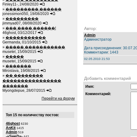
Finley11-, 24/08/2020
»
��������� ������
jonessimon050, 19/08/2020
»
���������
jimmyad07, 08/08/2020
»
��� ���� ������!
Автор:
46ghost, 03/12/2017
Admin
»
�����������
Администратор
Germanda, 01/10/2015
»
����� �����������
Дата присоединения: 30.07.2
musetel, 15/09/2015
Комментарии: 1443
»
�����
02.05.2010 21:53
musetel, 15/09/2015
»
�������
Miroslava, 19/08/2015
»
�� ��������
Добавить комментарий
����������������
�������
Имя:
Myongdepue, 28/07/2015
Комментарий:
Перейти на форум
Топ 15 по количеству постов:
46ghost
6230
AnKit
1415
Admin
519
-=SweD=-
442