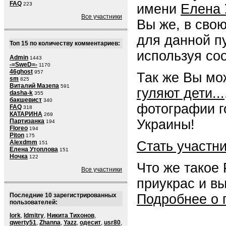
FAQ
223
имени
Елена 
Все участники
Вы же, в сво
для данной п
Топ 15 по количеству комментариев:
используя со
Admin
1443
-=SweD=-
1170
46ghost
957
Так же Вы мо
sm
825
Виталий Мазепа
591
гуляют дети...
dasha-k
355
бакшевист
340
фотографии г
FAQ
318
КАТАРИНА
269
Украины!
Партизанка
194
Floreo
194
Piton
175
Стать участн
Alexdmm
151
Елена Утоплова
151
Ночка
122
Что же такое
Все участники
приукрас и в
Подробнее о 
Последние 10 зарегистрированных
пользователей:
lork
,
ldmitry
,
Никита Тихонов
,
qwerty51
,
Zhanna
,
Yazz
,
одесит
,
usr80
,