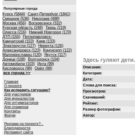
Популярные города
Курск (5844)
Санкт-Петербург (1841)
Смешное (536)
Николаев (498)
Москва (456)
Воскресенск (332)
Курская область (248)
Тверь (219)
Одесса (216)
Нижний Новгород (170)
ДТП (155)
Петропавловск-
Камчатский (153)
Киев (133)
Электроугли (127)
Нерехта (126)
Александровск (123)
Кингисепп (122)
Малоярославец (120)
Якутск (117)
Донецк (108)
Волгодонск (104)
Здесь гуляют дети.
Автомобили (103)
Инта (99)
Описание:
Кисловодск (98)
Орёл (88)
все города >>
Категория:
Дата:
Главная
Слова для поиска:
О проекте
Как исправить ситуацию?
Просмотров:
Для участников
Скачиваний:
Для журналистов
Для оптимизаторов
Рейтинг:
Для спамеров
Размер фотографии:
Контакты
Форум
Автор:
Реклама на проекте?...
Благодарности
Регламент сайта