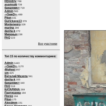
HDmitriy
768
asamspb
739
бакшевист
719
Admin
583
-=SweD=-
489
Piton
431
Gurickaya13
379
Montenegro
328
marina
286
dasha-k
272
Мироныч
236
FAQ
223
Все участники
Топ 15 по количеству комментариев:
Admin
1443
-=SweD=-
1170
46ghost
957
sm
825
Виталий Мазепа
591
dasha-k
355
бакшевист
340
FAQ
318
КАТАРИНА
269
Партизанка
194
Floreo
194
Piton
175
Alexdmm
151