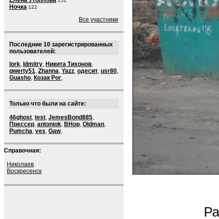
Елена Утоплова
151
Ночка
122
Все участники
Последние 10 зарегистрированных
пользователей:
lork
,
ldmitry
,
Никита Тихонов
,
qwerty51
,
Zhanna
,
Yazz
,
одесит
,
usr80
,
Guasho
,
Козак Рог
,
Только что были на сайте:
46ghost
,
test
,
JemesBond885
,
Прессер
,
antoniok
,
BHop
,
Oldman
,
Pumcha
,
ves
,
Gaw
,
Справочная:
Николаев
Воскресенск
Ра