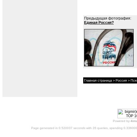
Предыдущая фотография:
Единая Россия?
Главная страница
>
Россия
>
Пск
Powered by
4im
Page generated in 0.520037 seconds with 26 queries, spending 0.33600