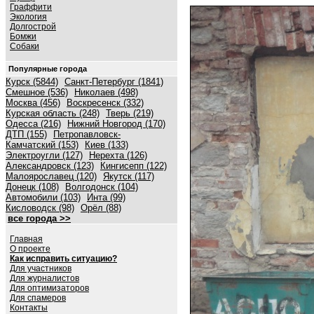
Граффити
Экология
Долгострой
Бомжи
Собаки
Популярные города
Курск (5844)
Санкт-Петербург (1841)
Смешное (536)
Николаев (498)
Москва (456)
Воскресенск (332)
Курская область (248)
Тверь (219)
Одесса (216)
Нижний Новгород (170)
ДТП (155)
Петропавловск-
Камчатский (153)
Киев (133)
Электроугли (127)
Нерехта (126)
Александровск (123)
Кингисепп (122)
Малоярославец (120)
Якутск (117)
Донецк (108)
Волгодонск (104)
Автомобили (103)
Инта (99)
Кисловодск (98)
Орёл (88)
все города >>
Главная
О проекте
Как исправить ситуацию?
Для участников
Для журналистов
Для оптимизаторов
Для спамеров
Контакты