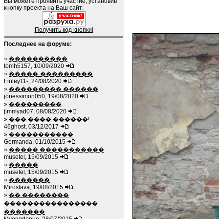
Вы можете проявить участие, установив
кнопку проекта на Ваш сайт:
Получить код кнопки!
Последнее на форуме:
»
����������
tomh5157, 10/09/2020
»
�����-���������
Finley11-, 24/08/2020
»
��������� ������
jonessimon050, 19/08/2020
»
���������
jimmyad07, 08/08/2020
»
��� ���� ������!
46ghost, 03/12/2017
»
�����������
Germanda, 01/10/2015
»
����� �����������
musetel, 15/09/2015
»
�����
musetel, 15/09/2015
»
�������
Miroslava, 19/08/2015
»
�� ��������
����������������
�������