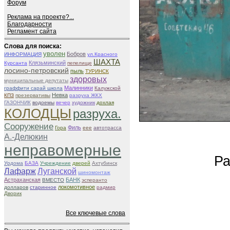
Форум
Реклама на проекте?...
Благодарности
Регламент сайта
Слова для поиска:
уволен
Бобров
ИНФОРМАЦИЯ
ул.Красного
ШАХТА
Клязьминский
Курсанта
пепелище
лосино-петровский
пыль
ТУРИНСК
здоровых
муниципальные депутаты
Малинники
граффити сарай школа
Калужской
Невка
КПЗ
презервативы
разруха ЖКХ
ГАЗОНЧИК
водоемы
вечер
художник
дохлая
КОЛОДЦЫ
разруха.
Сооружение
Филь
Гора
eee
автотрасса
А.-Делюкин
неправомерные
Ра
Урдома
БАЗА
Учреждение
дверей
Ахтубинск
Лафарж
Луганской
шиномонтаж
Астраханская
БАНК
ВМЕСТО
эсперанто
локомотивное
долларов
старинное
радмир
Дворик
Все ключевые слова