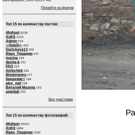
Myongdepue, 28/07/2015
Перейти на форум
Топ 15 по количеству постов:
46ghost
6230
AnKit
1415
Admin
519
-=SweD=-
442
Gurickaya13
356
Иван_Правдин
237
marina
235
dasha-k
231
FAQ
223
melocheb
194
Montenegro
177
бакшевист
166
alex_nail
158
Виталий Мазепа
152
apgolub
150
Все участники
Ра
Топ 15 по количеству фотографий:
46ghost
35347
AnKit
1884
Иван_Правдин
1540