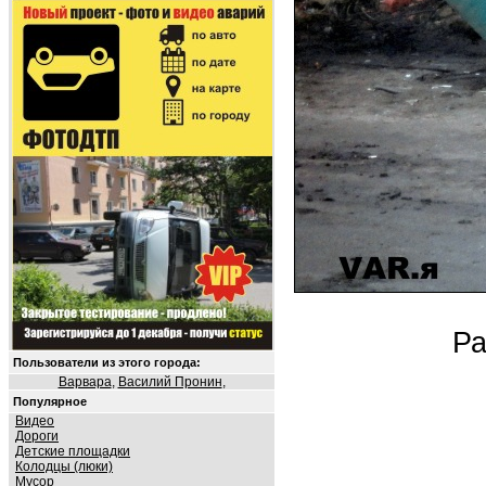
Ра
Пользователи из этого города:
Варвара
,
Василий Пронин
,
Популярное
Видео
Дороги
Детские площадки
Колодцы (люки)
Мусор